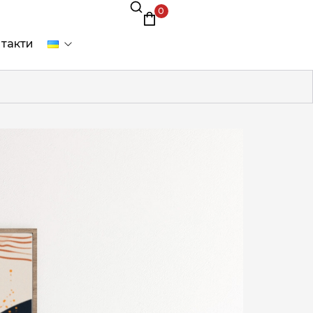
0
такти