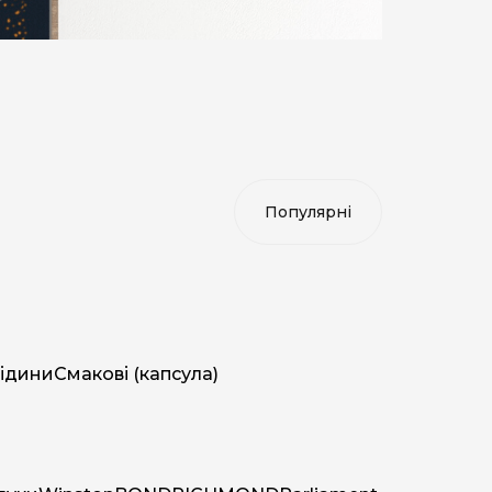
ідини
Смакові (капсула)