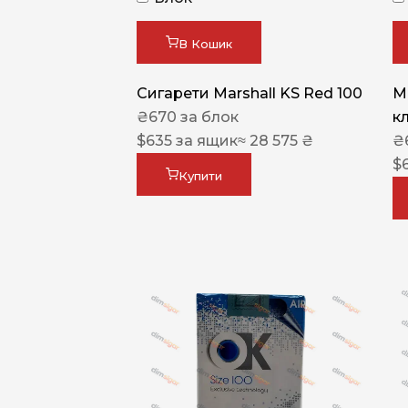
В Кошик
Сигарети Marshall KS Red 100
M
₴
670
за блок
к
$
635
за ящик
≈ 28 575 ₴
₴
$
Купити