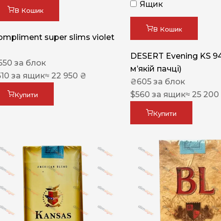
Ящик
В Кошик
В Кошик
ompliment super slims violet
DESERT Evening KS 9
550
за блок
мʼякій пачці)
510
за ящик
≈ 22 950 ₴
₴
605
за блок
$
560
за ящик
≈ 25 200
Купити
Купити