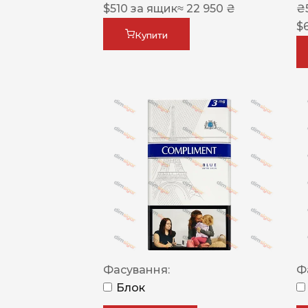
$
510
за ящик
≈ 22 950 ₴
₴
$
Купити
Фасування:
Ф
Блок