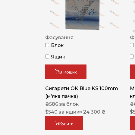
Фасування:
Ф
Блок
Ящик
В Кошик
Сигарети OK Blue KS 100mm
M
(м’яка пачка)
к
₴
586
за блок
₴
$
540
за ящик
≈ 24 300 ₴
$
Купити