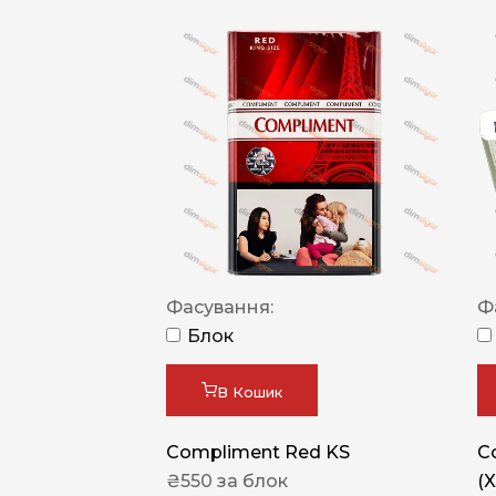
Фасування:
Ф
Блок
В Кошик
Compliment Red KS
C
₴
550
за блок
(