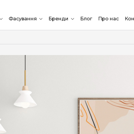
Фасування
Бренди
Блог
Про нас
Кон
Ящик
Elf Bar
Блок
Compliment
Львів
Marshall
Marlboro
OK
ÜRTA
сула)
Lifa
BRUT