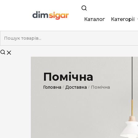
Каталог
Категорії
King Size
Demi
Super Slim
Помічна
Nano
Головна
Доставка
Помічна
/
/
Без фільтра
Duty-Free
Електронні
Смакові (кап