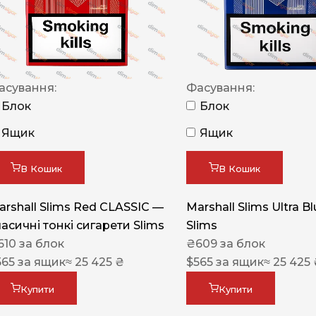
NERO
NERO
Гуцульскі
асування:
Фасування:
Italian Blend 821
Блок
Блок
OSCAR
Ящик
Ящик
Dandy
В Кошик
В Кошик
JM
MAN
arshall Slims Red CLASSIC —
Marshall Slims Ultra B
ласичні тонкі сигарети Slims
Slims
Arizona
610
за блок
₴
609
за блок
Cigaronne
565
за ящик
≈ 25 425 ₴
$
565
за ящик
≈ 25 425
Сигарети LD
Купити
Купити