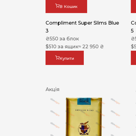
В Кошик
Compliment Super Slims Blue
C
3
5
₴
550
за блок
₴
$
510
за ящик
≈ 22 950 ₴
$
Купити
Акція