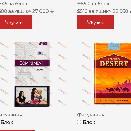
545
за блок
₴
550
за блок
600
за ящик
≈ 27 000 ₴
$
510
за ящик
≈ 22 950 
Купити
Купити
асування:
Фасування:
Блок
Блок