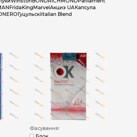
луки
Winston
BOND
RICHMOND
Parliament
MAN
Frida
King
Marvel
Акциз UA
Капсула
O
NERO
Гуцульскі
Italian Blend
Фасування:
Блок