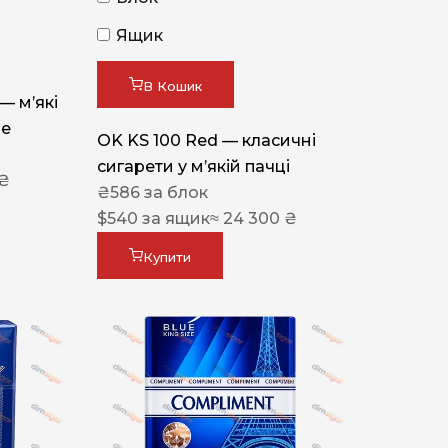
Ящик
В Кошик
 — м’які
ue
OK KS 100 Red — класичні
сигарети у м’якій пачці
 ₴
₴
586
за блок
$
540
за ящик
≈ 24 300 ₴
Купити