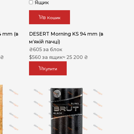
Ящик
В Кошик
4 mm (в
DESERT Morning KS 94 mm (в
мʼякій пачці)
₴
605
за блок
 ₴
$
560
за ящик
≈ 25 200 ₴
Купити