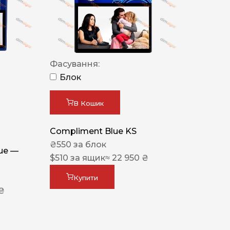
Фасування:
Блок
В Кошик
Compliment Blue KS
₴
550
за блок
lue —
$
510
за ящик
≈ 22 950 ₴
Купити
 ₴