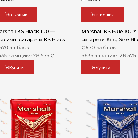
Акциз UA
Капсула (смак)
В Кошик
В Кошик
Manchester
arshall KS Black 100 —
Marshall KS Blue 100’s
Nistru
ласичні сигарети KS Black
сигарети King Size Bl
670
за блок
₴
670
за блок
Leana
635
за ящик
≈ 28 575 ₴
$
635
за ящик
≈ 28 575
Montecristo
Купити
Купити
ASTRU
Military
PULL
Focus
De Santis
MONUS