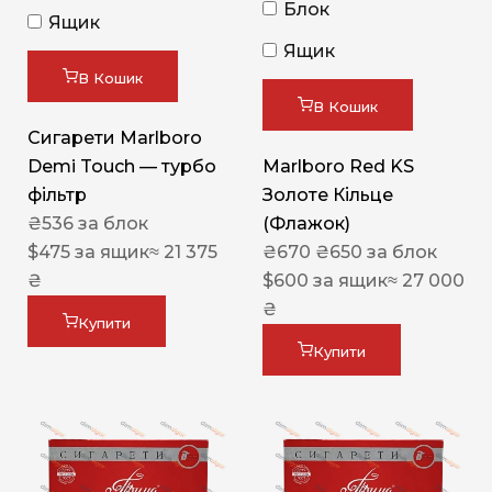
Блок
Ящик
Ящик
В Кошик
В Кошик
Сигарети Marlboro
Demi Touch — турбо
Marlboro Red KS
фільтр
Золоте Кільце
₴
536
за блок
(Флажок)
$
475
за ящик
≈ 21 375
₴
670
₴
650
за блок
₴
$
600
за ящик
≈ 27 000
₴
Купити
Купити