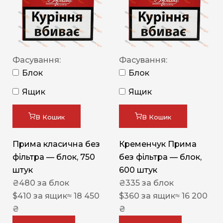
Фасування:
Фасування:
Блок
Блок
Ящик
Ящик
В Кошик
В Кошик
Прима класична без
Кременчук Прима
фільтра — блок, 750
без фільтра — блок,
штук
600 штук
₴
480
за блок
₴
335
за блок
$
410
за ящик
≈ 18 450
$
360
за ящик
≈ 16 200
₴
₴