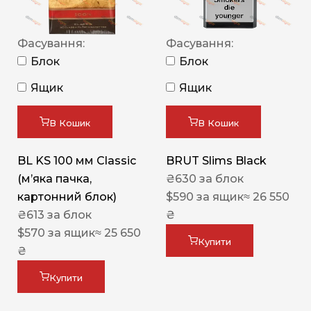
Фасування:
Фасування:
Блок
Блок
Ящик
Ящик
В Кошик
В Кошик
BL KS 100 мм Classic
BRUT Slims Black
(м’яка пачка,
₴
630
за блок
картонний блок)
$
590
за ящик
≈ 26 550
₴
613
за блок
₴
$
570
за ящик
≈ 25 650
Купити
₴
Купити