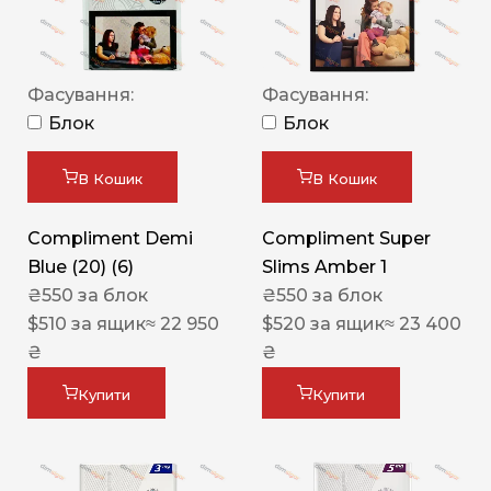
Фасування:
Фасування:
Блок
Блок
В Кошик
В Кошик
Compliment Demi
Compliment Super
Blue (20) (6)
Slims Amber 1
₴
550
за блок
₴
550
за блок
$
510
за ящик
≈ 22 950
$
520
за ящик
≈ 23 400
₴
₴
Купити
Купити