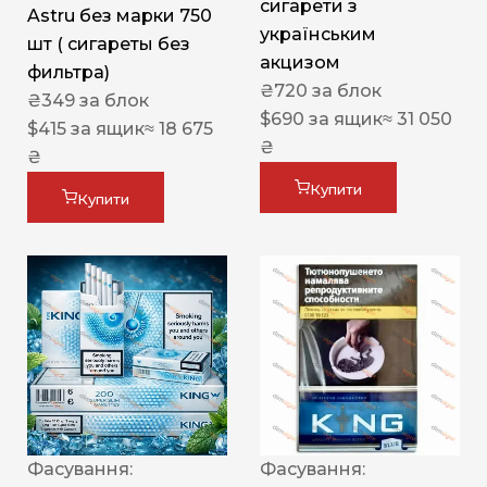
сигарети з
Astru без марки 750
українським
шт ( сигареты без
акцизом
фильтра)
₴
720
за блок
₴
349
за блок
$
690
за ящик
≈ 31 050
$
415
за ящик
≈ 18 675
₴
₴
Купити
Купити
Фасування:
Фасування: