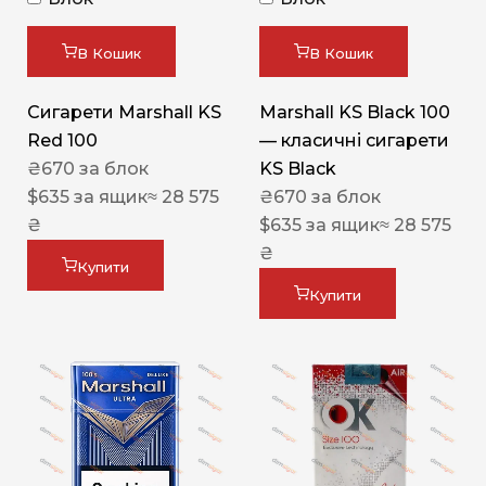
В Кошик
В Кошик
Сигарети Marshall KS
Marshall KS Black 100
Red 100
— класичні сигарети
₴
670
за блок
KS Black
$
635
за ящик
≈ 28 575
₴
670
за блок
₴
$
635
за ящик
≈ 28 575
₴
Купити
Купити