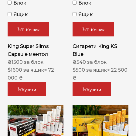
Блок
Блок
Ящик
Ящик
В Кошик
В Кошик
King Super Slims
Сигарети King KS
Capsule ментол
Blue
₴
1500
за блок
₴
540
за блок
$
1600
за ящик
≈ 72
$
500
за ящик
≈ 22 500
000 ₴
₴
Купити
Купити