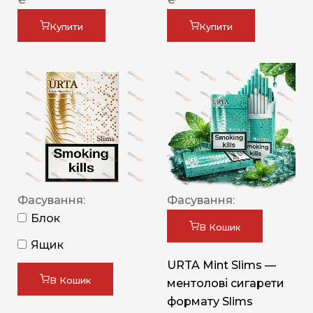
Купити
Купити
Фасування:
Фасування:
Блок
В Кошик
Ящик
URTA Mint Slims —
В Кошик
ментолові сигарети
формату Slims