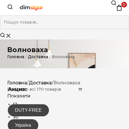
0
Волноваха
Головна
Доставка
Волноваха
/
/
Головна
/
Доставка
/
Волноваха
Акциз:
Показано всі 170 товарів
Показати
12
DUTY-FREE
15
30
Україна