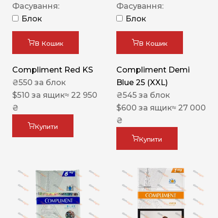
Фасування:
Фасування:
Блок
Блок
В Кошик
В Кошик
Compliment Red KS
Compliment Demi
₴
550
за блок
Blue 25 (XXL)
$
510
за ящик
≈ 22 950
₴
545
за блок
₴
$
600
за ящик
≈ 27 000
₴
Купити
Купити