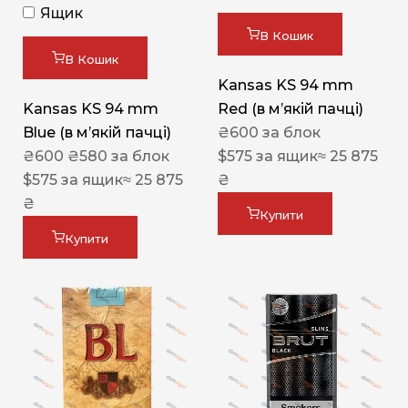
Ящик
В Кошик
В Кошик
Kansas KS 94 mm
Kansas KS 94 mm
Red (в мʼякій пачці)
Blue (в мʼякій пачці)
₴
600
за блок
₴
600
₴
580
за блок
$
575
за ящик
≈ 25 875
$
575
за ящик
≈ 25 875
₴
₴
Купити
Купити