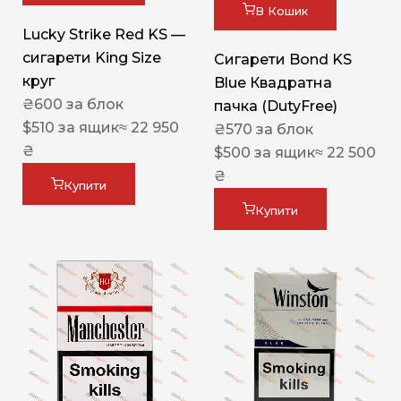
В Кошик
Lucky Strike Red KS —
сигарети King Size
Сигарети Bond KS
круг
Blue Квадратна
₴
600
за блок
пачка (DutyFree)
$
510
за ящик
≈ 22 950
₴
570
за блок
₴
$
500
за ящик
≈ 22 500
₴
Купити
Купити