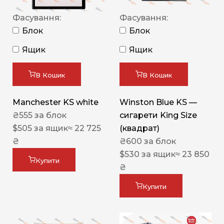
Фасування:
Фасування:
Блок
Блок
Ящик
Ящик
В Кошик
В Кошик
Manchester KS white
Winston Blue KS —
₴
555
за блок
сигарети King Size
$
505
за ящик
≈ 22 725
(квадрат)
₴
₴
600
за блок
$
530
за ящик
≈ 23 850
Купити
₴
Купити