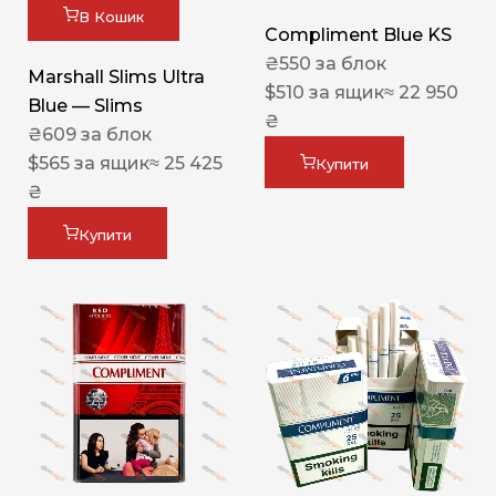
В Кошик
Compliment Blue KS
₴
550
за блок
Marshall Slims Ultra
$
510
за ящик
≈ 22 950
Blue — Slims
₴
₴
609
за блок
$
565
за ящик
≈ 25 425
Купити
₴
Купити