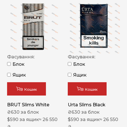
Фасування:
Фасування:
Блок
Блок
Ящик
Ящик
В Кошик
В Кошик
BRUT Slims White
Urta Slims Black
₴
630
за блок
₴
630
за блок
$
590
за ящик
≈ 26 550
$
590
за ящик
≈ 26 550
₴
₴