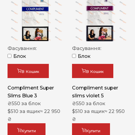
Фасування:
Фасування:
Блок
Блок
В Кошик
В Кошик
Compliment Super
Compliment super
Slims Blue 3
slims violet 5
₴
550
за блок
₴
550
за блок
$
510
за ящик
≈ 22 950
$
510
за ящик
≈ 22 950
₴
₴
Купити
Купити