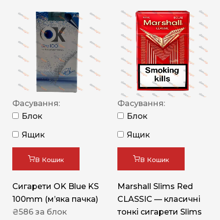
Фасування:
Фасування:
Блок
Блок
Ящик
Ящик
В Кошик
В Кошик
Сигарети OK Blue KS
Marshall Slims Red
100mm (м’яка пачка)
CLASSIC — класичні
₴
586
за блок
тонкі сигарети Slims