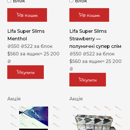
Блок
Блок
В Кошик
В Кошик
Lifa Super Slims
Lifa Super Slims
Menthol
Strawberry —
₴
550
₴
522
за блок
полуничні супер слім
$
560
за ящик
≈ 25 200
₴
550
₴
522
за блок
₴
$
560
за ящик
≈ 25 200
₴
Купити
Купити
Акція
Акція