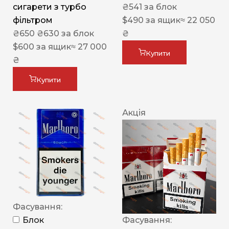
сигарети з турбо
₴
541
за блок
фільтром
$
490
за ящик
≈ 22 050
₴
650
₴
630
за блок
₴
$
600
за ящик
≈ 27 000
Купити
₴
Купити
Акція
Фасування:
Блок
Фасування: