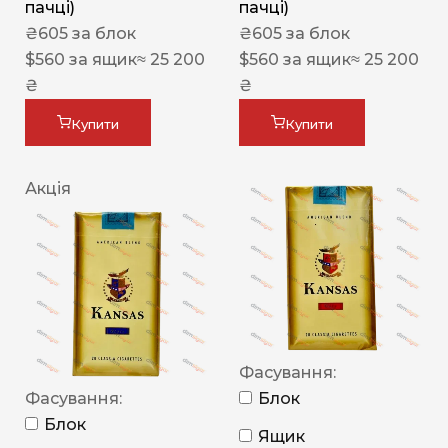
пачці)
пачці)
₴
605
за блок
₴
605
за блок
$
560
за ящик
≈ 25 200
$
560
за ящик
≈ 25 200
₴
₴
Купити
Купити
Акція
Фасування:
Фасування:
Блок
Блок
Ящик