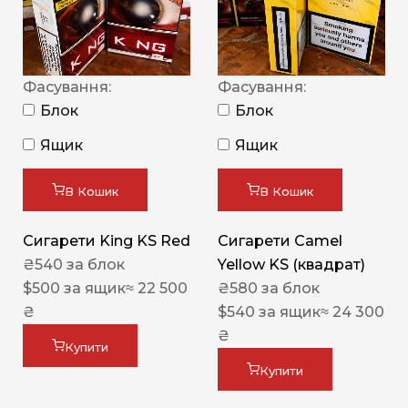
Фасування:
Фасування:
Блок
Блок
Ящик
Ящик
В Кошик
В Кошик
Сигарети King KS Red
Сигарети Camel
₴
540
за блок
Yellow KS (квадрат)
$
500
за ящик
≈ 22 500
₴
580
за блок
₴
$
540
за ящик
≈ 24 300
₴
Купити
Купити