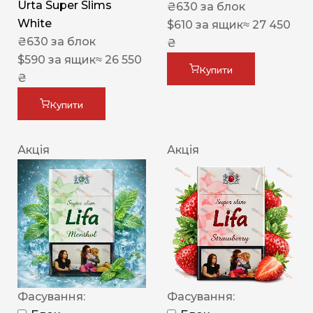
Urta Super Slims
₴
630
за блок
White
$
610
за ящик
≈ 27 450
₴
630
за блок
₴
$
590
за ящик
≈ 26 550
Купити
₴
Купити
Акція
Акція
Фасування:
Фасування: