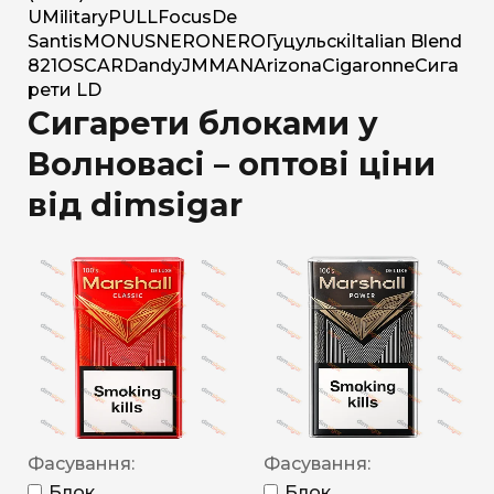
U
Military
PULL
Focus
De
Santis
MONUS
NERO
NERO
Гуцульскі
Italian Blend
821
OSCAR
Dandy
JM
MAN
Arizona
Cigaronne
Сига
рети LD
Сигарети блоками у
Волновасі – оптові ціни
від dimsigar
Фасування:
Фасування:
Блок
Блок