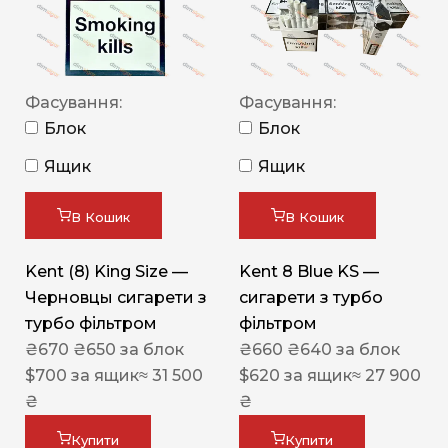
Фасування:
Фасування:
Блок
Блок
Ящик
Ящик
В Кошик
В Кошик
Kent (8) King Size —
Kent 8 Blue KS —
Черновцы сигарети з
сигарети з турбо
турбо фільтром
фільтром
₴
670
₴
650
за блок
₴
660
₴
640
за блок
$
700
за ящик
≈ 31 500
$
620
за ящик
≈ 27 900
₴
₴
Купити
Купити