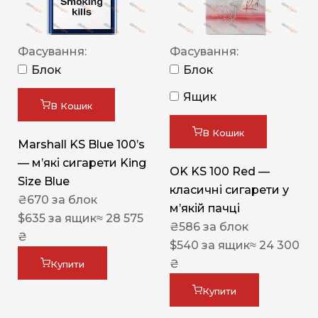
Фасування:
Фасування:
Блок
Блок
Ящик
В Кошик
В Кошик
Marshall KS Blue 100’s
— м’які сигарети King
OK KS 100 Red —
Size Blue
класичні сигарети у
₴
670
за блок
м’якій пачці
$
635
за ящик
≈ 28 575
₴
586
за блок
₴
$
540
за ящик
≈ 24 300
₴
Купити
Купити