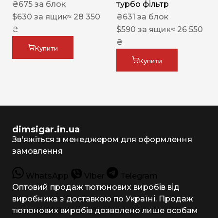
₴
675
за блок
турбо фільтр
$
630
за ящик
≈ 28 350
₴
631
за блок
₴
$
590
за ящик
≈ 26 550
₴
Купити
Купити
dimsigar.in.ua
Зв'яжіться з менеджером для оформлення
замовлення
WhatsApp
Viber
Telegram
Оптовий продаж тютюнових виробів від
виробника з доставкою по Україні. Продаж
тютюнових виробів дозволено лише особам