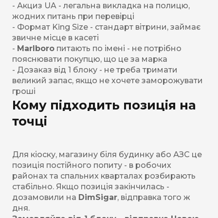
- Акциз UA - легальна викладка на полицю,
жодних питань при перевірці
- Формат King Size - стандарт вітрини, займає
звичне місце в касеті
-
Marlboro
питають по імені - не потрібно
пояснювати покупцю, що це за марка
- Дозаказ від 1 блоку - не треба тримати
великий запас, якщо не хочете заморожувати
гроші
Кому підходить позиція на
точці
Для кіоску, магазину біля будинку або АЗС це
позиція постійного попиту - в робочих
районах та спальних кварталах розбирають
стабільно. Якщо позиція закінчилась -
дозамовили на
DimSigar
, відправка того ж
дня.