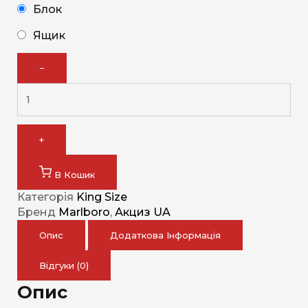
Блок
Ящик
−
+
В Кошик
Категорія
King Size
Бренд
Marlboro
,
Акциз UA
Опис
Додаткова Інформація
Відгуки (0)
Опис