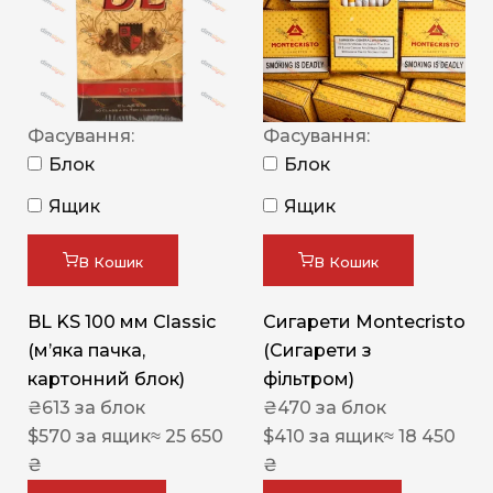
Фасування:
Фасування:
Блок
Блок
Ящик
Ящик
В Кошик
В Кошик
BL KS 100 мм Classic
Сигарети Montecristo
(м’яка пачка,
(Сигарети з
картонний блок)
фільтром)
₴
613
за блок
₴
470
за блок
$
570
за ящик
≈ 25 650
$
410
за ящик
≈ 18 450
₴
₴