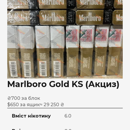
Marlboro Gold KS (Акциз)
₴
700
за блок
$
650
за ящик
≈ 29 250 ₴
Вміст нікотину
6.0