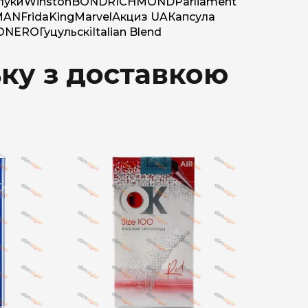
луки
Winston
BOND
RICHMOND
Parliament
MAN
Frida
King
Marvel
Акциз UA
Капсула
O
NERO
Гуцульскі
Italian Blend
ьку з доставкою