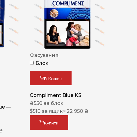
Фасування:
Блок
В Кошик
Compliment Blue KS
₴
550
за блок
lue —
$
510
за ящик
≈ 22 950 ₴
Купити
 ₴