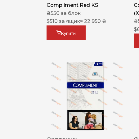
Compliment Red KS
C
₴
550
за блок
(
$
510
за ящик
≈ 22 950 ₴
₴
$
Купити