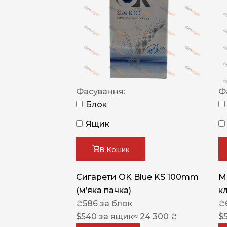
Фасування:
Ф
Блок
Ящик
В Кошик
Сигарети OK Blue KS 100mm
M
(м’яка пачка)
к
₴
586
за блок
₴
$
540
за ящик
≈ 24 300 ₴
$