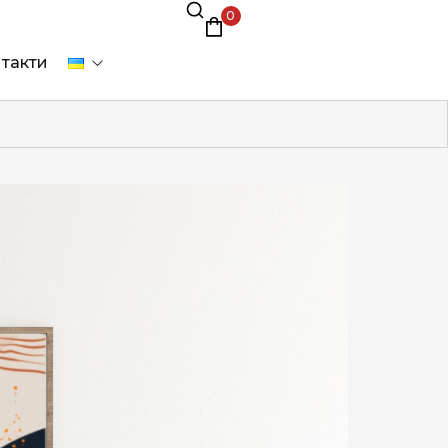
0
такти