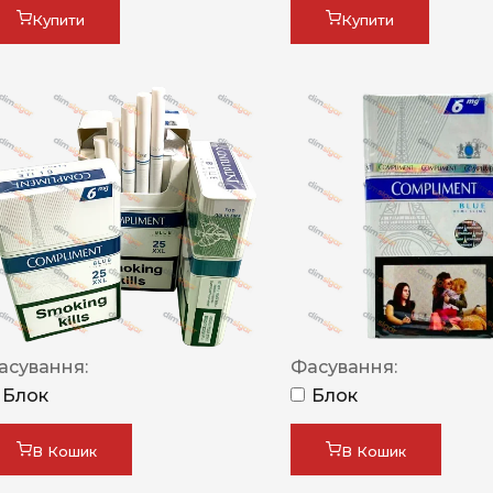
Купити
Купити
асування:
Фасування:
Блок
Блок
В Кошик
В Кошик