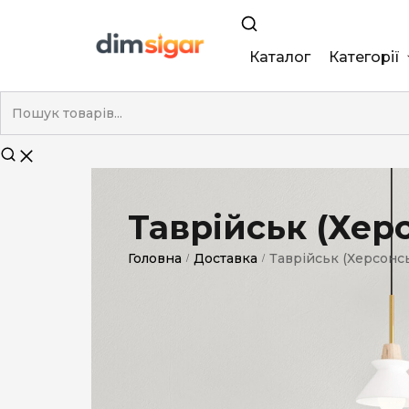
Каталог
Категорії
King Size
Demi
Super Slim
Таврійськ (Херс
Nano
Головна
Доставка
Таврійськ (Херсонсь
/
/
Без фільтра
Duty-Free
Електронні
Смакові (кап