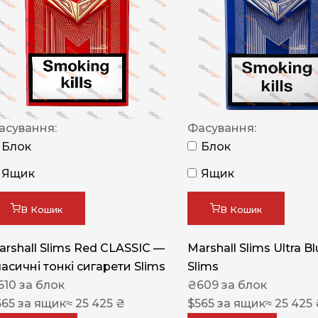
NERO
NERO
Гуцульскі
Italian Blend 821
OSCAR
асування:
Фасування:
Блок
Блок
Dandy
Ящик
Ящик
JM
MAN
В Кошик
В Кошик
Arizona
arshall Slims Red CLASSIC —
Marshall Slims Ultra B
Cigaronne
ласичні тонкі сигарети Slims
Slims
Сигарети LD
610
за блок
₴
609
за блок
565
за ящик
≈ 25 425 ₴
$
565
за ящик
≈ 25 425