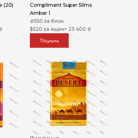
 (20)
Compliment Super Slims
Amber 1
₴
550
за блок
₴
$
520
за ящик
≈ 23 400 ₴
Купити