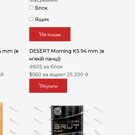
Фасування:
Блок
Ящик
В Кошик
4 mm (в
DESERT Morning KS 94 mm (в
мʼякій пачці)
₴
605
за блок
 ₴
$
560
за ящик
≈ 25 200 ₴
Купити