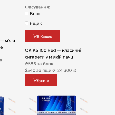
Фасування:
Блок
Ящик
В Кошик
 — м’які
ue
OK KS 100 Red — класичні
сигарети у м’якій пачці
 ₴
₴
586
за блок
$
540
за ящик
≈ 24 300 ₴
Купити