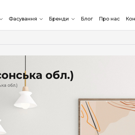
Фасування
Бренди
Блог
Про нас
Кон
Ящик
Elf Bar
Блок
Compliment
Львів
онська обл.)
Marshall
ка обл.)
Marlboro
OK
ÜRTA
сула)
Lifa
BRUT