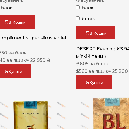
асування:
Фасування:
Блок
Блок
Ящик
В Кошик
В Кошик
ompliment super slims violet
DESERT Evening KS 9
550
за блок
мʼякій пачці)
510
за ящик
≈ 22 950 ₴
₴
605
за блок
$
560
за ящик
≈ 25 200
Купити
Купити