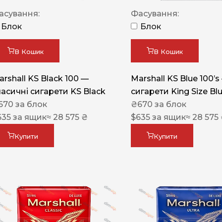
Акциз UA
асування:
Фасування:
Капсула (смак)
Блок
Блок
Manchester
В Кошик
В Кошик
Nistru
arshall KS Black 100 —
Marshall KS Blue 100’s
Leana
ласичні сигарети KS Black
сигарети King Size Bl
Montecristo
670
за блок
₴
670
за блок
635
за ящик
≈ 28 575 ₴
$
635
за ящик
≈ 28 575
ASTRU
Military
Купити
Купити
PULL
Focus
De Santis
MONUS