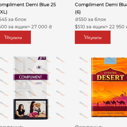
ompliment Demi Blue 25
Compliment Demi Blue
XXL)
(6)
545
за блок
₴
550
за блок
600
за ящик
≈ 27 000 ₴
$
510
за ящик
≈ 22 950 
Купити
Купити