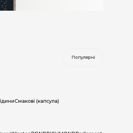
ідини
Смакові (капсула)