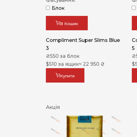
Фасування:
Ф
Блок
В Кошик
Compliment Super Slims Blue
C
3
5
₴
550
за блок
₴
$
510
за ящик
≈ 22 950 ₴
$
Купити
Акція