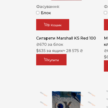
Фасування:
Ф
Блок
В Кошик
Сигарети Marshall KS Red 100
M
₴
670
за блок
к
$
635
за ящик
≈ 28 575 ₴
₴
$
Купити