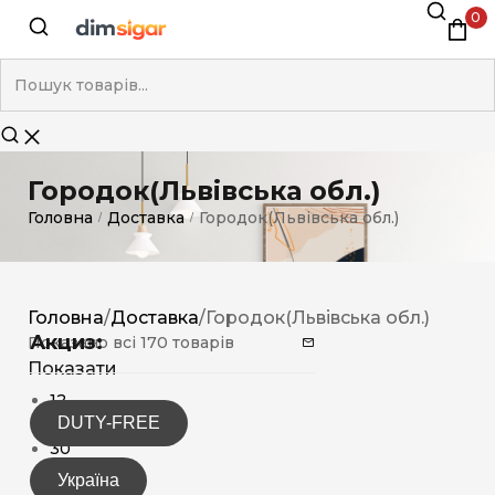
0
Городок(Львівська обл.)
Головна
Доставка
Городок(Львівська обл.)
/
/
Головна
/
Доставка
/
Городок(Львівська обл.)
Акциз:
Показано всі 170 товарів
Показати
12
DUTY-FREE
15
30
Україна