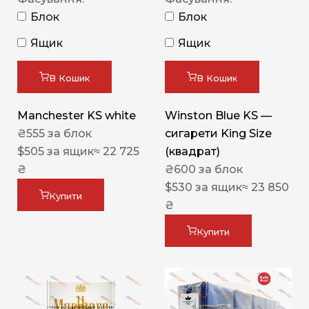
Блок
Блок
Ящик
Ящик
В Кошик
В Кошик
Manchester KS white
Winston Blue KS —
₴
555
за блок
сигарети King Size
$
505
за ящик
≈ 22 725
(квадрат)
₴
₴
600
за блок
$
530
за ящик
≈ 23 850
Купити
₴
Купити