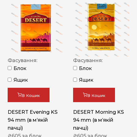
Фасування:
Фасування:
Блок
Блок
Ящик
Ящик
В Кошик
В Кошик
DESERT Evening KS
DESERT Morning KS
94 mm (в мʼякій
94 mm (в мʼякій
пачці)
пачці)
₴
605
за блок
₴
605
за блок