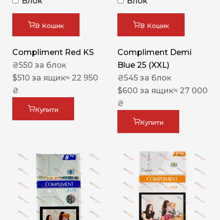
Блок
Блок
В Кошик
В Кошик
Compliment Red KS
Compliment Demi
₴
550
за блок
Blue 25 (XXL)
$
510
за ящик
≈ 22 950
₴
545
за блок
₴
$
600
за ящик
≈ 27 000
₴
Купити
Купити