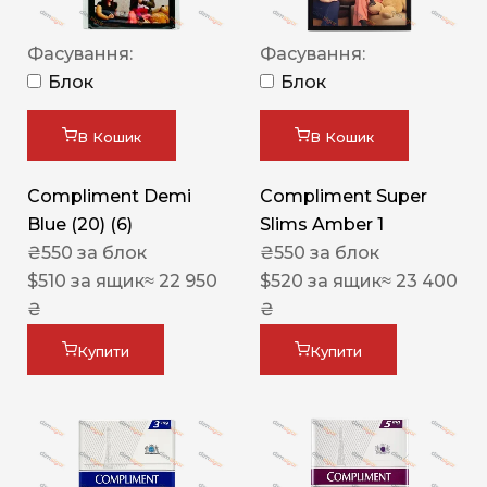
Фасування:
Фасування:
Блок
Блок
В Кошик
В Кошик
Compliment Demi
Compliment Super
Blue (20) (6)
Slims Amber 1
₴
550
за блок
₴
550
за блок
$
510
за ящик
≈ 22 950
$
520
за ящик
≈ 23 400
₴
₴
Купити
Купити