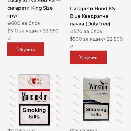
Lucky Strike Red KS —
сигарети King Size
Сигарети Bond KS
круг
Blue Квадратна
₴
600
за блок
пачка (DutyFree)
$
510
за ящик
≈ 22 950
₴
570
за блок
₴
$
500
за ящик
≈ 22 500
₴
Купити
Купити
Фасування:
Фасування: