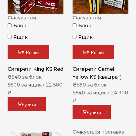
Фасування:
Фасування:
Блок
Блок
Ящик
Ящик
В Кошик
В Кошик
Сигарети King KS Red
Сигарети Camel
₴
540
за блок
Yellow KS (квадрат)
$
500
за ящик
≈ 22 500
₴
580
за блок
₴
$
540
за ящик
≈ 24 300
₴
Купити
Купити
Очікується поставка