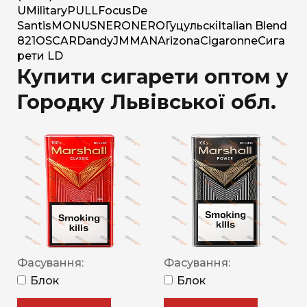
U
Military
PULL
Focus
De
Santis
MONUS
NERO
NERO
Гуцульскі
Italian Blend
821
OSCAR
Dandy
JM
MAN
Arizona
Cigaronne
Сига
рети LD
Купити сигарети оптом у
Городку Львівської обл.
Фасування:
Фасування:
Блок
Блок