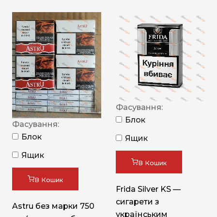
Фасування:
Блок
Фасування:
Блок
Ящик
Ящик
В Кошик
В Кошик
Frida Silver KS —
сигарети з
Astru без марки 750
українським