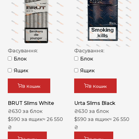
Фасування:
Фасування:
Блок
Блок
Ящик
Ящик
В Кошик
В Кошик
BRUT Slims White
Urta Slims Black
₴
630
за блок
₴
630
за блок
$
590
за ящик
≈ 26 550
$
590
за ящик
≈ 26 550
₴
₴