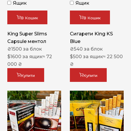
Ящик
Ящик
В Кошик
В Кошик
King Super Slims
Сигарети King KS
Capsule ментол
Blue
₴
1500
за блок
₴
540
за блок
$
1600
за ящик
≈ 72
$
500
за ящик
≈ 22 500
000 ₴
₴
Купити
Купити