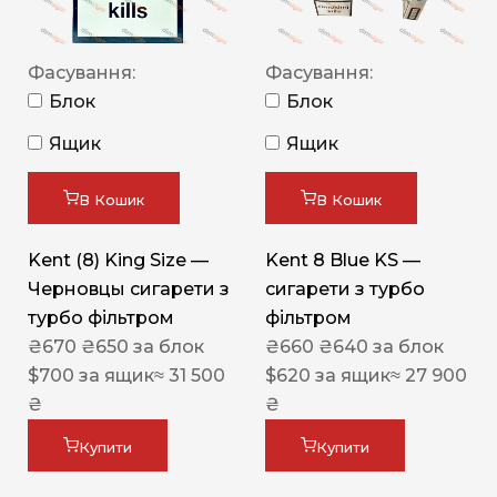
Фасування:
Фасування:
Блок
Блок
Ящик
Ящик
В Кошик
В Кошик
Kent (8) King Size —
Kent 8 Blue KS —
Черновцы сигарети з
сигарети з турбо
турбо фільтром
фільтром
₴
670
₴
650
за блок
₴
660
₴
640
за блок
$
700
за ящик
≈ 31 500
$
620
за ящик
≈ 27 900
₴
₴
Купити
Купити