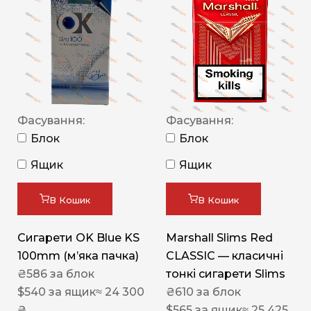
Фасування:
Фасування:
Блок
Блок
Ящик
Ящик
В Кошик
В Кошик
Сигарети OK Blue KS
Marshall Slims Red
100mm (м’яка пачка)
CLASSIC — класичні
₴
586
за блок
тонкі сигарети Slims
$
540
за ящик
≈ 24 300
₴
610
за блок
₴
$
565
за ящик
≈ 25 425