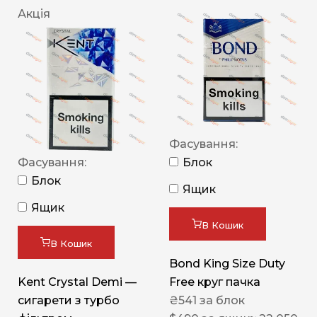
Акція
Фасування:
Фасування:
Блок
Блок
Ящик
Ящик
В Кошик
В Кошик
Bond King Size Duty
Kent Crystal Demi —
Free круг пачка
сигарети з турбо
₴
541
за блок