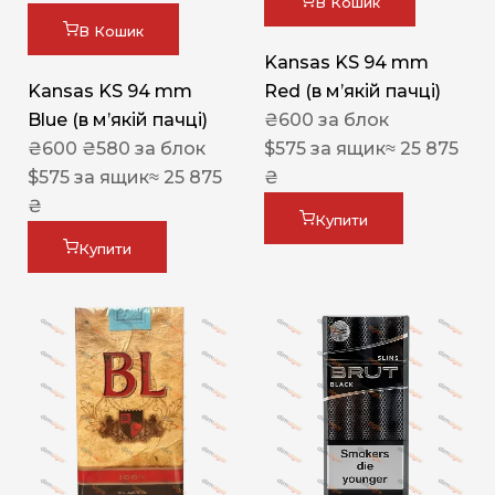
В Кошик
В Кошик
Kansas KS 94 mm
Kansas KS 94 mm
Red (в мʼякій пачці)
Blue (в мʼякій пачці)
₴
600
за блок
₴
600
₴
580
за блок
$
575
за ящик
≈ 25 875
$
575
за ящик
≈ 25 875
₴
₴
Купити
Купити