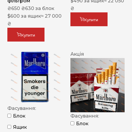
фільтром
$
490
за ящик
≈ 22 050
₴
650
₴
630
за блок
₴
$
600
за ящик
≈ 27 000
Купити
₴
Купити
Акція
Фасування:
Блок
Фасування:
Блок
Ящик