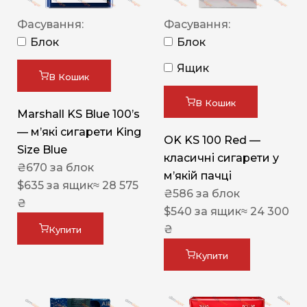
Фасування:
Фасування:
Блок
Блок
Ящик
В Кошик
В Кошик
Marshall KS Blue 100’s
— м’які сигарети King
OK KS 100 Red —
Size Blue
класичні сигарети у
₴
670
за блок
м’якій пачці
$
635
за ящик
≈ 28 575
₴
586
за блок
₴
$
540
за ящик
≈ 24 300
₴
Купити
Купити