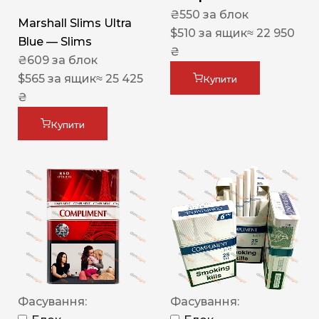
₴
550
за блок
Marshall Slims Ultra
$
510
за ящик
≈ 22 950
Blue — Slims
₴
₴
609
за блок
$
565
за ящик
≈ 25 425
Купити
₴
Купити
Фасування:
Фасування: