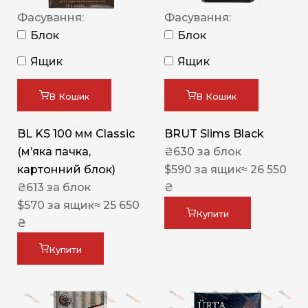
Фасування:
Фасування:
Блок
Блок
Ящик
Ящик
В Кошик
В Кошик
BL KS 100 мм Classic
BRUT Slims Black
(м’яка пачка,
₴
630
за блок
картонний блок)
$
590
за ящик
≈ 26 550
₴
613
за блок
₴
$
570
за ящик
≈ 25 650
Купити
₴
Купити