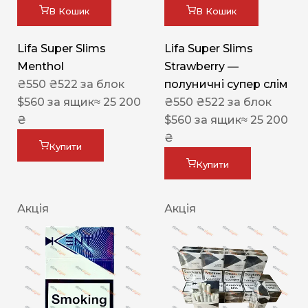
В Кошик
В Кошик
Lifa Super Slims
Lifa Super Slims
Menthol
Strawberry —
₴
550
₴
522
за блок
полуничні супер слім
$
560
за ящик
≈ 25 200
₴
550
₴
522
за блок
₴
$
560
за ящик
≈ 25 200
₴
Купити
Купити
Акція
Акція