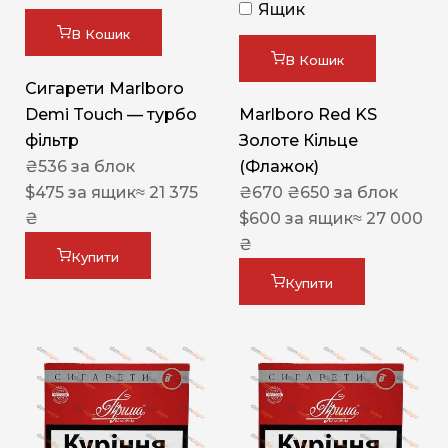
Ящик
В Кошик
В Кошик
Сигарети Marlboro
Demi Touch — турбо
Marlboro Red KS
фільтр
Золоте Кільце
₴
536
за блок
(Флажок)
$
475
за ящик
≈ 21 375
₴
670
₴
650
за блок
₴
$
600
за ящик
≈ 27 000
₴
Купити
Купити