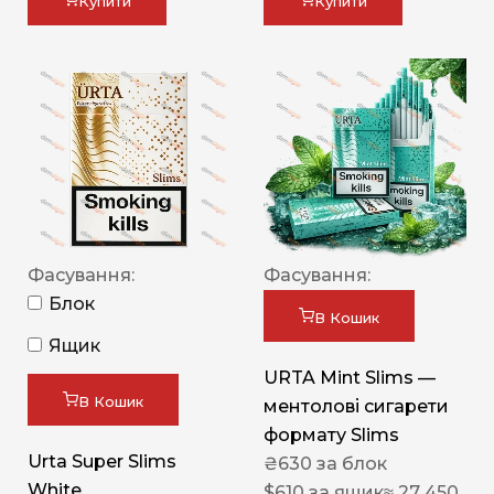
Купити
Купити
Фасування:
Фасування:
Блок
В Кошик
Ящик
URTA Mint Slims —
В Кошик
ментолові сигарети
формату Slims
Urta Super Slims
₴
630
за блок
White
$
610
за ящик
≈ 27 450