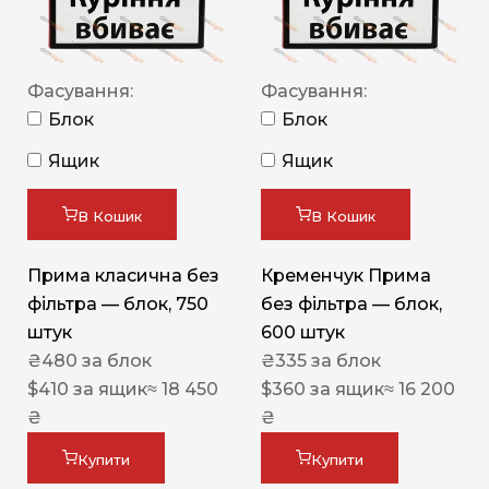
Фасування:
Фасування:
Блок
Блок
Ящик
Ящик
В Кошик
В Кошик
Прима класична без
Кременчук Прима
фільтра — блок, 750
без фільтра — блок,
штук
600 штук
₴
480
за блок
₴
335
за блок
$
410
за ящик
≈ 18 450
$
360
за ящик
≈ 16 200
₴
₴
Купити
Купити