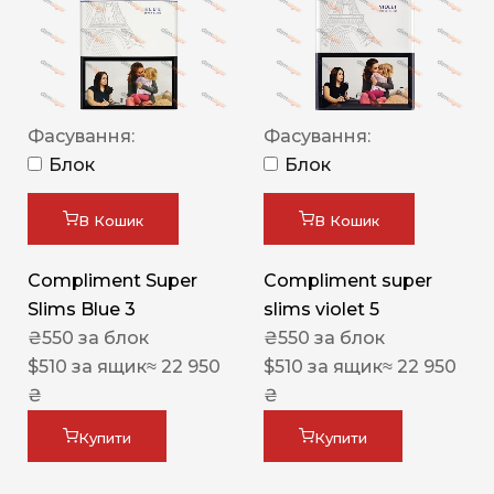
Фасування:
Фасування:
Блок
Блок
В Кошик
В Кошик
Compliment Super
Compliment super
Slims Blue 3
slims violet 5
₴
550
за блок
₴
550
за блок
$
510
за ящик
≈ 22 950
$
510
за ящик
≈ 22 950
₴
₴
Купити
Купити