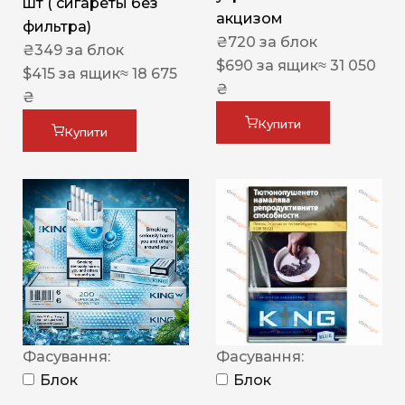
шт ( сигареты без
акцизом
фильтра)
₴
720
за блок
₴
349
за блок
$
690
за ящик
≈ 31 050
$
415
за ящик
≈ 18 675
₴
₴
Купити
Купити
Фасування:
Фасування:
Блок
Блок