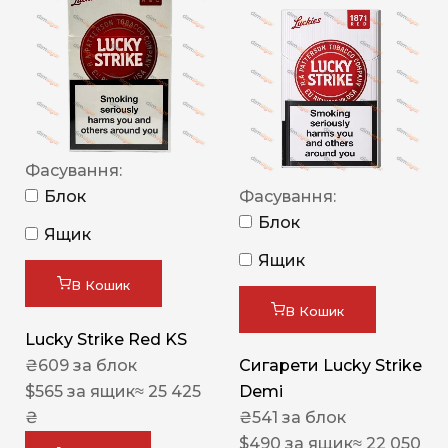
Фасування:
Блок
Фасування:
Блок
Ящик
Ящик
В Кошик
В Кошик
Lucky Strike Red KS
₴
609
за блок
Сигарети Lucky Strike
$
565
за ящик
≈ 25 425
Demi
₴
₴
541
за блок
$
490
за ящик
≈ 22 050