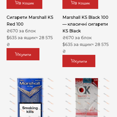
В Кошик
В Кошик
Сигарети Marshall KS
Marshall KS Black 100
Red 100
— класичні сигарети
₴
670
за блок
KS Black
$
635
за ящик
≈ 28 575
₴
670
за блок
₴
$
635
за ящик
≈ 28 575
₴
Купити
Купити