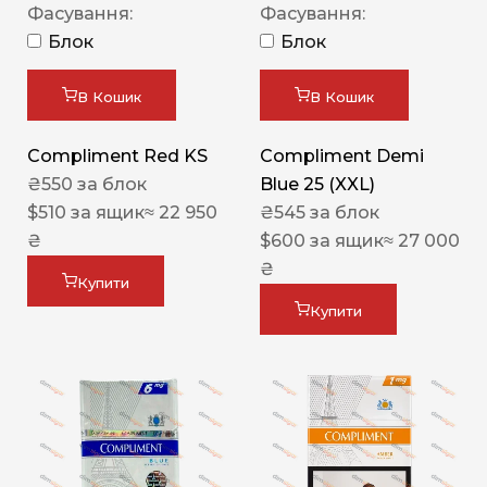
Фасування:
Фасування:
Блок
Блок
В Кошик
В Кошик
Compliment Red KS
Compliment Demi
₴
550
за блок
Blue 25 (XXL)
$
510
за ящик
≈ 22 950
₴
545
за блок
₴
$
600
за ящик
≈ 27 000
₴
Купити
Купити