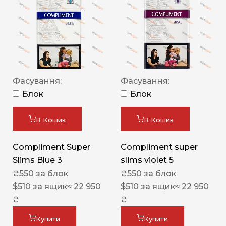
Фасування:
Фасування:
Блок
Блок
В Кошик
В Кошик
Compliment Super
Compliment super
Slims Blue 3
slims violet 5
₴
550
за блок
₴
550
за блок
$
510
за ящик
≈ 22 950
$
510
за ящик
≈ 22 950
₴
₴
Купити
Купити