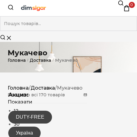
0
Мукачево
Головна
Доставка
Мукачево
/
/
Головна
/
Доставка
/
Мукачево
Акциз:
Показано всі 170 товарів
Показати
12
DUTY-FREE
15
30
Україна