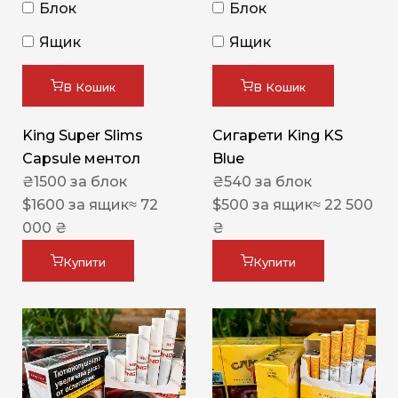
Блок
Блок
Ящик
Ящик
В Кошик
В Кошик
King Super Slims
Сигарети King KS
Capsule ментол
Blue
₴
1500
за блок
₴
540
за блок
$
1600
за ящик
≈ 72
$
500
за ящик
≈ 22 500
000 ₴
₴
Купити
Купити