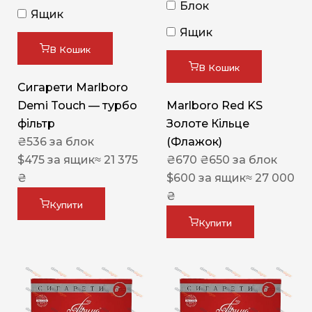
Блок
Ящик
Ящик
В Кошик
В Кошик
Сигарети Marlboro
Demi Touch — турбо
Marlboro Red KS
фільтр
Золоте Кільце
₴
536
за блок
(Флажок)
$
475
за ящик
≈ 21 375
₴
670
₴
650
за блок
₴
$
600
за ящик
≈ 27 000
₴
Купити
Купити