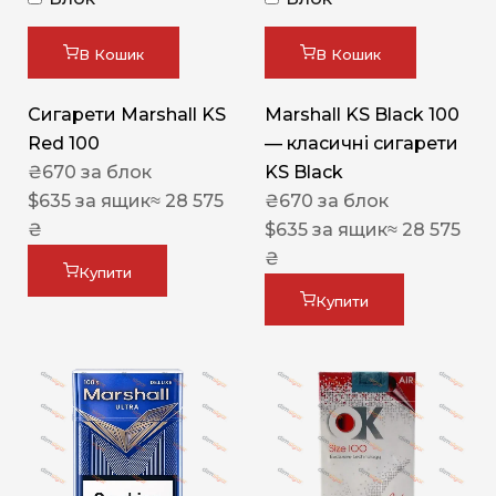
В Кошик
В Кошик
Сигарети Marshall KS
Marshall KS Black 100
Red 100
— класичні сигарети
₴
670
за блок
KS Black
$
635
за ящик
≈ 28 575
₴
670
за блок
₴
$
635
за ящик
≈ 28 575
₴
Купити
Купити