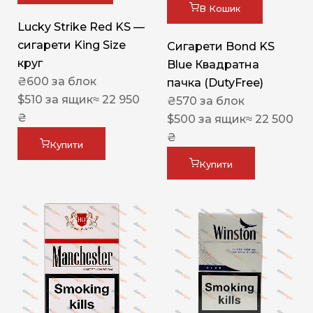
В Кошик
Lucky Strike Red KS —
сигарети King Size
Сигарети Bond KS
круг
Blue Квадратна
₴
600
за блок
пачка (DutyFree)
$
510
за ящик
≈ 22 950
₴
570
за блок
₴
$
500
за ящик
≈ 22 500
₴
Купити
Купити