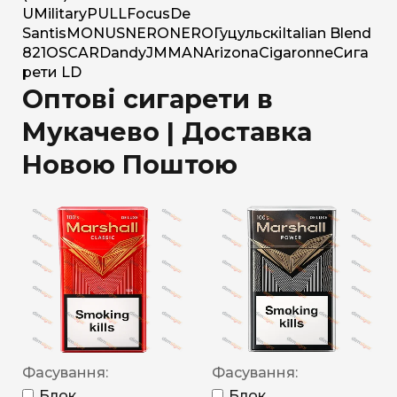
U
Military
PULL
Focus
De
Santis
MONUS
NERO
NERO
Гуцульскі
Italian Blend
821
OSCAR
Dandy
JM
MAN
Arizona
Cigaronne
Сига
рети LD
Оптові сигарети в
Мукачево | Доставка
Новою Поштою
Фасування:
Фасування:
Блок
Блок