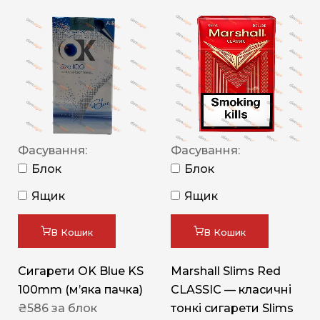
Фасування:
Фасування:
Блок
Блок
Ящик
Ящик
В Кошик
В Кошик
Сигарети OK Blue KS
Marshall Slims Red
100mm (м’яка пачка)
CLASSIC — класичні
₴
586
за блок
тонкі сигарети Slims