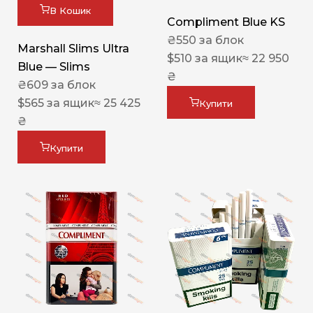
В Кошик
Compliment Blue KS
₴
550
за блок
Marshall Slims Ultra
$
510
за ящик
≈ 22 950
Blue — Slims
₴
₴
609
за блок
$
565
за ящик
≈ 25 425
Купити
₴
Купити