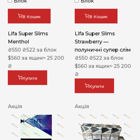
Блок
Блок
В Кошик
В Кошик
Lifa Super Slims
Lifa Super Slims
Menthol
Strawberry —
₴
550
₴
522
за блок
полуничні супер слім
$
560
за ящик
≈ 25 200
₴
550
₴
522
за блок
₴
$
560
за ящик
≈ 25 200
₴
Купити
Купити
Акція
Акція