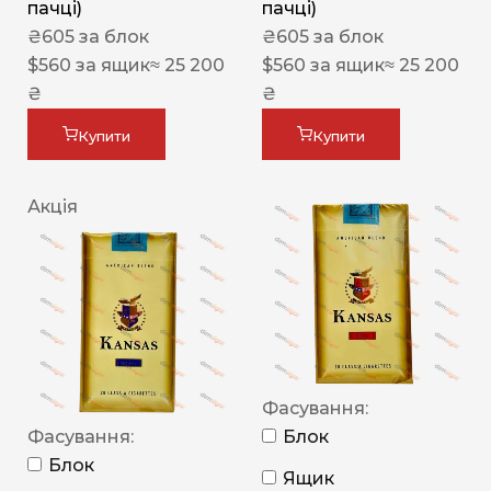
пачці)
пачці)
₴
605
за блок
₴
605
за блок
$
560
за ящик
≈ 25 200
$
560
за ящик
≈ 25 200
₴
₴
Купити
Купити
Акція
Фасування:
Фасування:
Блок
Блок
Ящик