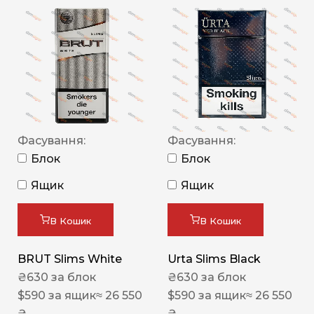
Фасування:
Фасування:
Блок
Блок
Ящик
Ящик
В Кошик
В Кошик
BRUT Slims White
Urta Slims Black
₴
630
за блок
₴
630
за блок
$
590
за ящик
≈ 26 550
$
590
за ящик
≈ 26 550
₴
₴