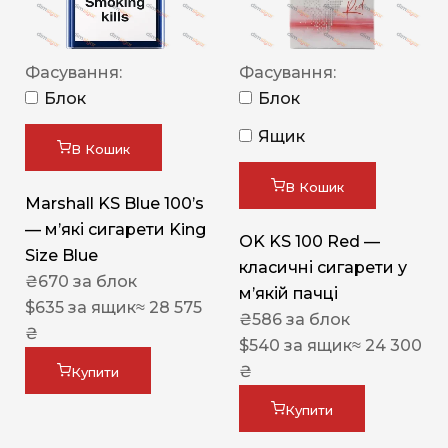
Фасування:
Фасування:
Блок
Блок
Ящик
В Кошик
В Кошик
Marshall KS Blue 100’s
— м’які сигарети King
OK KS 100 Red —
Size Blue
класичні сигарети у
₴
670
за блок
м’якій пачці
$
635
за ящик
≈ 28 575
₴
586
за блок
₴
$
540
за ящик
≈ 24 300
₴
Купити
Купити