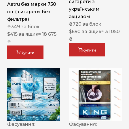
сигарети з
Astru без марки 750
українським
шт ( сигареты без
акцизом
фильтра)
₴
720
за блок
₴
349
за блок
$
690
за ящик
≈ 31 050
$
415
за ящик
≈ 18 675
₴
₴
Купити
Купити
Фасування:
Фасування: