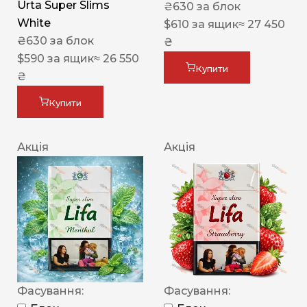
Urta Super Slims
₴
630
за блок
White
$
610
за ящик
≈ 27 450
₴
630
за блок
₴
$
590
за ящик
≈ 26 550
Купити
₴
Купити
Акція
Акція
Фасування:
Фасування: