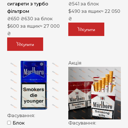
сигарети з турбо
₴
541
за блок
фільтром
$
490
за ящик
≈ 22 050
₴
650
₴
630
за блок
₴
$
600
за ящик
≈ 27 000
Купити
₴
Купити
Акція
Фасування:
Блок
Фасування: