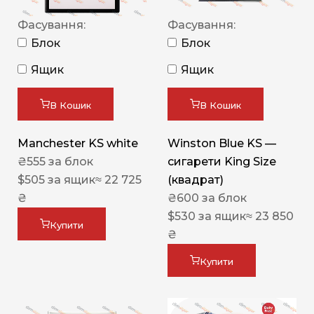
Фасування:
Фасування:
Блок
Блок
Ящик
Ящик
В Кошик
В Кошик
Manchester KS white
Winston Blue KS —
₴
555
за блок
сигарети King Size
$
505
за ящик
≈ 22 725
(квадрат)
₴
₴
600
за блок
$
530
за ящик
≈ 23 850
Купити
₴
Купити