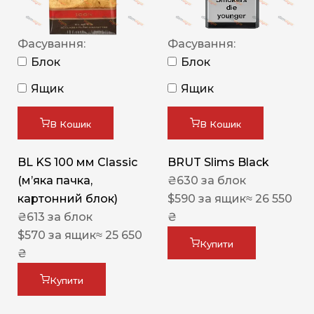
Фасування:
Фасування:
Блок
Блок
Ящик
Ящик
В Кошик
В Кошик
BL KS 100 мм Classic
BRUT Slims Black
(м’яка пачка,
₴
630
за блок
картонний блок)
$
590
за ящик
≈ 26 550
₴
613
за блок
₴
$
570
за ящик
≈ 25 650
Купити
₴
Купити