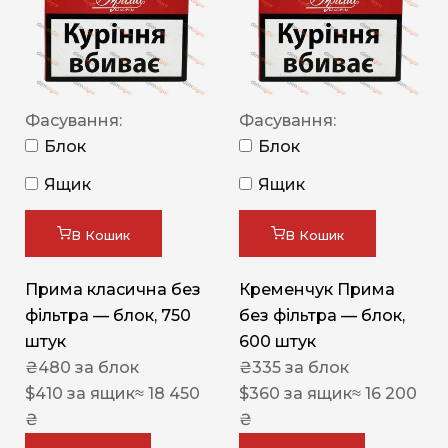
Фасування:
Фасування:
Блок
Блок
Ящик
Ящик
В Кошик
В Кошик
Прима класична без
Кременчук Прима
фільтра — блок, 750
без фільтра — блок,
штук
600 штук
₴
480
за блок
₴
335
за блок
$
410
за ящик
≈ 18 450
$
360
за ящик
≈ 16 200
₴
₴