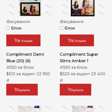
Фасування:
Фасування:
Блок
Блок
В Кошик
В Кошик
Compliment Demi
Compliment Super
Blue (20) (6)
Slims Amber 1
₴
550
за блок
₴
550
за блок
$
510
за ящик
≈ 22 950
$
520
за ящик
≈ 23 400
₴
₴
Купити
Купити