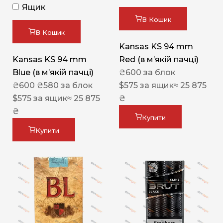
Ящик
В Кошик
В Кошик
Kansas KS 94 mm
Kansas KS 94 mm
Red (в мʼякій пачці)
Blue (в мʼякій пачці)
₴
600
за блок
₴
600
₴
580
за блок
$
575
за ящик
≈ 25 875
$
575
за ящик
≈ 25 875
₴
₴
Купити
Купити