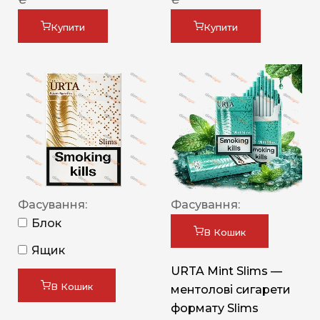
Купити
Купити
Фасування:
Фасування:
Блок
В Кошик
Ящик
URTA Mint Slims —
В Кошик
ментолові сигарети
формату Slims