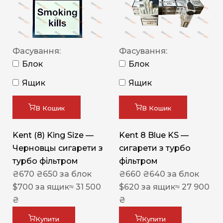
Фасування:
Фасування:
Блок
Блок
Ящик
Ящик
В Кошик
В Кошик
Kent (8) King Size —
Kent 8 Blue KS —
Черновцы сигарети з
сигарети з турбо
турбо фільтром
фільтром
₴
670
₴
650
за блок
₴
660
₴
640
за блок
$
700
за ящик
≈ 31 500
$
620
за ящик
≈ 27 900
₴
₴
Купити
Купити