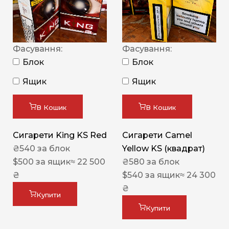
Фасування:
Фасування:
Блок
Блок
Ящик
Ящик
В Кошик
В Кошик
Сигарети King KS Red
Сигарети Camel
₴
540
за блок
Yellow KS (квадрат)
$
500
за ящик
≈ 22 500
₴
580
за блок
₴
$
540
за ящик
≈ 24 300
₴
Купити
Купити