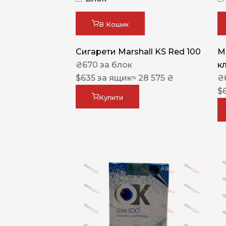
В Кошик
Сигарети Marshall KS Red 100
M
₴
670
за блок
к
$
635
за ящик
≈ 28 575 ₴
₴
$
Купити