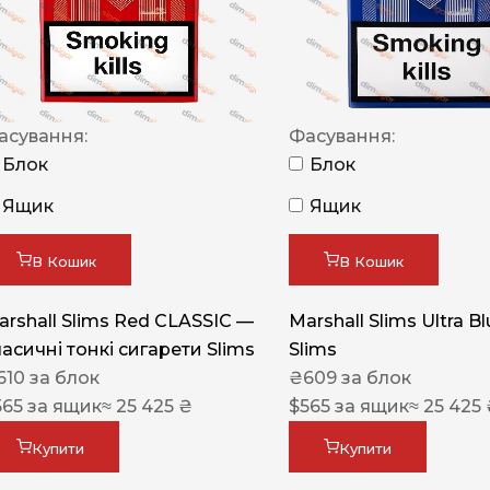
NERO
NERO
Гуцульскі
асування:
Фасування:
Italian Blend 821
Блок
Блок
OSCAR
Ящик
Ящик
Dandy
В Кошик
В Кошик
JM
MAN
arshall Slims Red CLASSIC —
Marshall Slims Ultra B
ласичні тонкі сигарети Slims
Slims
Arizona
610
за блок
₴
609
за блок
Cigaronne
565
за ящик
≈ 25 425 ₴
$
565
за ящик
≈ 25 425
Сигарети LD
Купити
Купити