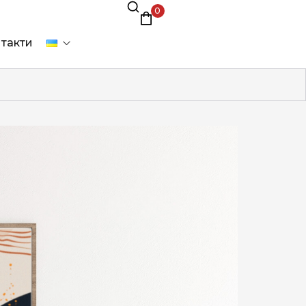
0
такти