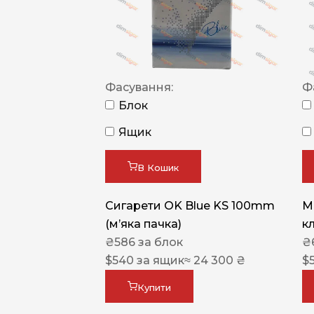
Фасування:
Ф
Блок
Ящик
В Кошик
Сигарети OK Blue KS 100mm
M
(м’яка пачка)
к
₴
586
за блок
₴
$
540
за ящик
≈ 24 300 ₴
$
Купити