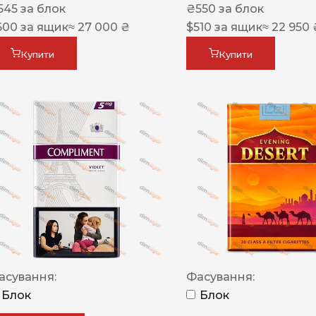
545
за блок
₴
550
за блок
600
за ящик
≈ 27 000 ₴
$
510
за ящик
≈ 22 950 
Купити
Купити
асування:
Фасування:
Блок
Блок