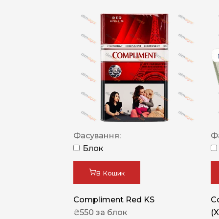
Фасування:
Ф
Блок
В Кошик
Compliment Red KS
C
₴
550
за блок
(