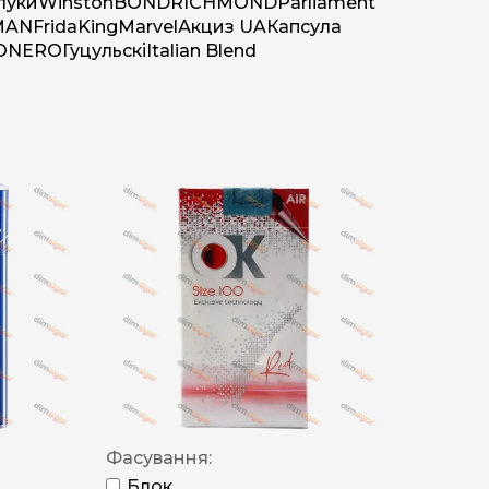
луки
Winston
BOND
RICHMOND
Parliament
MAN
Frida
King
Marvel
Акциз UA
Капсула
O
NERO
Гуцульскі
Italian Blend
Фасування:
Блок