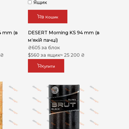
Ящик
В Кошик
4 mm (в
DESERT Morning KS 94 mm (в
мʼякій пачці)
₴
605
за блок
 ₴
$
560
за ящик
≈ 25 200 ₴
Купити