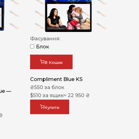
Фасування:
Блок
В Кошик
Compliment Blue KS
₴
550
за блок
lue —
$
510
за ящик
≈ 22 950 ₴
Купити
 ₴