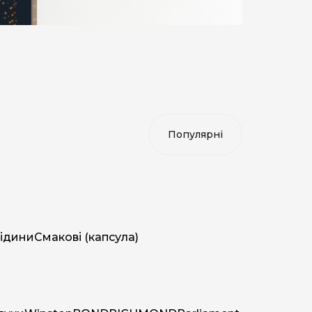
ідини
Смакові (капсула)