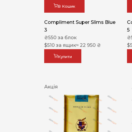
В Кошик
Compliment Super Slims Blue
C
3
5
₴
550
за блок
₴
$
510
за ящик
≈ 22 950 ₴
$
Купити
Акція