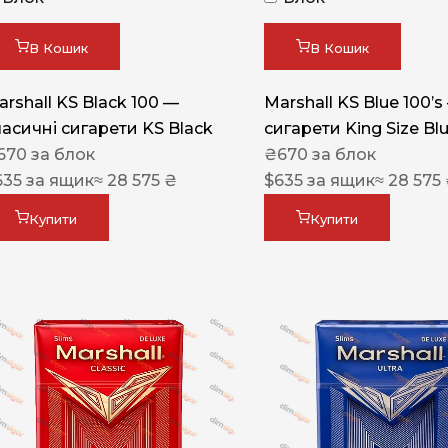
Акциз UA
Капсула (смак)
В Кошик
В Кошик
Manchester
arshall KS Black 100 —
Marshall KS Blue 100’s
Nistru
ласичні сигарети KS Black
сигарети King Size Bl
670
за блок
₴
670
за блок
Leana
635
за ящик
≈ 28 575 ₴
$
635
за ящик
≈ 28 575
Montecristo
Купити
Купити
ASTRU
Military
PULL
Focus
De Santis
MONUS