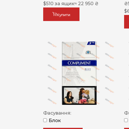
$
510
за ящик
≈ 22 950 ₴
₴
$
Купити
Фасування:
Ф
Блок