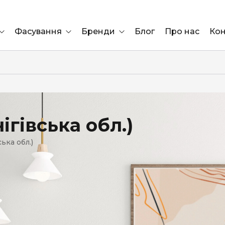
Фасування
Бренди
Блог
Про нас
Кон
Ящик
Elf Bar
Блок
Compliment
Львів
гівська обл.)
Marshall
ька обл.)
Marlboro
OK
ÜRTA
сула)
Lifa
BRUT