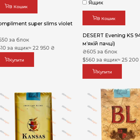
Ящик
В Кошик
В Кошик
ompliment super slims violet
DESERT Evening KS 9
550
за блок
мʼякій пачці)
510
за ящик
≈ 22 950 ₴
₴
605
за блок
$
560
за ящик
≈ 25 200
Купити
Купити