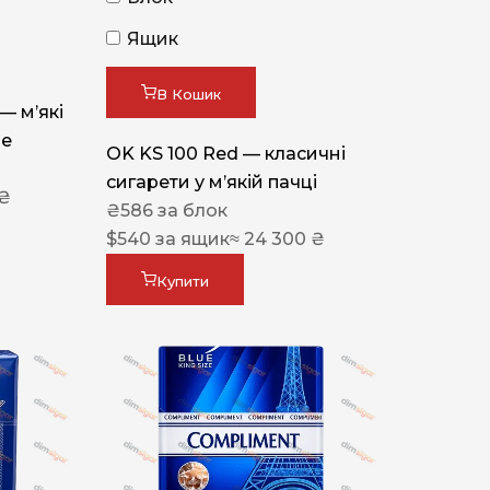
Ящик
В Кошик
 — м’які
ue
OK KS 100 Red — класичні
сигарети у м’якій пачці
 ₴
₴
586
за блок
$
540
за ящик
≈ 24 300 ₴
Купити