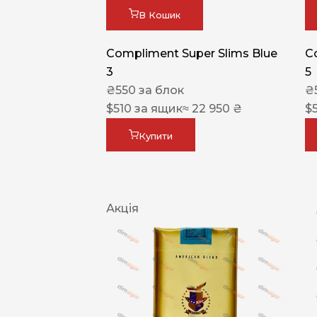
В Кошик
Compliment Super Slims Blue
C
3
5
₴
550
за блок
₴
$
510
за ящик
≈ 22 950 ₴
$
Купити
Акція