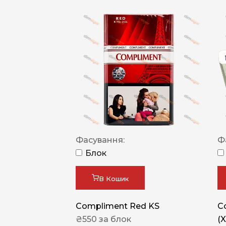
Фасування:
Ф
Блок
В Кошик
Compliment Red KS
C
₴
550
за блок
(