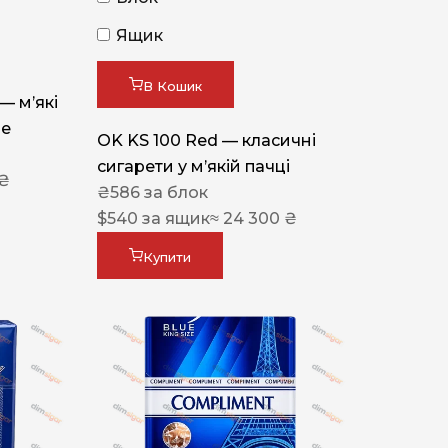
Ящик
В Кошик
 — м’які
ue
OK KS 100 Red — класичні
сигарети у м’якій пачці
 ₴
₴
586
за блок
$
540
за ящик
≈ 24 300 ₴
Купити