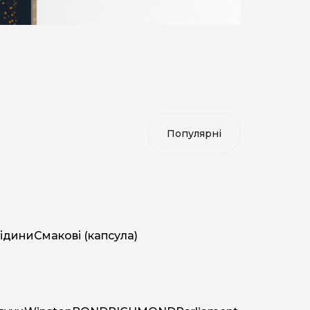
ідини
Смакові (капсула)