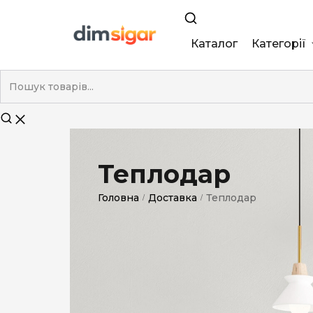
Каталог
Категорії
King Size
Demi
Super Slim
Теплодар
Nano
Головна
Доставка
Теплодар
/
/
Без фільтра
Duty-Free
Електронні
Смакові (кап