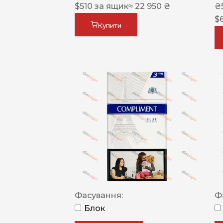
$
510
за ящик
≈ 22 950 ₴
₴
$
Купити
Фасування:
Ф
Блок