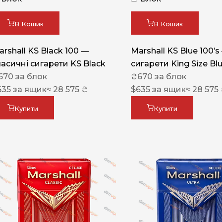
Акциз UA
Капсула (смак)
В Кошик
В Кошик
Manchester
arshall KS Black 100 —
Marshall KS Blue 100’s
Nistru
ласичні сигарети KS Black
сигарети King Size Bl
670
за блок
₴
670
за блок
Leana
635
за ящик
≈ 28 575 ₴
$
635
за ящик
≈ 28 575
Montecristo
Купити
Купити
ASTRU
Military
PULL
Focus
De Santis
MONUS