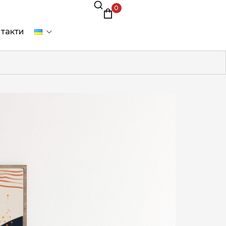
0
такти