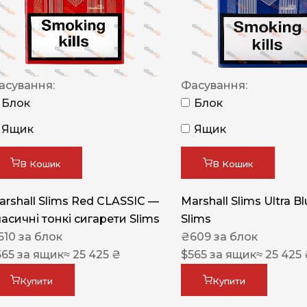
NERO
NERO
Гуцульскі
асування:
Фасування:
Italian Blend 821
Блок
Блок
OSCAR
Ящик
Ящик
Dandy
В Кошик
В Кошик
JM
MAN
arshall Slims Red CLASSIC —
Marshall Slims Ultra B
ласичні тонкі сигарети Slims
Slims
Arizona
610
за блок
₴
609
за блок
Cigaronne
565
за ящик
≈ 25 425 ₴
$
565
за ящик
≈ 25 425
Сигарети LD
Купити
Купити