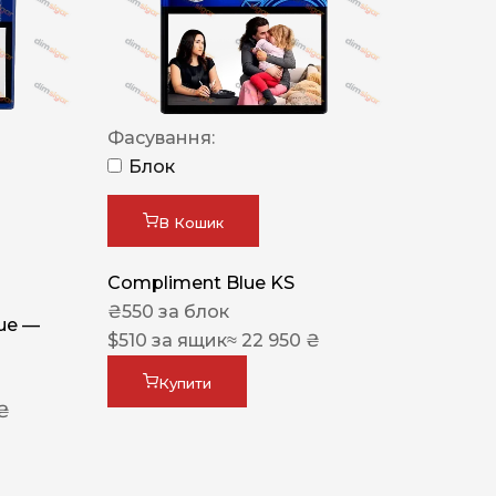
Фасування:
Блок
В Кошик
Compliment Blue KS
₴
550
за блок
lue —
$
510
за ящик
≈ 22 950 ₴
Купити
 ₴