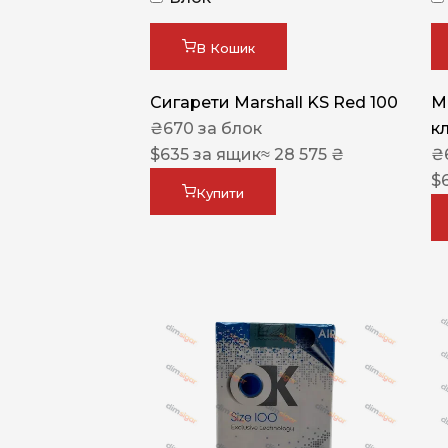
В Кошик
Сигарети Marshall KS Red 100
M
₴
670
за блок
к
$
635
за ящик
≈ 28 575 ₴
₴
$
Купити