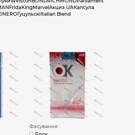
луки
Winston
BOND
RICHMOND
Parliament
MAN
Frida
King
Marvel
Акциз UA
Капсула
O
NERO
Гуцульскі
Italian Blend
Фасування:
Блок