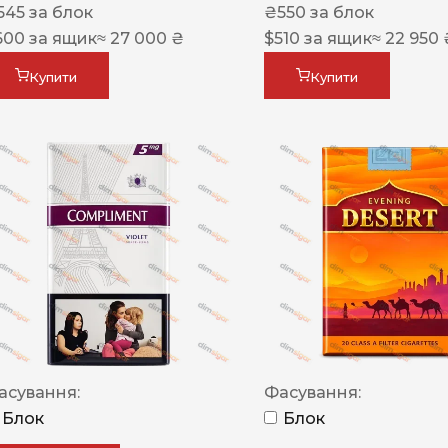
545
за блок
₴
550
за блок
600
за ящик
≈ 27 000 ₴
$
510
за ящик
≈ 22 950 
Купити
Купити
асування:
Фасування:
Блок
Блок