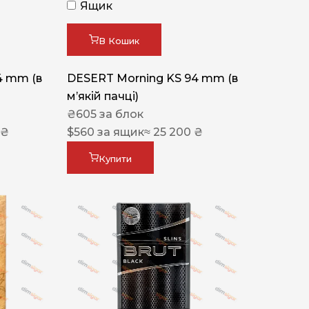
Ящик
В Кошик
4 mm (в
DESERT Morning KS 94 mm (в
мʼякій пачці)
₴
605
за блок
 ₴
$
560
за ящик
≈ 25 200 ₴
Купити