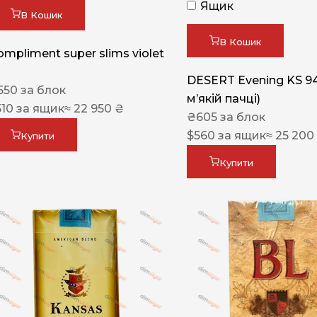
Ящик
В Кошик
В Кошик
ompliment super slims violet
DESERT Evening KS 9
550
за блок
мʼякій пачці)
510
за ящик
≈ 22 950 ₴
₴
605
за блок
$
560
за ящик
≈ 25 200
Купити
Купити