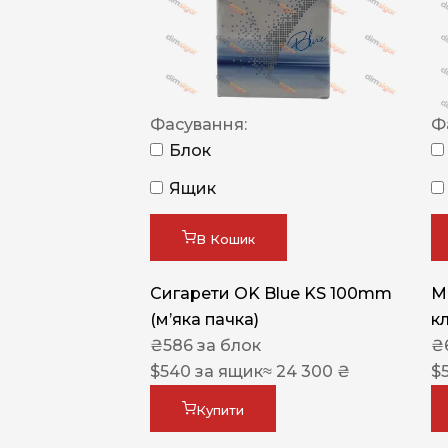
Фасування:
Ф
Блок
Ящик
В Кошик
Сигарети OK Blue KS 100mm
M
(м’яка пачка)
к
₴
586
за блок
₴
$
540
за ящик
≈ 24 300 ₴
$
Купити