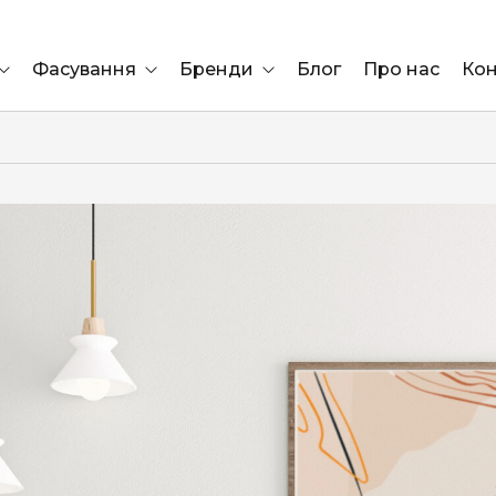
Фасування
Бренди
Блог
Про нас
Кон
Ящик
Elf Bar
Блок
Compliment
Львів
Marshall
Marlboro
OK
ÜRTA
сула)
Lifa
BRUT