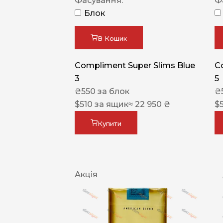
Фасування:
Ф
Блок
В Кошик
Compliment Super Slims Blue
C
3
5
₴
550
за блок
₴
$
510
за ящик
≈ 22 950 ₴
$
Купити
Акція