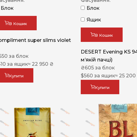
асування:
Фасування:
Блок
Блок
Ящик
В Кошик
В Кошик
ompliment super slims violet
DESERT Evening KS 9
550
за блок
мʼякій пачці)
510
за ящик
≈ 22 950 ₴
₴
605
за блок
$
560
за ящик
≈ 25 200
Купити
Купити