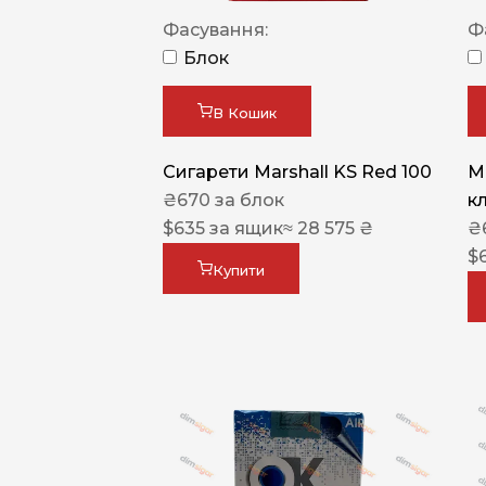
Фасування:
Ф
Блок
В Кошик
Сигарети Marshall KS Red 100
M
₴
670
за блок
к
$
635
за ящик
≈ 28 575 ₴
₴
$
Купити