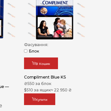
Фасування:
Блок
В Кошик
Compliment Blue KS
₴
550
за блок
lue —
$
510
за ящик
≈ 22 950 ₴
Купити
 ₴