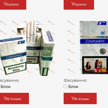
Купити
Купити
асування:
Фасування:
Блок
Блок
В Кошик
В Кошик