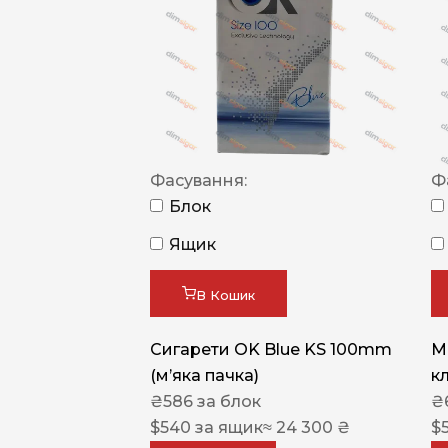
Фасування:
Ф
Блок
Ящик
В Кошик
Сигарети OK Blue KS 100mm
M
(м’яка пачка)
к
₴
586
за блок
₴
$
540
за ящик
≈ 24 300 ₴
$