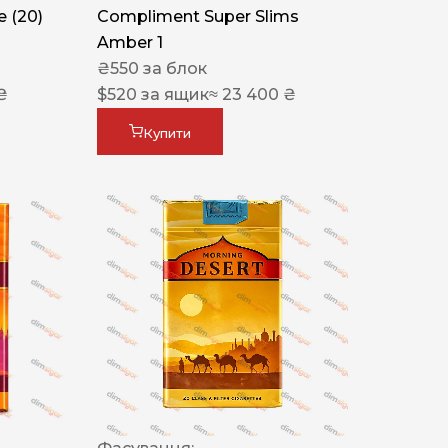
 (20)
Compliment Super Slims
Amber 1
₴
550
за блок
₴
$
520
за ящик
≈ 23 400 ₴
Купити