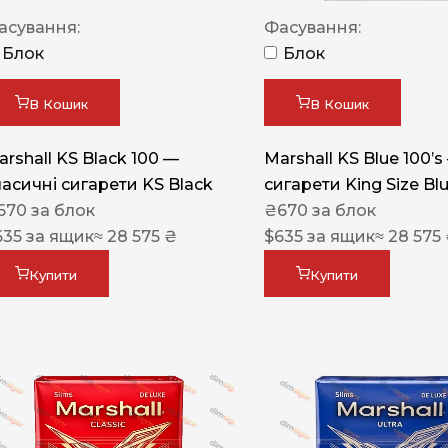
Акциз UA
асування:
Фасування:
Капсула (смак)
Блок
Блок
Manchester
В Кошик
В Кошик
Nistru
arshall KS Black 100 —
Marshall KS Blue 100’s
Leana
ласичні сигарети KS Black
сигарети King Size Bl
Montecristo
670
за блок
₴
670
за блок
635
за ящик
≈ 28 575 ₴
$
635
за ящик
≈ 28 575
ASTRU
Military
Купити
Купити
PULL
Focus
De Santis
MONUS