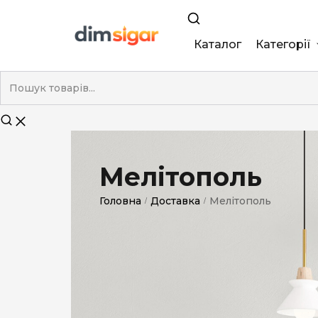
Каталог
Категорії
King Size
Demi
Super Slim
Мелітополь
Nano
Головна
Доставка
Мелітополь
/
/
Без фільтра
Duty-Free
Електронні
Смакові (кап