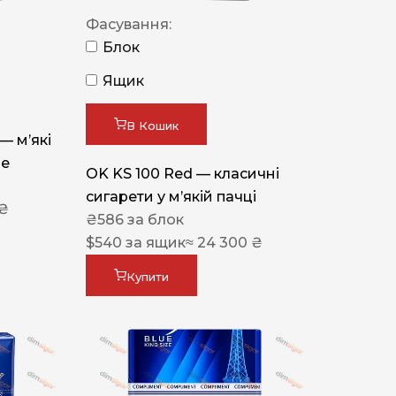
Фасування:
Блок
Ящик
В Кошик
 — м’які
ue
OK KS 100 Red — класичні
сигарети у м’якій пачці
 ₴
₴
586
за блок
$
540
за ящик
≈ 24 300 ₴
Купити