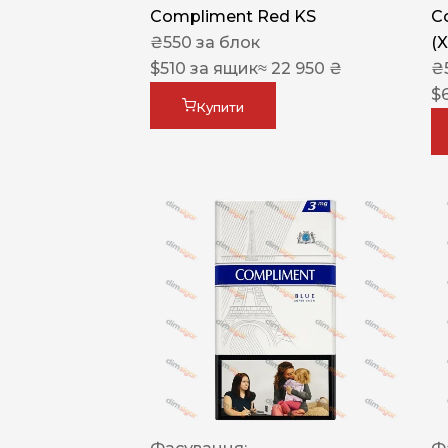
Compliment Red KS
C
₴
550
за блок
(
$
510
за ящик
≈ 22 950 ₴
₴
$
Купити