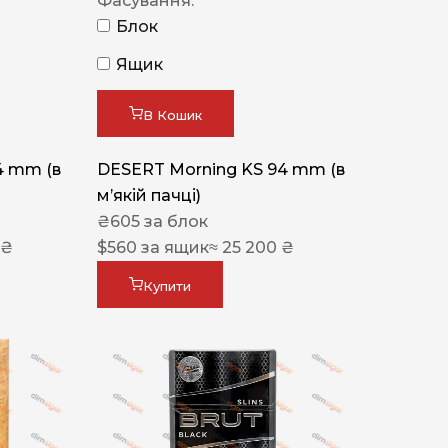
Фасування:
Блок
Ящик
В Кошик
4 mm (в
DESERT Morning KS 94 mm (в
мʼякій пачці)
₴
605
за блок
 ₴
$
560
за ящик
≈ 25 200 ₴
Купити