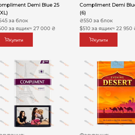
ompliment Demi Blue 25
Compliment Demi Blue
XXL)
(6)
545
за блок
₴
550
за блок
600
за ящик
≈ 27 000 ₴
$
510
за ящик
≈ 22 950 
Купити
Купити