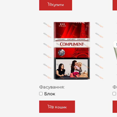
Купити
Фасування:
Ф
Блок
В Кошик