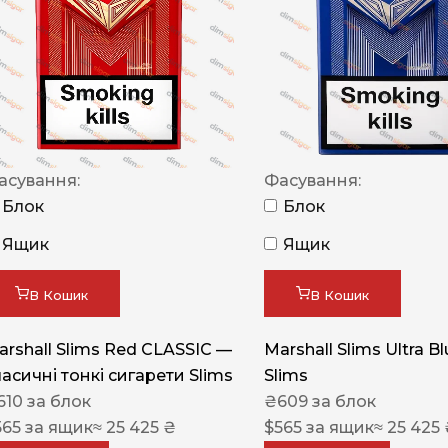
NERO
NERO
Гуцульскі
Italian Blend 821
OSCAR
асування:
Фасування:
Блок
Блок
Dandy
Ящик
Ящик
JM
MAN
В Кошик
В Кошик
Arizona
arshall Slims Red CLASSIC —
Marshall Slims Ultra B
Cigaronne
ласичні тонкі сигарети Slims
Slims
Сигарети LD
610
за блок
₴
609
за блок
565
за ящик
≈ 25 425 ₴
$
565
за ящик
≈ 25 425