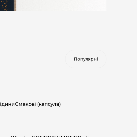
ідини
Смакові (капсула)