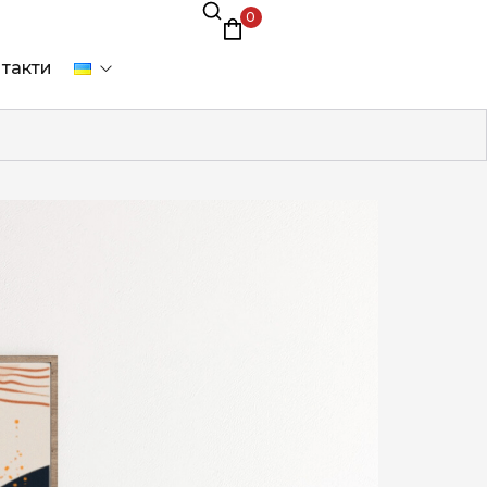
0
такти