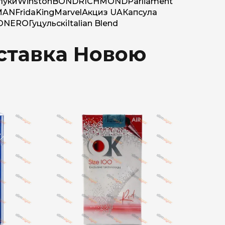
луки
Winston
BOND
RICHMOND
Parliament
MAN
Frida
King
Marvel
Акциз UA
Капсула
O
NERO
Гуцульскі
Italian Blend
оставка Новою