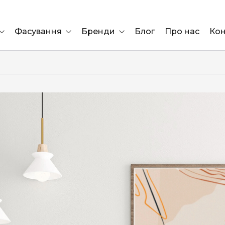
Фасування
Бренди
Блог
Про нас
Кон
Ящик
Elf Bar
Блок
Compliment
Львів
Marshall
Marlboro
OK
ÜRTA
сула)
Lifa
BRUT