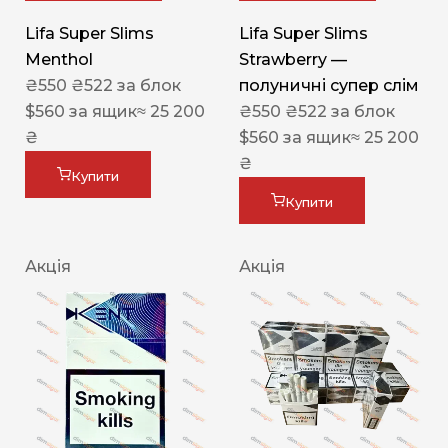
Lifa Super Slims
Lifa Super Slims
Menthol
Strawberry —
₴
550
₴
522
за блок
полуничні супер слім
$
560
за ящик
≈ 25 200
₴
550
₴
522
за блок
₴
$
560
за ящик
≈ 25 200
₴
Купити
Купити
Акція
Акція