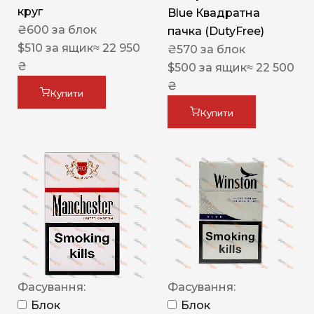
круг
Blue Квадратна
₴
600
за блок
пачка (DutyFree)
$
510
за ящик
≈ 22 950
₴
570
за блок
₴
$
500
за ящик
≈ 22 500
₴
Купити
Купити
Фасування:
Фасування:
Блок
Блок