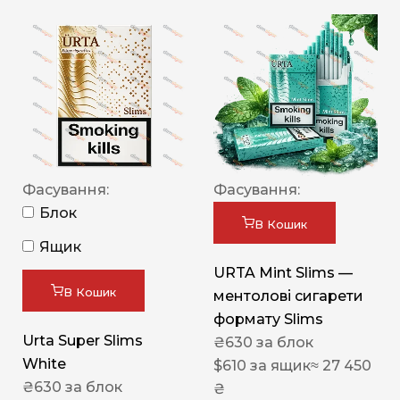
Фасування:
Фасування:
Блок
В Кошик
Ящик
URTA Mint Slims —
В Кошик
ментолові сигарети
формату Slims
Urta Super Slims
₴
630
за блок
White
$
610
за ящик
≈ 27 450
₴
630
за блок
₴