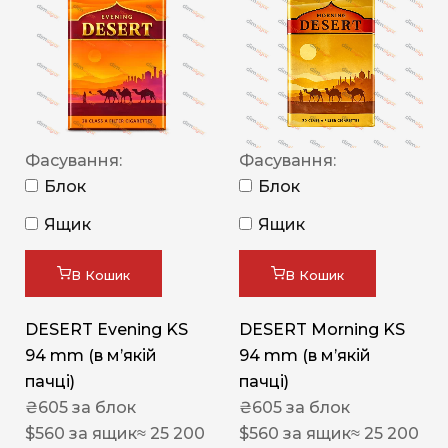
Фасування:
Фасування:
Блок
Блок
Ящик
Ящик
В Кошик
В Кошик
DESERT Evening KS
DESERT Morning KS
94 mm (в мʼякій
94 mm (в мʼякій
пачці)
пачці)
₴
605
за блок
₴
605
за блок
$
560
за ящик
≈ 25 200
$
560
за ящик
≈ 25 200