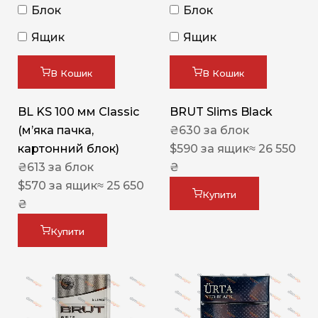
Блок
Блок
Ящик
Ящик
В Кошик
В Кошик
BL KS 100 мм Classic
BRUT Slims Black
(м’яка пачка,
₴
630
за блок
картонний блок)
$
590
за ящик
≈ 26 550
₴
613
за блок
₴
$
570
за ящик
≈ 25 650
Купити
₴
Купити