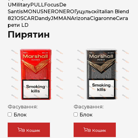
U
Military
PULL
Focus
De
Santis
MONUS
NERO
NERO
Гуцульскі
Italian Blend
821
OSCAR
Dandy
JM
MAN
Arizona
Cigaronne
Сига
рети LD
Пирятин
Фасування:
Фасування:
Блок
Блок
В Кошик
В Кошик