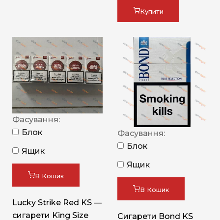
Купити
Фасування:
Блок
Фасування:
Блок
Ящик
Ящик
В Кошик
В Кошик
Lucky Strike Red KS —
сигарети King Size
Сигарети Bond KS