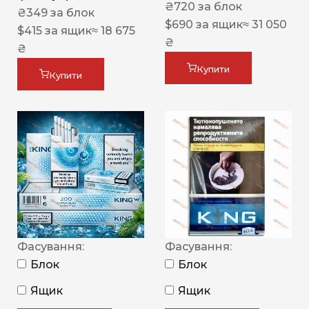
₴
720
за блок
₴
349
за блок
$
690
за ящик
≈ 31 050
$
415
за ящик
≈ 18 675
₴
₴
Купити
Купити
Фасування:
Фасування:
Блок
Блок
Ящик
Ящик