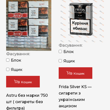
Фасування:
Блок
Фасування:
Блок
Ящик
Ящик
В Кошик
В Кошик
Frida Silver KS —
сигарети з
Astru без марки 750
українським
шт ( сигареты без
акцизом
фильтра)