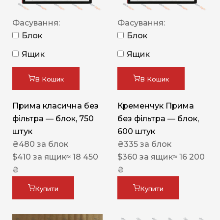
Фасування:
Фасування:
Блок
Блок
Ящик
Ящик
В Кошик
В Кошик
Прима класична без
Кременчук Прима
фільтра — блок, 750
без фільтра — блок,
штук
600 штук
₴
480
за блок
₴
335
за блок
$
410
за ящик
≈ 18 450
$
360
за ящик
≈ 16 200
₴
₴
Купити
Купити