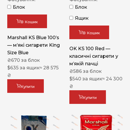
Блок
Блок
Ящик
В Кошик
В Кошик
Marshall KS Blue 100’s
— м’які сигарети King
OK KS 100 Red —
Size Blue
класичні сигарети у
₴
670
за блок
м’якій пачці
$
635
за ящик
≈ 28 575
₴
586
за блок
₴
$
540
за ящик
≈ 24 300
₴
Купити
Купити