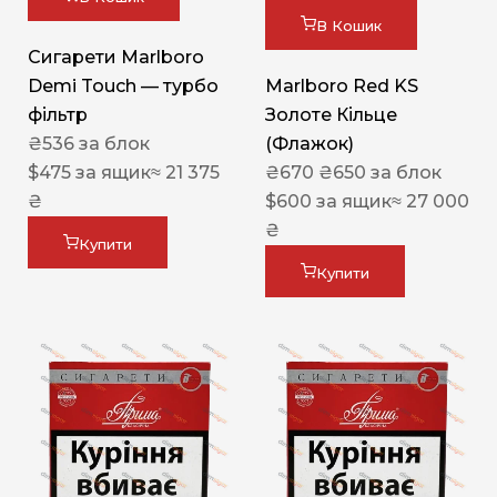
В Кошик
Сигарети Marlboro
Demi Touch — турбо
Marlboro Red KS
фільтр
Золоте Кільце
₴
536
за блок
(Флажок)
$
475
за ящик
≈ 21 375
₴
670
₴
650
за блок
₴
$
600
за ящик
≈ 27 000
₴
Купити
Купити