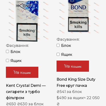
Фасування:
Фасування:
Блок
Блок
Ящик
Ящик
В Кошик
В Кошик
Bond King Size Duty
Kent Crystal Demi —
Free круг пачка
сигарети з турбо
₴
541
за блок
фільтром
$
490
за ящик
≈ 22 050
₴
650
₴
630
за блок
₴