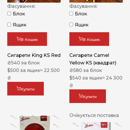
Фасування:
Фасування:
Блок
Блок
Ящик
Ящик
В Кошик
В Кошик
Сигарети King KS Red
Сигарети Camel
₴
540
за блок
Yellow KS (квадрат)
$
500
за ящик
≈ 22 500
₴
580
за блок
₴
$
540
за ящик
≈ 24 300
₴
Купити
Купити
Очікується поставка