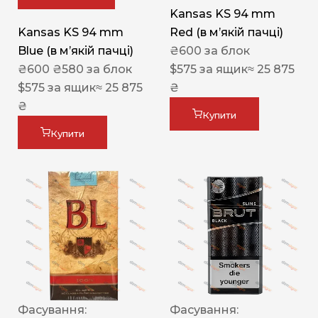
Kansas KS 94 mm
Kansas KS 94 mm
Red (в мʼякій пачці)
Blue (в мʼякій пачці)
₴
600
за блок
₴
600
₴
580
за блок
$
575
за ящик
≈ 25 875
$
575
за ящик
≈ 25 875
₴
₴
Купити
Купити
Фасування:
Фасування: