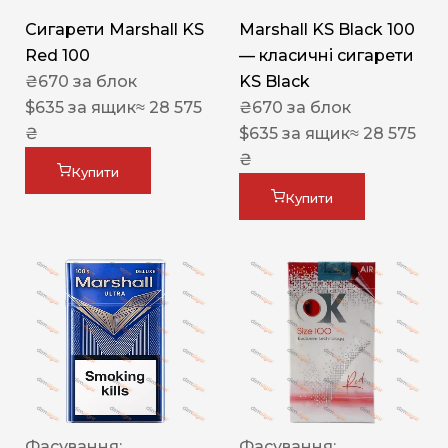
Сигарети Marshall KS
Marshall KS Black 100
Red 100
— класичні сигарети
₴
670
за блок
KS Black
$
635
за ящик
≈ 28 575
₴
670
за блок
₴
$
635
за ящик
≈ 28 575
₴
Купити
Купити
Фасування:
Фасування: