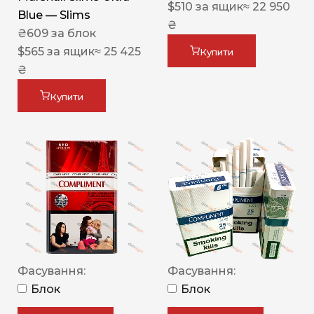
$
510
за ящик
≈ 22 950
Blue — Slims
₴
₴
609
за блок
$
565
за ящик
≈ 25 425
Купити
₴
Купити
Фасування:
Фасування:
Блок
Блок