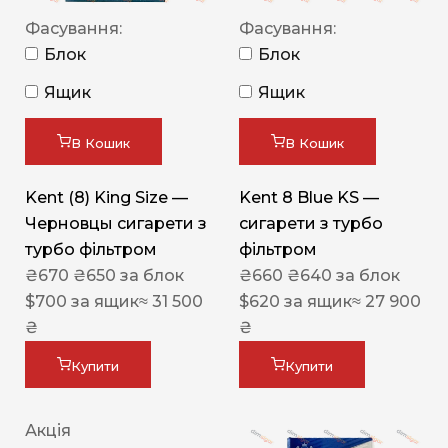
Фасування:
Фасування:
Блок
Блок
Ящик
Ящик
В Кошик
В Кошик
Kent (8) King Size —
Kent 8 Blue KS —
Черновцы сигарети з
сигарети з турбо
турбо фільтром
фільтром
₴
670
₴
650
за блок
₴
660
₴
640
за блок
$
700
за ящик
≈ 31 500
$
620
за ящик
≈ 27 900
₴
₴
Купити
Купити
Акція