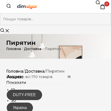
0
Пирятин
Головна
Доставка
Пирятин
/
/
Головна
/
Доставка
/
Пирятин
Акциз:
Показано всі 170 товарів
Показати
12
DUTY-FREE
15
30
Україна