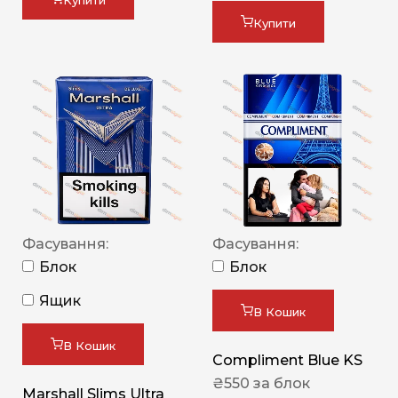
Купити
Купити
Фасування:
Фасування:
Блок
Блок
Ящик
В Кошик
В Кошик
Compliment Blue KS
₴
550
за блок
Marshall Slims Ultra