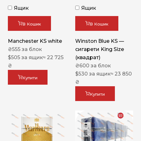
Ящик
Ящик
В Кошик
В Кошик
Manchester KS white
Winston Blue KS —
₴
555
за блок
сигарети King Size
$
505
за ящик
≈ 22 725
(квадрат)
₴
₴
600
за блок
$
530
за ящик
≈ 23 850
Купити
₴
Купити