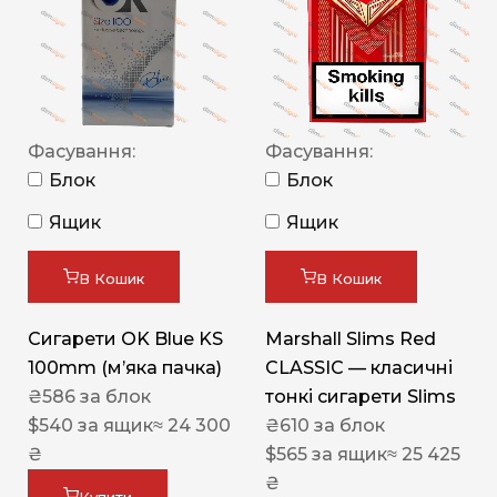
Фасування:
Фасування:
Блок
Блок
Ящик
Ящик
В Кошик
В Кошик
Сигарети OK Blue KS
Marshall Slims Red
100mm (м’яка пачка)
CLASSIC — класичні
₴
586
за блок
тонкі сигарети Slims
$
540
за ящик
≈ 24 300
₴
610
за блок
₴
$
565
за ящик
≈ 25 425
₴