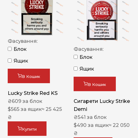
Фасування:
Блок
Фасування:
Блок
Ящик
Ящик
В Кошик
В Кошик
Lucky Strike Red KS
₴
609
за блок
Сигарети Lucky Strike
$
565
за ящик
≈ 25 425
Demi
₴
₴
541
за блок
$
490
за ящик
≈ 22 050
Купити
₴