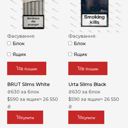
Фасування:
Фасування:
Блок
Блок
Ящик
Ящик
В Кошик
В Кошик
BRUT Slims White
Urta Slims Black
₴
630
за блок
₴
630
за блок
$
590
за ящик
≈ 26 550
$
590
за ящик
≈ 26 550
₴
₴
Купити
Купити