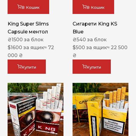
В Кошик
В Кошик
King Super Slims
Сигарети King KS
Capsule ментол
Blue
₴
1500
за блок
₴
540
за блок
$
1600
за ящик
≈ 72
$
500
за ящик
≈ 22 500
000 ₴
₴
Купити
Купити