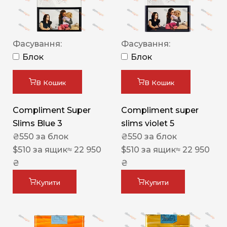
Фасування:
Фасування:
Блок
Блок
В Кошик
В Кошик
Compliment Super
Compliment super
Slims Blue 3
slims violet 5
₴
550
за блок
₴
550
за блок
$
510
за ящик
≈ 22 950
$
510
за ящик
≈ 22 950
₴
₴
Купити
Купити