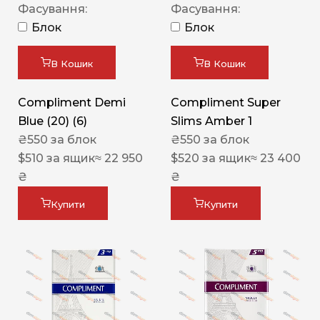
Фасування:
Фасування:
Блок
Блок
В Кошик
В Кошик
Compliment Demi
Compliment Super
Blue (20) (6)
Slims Amber 1
₴
550
за блок
₴
550
за блок
$
510
за ящик
≈ 22 950
$
520
за ящик
≈ 23 400
₴
₴
Купити
Купити