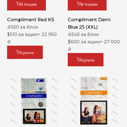
В Кошик
В Кошик
Compliment Red KS
Compliment Demi
₴
550
за блок
Blue 25 (XXL)
$
510
за ящик
≈ 22 950
₴
545
за блок
₴
$
600
за ящик
≈ 27 000
₴
Купити
Купити