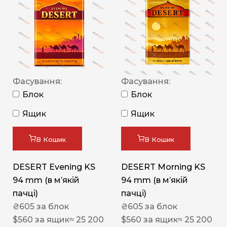
Фасування:
Фасування:
Блок
Блок
Ящик
Ящик
В Кошик
В Кошик
DESERT Evening KS
DESERT Morning KS
94 mm (в мʼякій
94 mm (в мʼякій
пачці)
пачці)
₴
605
за блок
₴
605
за блок
$
560
за ящик
≈ 25 200
$
560
за ящик
≈ 25 200