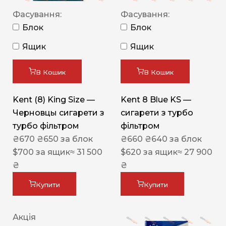
Фасування:
Фасування:
Блок
Блок
Ящик
Ящик
В Кошик
В Кошик
Kent (8) King Size —
Kent 8 Blue KS —
Черновцы сигарети з
сигарети з турбо
турбо фільтром
фільтром
₴
670
₴
650
за блок
₴
660
₴
640
за блок
$
700
за ящик
≈ 31 500
$
620
за ящик
≈ 27 900
₴
₴
Купити
Купити
Акція