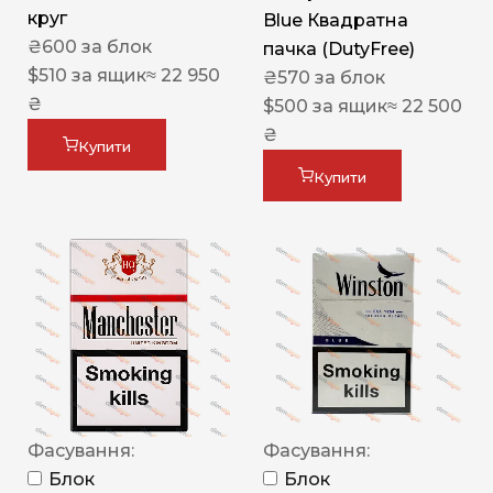
круг
Blue Квадратна
₴
600
за блок
пачка (DutyFree)
$
510
за ящик
≈ 22 950
₴
570
за блок
₴
$
500
за ящик
≈ 22 500
₴
Купити
Купити
Фасування:
Фасування:
Блок
Блок