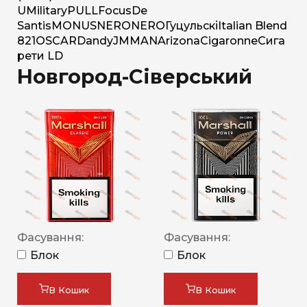
U
Military
PULL
Focus
De
Santis
MONUS
NERO
NERO
Гуцульскі
Italian Blend
821
OSCAR
Dandy
JM
MAN
Arizona
Cigaronne
Сига
рети LD
Новгород-Сіверський
Фасування:
Фасування:
Блок
Блок
В Кошик
В Кошик