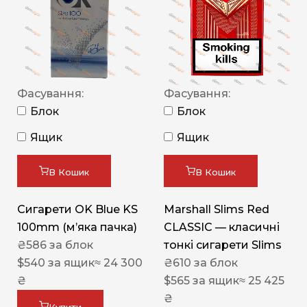
Фасування:
Фасування:
Блок
Блок
Ящик
Ящик
В Кошик
В Кошик
Сигарети OK Blue KS
Marshall Slims Red
100mm (м’яка пачка)
CLASSIC — класичні
₴
586
за блок
тонкі сигарети Slims
$
540
за ящик
≈ 24 300
₴
610
за блок
₴
$
565
за ящик
≈ 25 425
₴