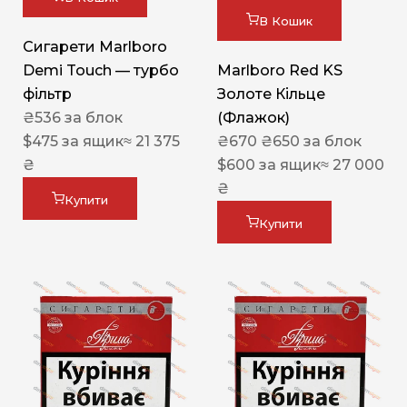
В Кошик
Сигарети Marlboro
Demi Touch — турбо
Marlboro Red KS
фільтр
Золоте Кільце
₴
536
за блок
(Флажок)
$
475
за ящик
≈ 21 375
₴
670
₴
650
за блок
₴
$
600
за ящик
≈ 27 000
₴
Купити
Купити