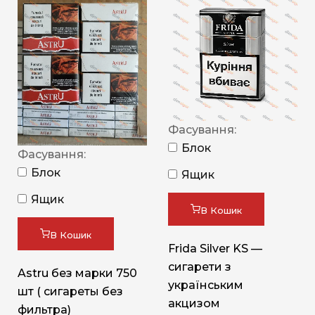
Фасування:
Блок
Фасування:
Блок
Ящик
Ящик
В Кошик
В Кошик
Frida Silver KS —
сигарети з
Astru без марки 750
українським
шт ( сигареты без
акцизом
фильтра)