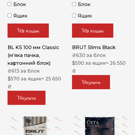
Блок
Блок
Ящик
Ящик
В Кошик
В Кошик
BL KS 100 мм Classic
BRUT Slims Black
(м’яка пачка,
₴
630
за блок
картонний блок)
$
590
за ящик
≈ 26 550
₴
613
за блок
₴
$
570
за ящик
≈ 25 650
Купити
₴
Купити