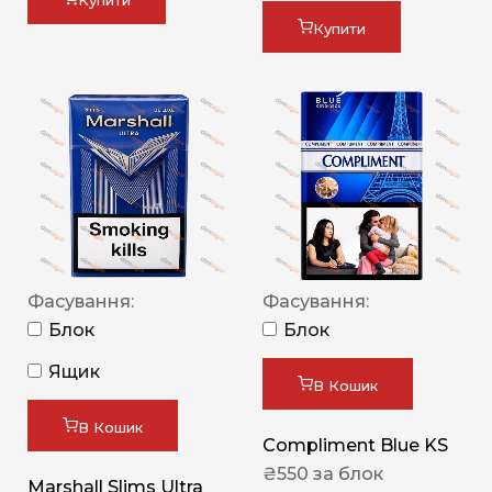
Купити
Купити
Фасування:
Фасування:
Блок
Блок
Ящик
В Кошик
В Кошик
Compliment Blue KS
₴
550
за блок
Marshall Slims Ultra