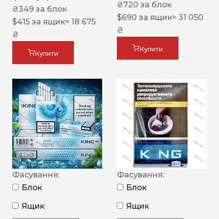
₴
720
за блок
₴
349
за блок
$
690
за ящик
≈ 31 050
$
415
за ящик
≈ 18 675
₴
₴
Купити
Купити
Фасування:
Фасування:
Блок
Блок
Ящик
Ящик