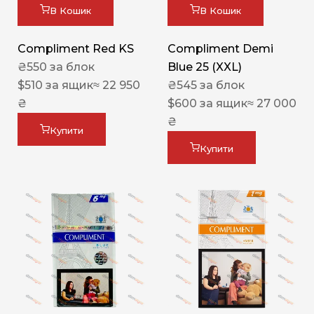
В Кошик
В Кошик
Compliment Red KS
Compliment Demi
₴
550
за блок
Blue 25 (XXL)
$
510
за ящик
≈ 22 950
₴
545
за блок
₴
$
600
за ящик
≈ 27 000
₴
Купити
Купити