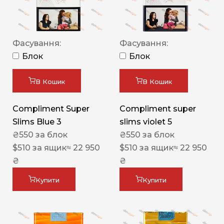
Фасування:
Фасування:
Блок
Блок
В Кошик
В Кошик
Compliment Super
Compliment super
Slims Blue 3
slims violet 5
₴
550
за блок
₴
550
за блок
$
510
за ящик
≈ 22 950
$
510
за ящик
≈ 22 950
₴
₴
Купити
Купити