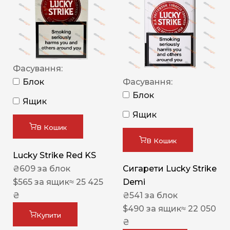
Фасування:
Блок
Фасування:
Блок
Ящик
Ящик
В Кошик
В Кошик
Lucky Strike Red KS
₴
609
за блок
Сигарети Lucky Strike
$
565
за ящик
≈ 25 425
Demi
₴
₴
541
за блок
$
490
за ящик
≈ 22 050
Купити
₴