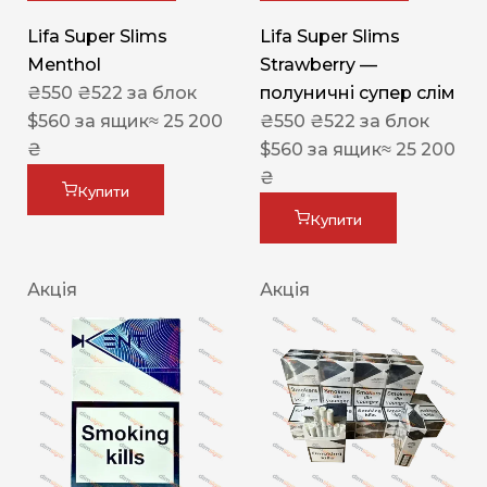
Lifa Super Slims
Lifa Super Slims
Menthol
Strawberry —
₴
550
₴
522
за блок
полуничні супер слім
$
560
за ящик
≈ 25 200
₴
550
₴
522
за блок
₴
$
560
за ящик
≈ 25 200
₴
Купити
Купити
Акція
Акція