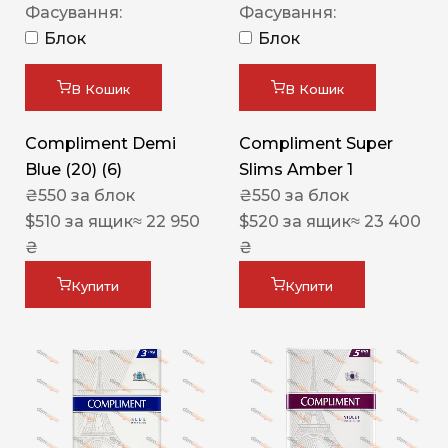
Фасування:
Фасування:
Блок
Блок
В Кошик
В Кошик
Compliment Demi
Compliment Super
Blue (20) (6)
Slims Amber 1
₴
550
за блок
₴
550
за блок
$
510
за ящик
≈ 22 950
$
520
за ящик
≈ 23 400
₴
₴
Купити
Купити