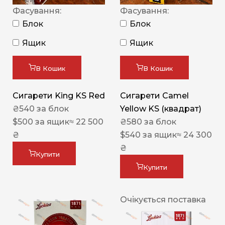
Фасування:
Фасування:
Блок
Блок
Ящик
Ящик
В Кошик
В Кошик
Сигарети King KS Red
Сигарети Camel
₴
540
за блок
Yellow KS (квадрат)
$
500
за ящик
≈ 22 500
₴
580
за блок
₴
$
540
за ящик
≈ 24 300
₴
Купити
Купити
Очікується поставка