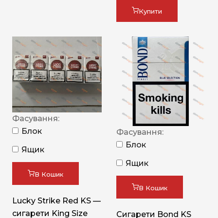
Купити
Фасування:
Блок
Фасування:
Блок
Ящик
Ящик
В Кошик
В Кошик
Lucky Strike Red KS —
сигарети King Size
Сигарети Bond KS