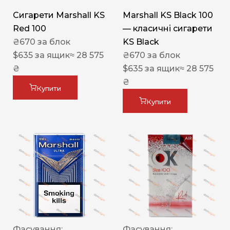
Сигарети Marshall KS
Marshall KS Black 100
Red 100
— класичні сигарети
₴
670
за блок
KS Black
$
635
за ящик
≈ 28 575
₴
670
за блок
₴
$
635
за ящик
≈ 28 575
₴
Купити
Купити
Фасування:
Фасування: