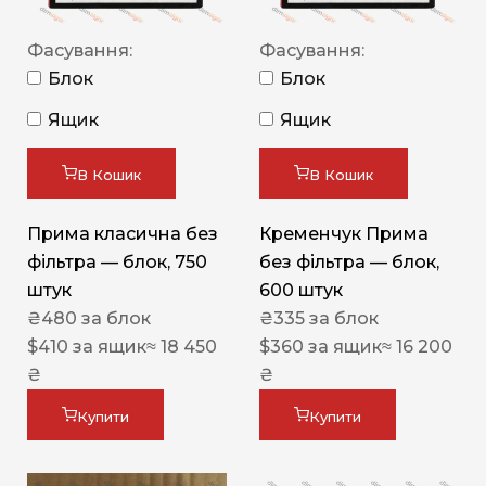
Фасування:
Фасування:
Блок
Блок
Ящик
Ящик
В Кошик
В Кошик
Прима класична без
Кременчук Прима
фільтра — блок, 750
без фільтра — блок,
штук
600 штук
₴
480
за блок
₴
335
за блок
$
410
за ящик
≈ 18 450
$
360
за ящик
≈ 16 200
₴
₴
Купити
Купити