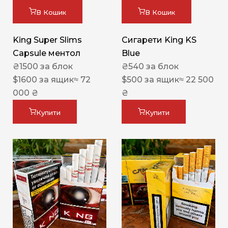
В Кошик
В Кошик
King Super Slims
Сигарети King KS
Capsule ментол
Blue
₴
1500
за блок
₴
540
за блок
$
1600
за ящик
≈ 72
$
500
за ящик
≈ 22 500
000 ₴
₴
Купити
Купити