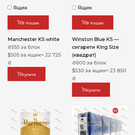
Ящик
Ящик
В Кошик
В Кошик
Manchester KS white
Winston Blue KS —
₴
555
за блок
сигарети King Size
$
505
за ящик
≈ 22 725
(квадрат)
₴
₴
600
за блок
$
530
за ящик
≈ 23 850
Купити
₴
Купити