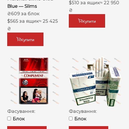
$
510
за ящик
≈ 22 950
Blue — Slims
₴
₴
609
за блок
$
565
за ящик
≈ 25 425
Купити
₴
Купити
Фасування:
Фасування:
Блок
Блок