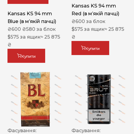
Kansas KS 94 mm
Kansas KS 94 mm
Red (в мʼякій пачці)
Blue (в мʼякій пачці)
₴
600
за блок
₴
600
₴
580
за блок
$
575
за ящик
≈ 25 875
$
575
за ящик
≈ 25 875
₴
₴
Купити
Купити
Фасування:
Фасування: