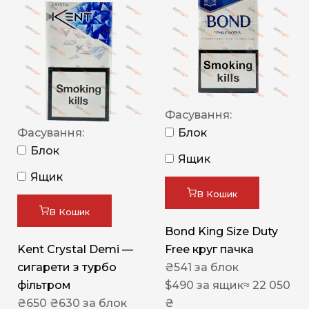
Фасування:
Фасування:
Блок
Блок
Ящик
Ящик
В Кошик
В Кошик
Bond King Size Duty
Kent Crystal Demi —
Free круг пачка
сигарети з турбо
₴
541
за блок
фільтром
$
490
за ящик
≈ 22 050
₴
650
₴
630
за блок
₴