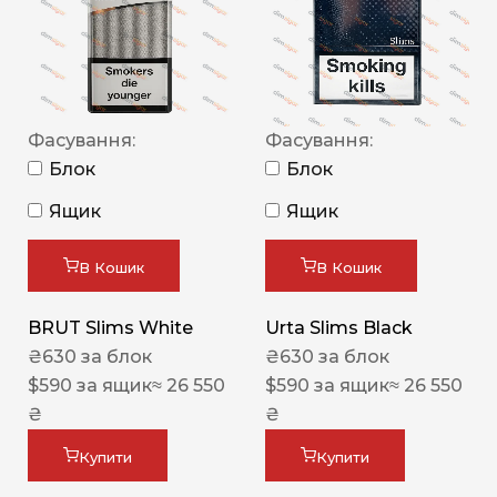
Фасування:
Фасування:
Блок
Блок
Ящик
Ящик
В Кошик
В Кошик
BRUT Slims White
Urta Slims Black
₴
630
за блок
₴
630
за блок
$
590
за ящик
≈ 26 550
$
590
за ящик
≈ 26 550
₴
₴
Купити
Купити