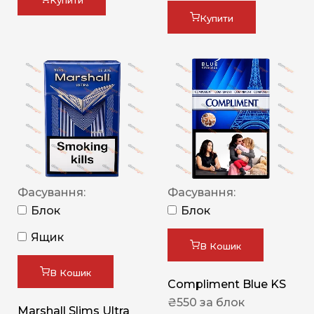
Купити
Купити
Фасування:
Фасування:
Блок
Блок
Ящик
В Кошик
В Кошик
Compliment Blue KS
₴
550
за блок
Marshall Slims Ultra