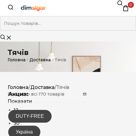
0
Тячів
Головна
Доставка
Тячів
/
/
Головна
/
Доставка
/
Тячів
Акциз:
Показано всі 170 товарів
Показати
12
DUTY-FREE
15
30
Україна