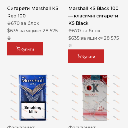
Сигарети Marshall KS
Marshall KS Black 100
Red 100
— класичні сигарети
₴
670
за блок
KS Black
$
635
за ящик
≈ 28 575
₴
670
за блок
₴
$
635
за ящик
≈ 28 575
₴
Купити
Купити
Фасування:
Фасування: