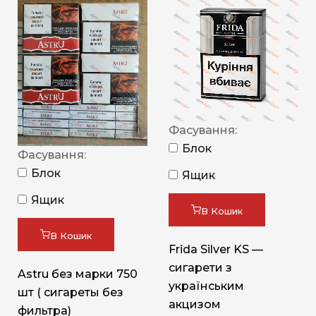
Фасування:
Блок
Фасування:
Блок
Ящик
Ящик
В Кошик
В Кошик
Frida Silver KS —
сигарети з
Astru без марки 750
українським
шт ( сигареты без
акцизом
фильтра)