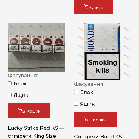
Купити
Фасування:
Блок
Фасування:
Блок
Ящик
Ящик
В Кошик
В Кошик
Lucky Strike Red KS —
сигарети King Size
Сигарети Bond KS