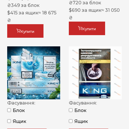
₴
720
за блок
₴
349
за блок
$
690
за ящик
≈ 31 050
$
415
за ящик
≈ 18 675
₴
₴
Купити
Купити
Фасування:
Фасування:
Блок
Блок
Ящик
Ящик