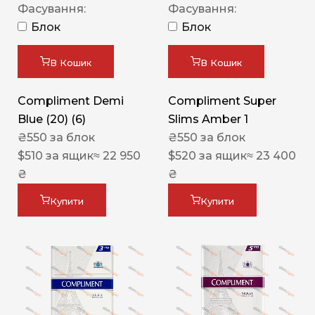
Фасування:
Фасування:
Блок
Блок
В Кошик
В Кошик
Compliment Demi
Compliment Super
Blue (20) (6)
Slims Amber 1
₴
550
за блок
₴
550
за блок
$
510
за ящик
≈ 22 950
$
520
за ящик
≈ 23 400
₴
₴
Купити
Купити