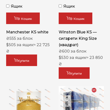
Ящик
Ящик
В Кошик
В Кошик
Manchester KS white
Winston Blue KS —
₴
555
за блок
сигарети King Size
$
505
за ящик
≈ 22 725
(квадрат)
₴
₴
600
за блок
$
530
за ящик
≈ 23 850
Купити
₴
Купити