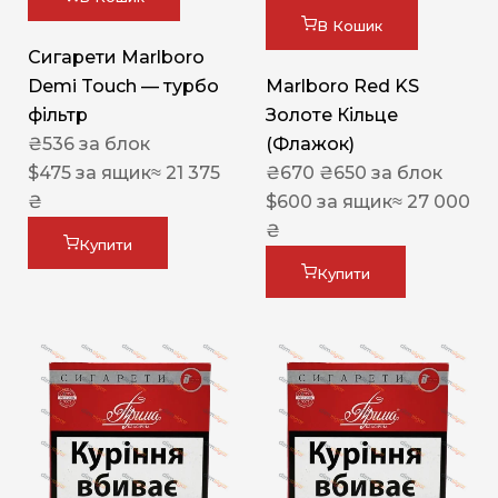
В Кошик
Сигарети Marlboro
Demi Touch — турбо
Marlboro Red KS
фільтр
Золоте Кільце
₴
536
за блок
(Флажок)
$
475
за ящик
≈ 21 375
₴
670
₴
650
за блок
₴
$
600
за ящик
≈ 27 000
₴
Купити
Купити