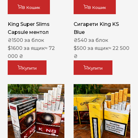
В Кошик
В Кошик
King Super Slims
Сигарети King KS
Capsule ментол
Blue
₴
1500
за блок
₴
540
за блок
$
1600
за ящик
≈ 72
$
500
за ящик
≈ 22 500
000 ₴
₴
Купити
Купити