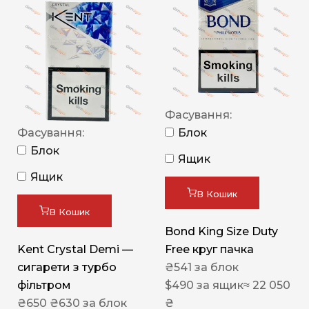
Фасування:
Фасування:
Блок
Блок
Ящик
Ящик
В Кошик
В Кошик
Bond King Size Duty
Kent Crystal Demi —
Free круг пачка
сигарети з турбо
₴
541
за блок
фільтром
$
490
за ящик
≈ 22 050
₴
650
₴
630
за блок
₴