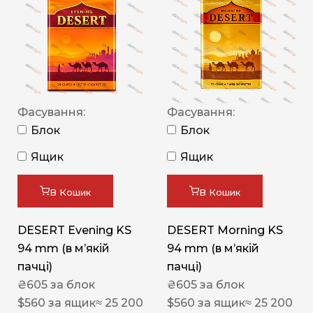
Фасування:
Фасування:
Блок
Блок
Ящик
Ящик
В Кошик
В Кошик
DESERT Evening KS
DESERT Morning KS
94 mm (в мʼякій
94 mm (в мʼякій
пачці)
пачці)
₴
605
за блок
₴
605
за блок
$
560
за ящик
≈ 25 200
$
560
за ящик
≈ 25 200