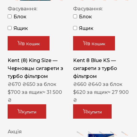
Фасування:
Фасування:
Блок
Блок
Ящик
Ящик
В Кошик
В Кошик
Kent (8) King Size —
Kent 8 Blue KS —
Черновцы сигарети з
сигарети з турбо
турбо фільтром
фільтром
₴
670
₴
650
за блок
₴
660
₴
640
за блок
$
700
за ящик
≈ 31 500
$
620
за ящик
≈ 27 900
₴
₴
Купити
Купити
Акція