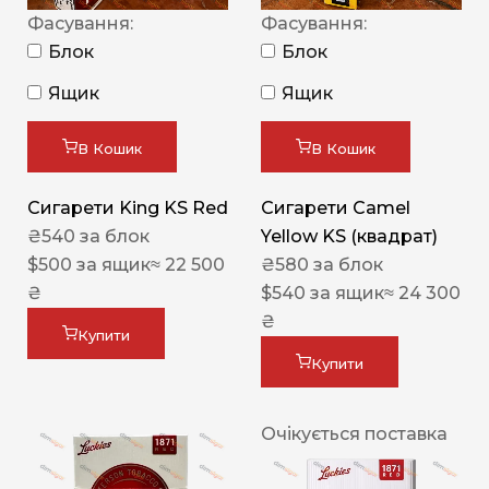
Фасування:
Фасування:
Блок
Блок
Ящик
Ящик
В Кошик
В Кошик
Сигарети King KS Red
Сигарети Camel
₴
540
за блок
Yellow KS (квадрат)
$
500
за ящик
≈ 22 500
₴
580
за блок
₴
$
540
за ящик
≈ 24 300
₴
Купити
Купити
Очікується поставка