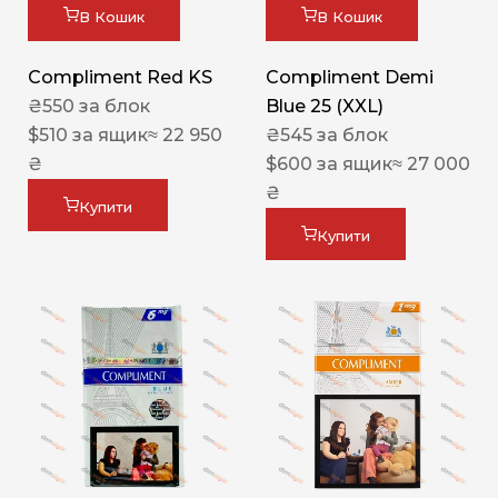
В Кошик
В Кошик
Compliment Red KS
Compliment Demi
₴
550
за блок
Blue 25 (XXL)
$
510
за ящик
≈ 22 950
₴
545
за блок
₴
$
600
за ящик
≈ 27 000
₴
Купити
Купити