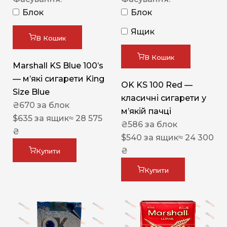
Блок
Блок
Ящик
В Кошик
В Кошик
Marshall KS Blue 100’s
— м’які сигарети King
OK KS 100 Red —
Size Blue
класичні сигарети у
₴
670
за блок
м’якій пачці
$
635
за ящик
≈ 28 575
₴
586
за блок
₴
$
540
за ящик
≈ 24 300
₴
Купити
Купити