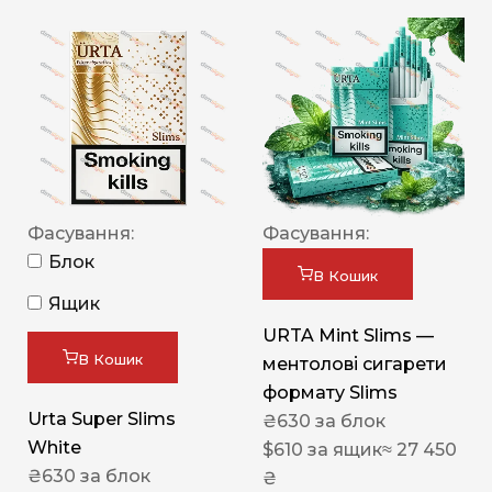
Фасування:
Фасування:
Блок
В Кошик
Ящик
URTA Mint Slims —
В Кошик
ментолові сигарети
формату Slims
Urta Super Slims
₴
630
за блок
White
$
610
за ящик
≈ 27 450
₴
630
за блок
₴