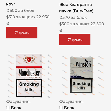
круг
Blue Квадратна
₴
600
за блок
пачка (DutyFree)
$
510
за ящик
≈ 22 950
₴
570
за блок
₴
$
500
за ящик
≈ 22 500
₴
Купити
Купити
Фасування:
Фасування:
Блок
Блок