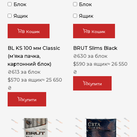
Блок
Блок
Ящик
Ящик
В Кошик
В Кошик
BL KS 100 мм Classic
BRUT Slims Black
(м’яка пачка,
₴
630
за блок
картонний блок)
$
590
за ящик
≈ 26 550
₴
613
за блок
₴
$
570
за ящик
≈ 25 650
Купити
₴
Купити