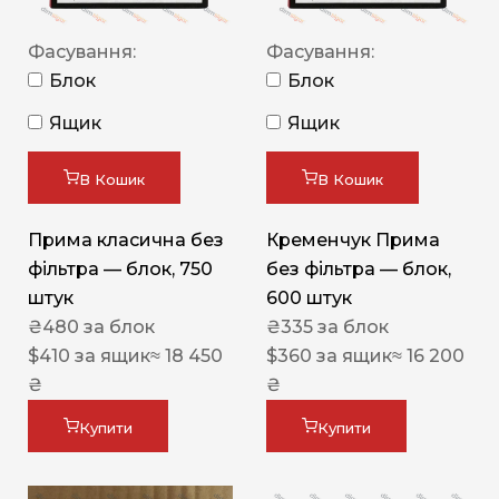
Фасування:
Фасування:
Блок
Блок
Ящик
Ящик
В Кошик
В Кошик
Прима класична без
Кременчук Прима
фільтра — блок, 750
без фільтра — блок,
штук
600 штук
₴
480
за блок
₴
335
за блок
$
410
за ящик
≈ 18 450
$
360
за ящик
≈ 16 200
₴
₴
Купити
Купити