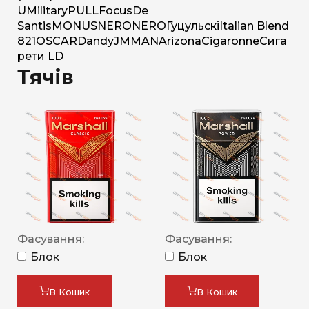
U
Military
PULL
Focus
De
Santis
MONUS
NERO
NERO
Гуцульскі
Italian Blend
821
OSCAR
Dandy
JM
MAN
Arizona
Cigaronne
Сига
рети LD
Тячів
Фасування:
Фасування:
Блок
Блок
В Кошик
В Кошик