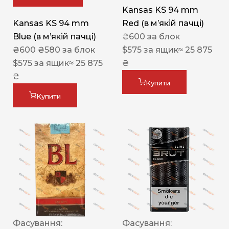
Kansas KS 94 mm
Kansas KS 94 mm
Red (в мʼякій пачці)
Blue (в мʼякій пачці)
₴
600
за блок
₴
600
₴
580
за блок
$
575
за ящик
≈ 25 875
$
575
за ящик
≈ 25 875
₴
₴
Купити
Купити
Фасування:
Фасування: