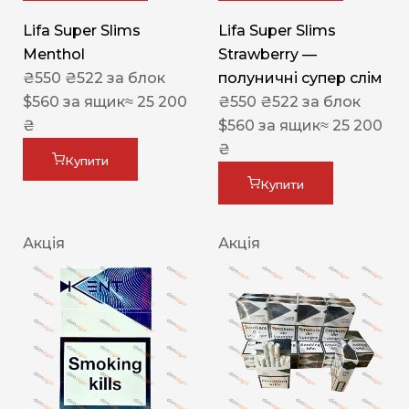
Lifa Super Slims
Lifa Super Slims
Menthol
Strawberry —
₴
550
₴
522
за блок
полуничні супер слім
$
560
за ящик
≈ 25 200
₴
550
₴
522
за блок
₴
$
560
за ящик
≈ 25 200
₴
Купити
Купити
Акція
Акція