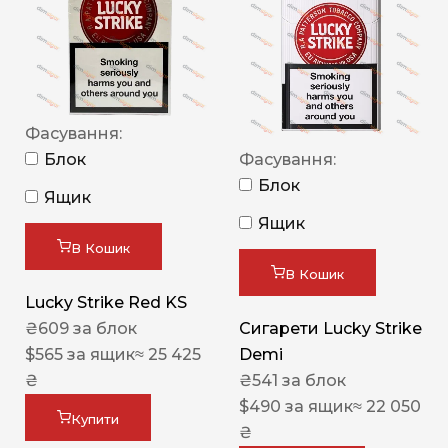
Фасування:
Блок
Фасування:
Блок
Ящик
Ящик
В Кошик
В Кошик
Lucky Strike Red KS
₴
609
за блок
Сигарети Lucky Strike
$
565
за ящик
≈ 25 425
Demi
₴
₴
541
за блок
$
490
за ящик
≈ 22 050
Купити
₴