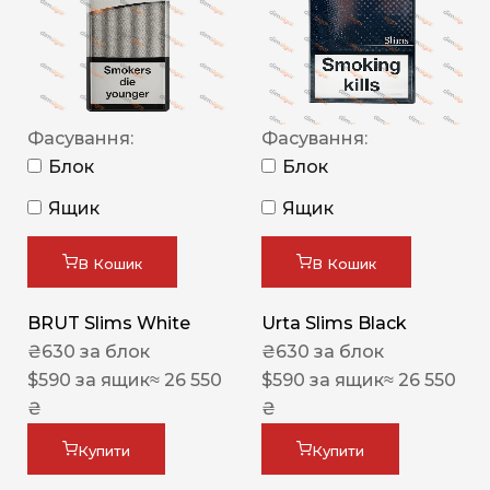
Фасування:
Фасування:
Блок
Блок
Ящик
Ящик
В Кошик
В Кошик
BRUT Slims White
Urta Slims Black
₴
630
за блок
₴
630
за блок
$
590
за ящик
≈ 26 550
$
590
за ящик
≈ 26 550
₴
₴
Купити
Купити