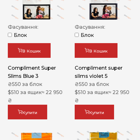
Фасування:
Фасування:
Блок
Блок
В Кошик
В Кошик
Compliment Super
Compliment super
Slims Blue 3
slims violet 5
₴
550
за блок
₴
550
за блок
$
510
за ящик
≈ 22 950
$
510
за ящик
≈ 22 950
₴
₴
Купити
Купити