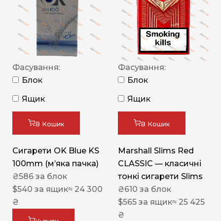
Фасування:
Фасування:
Блок
Блок
Ящик
Ящик
В Кошик
В Кошик
Сигарети OK Blue KS
Marshall Slims Red
100mm (м’яка пачка)
CLASSIC — класичні
₴
586
за блок
тонкі сигарети Slims
$
540
за ящик
≈ 24 300
₴
610
за блок
₴
$
565
за ящик
≈ 25 425
₴