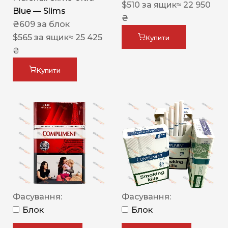
$
510
за ящик
≈ 22 950
Blue — Slims
₴
₴
609
за блок
$
565
за ящик
≈ 25 425
Купити
₴
Купити
Фасування:
Фасування:
Блок
Блок