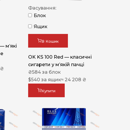
Фасування:
Блок
Ящик
В Кошик
 — м’які
ue
OK KS 100 Red — класичні
сигарети у м’якій пачці
 ₴
₴
584
за блок
$
540
за ящик
≈ 24 208 ₴
Купити