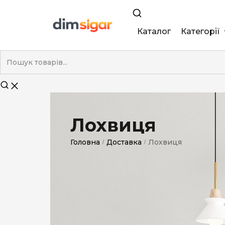
Каталог
Категорії
King Size
Demi
Super Slim
Лохвиця
Nano
Головна
Доставка
Лохвиця
/
/
Без фільтра
Duty-Free
Електронні
Смакові (кап