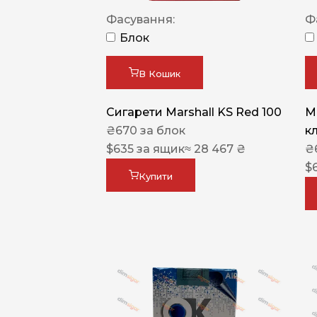
Фасування:
Ф
Блок
В Кошик
Сигарети Marshall KS Red 100
M
₴
670
за блок
к
$
635
за ящик
≈ 28 467 ₴
₴
$
Купити