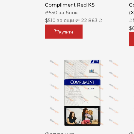
Compliment Red KS
C
₴
550
за блок
(
$
510
за ящик
≈ 22 863 ₴
₴
$
Купити