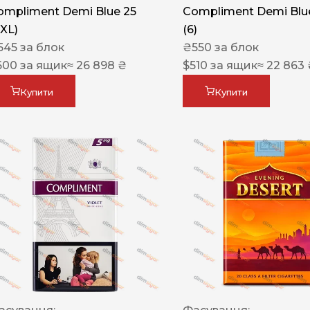
ompliment Demi Blue 25
Compliment Demi Blue
XXL)
(6)
545
за блок
₴
550
за блок
600
за ящик
≈ 26 898 ₴
$
510
за ящик
≈ 22 863
Купити
Купити