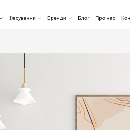
Фасування
Бренди
Блог
Про нас
Кон
Ящик
Elf Bar
Блок
Compliment
Львів
Marshall
Marlboro
OK
ÜRTA
сула)
Lifa
BRUT