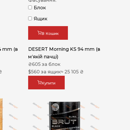
Фасування:
Блок
Ящик
В Кошик
4 mm (в
DESERT Morning KS 94 mm (в
мʼякій пачці)
₴
605
за блок
₴
$
560
за ящик
≈ 25 105 ₴
Купити