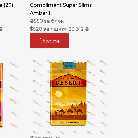
 (20)
Compliment Super Slims
Amber 1
₴
550
за блок
 ₴
$
520
за ящик
≈ 23 312 ₴
Купити