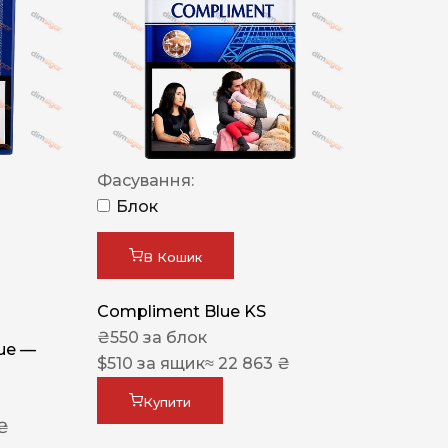
Фасування:
Блок
В Кошик
Compliment Blue KS
₴
550
за блок
lue —
$
510
за ящик
≈ 22 863 ₴
Купити
 ₴