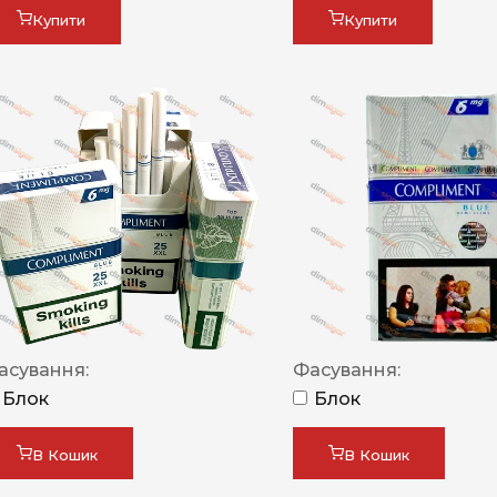
Купити
Купити
асування:
Фасування:
Блок
Блок
В Кошик
В Кошик