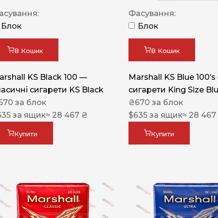
Акциз UA
асування:
Фасування:
Капсула (смак)
Блок
Блок
Manchester
В Кошик
В Кошик
Nistru
arshall KS Black 100 —
Marshall KS Blue 100’s
Leana
ласичні сигарети KS Black
сигарети King Size Bl
Montecristo
670
за блок
₴
670
за блок
635
за ящик
≈ 28 467 ₴
$
635
за ящик
≈ 28 467
ASTRU
Military
Купити
Купити
PULL
Focus
De Santis
MONUS