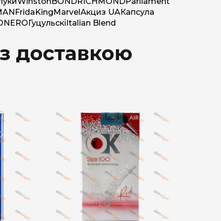
луки
Winston
BOND
RICHMOND
Parliament
MAN
Frida
King
Marvel
Акциз UA
Капсула
O
NERO
Гуцульскі
Italian Blend
 з доставкою