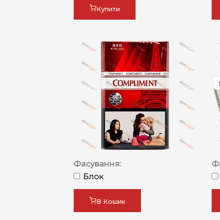
Купити
Фасування:
Ф
Блок
В Кошик