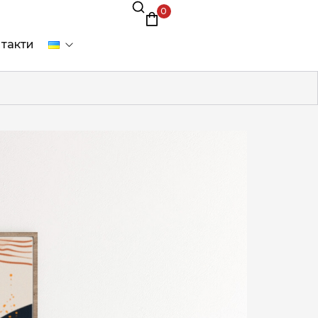
0
такти