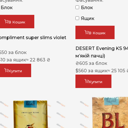
асування:
Фасування:
Блок
Блок
Ящик
В Кошик
В Кошик
ompliment super slims violet
DESERT Evening KS 9
550
за блок
мʼякій пачці)
510
за ящик
≈ 22 863 ₴
₴
605
за блок
$
560
за ящик
≈ 25 105 
Купити
Купити