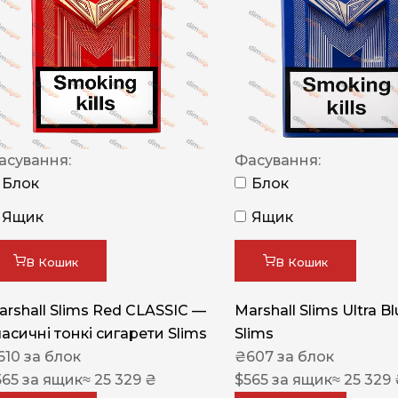
NERO
NERO
Гуцульскі
Italian Blend 821
OSCAR
асування:
Фасування:
Блок
Блок
Dandy
Ящик
Ящик
JM
MAN
В Кошик
В Кошик
Arizona
arshall Slims Red CLASSIC —
Marshall Slims Ultra B
Cigaronne
ласичні тонкі сигарети Slims
Slims
Сигарети LD
610
за блок
₴
607
за блок
565
за ящик
≈ 25 329 ₴
$
565
за ящик
≈ 25 329