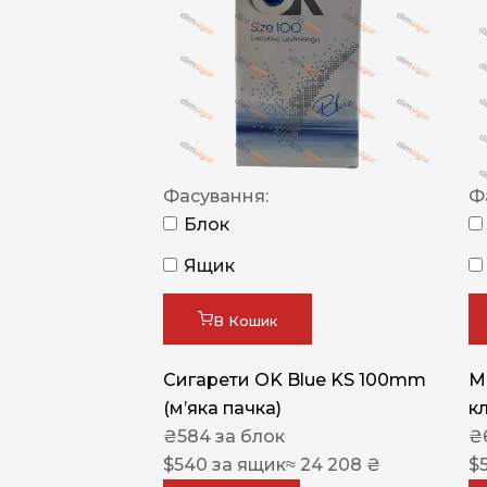
Фасування:
Ф
Блок
Ящик
В Кошик
Сигарети OK Blue KS 100mm
M
(м’яка пачка)
к
₴
584
за блок
₴
$
540
за ящик
≈ 24 208 ₴
$