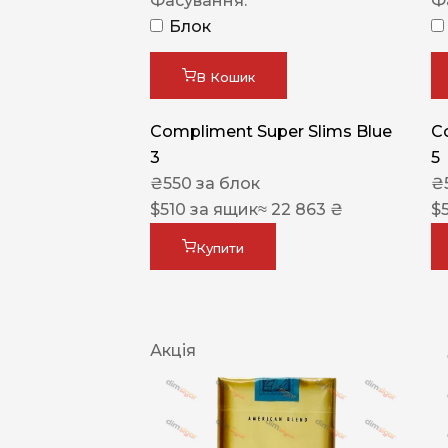
Фасування:
Ф
Блок
В Кошик
Compliment Super Slims Blue
C
3
5
₴
550
за блок
₴
$
510
за ящик
≈ 22 863 ₴
$
Купити
Акція