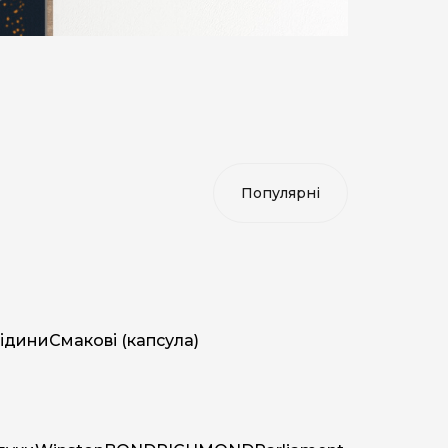
ідини
Смакові (капсула)