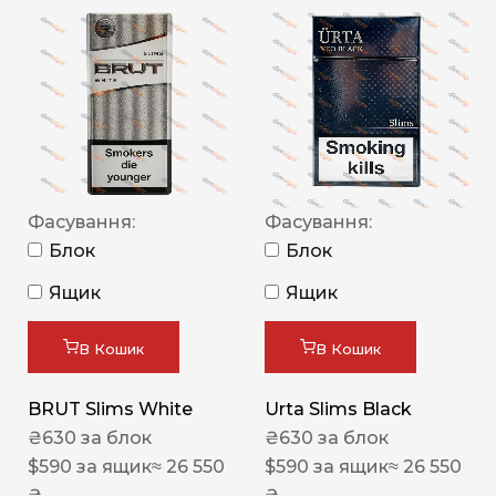
Фасування:
Фасування:
Блок
Блок
Ящик
Ящик
В Кошик
В Кошик
BRUT Slims White
Urta Slims Black
₴
630
за блок
₴
630
за блок
$
590
за ящик
≈ 26 550
$
590
за ящик
≈ 26 550
₴
₴