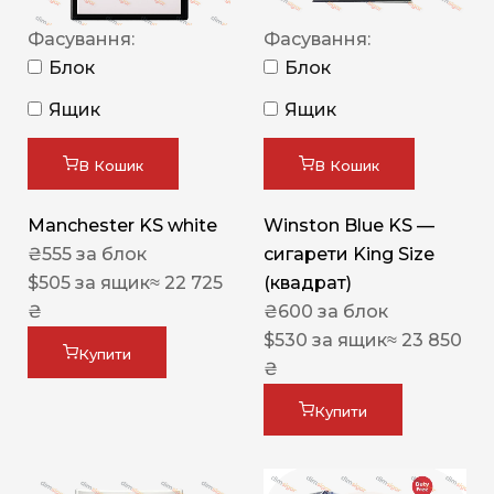
Фасування:
Фасування:
Блок
Блок
Ящик
Ящик
В Кошик
В Кошик
Manchester KS white
Winston Blue KS —
₴
555
за блок
сигарети King Size
$
505
за ящик
≈ 22 725
(квадрат)
₴
₴
600
за блок
$
530
за ящик
≈ 23 850
Купити
₴
Купити