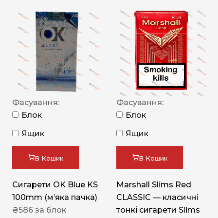
Фасування:
Фасування:
Блок
Блок
Ящик
Ящик
В Кошик
В Кошик
Сигарети OK Blue KS
Marshall Slims Red
100mm (м’яка пачка)
CLASSIC — класичні
₴
586
за блок
тонкі сигарети Slims