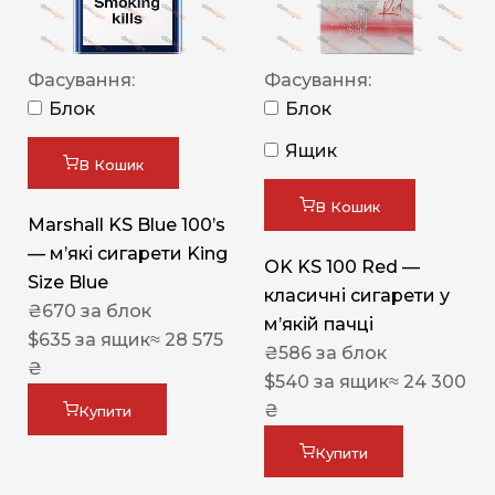
Фасування:
Фасування:
Блок
Блок
Ящик
В Кошик
В Кошик
Marshall KS Blue 100’s
— м’які сигарети King
OK KS 100 Red —
Size Blue
класичні сигарети у
₴
670
за блок
м’якій пачці
$
635
за ящик
≈ 28 575
₴
586
за блок
₴
$
540
за ящик
≈ 24 300
₴
Купити
Купити