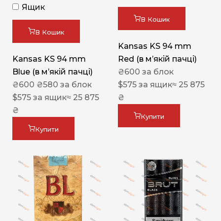
Ящик
В Кошик
В Кошик
Kansas KS 94 mm
Kansas KS 94 mm
Red (в мʼякій пачці)
Blue (в мʼякій пачці)
₴
600
за блок
₴
600
₴
580
за блок
$
575
за ящик
≈ 25 875
$
575
за ящик
≈ 25 875
₴
₴
Купити
Купити