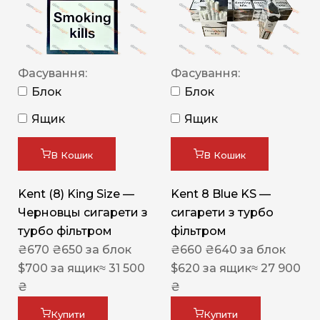
Фасування:
Фасування:
Блок
Блок
Ящик
Ящик
В Кошик
В Кошик
Kent (8) King Size —
Kent 8 Blue KS —
Черновцы сигарети з
сигарети з турбо
турбо фільтром
фільтром
₴
670
₴
650
за блок
₴
660
₴
640
за блок
$
700
за ящик
≈ 31 500
$
620
за ящик
≈ 27 900
₴
₴
Купити
Купити