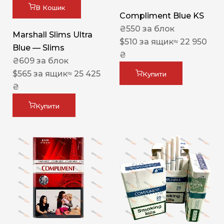
В Кошик
Compliment Blue KS
₴
550
за блок
Marshall Slims Ultra
$
510
за ящик
≈ 22 950
Blue — Slims
₴
₴
609
за блок
$
565
за ящик
≈ 25 425
Купити
₴
Купити