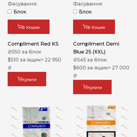
Фасування:
Фасування:
Блок
Блок
В Кошик
В Кошик
Compliment Red KS
Compliment Demi
₴
550
за блок
Blue 25 (XXL)
$
510
за ящик
≈ 22 950
₴
545
за блок
₴
$
600
за ящик
≈ 27 000
₴
Купити
Купити