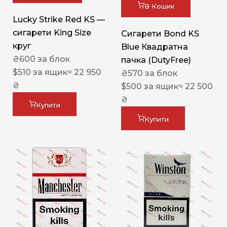
В Кошик
Lucky Strike Red KS —
сигарети King Size
Сигарети Bond KS
круг
Blue Квадратна
₴
600
за блок
пачка (DutyFree)
$
510
за ящик
≈ 22 950
₴
570
за блок
₴
$
500
за ящик
≈ 22 500
₴
Купити
Купити