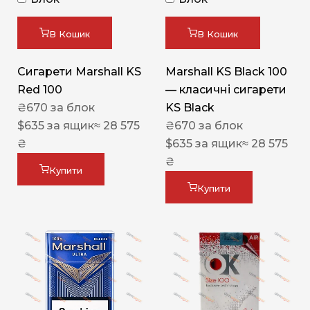
В Кошик
В Кошик
Сигарети Marshall KS
Marshall KS Black 100
Red 100
— класичні сигарети
₴
670
за блок
KS Black
$
635
за ящик
≈ 28 575
₴
670
за блок
₴
$
635
за ящик
≈ 28 575
₴
Купити
Купити