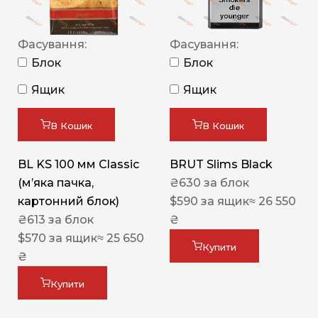
Фасування:
Фасування:
Блок
Блок
Ящик
Ящик
В Кошик
В Кошик
BL KS 100 мм Classic
BRUT Slims Black
(м’яка пачка,
₴
630
за блок
картонний блок)
$
590
за ящик
≈ 26 550
₴
613
за блок
₴
$
570
за ящик
≈ 25 650
Купити
₴
Купити