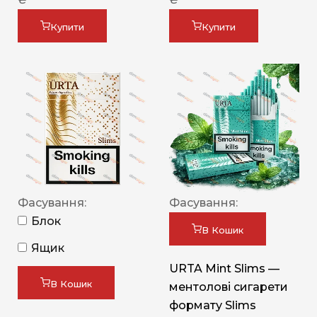
Купити
Купити
Фасування:
Фасування:
Блок
В Кошик
Ящик
URTA Mint Slims —
В Кошик
ментолові сигарети
формату Slims