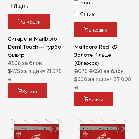
Блок
Ящик
Ящик
В Кошик
В Кошик
Сигарети Marlboro
Demi Touch — турбо
Marlboro Red KS
фільтр
Золоте Кільце
₴
536
за блок
(Флажок)
$
475
за ящик
≈ 21 375
₴
670
₴
650
за блок
₴
$
600
за ящик
≈ 27 000
₴
Купити
Купити