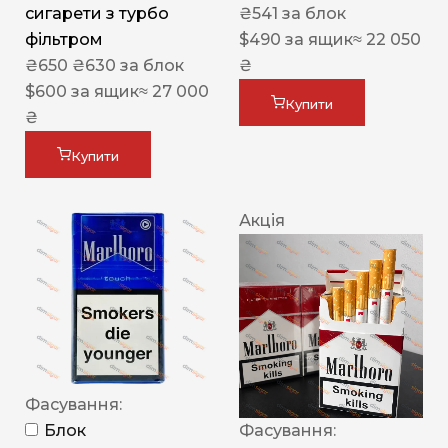
сигарети з турбо
₴
541
за блок
фільтром
$
490
за ящик
≈ 22 050
₴
650
₴
630
за блок
₴
$
600
за ящик
≈ 27 000
Купити
₴
Купити
Акція
Фасування:
Блок
Фасування: