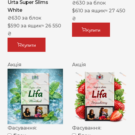
Urta Super Slims
₴
630
за блок
White
$
610
за ящик
≈ 27 450
₴
630
за блок
₴
$
590
за ящик
≈ 26 550
Купити
₴
Купити
Акція
Акція
Фасування:
Фасування: