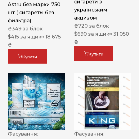
сигарети з
Astru без марки 750
українським
шт ( сигареты без
акцизом
фильтра)
₴
720
за блок
₴
349
за блок
$
690
за ящик
≈ 31 050
$
415
за ящик
≈ 18 675
₴
₴
Купити
Купити
Фасування:
Фасування: