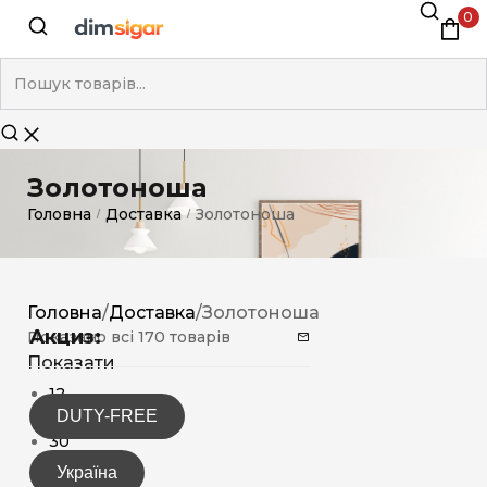
0
Золотоноша
Головна
Доставка
Золотоноша
/
/
Головна
/
Доставка
/
Золотоноша
Акциз:
Показано всі 170 товарів
Показати
12
DUTY-FREE
15
30
Україна