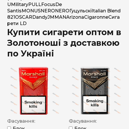
U
Military
PULL
Focus
De
Santis
MONUS
NERO
NERO
Гуцульскі
Italian Blend
821
OSCAR
Dandy
JM
MAN
Arizona
Cigaronne
Сига
рети LD
Купити сигарети оптом в
Золотоноші з доставкою
по Україні
Фасування:
Фасування:
Блок
Блок