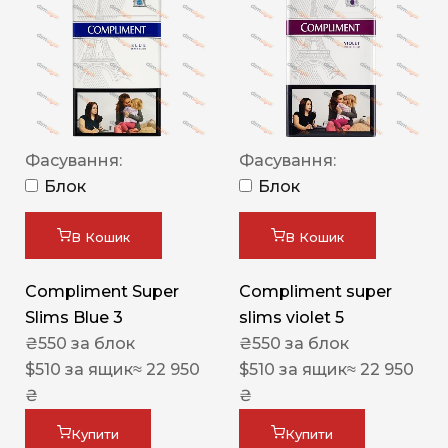
Фасування:
Фасування:
Блок
Блок
В Кошик
В Кошик
Compliment Super
Compliment super
Slims Blue 3
slims violet 5
₴
550
за блок
₴
550
за блок
$
510
за ящик
≈ 22 950
$
510
за ящик
≈ 22 950
₴
₴
Купити
Купити