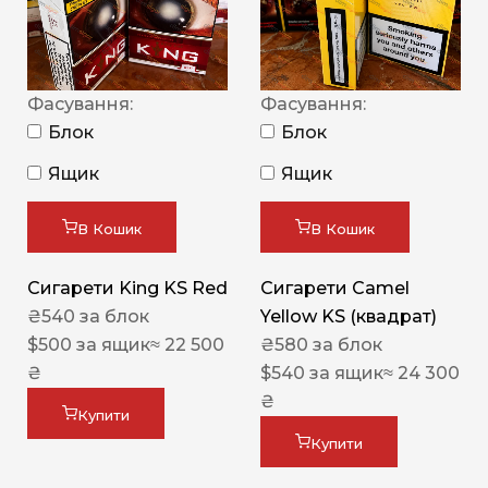
Фасування:
Фасування:
Блок
Блок
Ящик
Ящик
В Кошик
В Кошик
Сигарети King KS Red
Сигарети Camel
₴
540
за блок
Yellow KS (квадрат)
$
500
за ящик
≈ 22 500
₴
580
за блок
₴
$
540
за ящик
≈ 24 300
₴
Купити
Купити