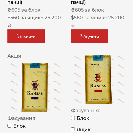
пачці)
пачці)
₴
605
за блок
₴
605
за блок
$
560
за ящик
≈ 25 200
$
560
за ящик
≈ 25 200
₴
₴
Купити
Купити
Акція
Фасування:
Фасування:
Блок
Блок
Ящик