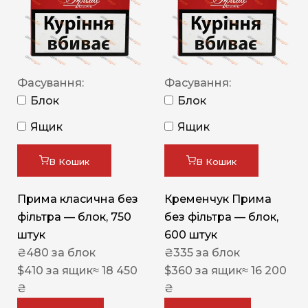
Фасування:
Фасування:
Блок
Блок
Ящик
Ящик
В Кошик
В Кошик
Прима класична без
Кременчук Прима
фільтра — блок, 750
без фільтра — блок,
штук
600 штук
₴
480
за блок
₴
335
за блок
$
410
за ящик
≈ 18 450
$
360
за ящик
≈ 16 200
₴
₴