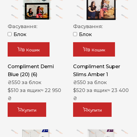
Фасування:
Фасування:
Блок
Блок
В Кошик
В Кошик
Compliment Demi
Compliment Super
Blue (20) (6)
Slims Amber 1
₴
550
за блок
₴
550
за блок
$
510
за ящик
≈ 22 950
$
520
за ящик
≈ 23 400
₴
₴
Купити
Купити