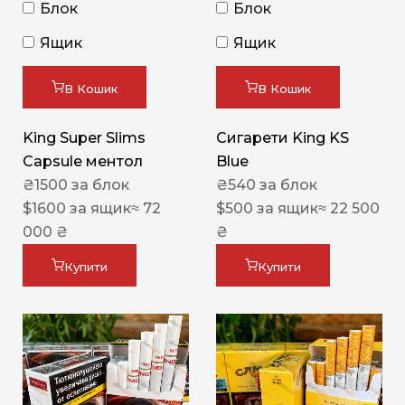
Блок
Блок
Ящик
Ящик
В Кошик
В Кошик
King Super Slims
Сигарети King KS
Capsule ментол
Blue
₴
1500
за блок
₴
540
за блок
$
1600
за ящик
≈ 72
$
500
за ящик
≈ 22 500
000 ₴
₴
Купити
Купити