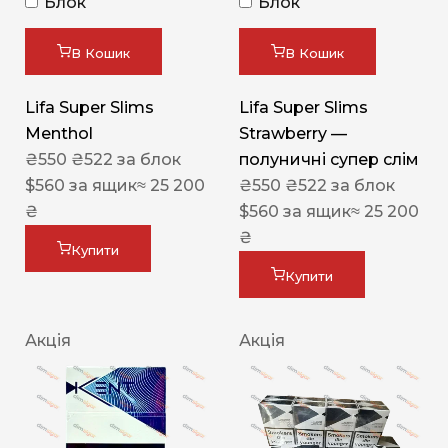
Блок
Блок
В Кошик
В Кошик
Lifa Super Slims
Lifa Super Slims
Menthol
Strawberry —
₴
550
₴
522
за блок
полуничні супер слім
$
560
за ящик
≈ 25 200
₴
550
₴
522
за блок
₴
$
560
за ящик
≈ 25 200
₴
Купити
Купити
Акція
Акція