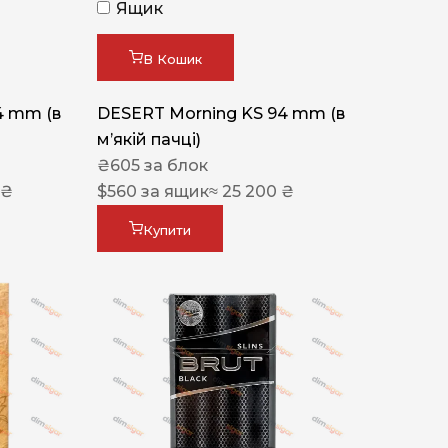
Ящик
В Кошик
4 mm (в
DESERT Morning KS 94 mm (в
мʼякій пачці)
₴
605
за блок
 ₴
$
560
за ящик
≈ 25 200 ₴
Купити