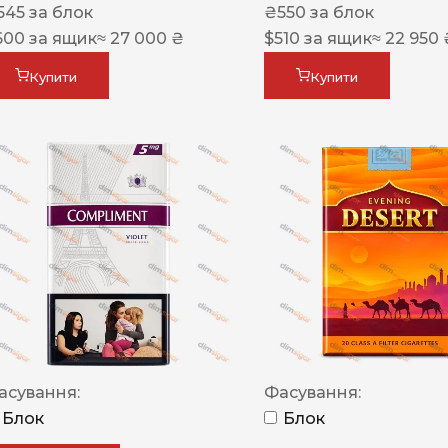
545
за блок
₴
550
за блок
600
за ящик
≈ 27 000 ₴
$
510
за ящик
≈ 22 950 
Купити
Купити
асування:
Фасування:
Блок
Блок