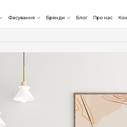
Фасування
Бренди
Блог
Про нас
Кон
Ящик
Elf Bar
Блок
Compliment
Львів
Marshall
Marlboro
OK
ÜRTA
сула)
Lifa
BRUT