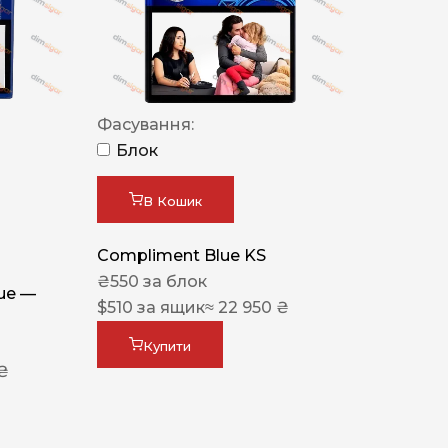
Фасування:
Блок
В Кошик
Compliment Blue KS
₴
550
за блок
lue —
$
510
за ящик
≈ 22 950 ₴
Купити
 ₴