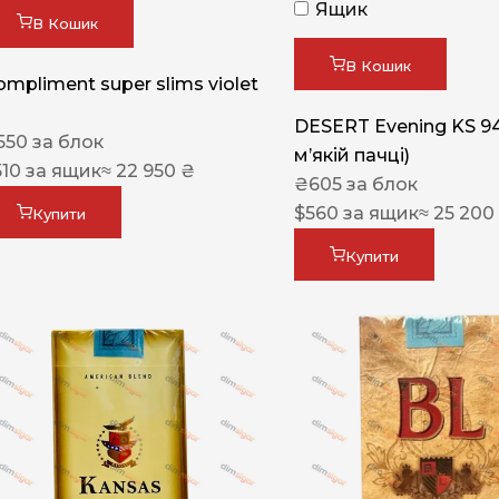
Ящик
В Кошик
В Кошик
ompliment super slims violet
DESERT Evening KS 9
550
за блок
мʼякій пачці)
510
за ящик
≈ 22 950 ₴
₴
605
за блок
$
560
за ящик
≈ 25 200
Купити
Купити