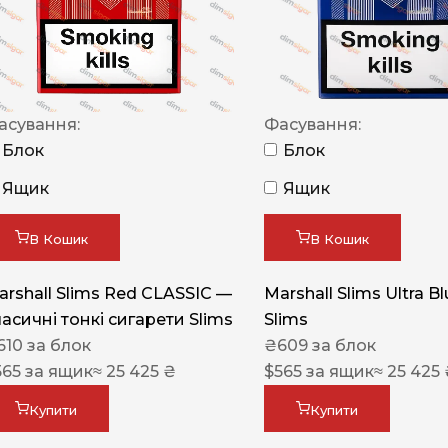
NERO
NERO
Гуцульскі
асування:
Фасування:
Italian Blend 821
Блок
Блок
OSCAR
Ящик
Ящик
Dandy
В Кошик
В Кошик
JM
MAN
arshall Slims Red CLASSIC —
Marshall Slims Ultra B
ласичні тонкі сигарети Slims
Slims
Arizona
610
за блок
₴
609
за блок
Cigaronne
565
за ящик
≈ 25 425 ₴
$
565
за ящик
≈ 25 425
Сигарети LD
Купити
Купити