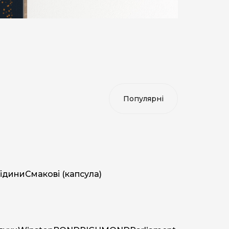
ідини
Смакові (капсула)