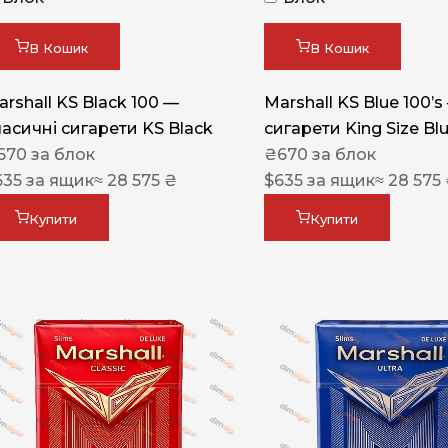
Акциз UA
Капсула (смак)
В Кошик
В Кошик
Manchester
arshall KS Black 100 —
Marshall KS Blue 100’s
Nistru
ласичні сигарети KS Black
сигарети King Size Bl
670
за блок
₴
670
за блок
Leana
635
за ящик
≈ 28 575 ₴
$
635
за ящик
≈ 28 575
Montecristo
Купити
Купити
ASTRU
Military
PULL
Focus
De Santis
MONUS