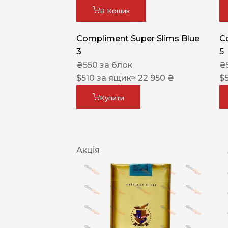
В Кошик
Compliment Super Slims Blue
C
3
5
₴
550
за блок
₴
$
510
за ящик
≈ 22 950 ₴
$
Купити
Акція