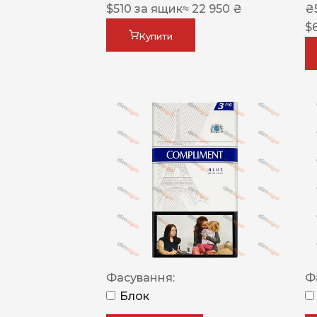
$
510
за ящик
≈ 22 950 ₴
₴
$
Купити
Фасування:
Ф
Блок