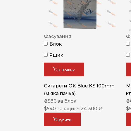
Фасування:
Ф
Блок
Ящик
В Кошик
Сигарети OK Blue KS 100mm
M
(м’яка пачка)
к
₴
586
за блок
₴
$
540
за ящик
≈ 24 300 ₴
$
Купити