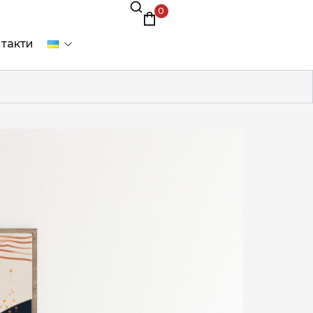
0
такти