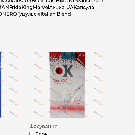
луки
Winston
BOND
RICHMOND
Parliament
MAN
Frida
King
Marvel
Акциз UA
Капсула
O
NERO
Гуцульскі
Italian Blend
Фасування:
Блок