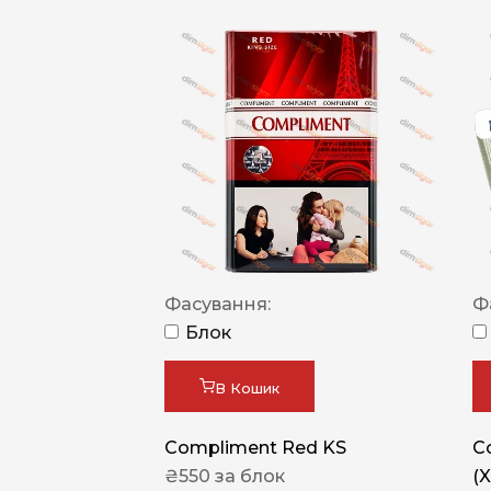
Фасування:
Ф
Блок
В Кошик
Compliment Red KS
C
₴
550
за блок
(