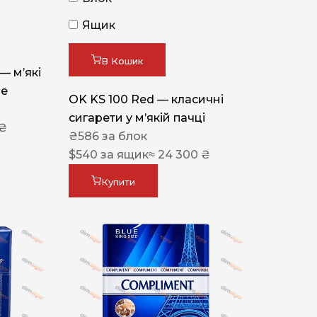
Ящик
В Кошик
 — м’які
ue
OK KS 100 Red — класичні
сигарети у м’якій пачці
 ₴
₴
586
за блок
$
540
за ящик
≈ 24 300 ₴
Купити