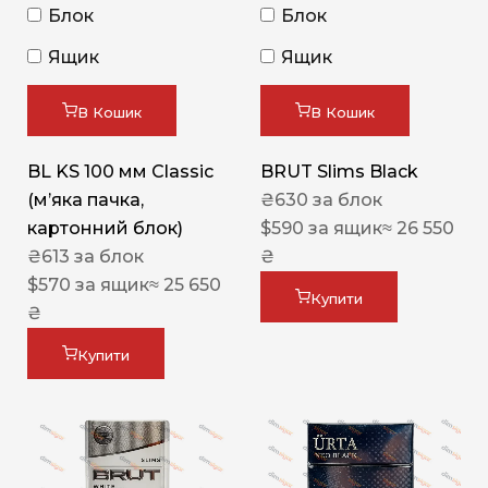
Блок
Блок
Ящик
Ящик
В Кошик
В Кошик
BL KS 100 мм Classic
BRUT Slims Black
(м’яка пачка,
₴
630
за блок
картонний блок)
$
590
за ящик
≈ 26 550
₴
613
за блок
₴
$
570
за ящик
≈ 25 650
Купити
₴
Купити