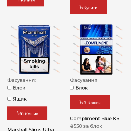
Купити
Купити
Фасування:
Фасування:
Блок
Блок
Ящик
В Кошик
В Кошик
Compliment Blue KS
₴
550
за блок
Marshall Slims Ultra