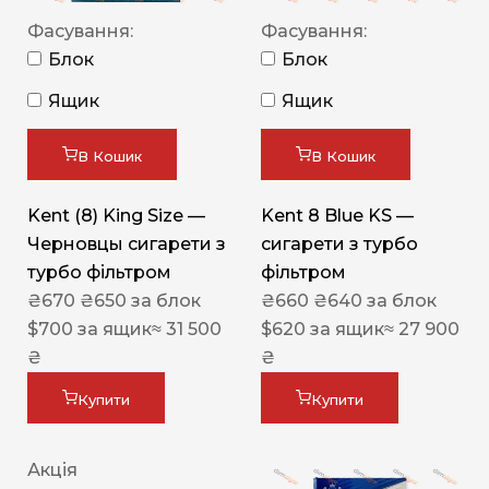
Фасування:
Фасування:
Блок
Блок
Ящик
Ящик
В Кошик
В Кошик
Kent (8) King Size —
Kent 8 Blue KS —
Черновцы сигарети з
сигарети з турбо
турбо фільтром
фільтром
₴
670
₴
650
за блок
₴
660
₴
640
за блок
$
700
за ящик
≈ 31 500
$
620
за ящик
≈ 27 900
₴
₴
Купити
Купити
Акція