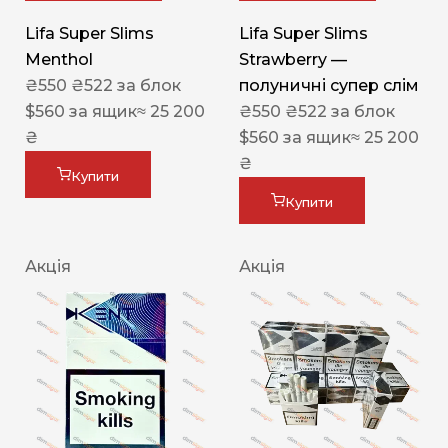
Lifa Super Slims
Lifa Super Slims
Menthol
Strawberry —
₴
550
₴
522
за блок
полуничні супер слім
$
560
за ящик
≈ 25 200
₴
550
₴
522
за блок
₴
$
560
за ящик
≈ 25 200
₴
Купити
Купити
Акція
Акція