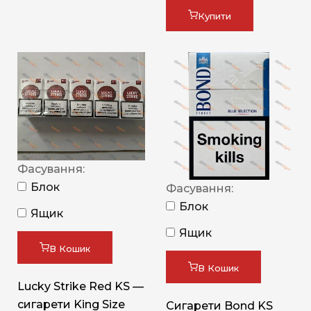
Купити
Фасування:
Блок
Фасування:
Блок
Ящик
Ящик
В Кошик
В Кошик
Lucky Strike Red KS —
сигарети King Size
Сигарети Bond KS