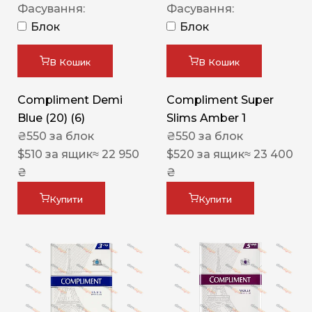
Фасування:
Фасування:
Блок
Блок
В Кошик
В Кошик
Compliment Demi
Compliment Super
Blue (20) (6)
Slims Amber 1
₴
550
за блок
₴
550
за блок
$
510
за ящик
≈ 22 950
$
520
за ящик
≈ 23 400
₴
₴
Купити
Купити