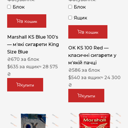
Блок
Блок
Ящик
В Кошик
В Кошик
Marshall KS Blue 100’s
— м’які сигарети King
OK KS 100 Red —
Size Blue
класичні сигарети у
₴
670
за блок
м’якій пачці
$
635
за ящик
≈ 28 575
₴
586
за блок
₴
$
540
за ящик
≈ 24 300
₴
Купити
Купити