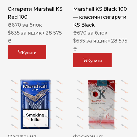
Сигарети Marshall KS
Marshall KS Black 100
Red 100
— класичні сигарети
₴
670
за блок
KS Black
$
635
за ящик
≈ 28 575
₴
670
за блок
₴
$
635
за ящик
≈ 28 575
₴
Купити
Купити
Фасування:
Фасування: