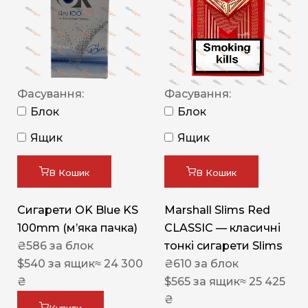
Фасування:
Фасування:
Блок
Блок
Ящик
Ящик
В Кошик
В Кошик
Сигарети OK Blue KS
Marshall Slims Red
100mm (м’яка пачка)
CLASSIC — класичні
₴
586
за блок
тонкі сигарети Slims
$
540
за ящик
≈ 24 300
₴
610
за блок
₴
$
565
за ящик
≈ 25 425
₴