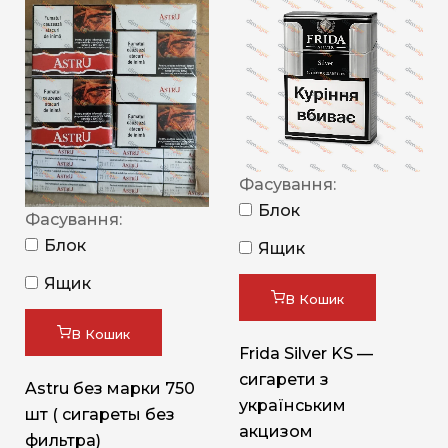
Фасування:
Блок
Фасування:
Блок
Ящик
Ящик
В Кошик
В Кошик
Frida Silver KS —
сигарети з
Astru без марки 750
українським
шт ( сигареты без
акцизом
фильтра)