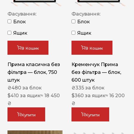
Фасування:
Фасування:
Блок
Блок
Ящик
Ящик
В Кошик
В Кошик
Прима класична без
Кременчук Прима
фільтра — блок, 750
без фільтра — блок,
штук
600 штук
₴
480
за блок
₴
335
за блок
$
410
за ящик
≈ 18 450
$
360
за ящик
≈ 16 200
₴
₴
Купити
Купити