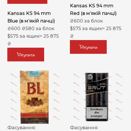
Kansas KS 94 mm
Kansas KS 94 mm
Red (в мʼякій пачці)
Blue (в мʼякій пачці)
₴
600
за блок
₴
600
₴
580
за блок
$
575
за ящик
≈ 25 875
$
575
за ящик
≈ 25 875
₴
₴
Купити
Купити
Фасування:
Фасування: