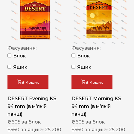
Фасування:
Фасування:
Блок
Блок
Ящик
Ящик
В Кошик
В Кошик
DESERT Evening KS
DESERT Morning KS
94 mm (в мʼякій
94 mm (в мʼякій
пачці)
пачці)
₴
605
за блок
₴
605
за блок
$
560
за ящик
≈ 25 200
$
560
за ящик
≈ 25 200