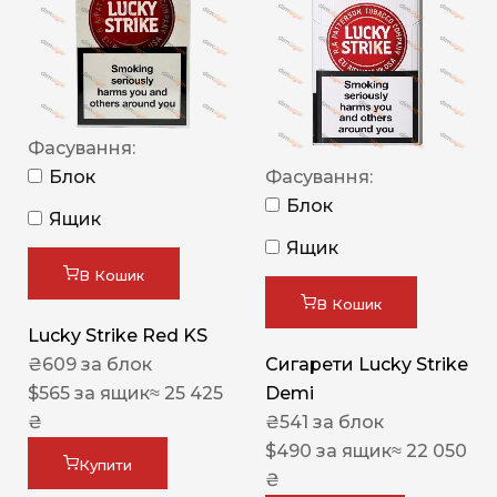
Фасування:
Блок
Фасування:
Блок
Ящик
Ящик
В Кошик
В Кошик
Lucky Strike Red KS
₴
609
за блок
Сигарети Lucky Strike
$
565
за ящик
≈ 25 425
Demi
₴
₴
541
за блок
$
490
за ящик
≈ 22 050
Купити
₴