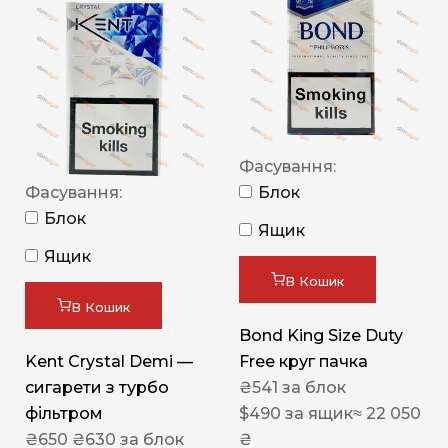
Фасування:
Фасування:
Блок
Блок
Ящик
Ящик
В Кошик
В Кошик
Bond King Size Duty
Kent Crystal Demi —
Free круг пачка
сигарети з турбо
₴
541
за блок
фільтром
$
490
за ящик
≈ 22 050
₴
650
₴
630
за блок
₴