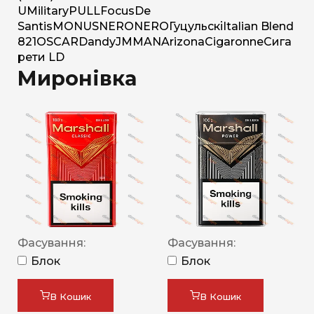
U
Military
PULL
Focus
De
Santis
MONUS
NERO
NERO
Гуцульскі
Italian Blend
821
OSCAR
Dandy
JM
MAN
Arizona
Cigaronne
Сига
рети LD
Миронівка
Фасування:
Фасування:
Блок
Блок
В Кошик
В Кошик