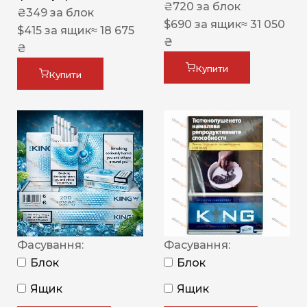
₴
720
за блок
₴
349
за блок
$
690
за ящик
≈ 31 050
$
415
за ящик
≈ 18 675
₴
₴
Купити
Купити
Фасування:
Фасування:
Блок
Блок
Ящик
Ящик