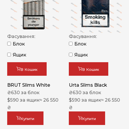
Фасування:
Фасування:
Блок
Блок
Ящик
Ящик
В Кошик
В Кошик
BRUT Slims White
Urta Slims Black
₴
630
за блок
₴
630
за блок
$
590
за ящик
≈ 26 550
$
590
за ящик
≈ 26 550
₴
₴
Купити
Купити