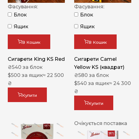
Фасування:
Фасування:
Блок
Блок
Ящик
Ящик
В Кошик
В Кошик
Сигарети King KS Red
Сигарети Camel
₴
540
за блок
Yellow KS (квадрат)
$
500
за ящик
≈ 22 500
₴
580
за блок
₴
$
540
за ящик
≈ 24 300
₴
Купити
Купити
Очікується поставка