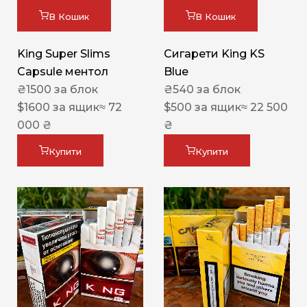
В Кошик
В Кошик
King Super Slims
Сигарети King KS
Capsule ментол
Blue
₴
1500
за блок
₴
540
за блок
$
1600
за ящик
≈ 72
$
500
за ящик
≈ 22 500
000 ₴
₴
Купити
Купити