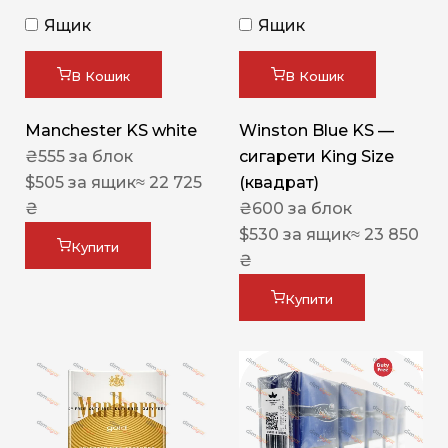
Ящик
Ящик
В Кошик
В Кошик
Manchester KS white
Winston Blue KS —
₴
555
за блок
сигарети King Size
$
505
за ящик
≈ 22 725
(квадрат)
₴
₴
600
за блок
$
530
за ящик
≈ 23 850
Купити
₴
Купити