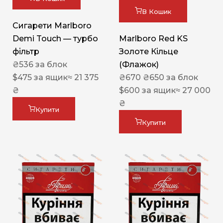
В Кошик
Сигарети Marlboro
Demi Touch — турбо
Marlboro Red KS
фільтр
Золоте Кільце
₴
536
за блок
(Флажок)
$
475
за ящик
≈ 21 375
₴
670
₴
650
за блок
₴
$
600
за ящик
≈ 27 000
₴
Купити
Купити