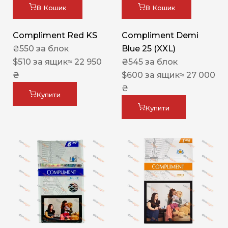
В Кошик
В Кошик
Compliment Red KS
Compliment Demi
₴
550
за блок
Blue 25 (XXL)
$
510
за ящик
≈ 22 950
₴
545
за блок
₴
$
600
за ящик
≈ 27 000
₴
Купити
Купити