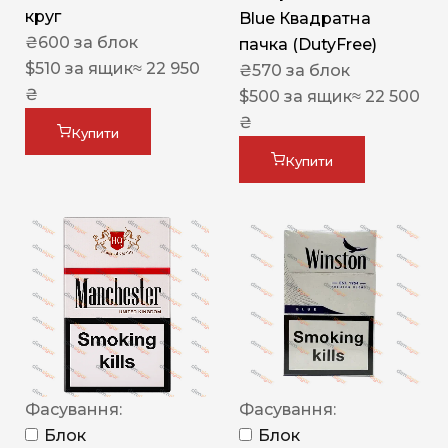
круг
Blue Квадратна
₴
600
за блок
пачка (DutyFree)
$
510
за ящик
≈ 22 950
₴
570
за блок
₴
$
500
за ящик
≈ 22 500
₴
Купити
Купити
Фасування:
Фасування:
Блок
Блок