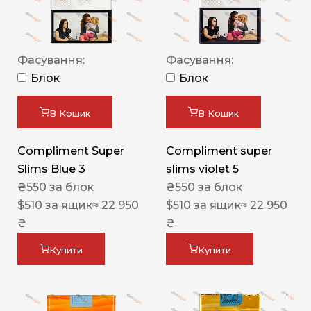
Фасування:
Фасування:
Блок
Блок
В Кошик
В Кошик
Compliment Super
Compliment super
Slims Blue 3
slims violet 5
₴
550
за блок
₴
550
за блок
$
510
за ящик
≈ 22 950
$
510
за ящик
≈ 22 950
₴
₴
Купити
Купити