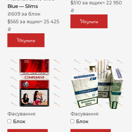
$
510
за ящик
≈ 22 950
Blue — Slims
₴
₴
609
за блок
$
565
за ящик
≈ 25 425
Купити
₴
Купити
Фасування:
Фасування:
Блок
Блок