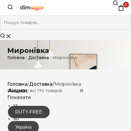
0
Миронівка
Головна
Доставка
Миронівка
/
/
Головна
/
Доставка
/
Миронівка
Акциз:
Показано всі 170 товарів
Показати
12
DUTY-FREE
15
30
Україна