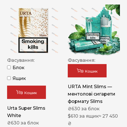
Фасування:
Фасування:
Блок
В Кошик
Ящик
URTA Mint Slims —
В Кошик
ментолові сигарети
формату Slims
Urta Super Slims
₴
630
за блок
White
$
610
за ящик
≈ 27 450
₴
630
за блок
₴