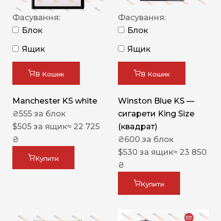
Фасування:
Фасування:
Блок
Блок
Ящик
Ящик
В Кошик
В Кошик
Manchester KS white
Winston Blue KS —
₴
555
за блок
сигарети King Size
$
505
за ящик
≈ 22 725
(квадрат)
₴
₴
600
за блок
$
530
за ящик
≈ 23 850
Купити
₴
Купити