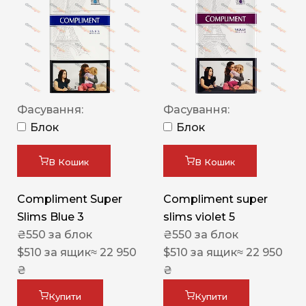
Фасування:
Фасування:
Блок
Блок
В Кошик
В Кошик
Compliment Super
Compliment super
Slims Blue 3
slims violet 5
₴
550
за блок
₴
550
за блок
$
510
за ящик
≈ 22 950
$
510
за ящик
≈ 22 950
₴
₴
Купити
Купити