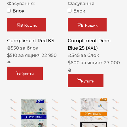
Фасування:
Фасування:
Блок
Блок
В Кошик
В Кошик
Compliment Red KS
Compliment Demi
₴
550
за блок
Blue 25 (XXL)
$
510
за ящик
≈ 22 950
₴
545
за блок
₴
$
600
за ящик
≈ 27 000
₴
Купити
Купити