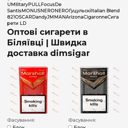
U
Military
PULL
Focus
De
Santis
MONUS
NERO
NERO
Гуцульскі
Italian Blend
821
OSCAR
Dandy
JM
MAN
Arizona
Cigaronne
Сига
рети LD
Оптові сигарети в
Біляївці | Швидка
доставка dimsigar
Фасування:
Фасування:
Блок
Блок