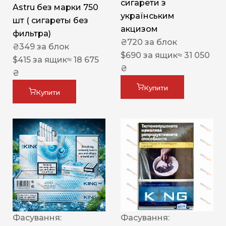
сигарети з
Astru без марки 750
українським
шт ( сигареты без
акцизом
фильтра)
₴
720
за блок
₴
349
за блок
$
690
за ящик
≈ 31 050
$
415
за ящик
≈ 18 675
₴
₴
Купити
Купити
Фасування:
Фасування: