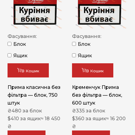
Фасування:
Фасування:
Блок
Блок
Ящик
Ящик
В Кошик
В Кошик
Прима класична без
Кременчук Прима
фільтра — блок, 750
без фільтра — блок,
штук
600 штук
₴
480
за блок
₴
335
за блок
$
410
за ящик
≈ 18 450
$
360
за ящик
≈ 16 200
₴
₴