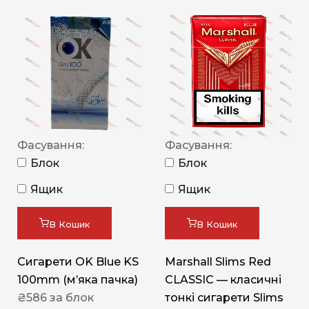
Фасування:
Фасування:
Блок
Блок
Ящик
Ящик
В Кошик
В Кошик
Сигарети OK Blue KS
Marshall Slims Red
100mm (м’яка пачка)
CLASSIC — класичні
₴
586
за блок
тонкі сигарети Slims