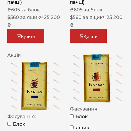
пачці)
пачці)
₴
605
за блок
₴
605
за блок
$
560
за ящик
≈ 25 200
$
560
за ящик
≈ 25 200
₴
₴
Купити
Купити
Акція
Фасування:
Фасування:
Блок
Блок
Ящик