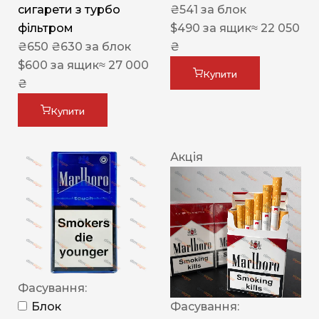
сигарети з турбо
₴
541
за блок
фільтром
$
490
за ящик
≈ 22 050
₴
650
₴
630
за блок
₴
$
600
за ящик
≈ 27 000
Купити
₴
Купити
Акція
Фасування:
Блок
Фасування: