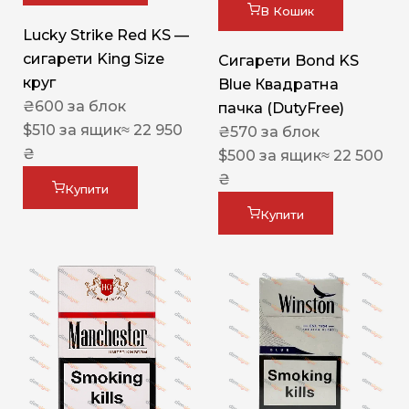
В Кошик
Lucky Strike Red KS —
сигарети King Size
Сигарети Bond KS
круг
Blue Квадратна
₴
600
за блок
пачка (DutyFree)
$
510
за ящик
≈ 22 950
₴
570
за блок
₴
$
500
за ящик
≈ 22 500
₴
Купити
Купити