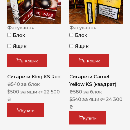
Фасування:
Фасування:
Блок
Блок
Ящик
Ящик
В Кошик
В Кошик
Сигарети King KS Red
Сигарети Camel
₴
540
за блок
Yellow KS (квадрат)
$
500
за ящик
≈ 22 500
₴
580
за блок
₴
$
540
за ящик
≈ 24 300
₴
Купити
Купити