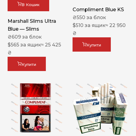
В Кошик
Compliment Blue KS
₴
550
за блок
Marshall Slims Ultra
$
510
за ящик
≈ 22 950
Blue — Slims
₴
₴
609
за блок
$
565
за ящик
≈ 25 425
Купити
₴
Купити