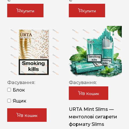
Купити
Купити
Фасування:
Фасування:
Блок
В Кошик
Ящик
URTA Mint Slims —
В Кошик
ментолові сигарети
формату Slims