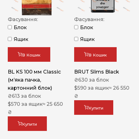
Фасування:
Фасування:
Блок
Блок
Ящик
Ящик
В Кошик
В Кошик
BL KS 100 мм Classic
BRUT Slims Black
(м’яка пачка,
₴
630
за блок
картонний блок)
$
590
за ящик
≈ 26 550
₴
613
за блок
₴
$
570
за ящик
≈ 25 650
Купити
₴
Купити