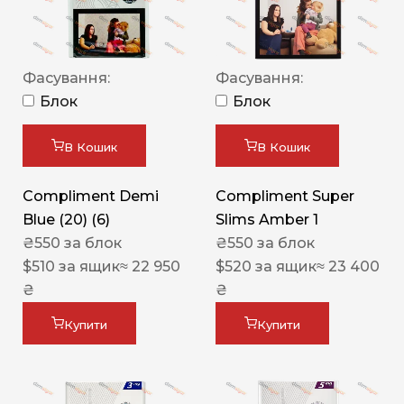
Фасування:
Фасування:
Блок
Блок
В Кошик
В Кошик
Compliment Demi
Compliment Super
Blue (20) (6)
Slims Amber 1
₴
550
за блок
₴
550
за блок
$
510
за ящик
≈ 22 950
$
520
за ящик
≈ 23 400
₴
₴
Купити
Купити