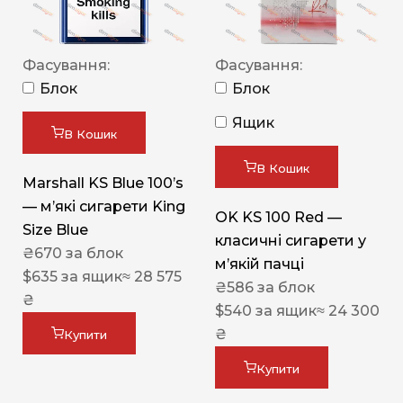
Фасування:
Фасування:
Блок
Блок
Ящик
В Кошик
В Кошик
Marshall KS Blue 100’s
— м’які сигарети King
OK KS 100 Red —
Size Blue
класичні сигарети у
₴
670
за блок
м’якій пачці
$
635
за ящик
≈ 28 575
₴
586
за блок
₴
$
540
за ящик
≈ 24 300
₴
Купити
Купити