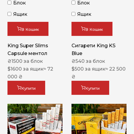
Блок
Блок
Ящик
Ящик
В Кошик
В Кошик
King Super Slims
Сигарети King KS
Capsule ментол
Blue
₴
1500
за блок
₴
540
за блок
$
1600
за ящик
≈ 72
$
500
за ящик
≈ 22 500
000 ₴
₴
Купити
Купити