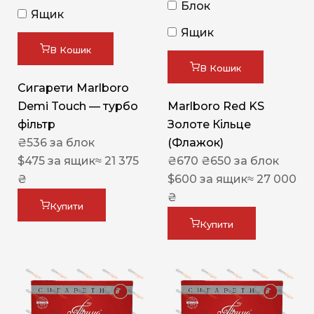
Блок
Ящик
Ящик
В Кошик
В Кошик
Сигарети Marlboro
Demi Touch — турбо
Marlboro Red KS
фільтр
Золоте Кільце
₴
536
за блок
(Флажок)
$
475
за ящик
≈ 21 375
₴
670
₴
650
за блок
₴
$
600
за ящик
≈ 27 000
₴
Купити
Купити