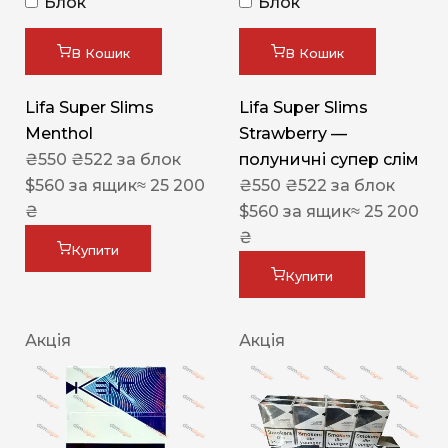
Блок
Блок
В Кошик
В Кошик
Lifa Super Slims
Lifa Super Slims
Menthol
Strawberry —
₴
550
₴
522
за блок
полуничні супер слім
$
560
за ящик
≈ 25 200
₴
550
₴
522
за блок
₴
$
560
за ящик
≈ 25 200
₴
Купити
Купити
Акція
Акція