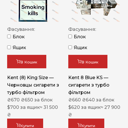
Фасування:
Фасування:
Блок
Блок
Ящик
Ящик
В Кошик
В Кошик
Kent (8) King Size —
Kent 8 Blue KS —
Черновцы сигарети з
сигарети з турбо
турбо фільтром
фільтром
₴
670
₴
650
за блок
₴
660
₴
640
за блок
$
700
за ящик
≈ 31 500
$
620
за ящик
≈ 27 900
₴
₴
Купити
Купити