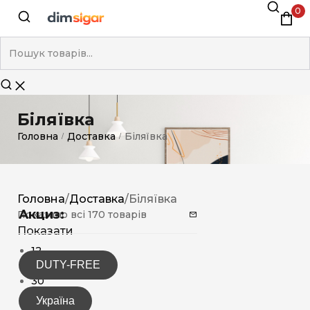
0
Біляївка
Головна
Доставка
Біляївка
/
/
Головна
/
Доставка
/
Біляївка
Акциз:
Показано всі 170 товарів
Показати
12
DUTY-FREE
15
30
Україна