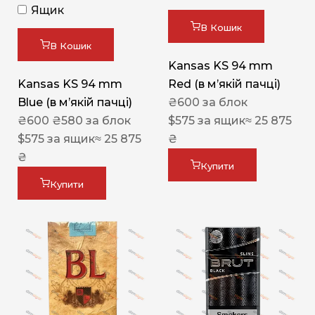
Ящик
В Кошик
В Кошик
Kansas KS 94 mm
Kansas KS 94 mm
Red (в мʼякій пачці)
Blue (в мʼякій пачці)
₴
600
за блок
₴
600
₴
580
за блок
$
575
за ящик
≈ 25 875
$
575
за ящик
≈ 25 875
₴
₴
Купити
Купити