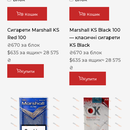
В Кошик
В Кошик
Сигарети Marshall KS
Marshall KS Black 100
Red 100
— класичні сигарети
₴
670
за блок
KS Black
$
635
за ящик
≈ 28 575
₴
670
за блок
₴
$
635
за ящик
≈ 28 575
₴
Купити
Купити