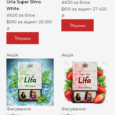
Urta Super Slims
₴
630
за блок
White
$
610
за ящик
≈ 27 450
₴
630
за блок
₴
$
590
за ящик
≈ 26 550
Купити
₴
Купити
Акція
Акція
Фасування:
Фасування: