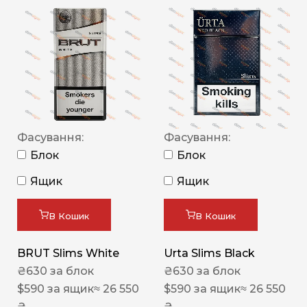
Фасування:
Фасування:
Блок
Блок
Ящик
Ящик
В Кошик
В Кошик
BRUT Slims White
Urta Slims Black
₴
630
за блок
₴
630
за блок
$
590
за ящик
≈ 26 550
$
590
за ящик
≈ 26 550
₴
₴