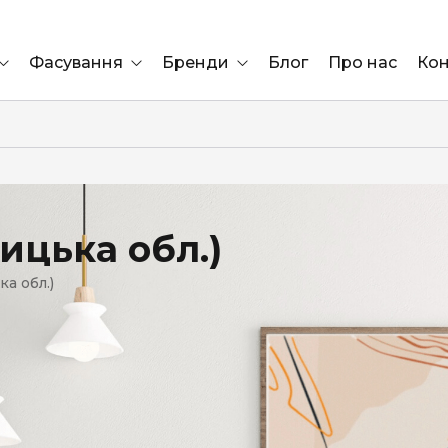
Фасування
Бренди
Блог
Про нас
Кон
Ящик
Elf Bar
Блок
Compliment
Львів
ицька обл.)
Marshall
а обл.)
Marlboro
OK
ÜRTA
сула)
Lifa
BRUT