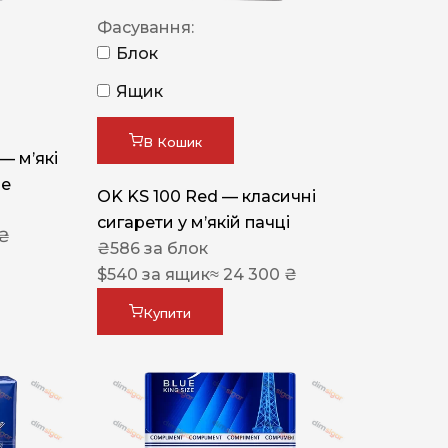
Фасування:
Блок
Ящик
В Кошик
 — м’які
ue
OK KS 100 Red — класичні
сигарети у м’якій пачці
 ₴
₴
586
за блок
$
540
за ящик
≈ 24 300 ₴
Купити