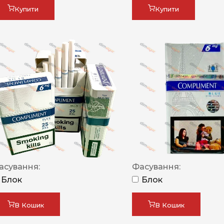
Купити
Купити
асування:
Фасування:
Блок
Блок
В Кошик
В Кошик