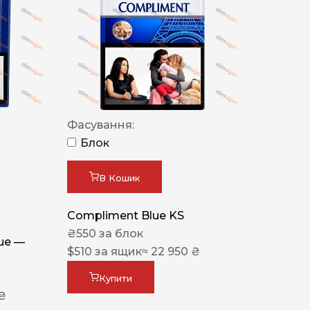
Фасування:
Блок
В Кошик
Compliment Blue KS
₴
550
за блок
lue —
$
510
за ящик
≈ 22 950 ₴
Купити
 ₴