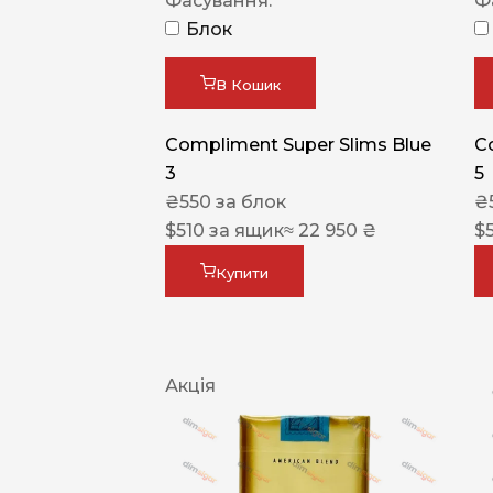
Фасування:
Ф
Блок
В Кошик
Compliment Super Slims Blue
C
3
5
₴
550
за блок
₴
$
510
за ящик
≈ 22 950 ₴
$
Купити
Акція