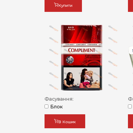
Купити
Фасування:
Ф
Блок
В Кошик