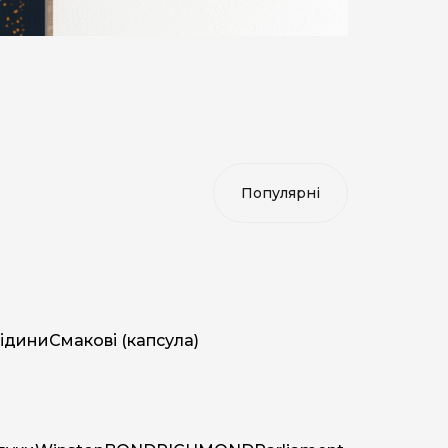
ідини
Смакові (капсула)