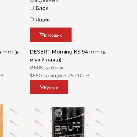
Фасування:
Блок
Ящик
В Кошик
4 mm (в
DESERT Morning KS 94 mm (в
мʼякій пачці)
₴
605
за блок
 ₴
$
560
за ящик
≈ 25 200 ₴
Купити