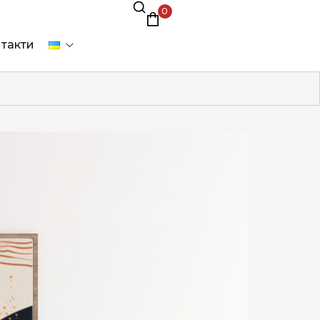
0
такти