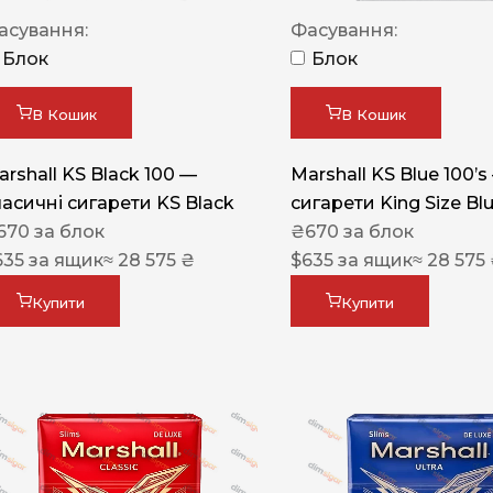
Акциз UA
асування:
Фасування:
Капсула (смак)
Блок
Блок
Manchester
В Кошик
В Кошик
Nistru
arshall KS Black 100 —
Marshall KS Blue 100’s
Leana
ласичні сигарети KS Black
сигарети King Size Bl
Montecristo
670
за блок
₴
670
за блок
635
за ящик
≈ 28 575 ₴
$
635
за ящик
≈ 28 575
ASTRU
Military
Купити
Купити
PULL
Focus
De Santis
MONUS