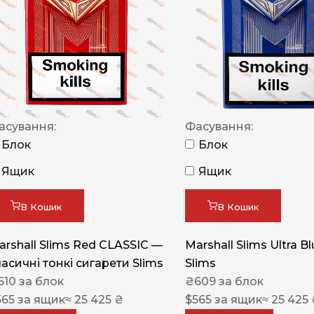
NERO
NERO
Гуцульскі
Italian Blend 821
OSCAR
асування:
Фасування:
Блок
Блок
Dandy
Ящик
Ящик
JM
MAN
В Кошик
В Кошик
Arizona
arshall Slims Red CLASSIC —
Marshall Slims Ultra B
Cigaronne
ласичні тонкі сигарети Slims
Slims
Сигарети LD
610
за блок
₴
609
за блок
565
за ящик
≈ 25 425 ₴
$
565
за ящик
≈ 25 425