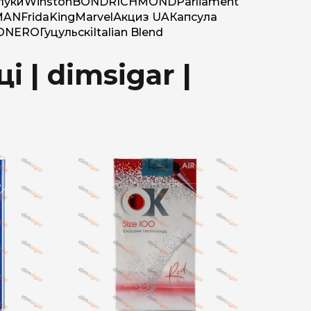
луки
Winston
BOND
RICHMOND
Parliament
MAN
Frida
King
Marvel
Акциз UA
Капсула
O
NERO
Гуцульскі
Italian Blend
 | dimsigar |