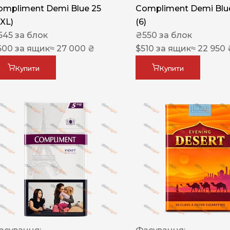
ompliment Demi Blue 25
Compliment Demi Blue
XXL)
(6)
545
за блок
₴
550
за блок
600
за ящик
≈ 27 000 ₴
$
510
за ящик
≈ 22 950 
Купити
Купити