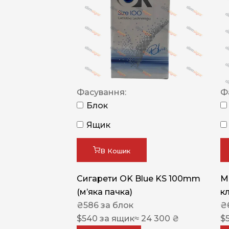
Фасування:
Ф
Блок
Ящик
В Кошик
Сигарети OK Blue KS 100mm
M
(м’яка пачка)
к
₴
586
за блок
₴
$
540
за ящик
≈ 24 300 ₴
$