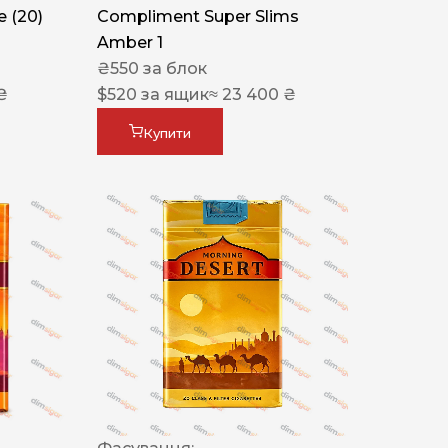
 (20)
Compliment Super Slims
Amber 1
₴
550
за блок
₴
$
520
за ящик
≈ 23 400 ₴
Купити