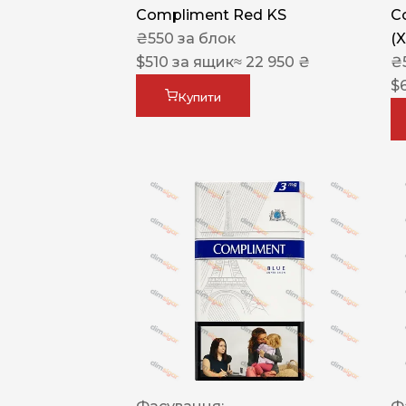
Compliment Red KS
C
₴
550
за блок
(
$
510
за ящик
≈ 22 950 ₴
₴
$
Купити