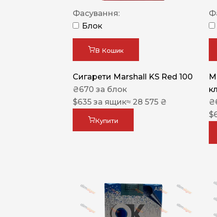
Фасування:
Ф
Блок
В Кошик
Сигарети Marshall KS Red 100
M
₴
670
за блок
к
$
635
за ящик
≈ 28 575 ₴
₴
$
Купити