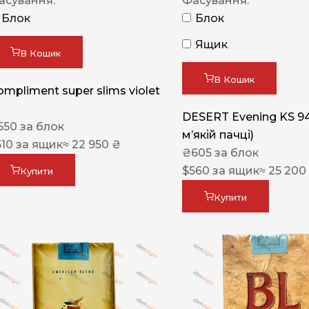
асування:
Фасування:
Блок
Блок
Ящик
В Кошик
В Кошик
ompliment super slims violet
DESERT Evening KS 9
550
за блок
мʼякій пачці)
510
за ящик
≈ 22 950 ₴
₴
605
за блок
$
560
за ящик
≈ 25 200
Купити
Купити