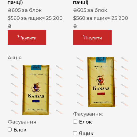
пачці)
пачці)
₴
605
за блок
₴
605
за блок
$
560
за ящик
≈ 25 200
$
560
за ящик
≈ 25 200
₴
₴
Купити
Купити
Акція
Фасування:
Фасування:
Блок
Блок
Ящик