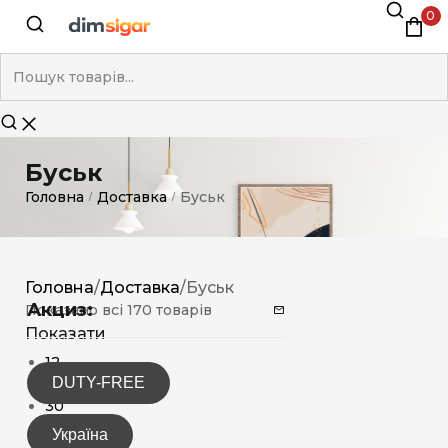
0
Буськ
Головна
Доставка
Буськ
/
/
Головна
/
Доставка
/
Буськ
Акциз:
Показано всі 170 товарів
Показати
12
DUTY-FREE
15
30
Україна