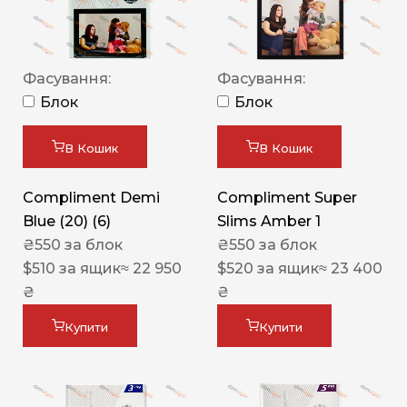
Фасування:
Фасування:
Блок
Блок
В Кошик
В Кошик
Compliment Demi
Compliment Super
Blue (20) (6)
Slims Amber 1
₴
550
за блок
₴
550
за блок
$
510
за ящик
≈ 22 950
$
520
за ящик
≈ 23 400
₴
₴
Купити
Купити