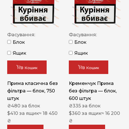
Фасування:
Фасування:
Блок
Блок
Ящик
Ящик
В Кошик
В Кошик
Прима класична без
Кременчук Прима
фільтра — блок, 750
без фільтра — блок,
штук
600 штук
₴
480
за блок
₴
335
за блок
$
410
за ящик
≈ 18 450
$
360
за ящик
≈ 16 200
₴
₴