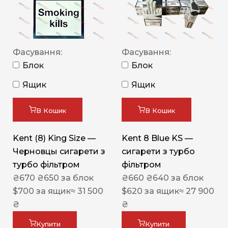
Фасування:
Фасування:
Блок
Блок
Ящик
Ящик
В Кошик
В Кошик
Kent (8) King Size —
Kent 8 Blue KS —
Черновцы сигарети з
сигарети з турбо
турбо фільтром
фільтром
₴
670
₴
650
за блок
₴
660
₴
640
за блок
$
700
за ящик
≈ 31 500
$
620
за ящик
≈ 27 900
₴
₴
Купити
Купити