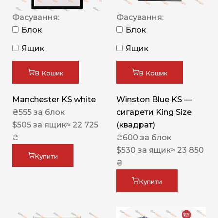
Фасування:
Фасування:
Блок
Блок
Ящик
Ящик
В Кошик
В Кошик
Manchester KS white
Winston Blue KS —
₴
555
за блок
сигарети King Size
$
505
за ящик
≈ 22 725
(квадрат)
₴
₴
600
за блок
$
530
за ящик
≈ 23 850
Купити
₴
Купити