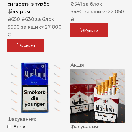
сигарети з турбо
₴
541
за блок
фільтром
$
490
за ящик
≈ 22 050
₴
650
₴
630
за блок
₴
$
600
за ящик
≈ 27 000
Купити
₴
Купити
Акція
Фасування:
Блок
Фасування: