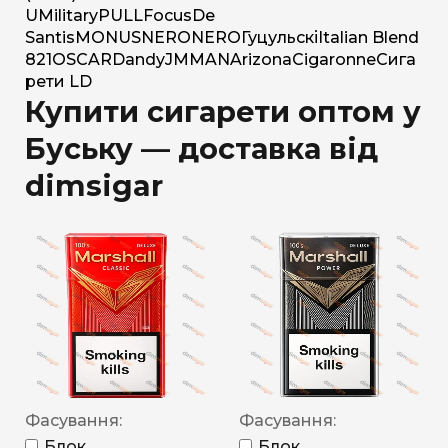
U
Military
PULL
Focus
De
Santis
MONUS
NERO
NERO
Гуцульскі
Italian Blend
821
OSCAR
Dandy
JM
MAN
Arizona
Cigaronne
Сига
рети LD
Купити сигарети оптом у
Буську — доставка від
dimsigar
Фасування:
Фасування:
Блок
Блок