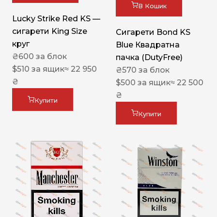
В Кошик
Lucky Strike Red KS —
сигарети King Size
Сигарети Bond KS
круг
Blue Квадратна
₴
600
за блок
пачка (DutyFree)
$
510
за ящик
≈ 22 950
₴
570
за блок
₴
$
500
за ящик
≈ 22 500
₴
Купити
Купити