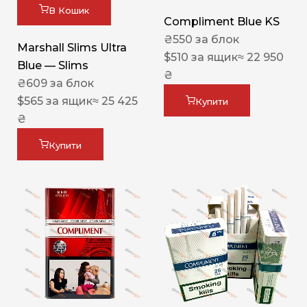
В Кошик
Compliment Blue KS
₴
550
за блок
Marshall Slims Ultra
$
510
за ящик
≈ 22 950
Blue — Slims
₴
₴
609
за блок
$
565
за ящик
≈ 25 425
Купити
₴
Купити