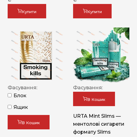
Купити
Купити
Фасування:
Фасування:
Блок
В Кошик
Ящик
URTA Mint Slims —
В Кошик
ментолові сигарети
формату Slims