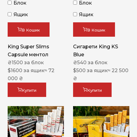
Блок
Блок
Ящик
Ящик
В Кошик
В Кошик
King Super Slims
Сигарети King KS
Capsule ментол
Blue
₴
1500
за блок
₴
540
за блок
$
1600
за ящик
≈ 72
$
500
за ящик
≈ 22 500
000 ₴
₴
Купити
Купити