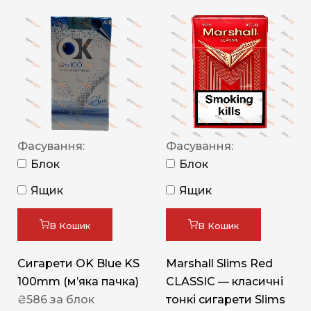
Фасування:
Фасування:
Блок
Блок
Ящик
Ящик
В Кошик
В Кошик
Сигарети OK Blue KS
Marshall Slims Red
100mm (м’яка пачка)
CLASSIC — класичні
₴
586
за блок
тонкі сигарети Slims