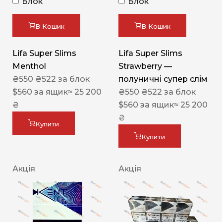
Блок
Блок
В Кошик
В Кошик
Lifa Super Slims
Lifa Super Slims
Menthol
Strawberry —
₴
550
₴
522
за блок
полуничні супер слім
$
560
за ящик
≈ 25 200
₴
550
₴
522
за блок
₴
$
560
за ящик
≈ 25 200
₴
Купити
Купити
Акція
Акція