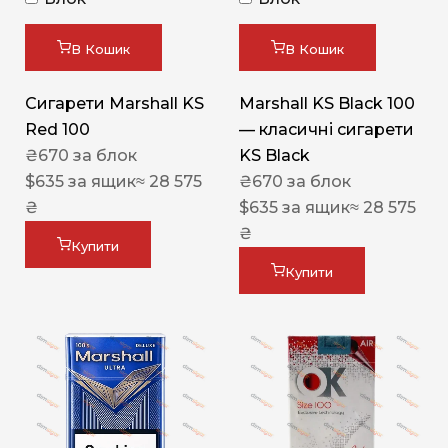
В Кошик
В Кошик
Сигарети Marshall KS
Marshall KS Black 100
Red 100
— класичні сигарети
₴
670
за блок
KS Black
$
635
за ящик
≈ 28 575
₴
670
за блок
₴
$
635
за ящик
≈ 28 575
₴
Купити
Купити