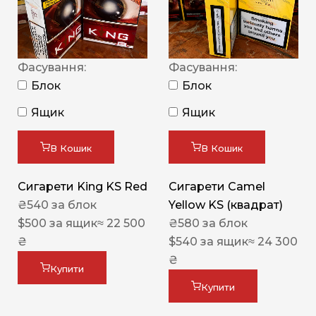
Фасування:
Фасування:
Блок
Блок
Ящик
Ящик
В Кошик
В Кошик
Сигарети King KS Red
Сигарети Camel
₴
540
за блок
Yellow KS (квадрат)
$
500
за ящик
≈ 22 500
₴
580
за блок
₴
$
540
за ящик
≈ 24 300
₴
Купити
Купити