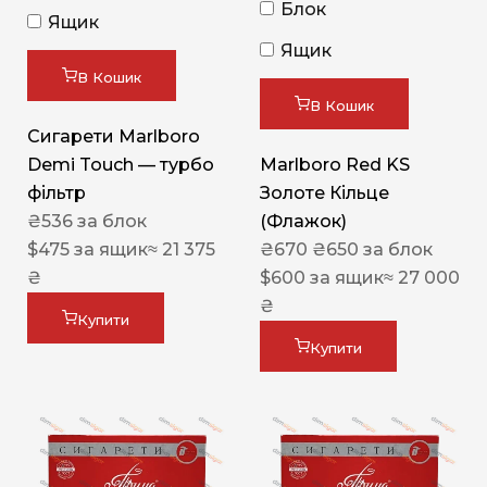
Блок
Ящик
Ящик
В Кошик
В Кошик
Сигарети Marlboro
Demi Touch — турбо
Marlboro Red KS
фільтр
Золоте Кільце
₴
536
за блок
(Флажок)
$
475
за ящик
≈ 21 375
₴
670
₴
650
за блок
₴
$
600
за ящик
≈ 27 000
₴
Купити
Купити