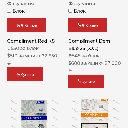
Фасування:
Фасування:
Блок
Блок
В Кошик
В Кошик
Compliment Red KS
Compliment Demi
₴
550
за блок
Blue 25 (XXL)
$
510
за ящик
≈ 22 950
₴
545
за блок
₴
$
600
за ящик
≈ 27 000
₴
Купити
Купити