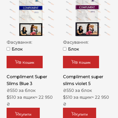
Фасування:
Фасування:
Блок
Блок
В Кошик
В Кошик
Compliment Super
Compliment super
Slims Blue 3
slims violet 5
₴
550
за блок
₴
550
за блок
$
510
за ящик
≈ 22 950
$
510
за ящик
≈ 22 950
₴
₴
Купити
Купити