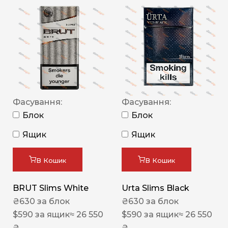
Фасування:
Фасування:
Блок
Блок
Ящик
Ящик
В Кошик
В Кошик
BRUT Slims White
Urta Slims Black
₴
630
за блок
₴
630
за блок
$
590
за ящик
≈ 26 550
$
590
за ящик
≈ 26 550
₴
₴