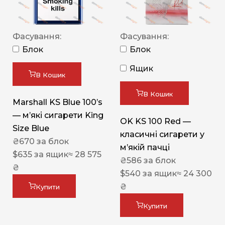
Фасування:
Фасування:
Блок
Блок
Ящик
В Кошик
В Кошик
Marshall KS Blue 100’s
— м’які сигарети King
OK KS 100 Red —
Size Blue
класичні сигарети у
₴
670
за блок
м’якій пачці
$
635
за ящик
≈ 28 575
₴
586
за блок
₴
$
540
за ящик
≈ 24 300
₴
Купити
Купити