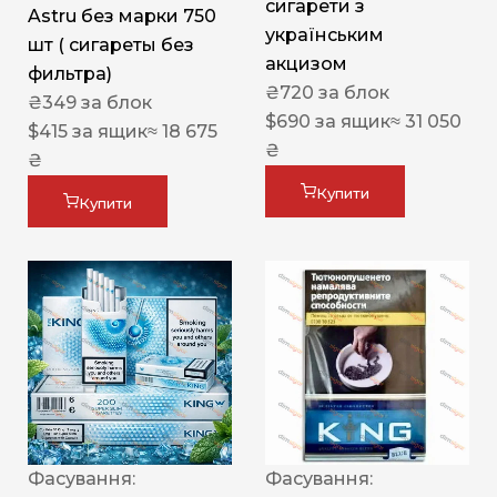
сигарети з
Astru без марки 750
українським
шт ( сигареты без
акцизом
фильтра)
₴
720
за блок
₴
349
за блок
$
690
за ящик
≈ 31 050
$
415
за ящик
≈ 18 675
₴
₴
Купити
Купити
Фасування:
Фасування: