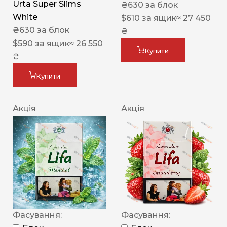
Urta Super Slims
₴
630
за блок
White
$
610
за ящик
≈ 27 450
₴
630
за блок
₴
$
590
за ящик
≈ 26 550
Купити
₴
Купити
Акція
Акція
Фасування:
Фасування: