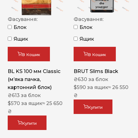
Фасування:
Фасування:
Блок
Блок
Ящик
Ящик
В Кошик
В Кошик
BL KS 100 мм Classic
BRUT Slims Black
(м’яка пачка,
₴
630
за блок
картонний блок)
$
590
за ящик
≈ 26 550
₴
613
за блок
₴
$
570
за ящик
≈ 25 650
Купити
₴
Купити