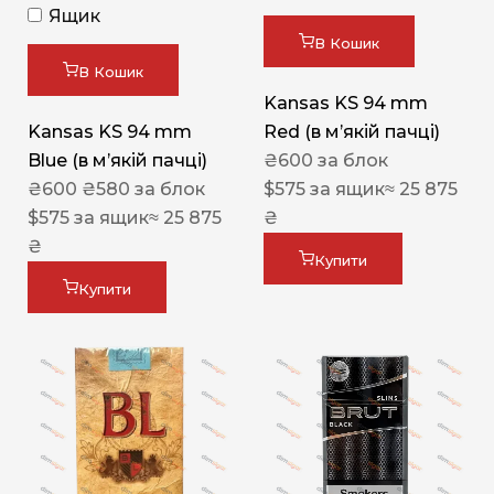
Ящик
В Кошик
В Кошик
Kansas KS 94 mm
Kansas KS 94 mm
Red (в мʼякій пачці)
Blue (в мʼякій пачці)
₴
600
за блок
₴
600
₴
580
за блок
$
575
за ящик
≈ 25 875
$
575
за ящик
≈ 25 875
₴
₴
Купити
Купити