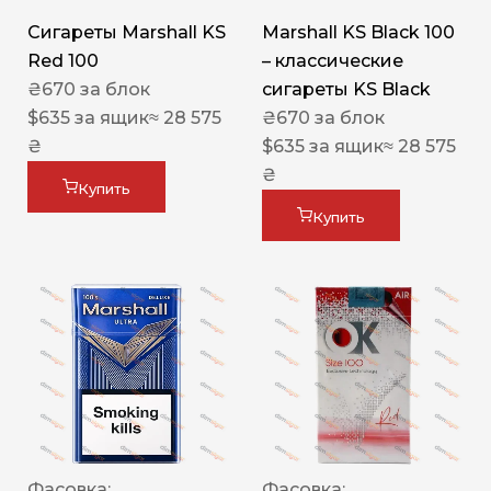
Сигареты Marshall KS
Marshall KS Black 100
Red 100
– классические
₴
670
за блок
сигареты KS Black
$
635
за ящик
≈ 28 575
₴
670
за блок
₴
$
635
за ящик
≈ 28 575
₴
Купить
Купить
Фасовка:
Фасовка: