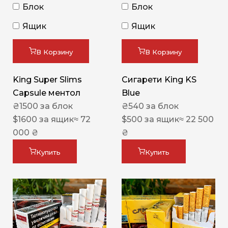
Блок
Блок
Ящик
Ящик
В Корзину
В Корзину
King Super Slims
Сигарети King KS
Capsule ментол
Blue
₴
1500
за блок
₴
540
за блок
$
1600
за ящик
≈ 72
$
500
за ящик
≈ 22 500
000 ₴
₴
Купить
Купить