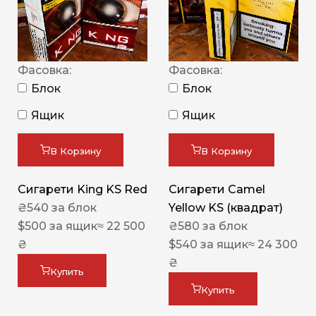
Фасовка:
Фасовка:
Блок
Блок
Ящик
Ящик
В Корзину
В Корзину
Сигарети King KS Red
Сигарети Camel
₴
540
за блок
Yellow KS (квадрат)
$
500
за ящик
≈ 22 500
₴
580
за блок
₴
$
540
за ящик
≈ 24 300
₴
Купить
Купить