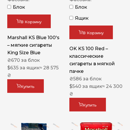
Блок
Блок
Ящик
В Корзину
В Корзину
Marshall KS Blue 100's
– мягкие сигареты
OK KS 100 Red –
King Size Blue
классические
₴
670
за блок
сигареты в мягкой
$
635
за ящик
≈ 28 575
пачке
₴
₴
586
за блок
$
540
за ящик
≈ 24 300
Купить
₴
Купить