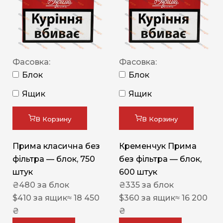
Фасовка:
Фасовка:
Блок
Блок
Ящик
Ящик
В Корзину
В Корзину
Прима класична без
Кременчук Прима
фільтра — блок, 750
без фільтра — блок,
штук
600 штук
₴
480
за блок
₴
335
за блок
$
410
за ящик
≈ 18 450
$
360
за ящик
≈ 16 200
₴
₴