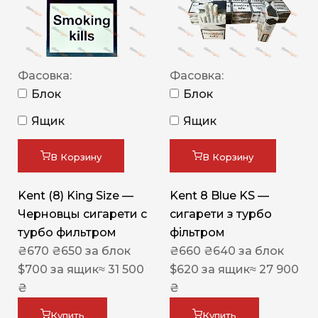
Фасовка:
Фасовка:
Блок
Блок
Ящик
Ящик
В Корзину
В Корзину
Kent (8) King Size —
Kent 8 Blue KS —
Черновцы сигарети с
сигарети з турбо
турбо фильтром
фільтром
₴
670
₴
650
за блок
₴
660
₴
640
за блок
$
700
за ящик
≈ 31 500
$
620
за ящик
≈ 27 900
₴
₴
Купить
Купить