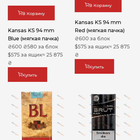
В Корзину
В Корзину
Kansas KS 94 mm
Kansas KS 94 mm
Red (мягкая пачка)
Blue (мягкая пачка)
₴
600
за блок
₴
600
₴
580
за блок
$
575
за ящик
≈ 25 875
$
575
за ящик
≈ 25 875
₴
₴
Купить
Купить