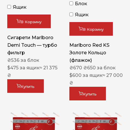
Блок
Ящик
Ящик
В Корзину
В Корзину
Сигарети Marlboro
Demi Touch — турбо
Marlboro Red KS
фильтр
Золоте Кольцо
₴
536
за блок
(флажок)
$
475
за ящик
≈ 21 375
₴
670
₴
650
за блок
₴
$
600
за ящик
≈ 27 000
₴
Купить
Купить