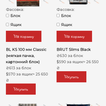
Фасовка:
Фасовка:
Блок
Блок
Ящик
Ящик
В Корзину
В Корзину
BL KS 100 мм Classic
BRUT Slims Black
(мягкая пачка,
₴
630
за блок
картонний блок)
$
590
за ящик
≈ 26 550
₴
613
за блок
₴
$
570
за ящик
≈ 25 650
Купить
₴
Купить