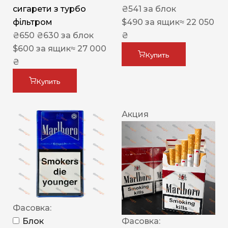
сигарети з турбо
₴
541
за блок
фільтром
$
490
за ящик
≈ 22 050
₴
650
₴
630
за блок
₴
$
600
за ящик
≈ 27 000
Купить
₴
Купить
Акция
Фасовка:
Блок
Фасовка: