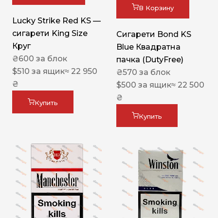
В Корзину
Lucky Strike Red KS —
сигарети King Size
Сигарети Bond KS
Круг
Blue Квадратна
₴
600
за блок
пачка (DutyFree)
$
510
за ящик
≈ 22 950
₴
570
за блок
₴
$
500
за ящик
≈ 22 500
₴
Купить
Купить