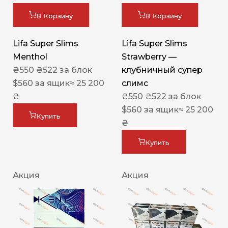
В Корзину
В Корзину
Lifa Super Slims
Lifa Super Slims
Menthol
Strawberry —
₴
550
₴
522
за блок
клубничный супер
$
560
за ящик
≈ 25 200
слимс
₴
₴
550
₴
522
за блок
$
560
за ящик
≈ 25 200
Купить
₴
Купить
Акция
Акция