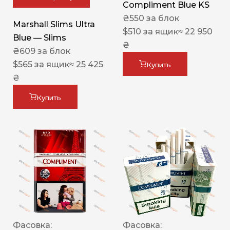
Compliment Blue KS
₴
550
за блок
Marshall Slims Ultra
$
510
за ящик
≈ 22 950
Blue — Slims
₴
₴
609
за блок
$
565
за ящик
≈ 25 425
Купить
₴
Купить
Фасовка:
Фасовка: