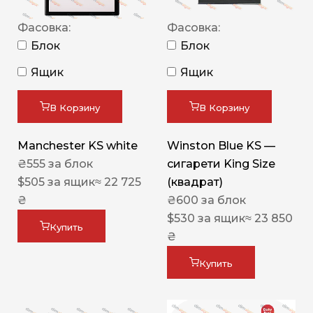
Фасовка:
Фасовка:
Блок
Блок
Ящик
Ящик
В Корзину
В Корзину
Manchester KS white
Winston Blue KS —
₴
555
за блок
сигарети King Size
$
505
за ящик
≈ 22 725
(квадрат)
₴
₴
600
за блок
$
530
за ящик
≈ 23 850
Купить
₴
Купить