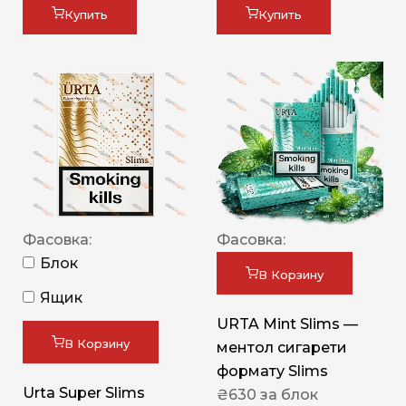
Купить
Купить
Фасовка:
Фасовка:
Блок
В Корзину
Ящик
URTA Mint Slims —
В Корзину
ментол сигарети
формату Slims
Urta Super Slims
₴
630
за блок