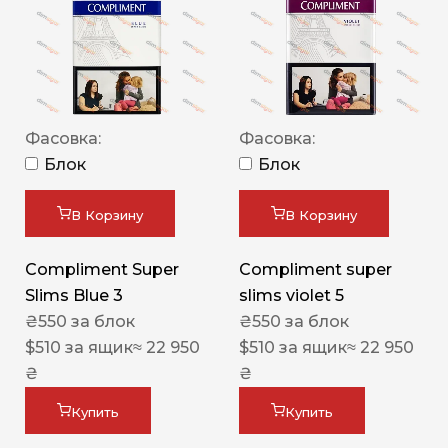
Фасовка:
Фасовка:
Блок
Блок
В Корзину
В Корзину
Compliment Super
Compliment super
Slims Blue 3
slims violet 5
₴
550
за блок
₴
550
за блок
$
510
за ящик
≈ 22 950
$
510
за ящик
≈ 22 950
₴
₴
Купить
Купить