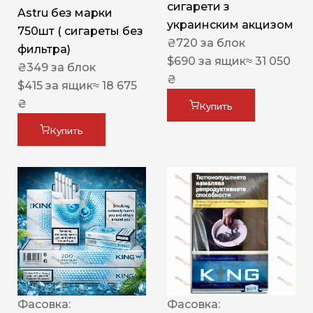
сигарети з
Astru без марки
украинским акцизом
750шт ( сигареты без
₴
720
за блок
фильтра)
$
690
за ящик
≈ 31 050
₴
349
за блок
₴
$
415
за ящик
≈ 18 675
₴
Купить
Купить
Фасовка:
Фасовка: