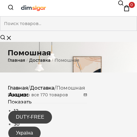
0
Помошная
Главная
Доставка
Помошная
/
/
Главная
/
Доставка
/
Помошная
Акциз:
Показано все 170 товаров
Показать
12
DUTY-FREE
15
30
Україна