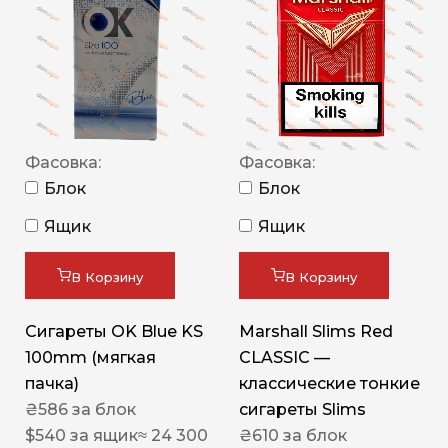
Фасовка:
Фасовка:
Блок
Блок
Ящик
Ящик
В Корзину
В Корзину
Сигареты OK Blue KS
Marshall Slims Red
100mm (мягкая
CLASSIC —
пачка)
классические тонкие
₴
586
за блок
сигареты Slims
$
540
за ящик
≈ 24 300
₴
610
за блок