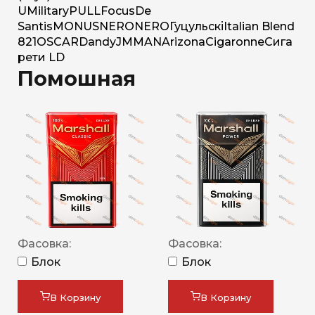
U
Military
PULL
Focus
De
Santis
MONUS
NERO
NERO
Гуцульскі
Italian Blend
821
OSCAR
Dandy
JM
MAN
Arizona
Cigaronne
Сига
рети LD
Помошная
Фасовка:
Фасовка:
Блок
Блок
В Корзину
В Корзину