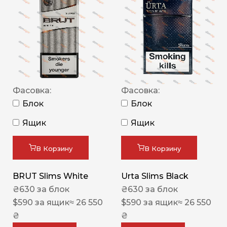
Фасовка:
Фасовка:
Блок
Блок
Ящик
Ящик
В Корзину
В Корзину
BRUT Slims White
Urta Slims Black
₴
630
за блок
₴
630
за блок
$
590
за ящик
≈ 26 550
$
590
за ящик
≈ 26 550
₴
₴