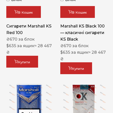
В Кошик
В Кошик
Сигарети Marshall KS
Marshall KS Black 100
Red 100
— класичні сигарети
₴
670
за блок
KS Black
$
635
за ящик
≈ 28 467
₴
670
за блок
₴
$
635
за ящик
≈ 28 467
₴
Купити
Купити