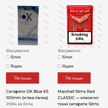
Фасування:
Фасування:
Блок
Блок
Ящик
Ящик
В Кошик
В Кошик
Сигарети OK Blue KS
Marshall Slims Red
100mm (м’яка пачка)
CLASSIC — класичні
₴
584
за блок
тонкі сигарети Slims