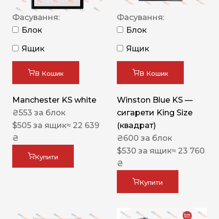
Фасування:
Фасування:
Блок
Блок
Ящик
Ящик
В Кошик
В Кошик
Manchester KS white
Winston Blue KS —
₴
553
за блок
сигарети King Size
$
505
за ящик
≈ 22 639
(квадрат)
₴
₴
600
за блок
$
530
за ящик
≈ 23 760
Купити
₴
Купити