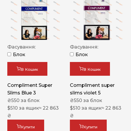
Фасування:
Фасування:
Блок
Блок
В Кошик
В Кошик
Compliment Super
Compliment super
Slims Blue 3
slims violet 5
₴
550
за блок
₴
550
за блок
$
510
за ящик
≈ 22 863
$
510
за ящик
≈ 22 863
₴
₴
Купити
Купити