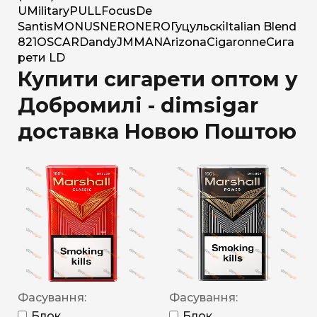
U
Military
PULL
Focus
De
Santis
MONUS
NERO
NERO
Гуцульскі
Italian Blend
821
OSCAR
Dandy
JM
MAN
Arizona
Cigaronne
Сига
рети LD
Купити сигарети оптом у
Добромилі - dimsigar
доставка Новою Поштою
Фасування:
Фасування:
Блок
Блок