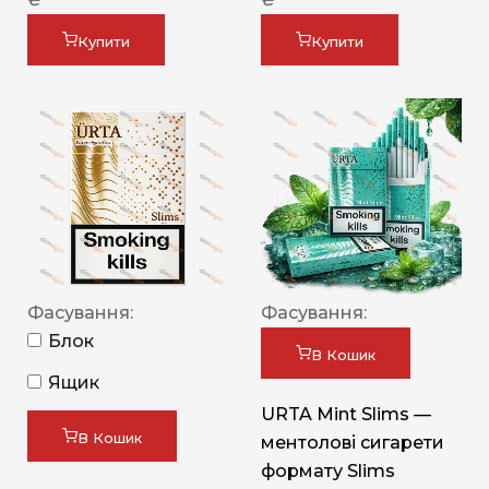
Купити
Купити
Фасування:
Фасування:
Блок
В Кошик
Ящик
URTA Mint Slims —
В Кошик
ментолові сигарети
формату Slims