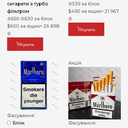
сигарети з турбо
₴
539
за блок
фільтром
$
490
за ящик
≈ 21 967
₴
650
₴
630
за блок
₴
$
600
за ящик
≈ 26 898
Купити
₴
Купити
Акція
Фасування:
Блок
Фасування: