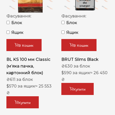
Фасування:
Фасування:
Блок
Блок
Ящик
Ящик
В Кошик
В Кошик
BL KS 100 мм Classic
BRUT Slims Black
(м’яка пачка,
₴
630
за блок
картонний блок)
$
590
за ящик
≈ 26 450
₴
611
за блок
₴
$
570
за ящик
≈ 25 553
Купити
₴
Купити