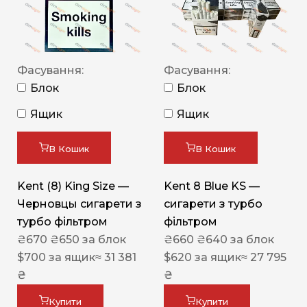
Фасування:
Фасування:
Блок
Блок
Ящик
Ящик
В Кошик
В Кошик
Kent (8) King Size —
Kent 8 Blue KS —
Черновцы сигарети з
сигарети з турбо
турбо фільтром
фільтром
₴
670
₴
650
за блок
₴
660
₴
640
за блок
$
700
за ящик
≈ 31 381
$
620
за ящик
≈ 27 795
₴
₴
Купити
Купити