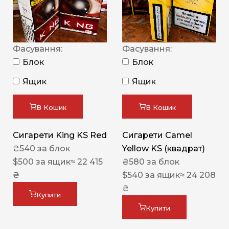
Фасування:
Фасування:
Блок
Блок
Ящик
Ящик
В Кошик
В Кошик
Сигарети King KS Red
Сигарети Camel
₴
540
за блок
Yellow KS (квадрат)
$
500
за ящик
≈ 22 415
₴
580
за блок
₴
$
540
за ящик
≈ 24 208
₴
Купити
Купити