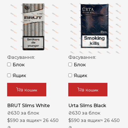
Фасування:
Фасування:
Блок
Блок
Ящик
Ящик
В Кошик
В Кошик
BRUT Slims White
Urta Slims Black
₴
630
за блок
₴
630
за блок
$
590
за ящик
≈ 26 450
$
590
за ящик
≈ 26 450
₴
₴