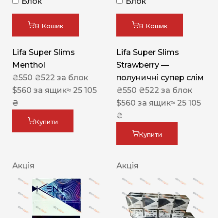
Блок
Блок
В Кошик
В Кошик
Lifa Super Slims
Lifa Super Slims
Menthol
Strawberry —
₴
550
₴
522
за блок
полуничні супер слім
$
560
за ящик
≈ 25 105
₴
550
₴
522
за блок
₴
$
560
за ящик
≈ 25 105
₴
Купити
Купити
Акція
Акція