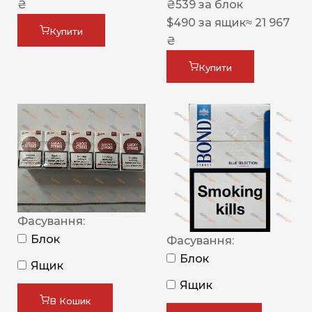
₴
₴
539
за блок
$
490
за ящик
≈ 21 967
Купити
₴
Купити
Фасування:
Блок
Фасування:
Блок
Ящик
Ящик
В Кошик