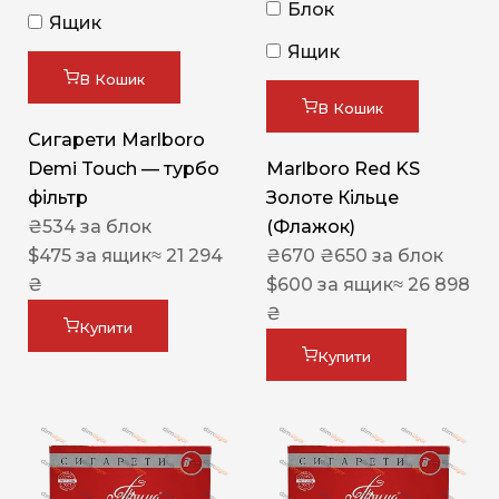
Блок
Ящик
Ящик
В Кошик
В Кошик
Сигарети Marlboro
Demi Touch — турбо
Marlboro Red KS
фільтр
Золоте Кільце
₴
534
за блок
(Флажок)
$
475
за ящик
≈ 21 294
₴
670
₴
650
за блок
₴
$
600
за ящик
≈ 26 898
₴
Купити
Купити