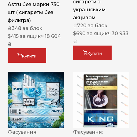
сигарети з
Astru без марки 750
українським
шт ( сигареты без
акцизом
фильтра)
₴
720
за блок
₴
348
за блок
$
690
за ящик
≈ 30 933
$
415
за ящик
≈ 18 604
₴
₴
Купити
Купити
Фасування:
Фасування: