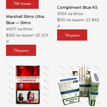
В Кошик
Compliment Blue KS
₴
550
за блок
Marshall Slims Ultra
$
510
за ящик
≈ 22 863
Blue — Slims
₴
₴
607
за блок
$
565
за ящик
≈ 25 329
Купити
₴
Купити