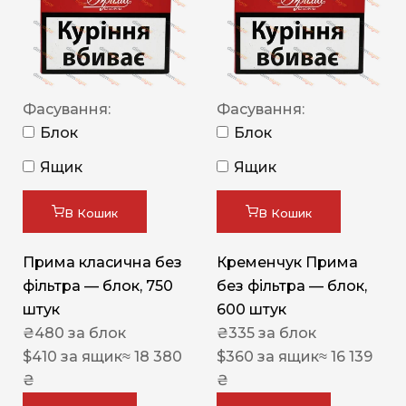
Фасування:
Фасування:
Блок
Блок
Ящик
Ящик
В Кошик
В Кошик
Прима класична без
Кременчук Прима
фільтра — блок, 750
без фільтра — блок,
штук
600 штук
₴
480
за блок
₴
335
за блок
$
410
за ящик
≈ 18 380
$
360
за ящик
≈ 16 139
₴
₴