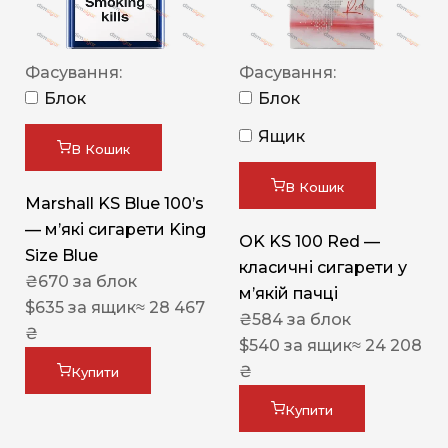
Фасування:
Фасування:
Блок
Блок
Ящик
В Кошик
В Кошик
Marshall KS Blue 100’s
— м’які сигарети King
OK KS 100 Red —
Size Blue
класичні сигарети у
₴
670
за блок
м’якій пачці
$
635
за ящик
≈ 28 467
₴
584
за блок
₴
$
540
за ящик
≈ 24 208
₴
Купити
Купити