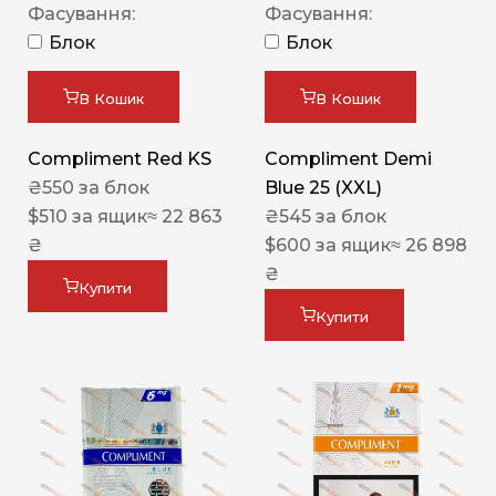
Фасування:
Фасування:
Блок
Блок
В Кошик
В Кошик
Compliment Red KS
Compliment Demi
₴
550
за блок
Blue 25 (XXL)
$
510
за ящик
≈ 22 863
₴
545
за блок
₴
$
600
за ящик
≈ 26 898
₴
Купити
Купити