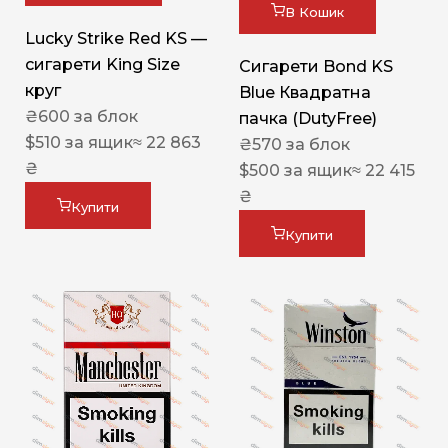
В Кошик
Lucky Strike Red KS —
сигарети King Size
Сигарети Bond KS
круг
Blue Квадратна
₴
600
за блок
пачка (DutyFree)
$
510
за ящик
≈ 22 863
₴
570
за блок
₴
$
500
за ящик
≈ 22 415
₴
Купити
Купити