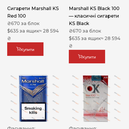
Сигарети Marshall KS
Marshall KS Black 100
Red 100
— класичні сигарети
₴
670
за блок
KS Black
$
635
за ящик
≈ 28 594
₴
670
за блок
₴
$
635
за ящик
≈ 28 594
₴
Купити
Купити
Фасування:
Фасування: