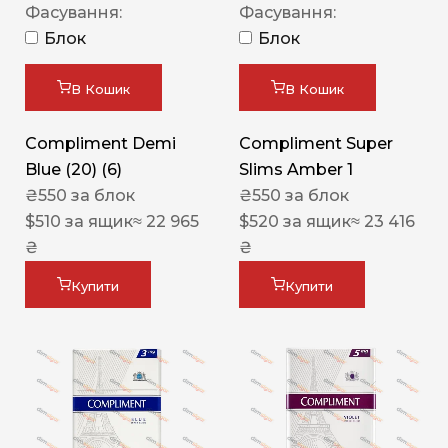
Фасування:
Фасування:
Блок
Блок
В Кошик
В Кошик
Compliment Demi
Compliment Super
Blue (20) (6)
Slims Amber 1
₴
550
за блок
₴
550
за блок
$
510
за ящик
≈ 22 965
$
520
за ящик
≈ 23 416
₴
₴
Купити
Купити