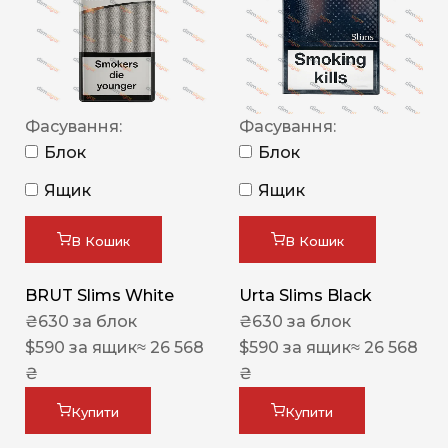
Фасування:
Фасування:
Блок
Блок
Ящик
Ящик
В Кошик
В Кошик
BRUT Slims White
Urta Slims Black
₴
630
за блок
₴
630
за блок
$
590
за ящик
≈ 26 568
$
590
за ящик
≈ 26 568
₴
₴
Купити
Купити