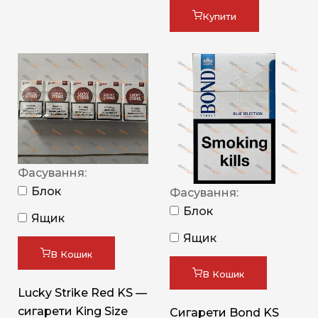
Купити
Фасування:
Блок
Фасування:
Блок
Ящик
Ящик
В Кошик
В Кошик
Lucky Strike Red KS —
сигарети King Size
Сигарети Bond KS