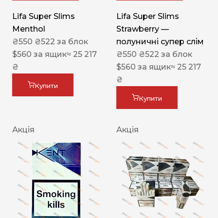
Lifa Super Slims
Lifa Super Slims
Menthol
Strawberry —
₴
550
₴
522
за блок
полуничні супер слім
$
560
за ящик
≈ 25 217
₴
550
₴
522
за блок
₴
$
560
за ящик
≈ 25 217
₴
Купити
Купити
Акція
Акція