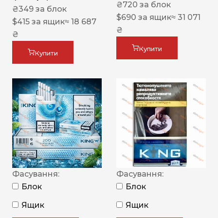
₴
720
за блок
₴
349
за блок
$
690
за ящик
≈ 31 071
$
415
за ящик
≈ 18 687
₴
₴
Купити
Купити
Фасування:
Фасування:
Блок
Блок
Ящик
Ящик