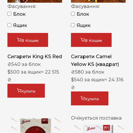
Фасування:
Фасування:
Блок
Блок
Ящик
Ящик
В Кошик
В Кошик
Сигарети King KS Red
Сигарети Camel
₴
540
за блок
Yellow KS (квадрат)
$
500
за ящик
≈ 22 515
₴
580
за блок
₴
$
540
за ящик
≈ 24 316
₴
Купити
Купити
Очікується поставка