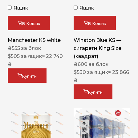
Ящик
Ящик
В Кошик
В Кошик
Manchester KS white
Winston Blue KS —
₴
555
за блок
сигарети King Size
$
505
за ящик
≈ 22 740
(квадрат)
₴
₴
600
за блок
$
530
за ящик
≈ 23 866
Купити
₴
Купити