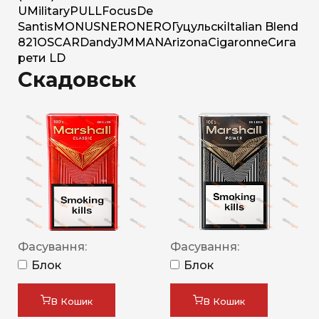
U
Military
PULL
Focus
De
Santis
MONUS
NERO
NERO
Гуцульскі
Italian Blend
821
OSCAR
Dandy
JM
MAN
Arizona
Cigaronne
Сига
рети LD
Скадовськ
Фасування:
Фасування:
Блок
Блок
В Кошик
В Кошик