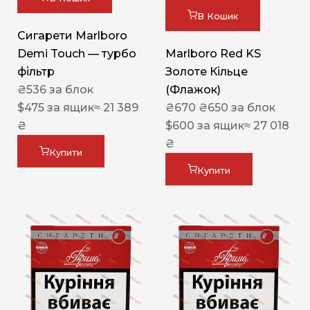
В Кошик
Сигарети Marlboro
Demi Touch — турбо
Marlboro Red KS
фільтр
Золоте Кільце
₴
536
за блок
(Флажок)
$
475
за ящик
≈ 21 389
₴
670
₴
650
за блок
₴
$
600
за ящик
≈ 27 018
₴
Купити
Купити