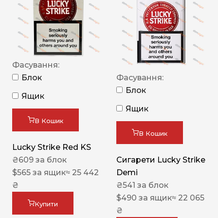
Фасування:
Блок
Фасування:
Блок
Ящик
Ящик
В Кошик
В Кошик
Lucky Strike Red KS
₴
609
за блок
Сигарети Lucky Strike
$
565
за ящик
≈ 25 442
Demi
₴
₴
541
за блок
$
490
за ящик
≈ 22 065
Купити
₴