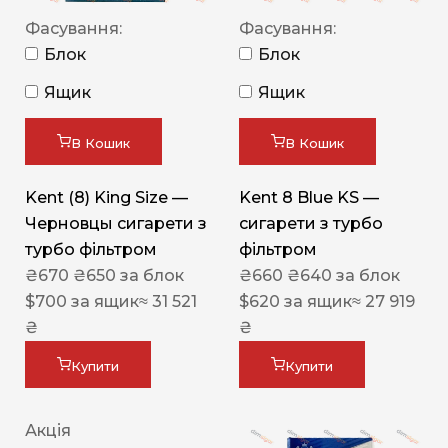
Фасування:
Фасування:
Блок
Блок
Ящик
Ящик
В Кошик
В Кошик
Kent (8) King Size —
Kent 8 Blue KS —
Черновцы сигарети з
сигарети з турбо
турбо фільтром
фільтром
₴
670
₴
650
за блок
₴
660
₴
640
за блок
$
700
за ящик
≈ 31 521
$
620
за ящик
≈ 27 919
₴
₴
Купити
Купити
Акція