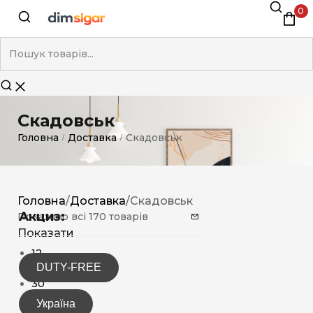
0
Скадовськ
Головна
Доставка
Скадовськ
/
/
Головна
/
Доставка
/
Скадовськ
Акциз:
Показано всі 170 товарів
Показати
12
DUTY-FREE
15
30
Україна