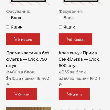
Фасування:
Фасування:
Блок
Блок
Ящик
Ящик
В Кошик
В Кошик
Прима класична без
Кременчук Прима
фільтра — блок, 750
без фільтра — блок,
штук
600 штук
₴
480
за блок
₴
335
за блок
$
410
за ящик
≈ 18 462
$
360
за ящик
≈ 16 211
₴
₴
Купити
Купити