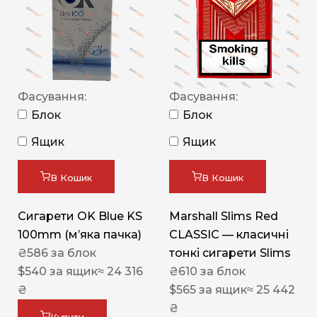
Фасування:
Фасування:
Блок
Блок
Ящик
Ящик
В Кошик
В Кошик
Сигарети OK Blue KS
Marshall Slims Red
100mm (м’яка пачка)
CLASSIC — класичні
₴
586
за блок
тонкі сигарети Slims
$
540
за ящик
≈ 24 316
₴
610
за блок
₴
$
565
за ящик
≈ 25 442
₴