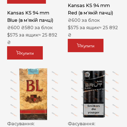
Kansas KS 94 mm
Kansas KS 94 mm
Red (в мʼякій пачці)
Blue (в мʼякій пачці)
₴
600
за блок
₴
600
₴
580
за блок
$
575
за ящик
≈ 25 892
$
575
за ящик
≈ 25 892
₴
₴
Купити
Купити
Фасування:
Фасування: