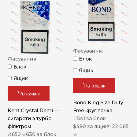
Фасування:
Фасування:
Блок
Блок
Ящик
Ящик
В Кошик
В Кошик
Bond King Size Duty
Kent Crystal Demi —
Free круг пачка
сигарети з турбо
₴
541
за блок
фільтром
$
490
за ящик
≈ 22 065
₴
650
₴
630
за блок
₴