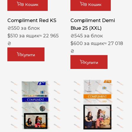
В Кошик
В Кошик
Compliment Red KS
Compliment Demi
₴
550
за блок
Blue 25 (XXL)
$
510
за ящик
≈ 22 965
₴
545
за блок
₴
$
600
за ящик
≈ 27 018
₴
Купити
Купити