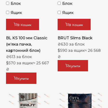
Блок
Блок
Ящик
Ящик
В Кошик
В Кошик
BL KS 100 мм Classic
BRUT Slims Black
(м’яка пачка,
₴
630
за блок
картонний блок)
$
590
за ящик
≈ 26 568
₴
613
за блок
₴
$
570
за ящик
≈ 25 667
Купити
₴
Купити