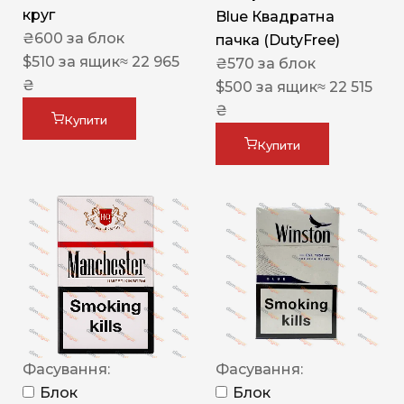
круг
Blue Квадратна
₴
600
за блок
пачка (DutyFree)
$
510
за ящик
≈ 22 965
₴
570
за блок
₴
$
500
за ящик
≈ 22 515
₴
Купити
Купити
Фасування:
Фасування:
Блок
Блок