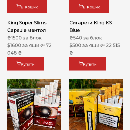
В Кошик
В Кошик
King Super Slims
Сигарети King KS
Capsule ментол
Blue
₴
1500
за блок
₴
540
за блок
$
1600
за ящик
≈ 72
$
500
за ящик
≈ 22 515
048 ₴
₴
Купити
Купити