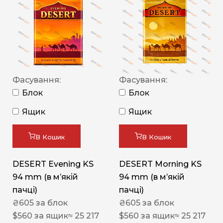
Фасування:
Фасування:
Блок
Блок
Ящик
Ящик
В Кошик
В Кошик
DESERT Evening KS
DESERT Morning KS
94 mm (в мʼякій
94 mm (в мʼякій
пачці)
пачці)
₴
605
за блок
₴
605
за блок
$
560
за ящик
≈ 25 217
$
560
за ящик
≈ 25 217