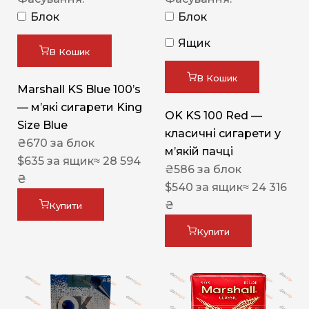
Блок
Блок
Ящик
В Кошик
В Кошик
Marshall KS Blue 100’s
— м’які сигарети King
OK KS 100 Red —
Size Blue
класичні сигарети у
₴
670
за блок
м’якій пачці
$
635
за ящик
≈ 28 594
₴
586
за блок
₴
$
540
за ящик
≈ 24 316
₴
Купити
Купити