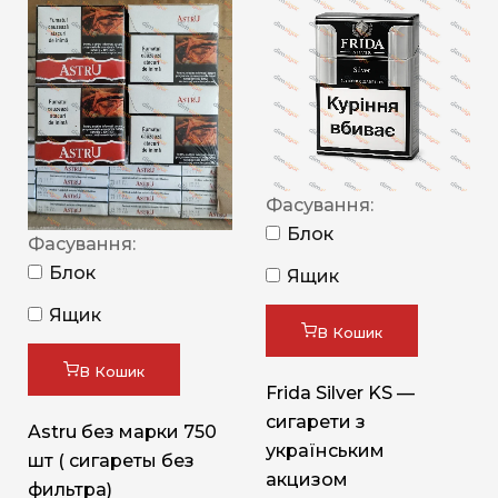
Фасування:
Блок
Фасування:
Блок
Ящик
Ящик
В Кошик
В Кошик
Frida Silver KS —
сигарети з
Astru без марки 750
українським
шт ( сигареты без
акцизом
фильтра)