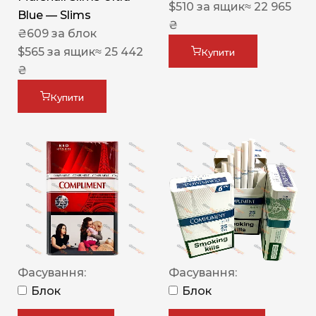
$
510
за ящик
≈ 22 965
Blue — Slims
₴
₴
609
за блок
$
565
за ящик
≈ 25 442
Купити
₴
Купити
Фасування:
Фасування:
Блок
Блок