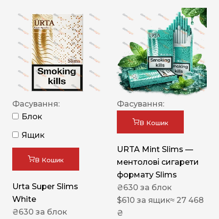
Фасування:
Фасування:
Блок
В Кошик
Ящик
URTA Mint Slims —
В Кошик
ментолові сигарети
формату Slims
Urta Super Slims
₴
630
за блок
White
$
610
за ящик
≈ 27 468
₴
630
за блок
₴