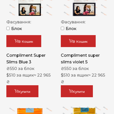
Фасування:
Фасування:
Блок
Блок
В Кошик
В Кошик
Compliment Super
Compliment super
Slims Blue 3
slims violet 5
₴
550
за блок
₴
550
за блок
$
510
за ящик
≈ 22 965
$
510
за ящик
≈ 22 965
₴
₴
Купити
Купити