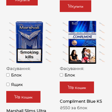
Купити
Купити
Фасування:
Фасування:
Блок
Блок
Ящик
В Кошик
В Кошик
Compliment Blue KS
₴
550
за блок
Marshall Slims Ultra