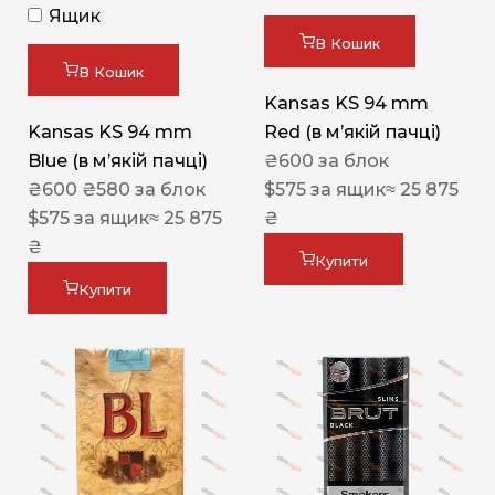
Ящик
В Кошик
В Кошик
Kansas KS 94 mm
Kansas KS 94 mm
Red (в мʼякій пачці)
Blue (в мʼякій пачці)
₴
600
за блок
₴
600
₴
580
за блок
$
575
за ящик
≈ 25 875
$
575
за ящик
≈ 25 875
₴
₴
Купити
Купити