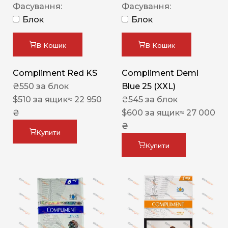
Фасування:
Фасування:
Блок
Блок
В Кошик
В Кошик
Compliment Red KS
Compliment Demi
₴
550
за блок
Blue 25 (XXL)
$
510
за ящик
≈ 22 950
₴
545
за блок
₴
$
600
за ящик
≈ 27 000
₴
Купити
Купити