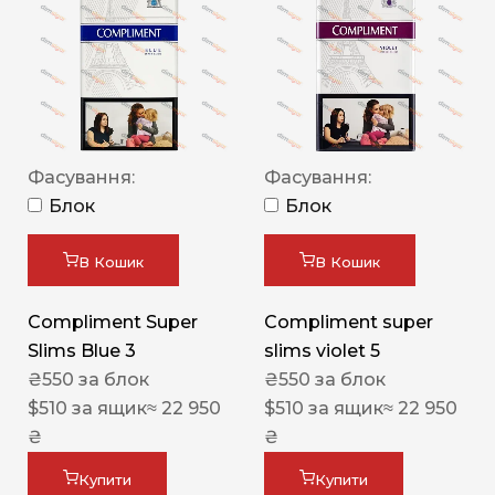
Фасування:
Фасування:
Блок
Блок
В Кошик
В Кошик
Compliment Super
Compliment super
Slims Blue 3
slims violet 5
₴
550
за блок
₴
550
за блок
$
510
за ящик
≈ 22 950
$
510
за ящик
≈ 22 950
₴
₴
Купити
Купити