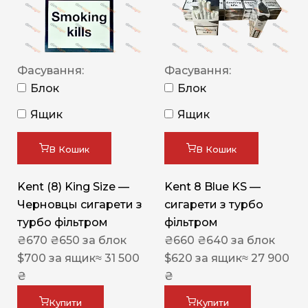
Фасування:
Фасування:
Блок
Блок
Ящик
Ящик
В Кошик
В Кошик
Kent (8) King Size —
Kent 8 Blue KS —
Черновцы сигарети з
сигарети з турбо
турбо фільтром
фільтром
₴
670
₴
650
за блок
₴
660
₴
640
за блок
$
700
за ящик
≈ 31 500
$
620
за ящик
≈ 27 900
₴
₴
Купити
Купити