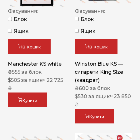
Фасування:
Фасування:
Блок
Блок
Ящик
Ящик
В Кошик
В Кошик
Manchester KS white
Winston Blue KS —
₴
555
за блок
сигарети King Size
$
505
за ящик
≈ 22 725
(квадрат)
₴
₴
600
за блок
$
530
за ящик
≈ 23 850
Купити
₴
Купити