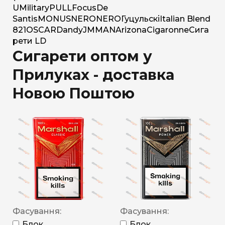
U
Military
PULL
Focus
De
Santis
MONUS
NERO
NERO
Гуцульскі
Italian Blend
821
OSCAR
Dandy
JM
MAN
Arizona
Cigaronne
Сига
рети LD
Сигарети оптом у
Прилуках - доставка
Новою Поштою
Фасування:
Фасування:
Блок
Блок