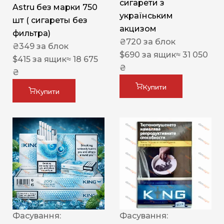
сигарети з
Astru без марки 750
українським
шт ( сигареты без
акцизом
фильтра)
₴
720
за блок
₴
349
за блок
$
690
за ящик
≈ 31 050
$
415
за ящик
≈ 18 675
₴
₴
Купити
Купити
Фасування:
Фасування: