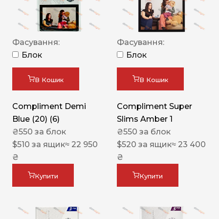
Фасування:
Фасування:
Блок
Блок
В Кошик
В Кошик
Compliment Demi
Compliment Super
Blue (20) (6)
Slims Amber 1
₴
550
за блок
₴
550
за блок
$
510
за ящик
≈ 22 950
$
520
за ящик
≈ 23 400
₴
₴
Купити
Купити