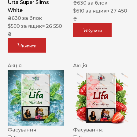
Urta Super Slims
₴
630
за блок
White
$
610
за ящик
≈ 27 450
₴
630
за блок
₴
$
590
за ящик
≈ 26 550
Купити
₴
Купити
Акція
Акція
Фасування:
Фасування: