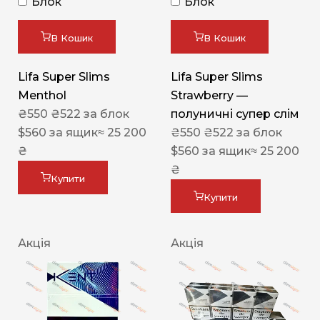
Блок
Блок
В Кошик
В Кошик
Lifa Super Slims
Lifa Super Slims
Menthol
Strawberry —
₴
550
₴
522
за блок
полуничні супер слім
$
560
за ящик
≈ 25 200
₴
550
₴
522
за блок
₴
$
560
за ящик
≈ 25 200
₴
Купити
Купити
Акція
Акція