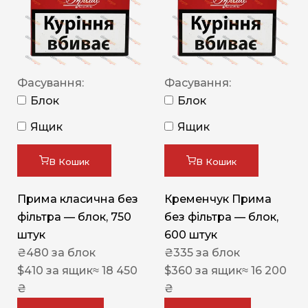
Фасування:
Фасування:
Блок
Блок
Ящик
Ящик
В Кошик
В Кошик
Прима класична без
Кременчук Прима
фільтра — блок, 750
без фільтра — блок,
штук
600 штук
₴
480
за блок
₴
335
за блок
$
410
за ящик
≈ 18 450
$
360
за ящик
≈ 16 200
₴
₴