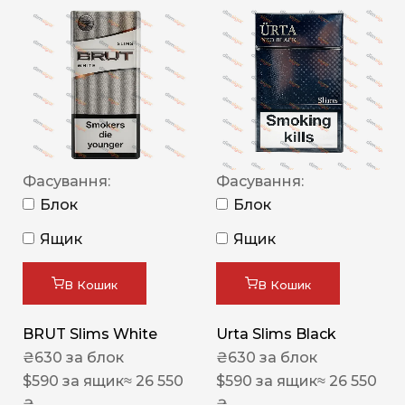
Фасування:
Фасування:
Блок
Блок
Ящик
Ящик
В Кошик
В Кошик
BRUT Slims White
Urta Slims Black
₴
630
за блок
₴
630
за блок
$
590
за ящик
≈ 26 550
$
590
за ящик
≈ 26 550
₴
₴