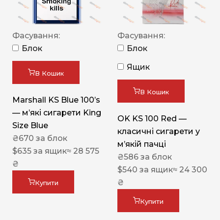
Фасування:
Фасування:
Блок
Блок
Ящик
В Кошик
В Кошик
Marshall KS Blue 100’s
— м’які сигарети King
OK KS 100 Red —
Size Blue
класичні сигарети у
₴
670
за блок
м’якій пачці
$
635
за ящик
≈ 28 575
₴
586
за блок
₴
$
540
за ящик
≈ 24 300
₴
Купити
Купити