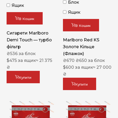
Блок
Ящик
Ящик
В Кошик
В Кошик
Сигарети Marlboro
Demi Touch — турбо
Marlboro Red KS
фільтр
Золоте Кільце
₴
536
за блок
(Флажок)
$
475
за ящик
≈ 21 375
₴
670
₴
650
за блок
₴
$
600
за ящик
≈ 27 000
₴
Купити
Купити