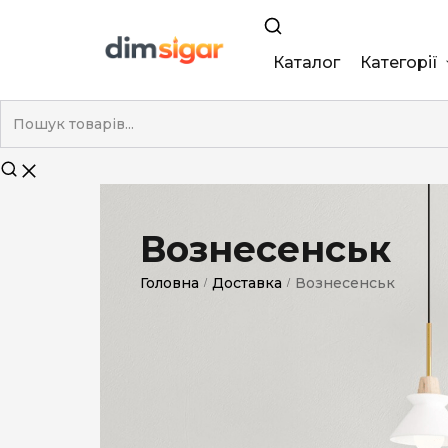
Каталог
Категорії
King Size
Demi
Super Slim
Вознесенськ
Nano
Головна
Доставка
Вознесенськ
/
/
Без фільтра
Duty-Free
Електронні
Смакові (кап