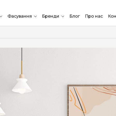
Фасування
Бренди
Блог
Про нас
Кон
Ящик
Elf Bar
Блок
Compliment
Львів
Marshall
Marlboro
OK
ÜRTA
сула)
Lifa
BRUT