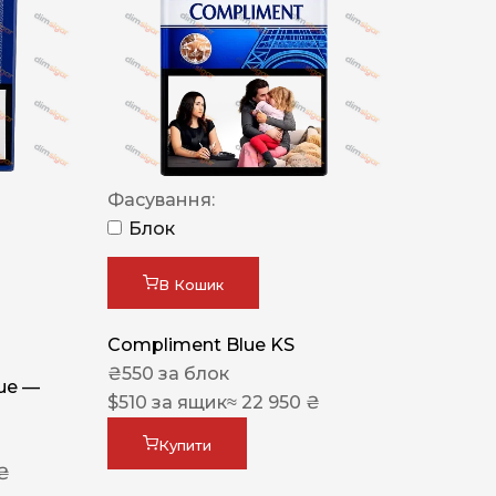
Фасування:
Блок
В Кошик
Compliment Blue KS
₴
550
за блок
lue —
$
510
за ящик
≈ 22 950 ₴
Купити
 ₴