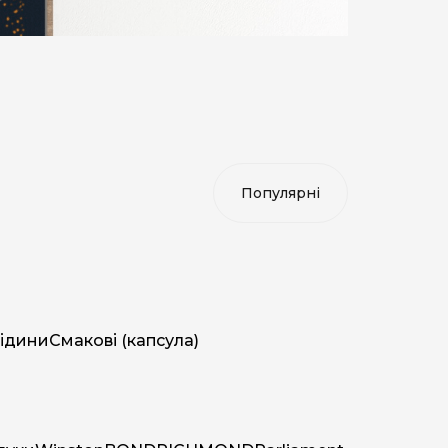
ідини
Смакові (капсула)