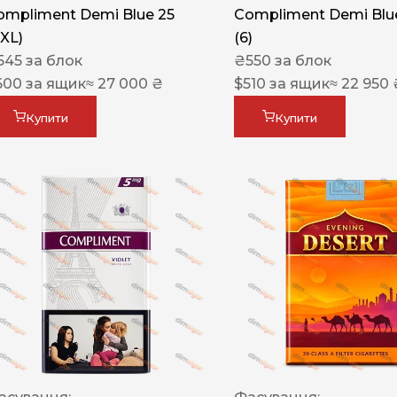
ompliment Demi Blue 25
Compliment Demi Blue
XXL)
(6)
545
за блок
₴
550
за блок
600
за ящик
≈ 27 000 ₴
$
510
за ящик
≈ 22 950 
Купити
Купити