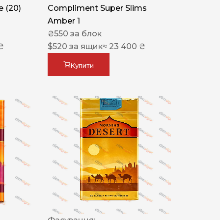
 (20)
Compliment Super Slims
Amber 1
₴
550
за блок
₴
$
520
за ящик
≈ 23 400 ₴
Купити