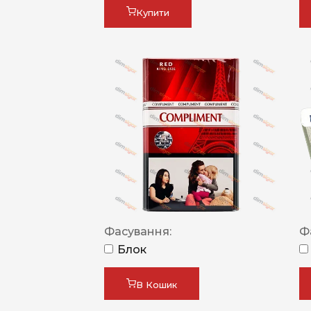
Купити
Фасування:
Ф
Блок
В Кошик