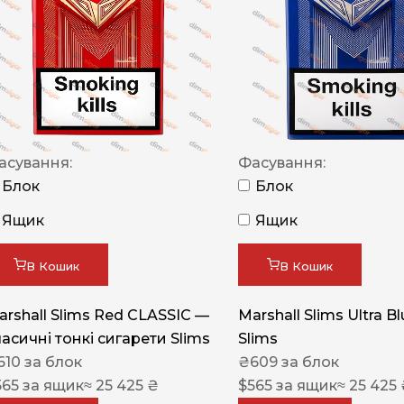
NERO
NERO
Гуцульскі
Italian Blend 821
OSCAR
асування:
Фасування:
Блок
Блок
Dandy
Ящик
Ящик
JM
MAN
В Кошик
В Кошик
Arizona
arshall Slims Red CLASSIC —
Marshall Slims Ultra B
Cigaronne
ласичні тонкі сигарети Slims
Slims
Сигарети LD
610
за блок
₴
609
за блок
565
за ящик
≈ 25 425 ₴
$
565
за ящик
≈ 25 425