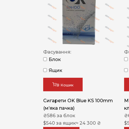
Фасування:
Ф
Блок
Ящик
В Кошик
Сигарети OK Blue KS 100mm
M
(м’яка пачка)
к
₴
586
за блок
₴
$
540
за ящик
≈ 24 300 ₴
$