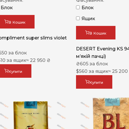
асування:
Фасування:
Блок
Блок
Ящик
В Кошик
В Кошик
ompliment super slims violet
DESERT Evening KS 9
550
за блок
мʼякій пачці)
510
за ящик
≈ 22 950 ₴
₴
605
за блок
$
560
за ящик
≈ 25 200
Купити
Купити