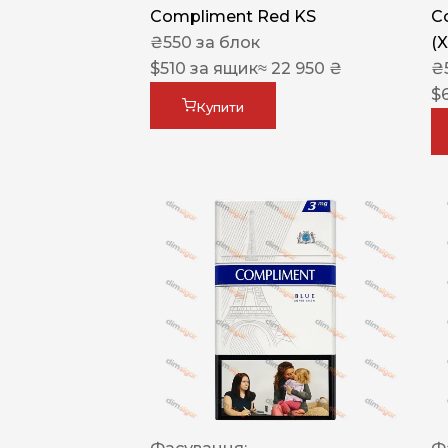
Compliment Red KS
C
₴
550
за блок
(
$
510
за ящик
≈ 22 950 ₴
₴
$
Купити