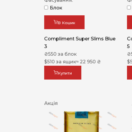
Фасування:
Ф
Блок
В Кошик
Compliment Super Slims Blue
C
3
5
₴
550
за блок
₴
$
510
за ящик
≈ 22 950 ₴
$
Купити
Акція