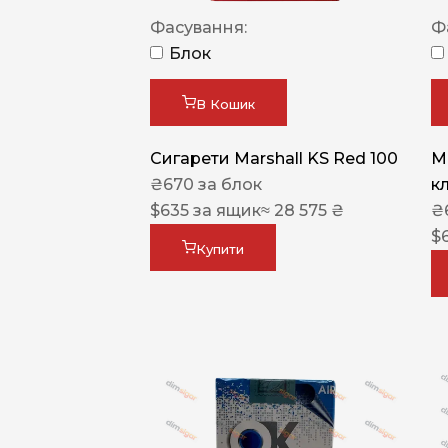
Фасування:
Ф
Блок
В Кошик
Сигарети Marshall KS Red 100
M
₴
670
за блок
к
$
635
за ящик
≈ 28 575 ₴
₴
$
Купити