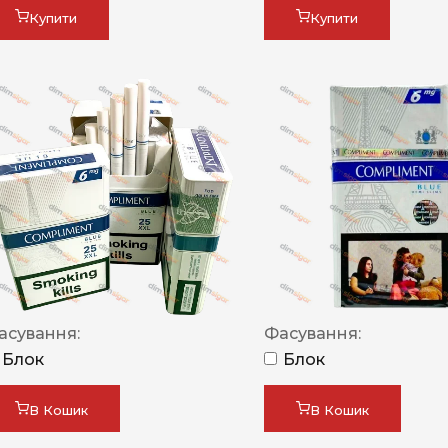
Купити
Купити
асування:
Фасування:
Блок
Блок
В Кошик
В Кошик