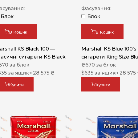
Акциз UA
асування:
Фасування:
Капсула (смак)
Блок
Блок
Manchester
В Кошик
В Кошик
Nistru
arshall KS Black 100 —
Marshall KS Blue 100’s
Leana
ласичні сигарети KS Black
сигарети King Size Bl
Montecristo
670
за блок
₴
670
за блок
635
за ящик
≈ 28 575 ₴
$
635
за ящик
≈ 28 575
ASTRU
Military
Купити
Купити
PULL
Focus
De Santis
MONUS