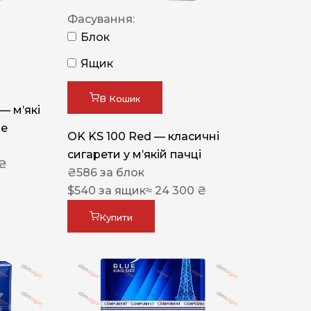
Фасування:
Блок
Ящик
В Кошик
 — м’які
ue
OK KS 100 Red — класичні
сигарети у м’якій пачці
 ₴
₴
586
за блок
$
540
за ящик
≈ 24 300 ₴
Купити