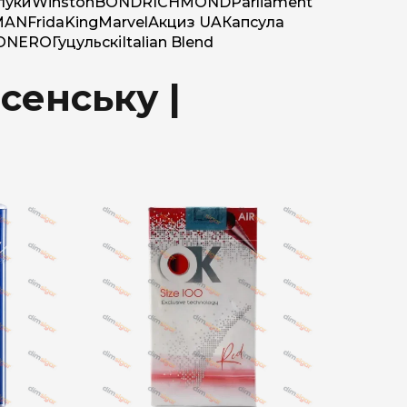
луки
Winston
BOND
RICHMOND
Parliament
MAN
Frida
King
Marvel
Акциз UA
Капсула
O
NERO
Гуцульскі
Italian Blend
сенську |