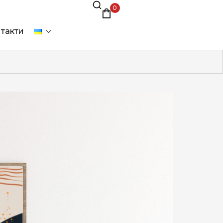
0
такти