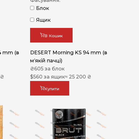
Фасування:
Блок
Ящик
В Кошик
4 mm (в
DESERT Morning KS 94 mm (в
мʼякій пачці)
₴
605
за блок
 ₴
$
560
за ящик
≈ 25 200 ₴
Купити