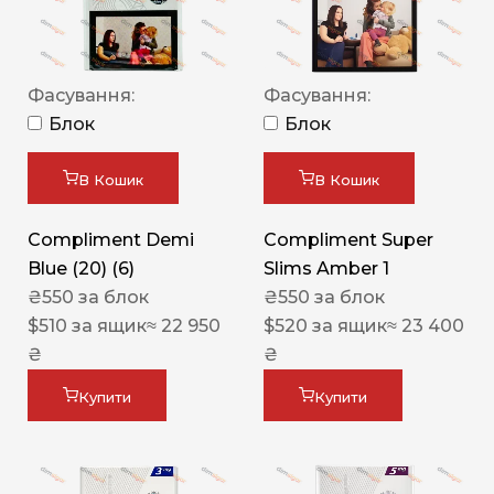
Фасування:
Фасування:
Блок
Блок
В Кошик
В Кошик
Compliment Demi
Compliment Super
Blue (20) (6)
Slims Amber 1
₴
550
за блок
₴
550
за блок
$
510
за ящик
≈ 22 950
$
520
за ящик
≈ 23 400
₴
₴
Купити
Купити