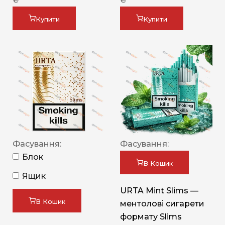
Купити
Купити
Фасування:
Фасування:
Блок
В Кошик
Ящик
URTA Mint Slims —
В Кошик
ментолові сигарети
формату Slims