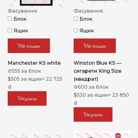
Фасування:
Фасування:
Блок
Блок
Ящик
Ящик
В Кошик
В Кошик
Manchester KS white
Winston Blue KS —
₴
555
за блок
сигарети King Size
$
505
за ящик
≈ 22 725
(квадрат)
₴
₴
600
за блок
$
530
за ящик
≈ 23 850
Купити
₴
Купити