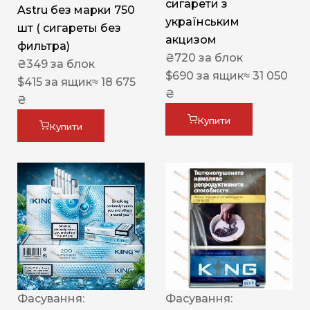
сигарети з
Astru без марки 750
українським
шт ( сигареты без
акцизом
фильтра)
₴
720
за блок
₴
349
за блок
$
690
за ящик
≈ 31 050
$
415
за ящик
≈ 18 675
₴
₴
Купити
Купити
Фасування:
Фасування: