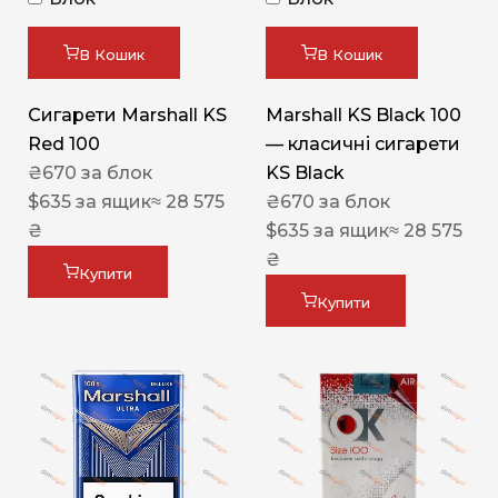
В Кошик
В Кошик
Сигарети Marshall KS
Marshall KS Black 100
Red 100
— класичні сигарети
₴
670
за блок
KS Black
$
635
за ящик
≈ 28 575
₴
670
за блок
₴
$
635
за ящик
≈ 28 575
₴
Купити
Купити