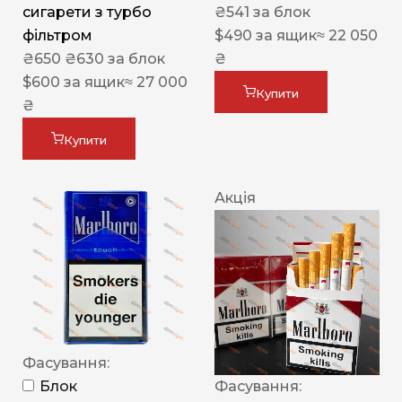
сигарети з турбо
₴
541
за блок
фільтром
$
490
за ящик
≈ 22 050
₴
650
₴
630
за блок
₴
$
600
за ящик
≈ 27 000
Купити
₴
Купити
Акція
Фасування:
Блок
Фасування: