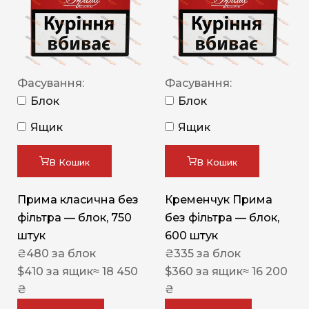
Фасування:
Фасування:
Блок
Блок
Ящик
Ящик
В Кошик
В Кошик
Прима класична без
Кременчук Прима
фільтра — блок, 750
без фільтра — блок,
штук
600 штук
₴
480
за блок
₴
335
за блок
$
410
за ящик
≈ 18 450
$
360
за ящик
≈ 16 200
₴
₴