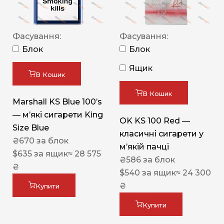
Фасування:
Фасування:
Блок
Блок
Ящик
В Кошик
В Кошик
Marshall KS Blue 100’s
— м’які сигарети King
OK KS 100 Red —
Size Blue
класичні сигарети у
₴
670
за блок
м’якій пачці
$
635
за ящик
≈ 28 575
₴
586
за блок
₴
$
540
за ящик
≈ 24 300
₴
Купити
Купити