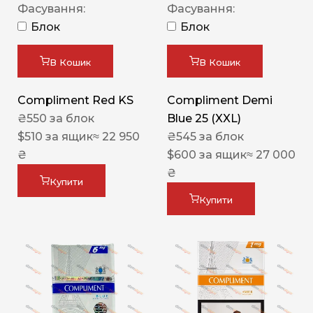
Фасування:
Фасування:
Блок
Блок
В Кошик
В Кошик
Compliment Red KS
Compliment Demi
₴
550
за блок
Blue 25 (XXL)
$
510
за ящик
≈ 22 950
₴
545
за блок
₴
$
600
за ящик
≈ 27 000
₴
Купити
Купити