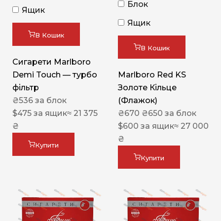
Блок
Ящик
Ящик
В Кошик
В Кошик
Сигарети Marlboro
Demi Touch — турбо
Marlboro Red KS
фільтр
Золоте Кільце
₴
536
за блок
(Флажок)
$
475
за ящик
≈ 21 375
₴
670
₴
650
за блок
₴
$
600
за ящик
≈ 27 000
₴
Купити
Купити