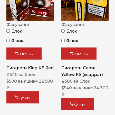
Фасування:
Фасування:
Блок
Блок
Ящик
Ящик
В Кошик
В Кошик
Сигарети King KS Red
Сигарети Camel
₴
540
за блок
Yellow KS (квадрат)
$
500
за ящик
≈ 22 500
₴
580
за блок
₴
$
540
за ящик
≈ 24 300
₴
Купити
Купити