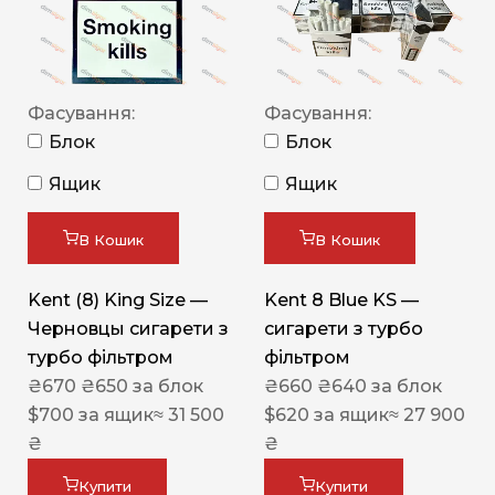
Фасування:
Фасування:
Блок
Блок
Ящик
Ящик
В Кошик
В Кошик
Kent (8) King Size —
Kent 8 Blue KS —
Черновцы сигарети з
сигарети з турбо
турбо фільтром
фільтром
₴
670
₴
650
за блок
₴
660
₴
640
за блок
$
700
за ящик
≈ 31 500
$
620
за ящик
≈ 27 900
₴
₴
Купити
Купити