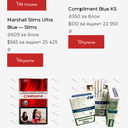
В Кошик
Compliment Blue KS
₴
550
за блок
Marshall Slims Ultra
$
510
за ящик
≈ 22 950
Blue — Slims
₴
₴
609
за блок
$
565
за ящик
≈ 25 425
Купити
₴
Купити