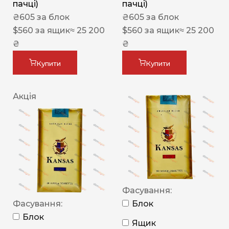
пачці)
пачці)
₴
605
за блок
₴
605
за блок
$
560
за ящик
≈ 25 200
$
560
за ящик
≈ 25 200
₴
₴
Купити
Купити
Акція
Фасування:
Фасування:
Блок
Блок
Ящик