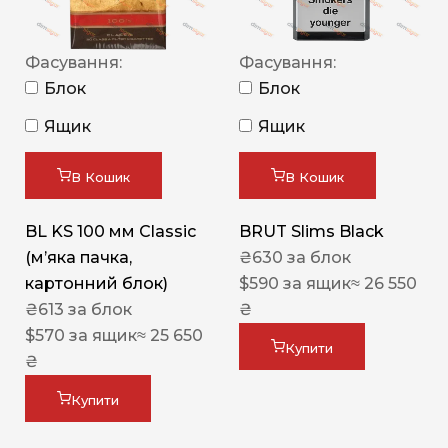
Фасування:
Фасування:
Блок
Блок
Ящик
Ящик
В Кошик
В Кошик
BL KS 100 мм Classic
BRUT Slims Black
(м’яка пачка,
₴
630
за блок
картонний блок)
$
590
за ящик
≈ 26 550
₴
613
за блок
₴
$
570
за ящик
≈ 25 650
Купити
₴
Купити