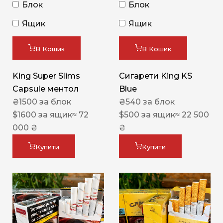
Блок
Блок
Ящик
Ящик
В Кошик
В Кошик
King Super Slims
Сигарети King KS
Capsule ментол
Blue
₴
1500
за блок
₴
540
за блок
$
1600
за ящик
≈ 72
$
500
за ящик
≈ 22 500
000 ₴
₴
Купити
Купити