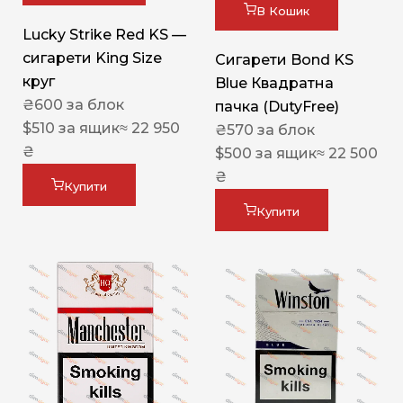
В Кошик
Lucky Strike Red KS —
сигарети King Size
Сигарети Bond KS
круг
Blue Квадратна
₴
600
за блок
пачка (DutyFree)
$
510
за ящик
≈ 22 950
₴
570
за блок
₴
$
500
за ящик
≈ 22 500
₴
Купити
Купити