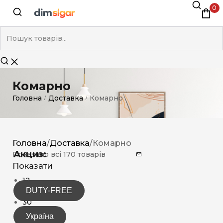
0
Комарно
Головна
Доставка
Комарно
/
/
Головна
/
Доставка
/
Комарно
Акциз:
Показано всі 170 товарів
Показати
12
DUTY-FREE
15
30
Україна