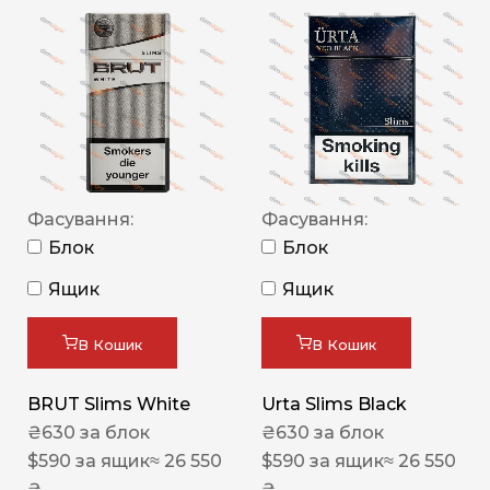
Фасування:
Фасування:
Блок
Блок
Ящик
Ящик
В Кошик
В Кошик
BRUT Slims White
Urta Slims Black
₴
630
за блок
₴
630
за блок
$
590
за ящик
≈ 26 550
$
590
за ящик
≈ 26 550
₴
₴