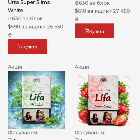
Urta Super Slims
₴
630
за блок
White
$
610
за ящик
≈ 27 450
₴
630
за блок
₴
$
590
за ящик
≈ 26 550
Купити
₴
Купити
Акція
Акція
Фасування:
Фасування: