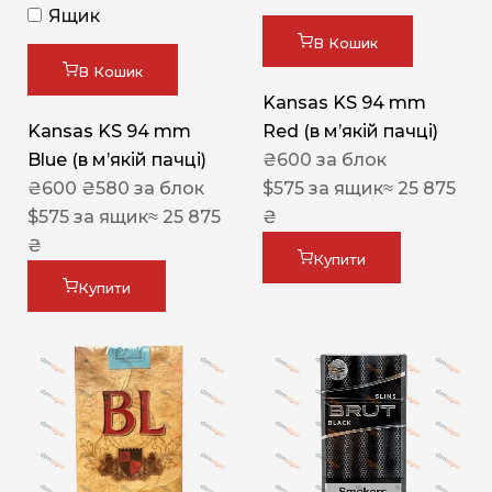
Ящик
В Кошик
В Кошик
Kansas KS 94 mm
Kansas KS 94 mm
Red (в мʼякій пачці)
Blue (в мʼякій пачці)
₴
600
за блок
₴
600
₴
580
за блок
$
575
за ящик
≈ 25 875
$
575
за ящик
≈ 25 875
₴
₴
Купити
Купити