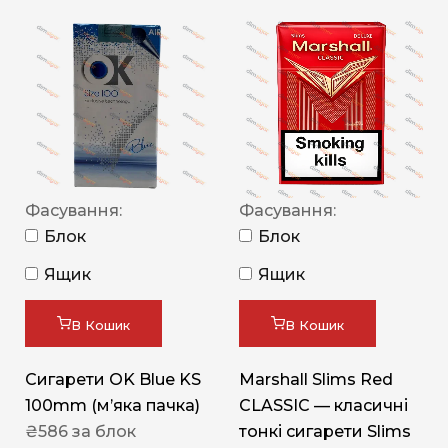
Фасування:
Фасування:
Блок
Блок
Ящик
Ящик
В Кошик
В Кошик
Сигарети OK Blue KS
Marshall Slims Red
100mm (м’яка пачка)
CLASSIC — класичні
₴
586
за блок
тонкі сигарети Slims