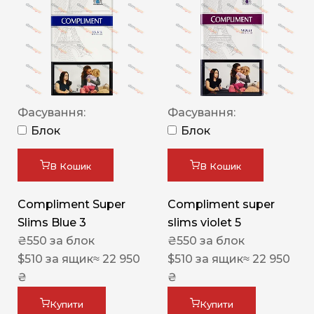
Фасування:
Фасування:
Блок
Блок
В Кошик
В Кошик
Compliment Super
Compliment super
Slims Blue 3
slims violet 5
₴
550
за блок
₴
550
за блок
$
510
за ящик
≈ 22 950
$
510
за ящик
≈ 22 950
₴
₴
Купити
Купити