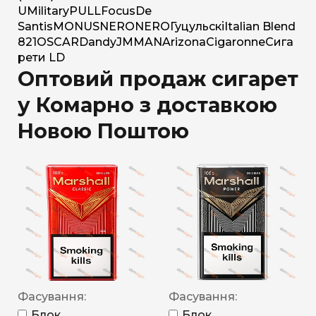
U
Military
PULL
Focus
De
Santis
MONUS
NERO
NERO
Гуцульскі
Italian Blend
821
OSCAR
Dandy
JM
MAN
Arizona
Cigaronne
Сига
рети LD
Оптовий продаж сигарет
у Комарно з доставкою
Новою Поштою
Фасування:
Фасування:
Блок
Блок