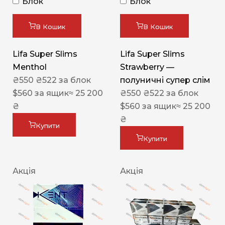
Блок
Блок
В Кошик
В Кошик
Lifa Super Slims
Lifa Super Slims
Menthol
Strawberry —
₴
550
₴
522
за блок
полуничні супер слім
$
560
за ящик
≈ 25 200
₴
550
₴
522
за блок
₴
$
560
за ящик
≈ 25 200
₴
Купити
Купити
Акція
Акція