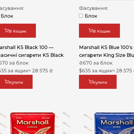
Акциз UA
асування:
Фасування:
Капсула (смак)
Блок
Блок
Manchester
В Кошик
В Кошик
Nistru
arshall KS Black 100 —
Marshall KS Blue 100’s
Leana
ласичні сигарети KS Black
сигарети King Size Bl
Montecristo
670
за блок
₴
670
за блок
635
за ящик
≈ 28 575 ₴
$
635
за ящик
≈ 28 575
ASTRU
Military
Купити
Купити
PULL
Focus
De Santis
MONUS