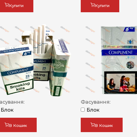
Купити
Купити
асування:
Фасування:
Блок
Блок
В Кошик
В Кошик