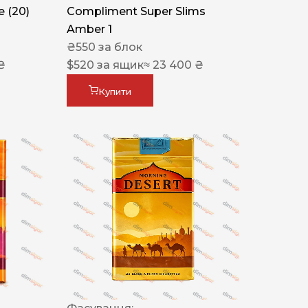
 (20)
Compliment Super Slims
Amber 1
₴
550
за блок
₴
$
520
за ящик
≈ 23 400 ₴
Купити