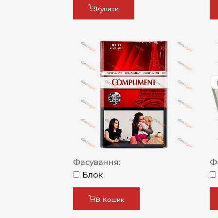
Купити
Фасування:
Ф
Блок
В Кошик