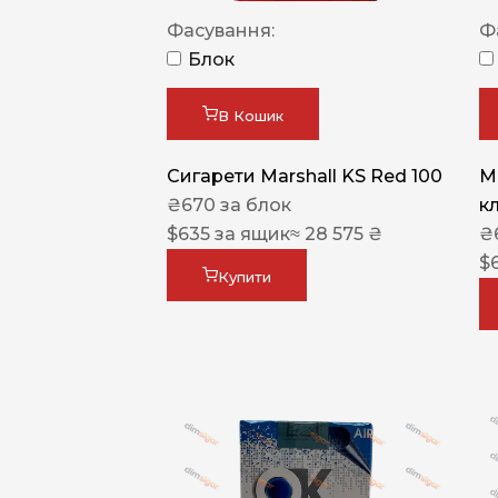
Фасування:
Ф
Блок
В Кошик
Сигарети Marshall KS Red 100
M
₴
670
за блок
к
$
635
за ящик
≈ 28 575 ₴
₴
$
Купити