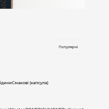
ідини
Смакові (капсула)