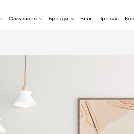
Фасування
Бренди
Блог
Про нас
Кон
Ящик
Elf Bar
Блок
Compliment
Львів
Marshall
Marlboro
OK
ÜRTA
сула)
Lifa
BRUT