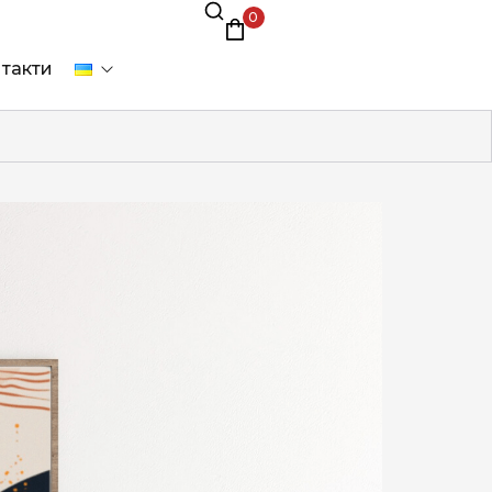
0
такти