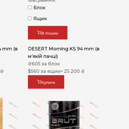
Фасування:
Блок
Ящик
В Кошик
4 mm (в
DESERT Morning KS 94 mm (в
мʼякій пачці)
₴
605
за блок
 ₴
$
560
за ящик
≈ 25 200 ₴
Купити