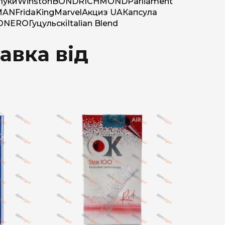
луки
Winston
BOND
RICHMOND
Parliament
MAN
Frida
King
Marvel
Акциз UA
Капсула
O
NERO
Гуцульскі
Italian Blend
авка від