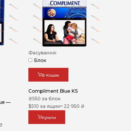
Фасування:
Блок
В Кошик
Compliment Blue KS
₴
550
за блок
lue —
$
510
за ящик
≈ 22 950 ₴
Купити
 ₴