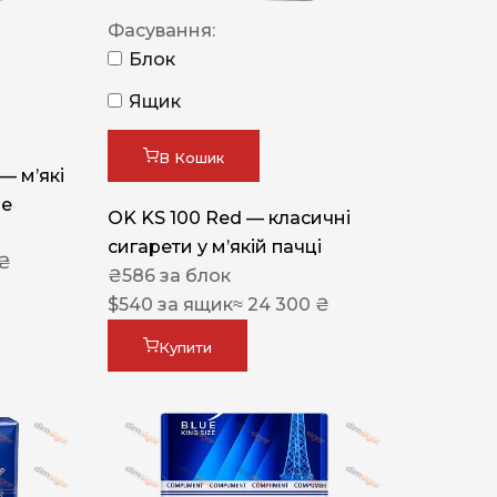
Фасування:
Блок
Ящик
В Кошик
 — м’які
ue
OK KS 100 Red — класичні
сигарети у м’якій пачці
 ₴
₴
586
за блок
$
540
за ящик
≈ 24 300 ₴
Купити