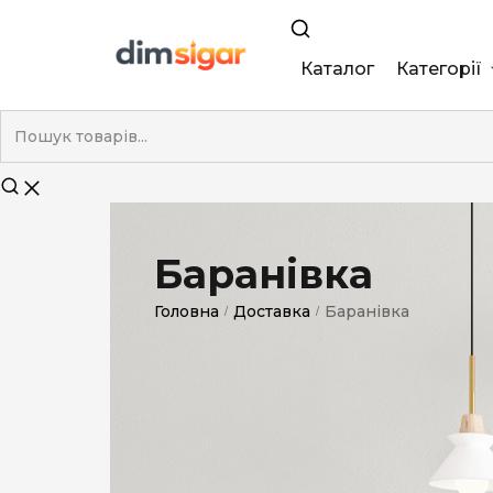
Каталог
Категорії
King Size
Demi
Super Slim
Баранівка
Nano
Головна
Доставка
Баранівка
/
/
Без фільтра
Duty-Free
Електронні
Смакові (кап