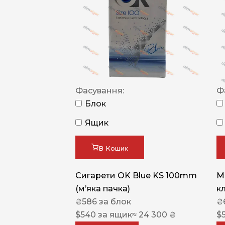
Фасування:
Ф
Блок
Ящик
В Кошик
Сигарети OK Blue KS 100mm
M
(м’яка пачка)
к
₴
586
за блок
₴
$
540
за ящик
≈ 24 300 ₴
$