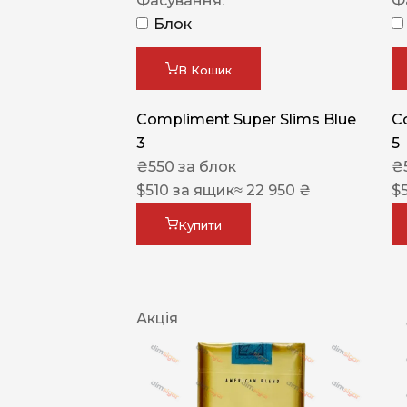
Фасування:
Ф
Блок
В Кошик
Compliment Super Slims Blue
C
3
5
₴
550
за блок
₴
$
510
за ящик
≈ 22 950 ₴
$
Купити
Акція