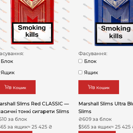
NERO
NERO
Гуцульскі
Italian Blend 821
OSCAR
асування:
Фасування:
Блок
Блок
Dandy
Ящик
Ящик
JM
MAN
В Кошик
В Кошик
Arizona
arshall Slims Red CLASSIC —
Marshall Slims Ultra B
Cigaronne
ласичні тонкі сигарети Slims
Slims
Сигарети LD
610
за блок
₴
609
за блок
565
за ящик
≈ 25 425 ₴
$
565
за ящик
≈ 25 425