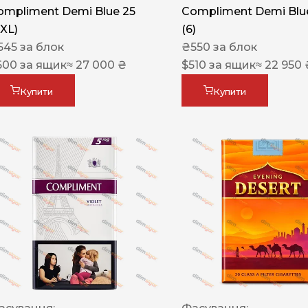
ompliment Demi Blue 25
Compliment Demi Blue
XXL)
(6)
545
за блок
₴
550
за блок
600
за ящик
≈ 27 000 ₴
$
510
за ящик
≈ 22 950 
Купити
Купити