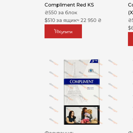
Compliment Red KS
C
₴
550
за блок
(
$
510
за ящик
≈ 22 950 ₴
₴
$
Купити