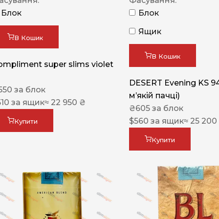
асування:
Фасування:
Блок
Блок
Ящик
В Кошик
В Кошик
ompliment super slims violet
DESERT Evening KS 9
550
за блок
мʼякій пачці)
510
за ящик
≈ 22 950 ₴
₴
605
за блок
$
560
за ящик
≈ 25 200
Купити
Купити