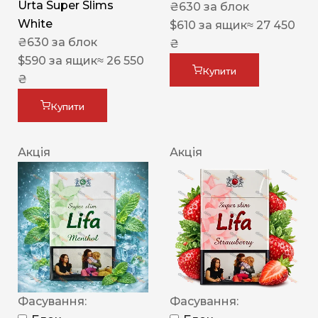
Urta Super Slims
₴
630
за блок
White
$
610
за ящик
≈ 27 450
₴
630
за блок
₴
$
590
за ящик
≈ 26 550
Купити
₴
Купити
Акція
Акція
Фасування:
Фасування: