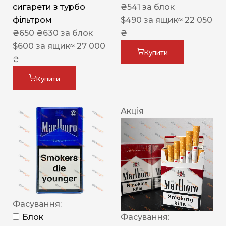
сигарети з турбо
₴
541
за блок
фільтром
$
490
за ящик
≈ 22 050
₴
650
₴
630
за блок
₴
$
600
за ящик
≈ 27 000
Купити
₴
Купити
Акція
Фасування:
Блок
Фасування: