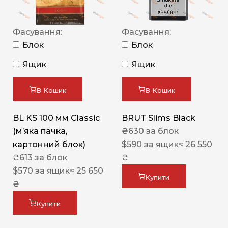
Фасування:
Фасування:
Блок
Блок
Ящик
Ящик
В Кошик
В Кошик
BL KS 100 мм Classic
BRUT Slims Black
(м’яка пачка,
₴
630
за блок
картонний блок)
$
590
за ящик
≈ 26 550
₴
613
за блок
₴
$
570
за ящик
≈ 25 650
Купити
₴
Купити