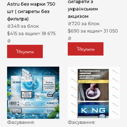
сигарети з
Astru без марки 750
українським
шт ( сигареты без
акцизом
фильтра)
₴
720
за блок
₴
349
за блок
$
690
за ящик
≈ 31 050
$
415
за ящик
≈ 18 675
₴
₴
Купити
Купити
Фасування:
Фасування: