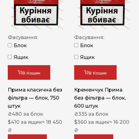
Фасування:
Фасування:
Блок
Блок
Ящик
Ящик
В Кошик
В Кошик
Прима класична без
Кременчук Прима
фільтра — блок, 750
без фільтра — блок,
штук
600 штук
₴
480
за блок
₴
335
за блок
$
410
за ящик
≈ 18 450
$
360
за ящик
≈ 16 200
₴
₴