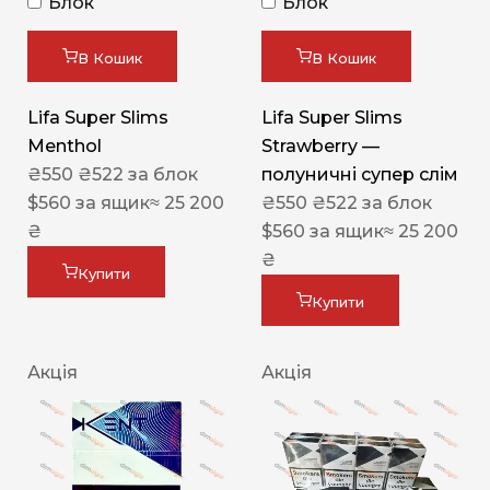
Блок
Блок
В Кошик
В Кошик
Lifa Super Slims
Lifa Super Slims
Menthol
Strawberry —
₴
550
₴
522
за блок
полуничні супер слім
$
560
за ящик
≈ 25 200
₴
550
₴
522
за блок
₴
$
560
за ящик
≈ 25 200
₴
Купити
Купити
Акція
Акція