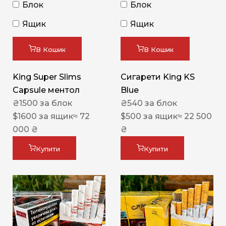
Блок
Блок
Ящик
Ящик
В Кошик
В Кошик
King Super Slims
Сигарети King KS
Capsule ментол
Blue
₴
1500
за блок
₴
540
за блок
$
1600
за ящик
≈ 72
$
500
за ящик
≈ 22 500
000 ₴
₴
Купити
Купити