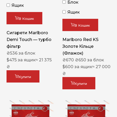
Блок
Ящик
Ящик
В Кошик
В Кошик
Сигарети Marlboro
Demi Touch — турбо
Marlboro Red KS
фільтр
Золоте Кільце
₴
536
за блок
(Флажок)
$
475
за ящик
≈ 21 375
₴
670
₴
650
за блок
₴
$
600
за ящик
≈ 27 000
₴
Купити
Купити