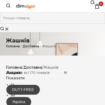
0
Жашків
Головна
Доставка
Жашків
/
/
Головна
/
Доставка
/
Жашків
Акциз:
Показано всі 170 товарів
Показати
12
DUTY-FREE
15
30
Україна