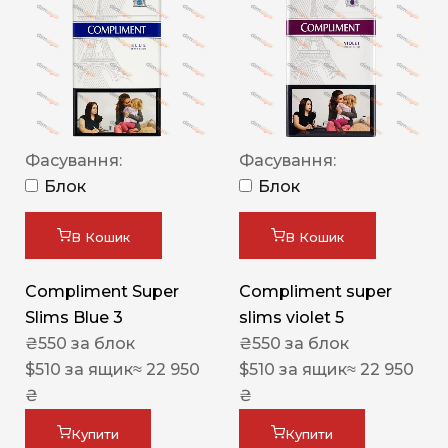
Фасування:
Фасування:
Блок
Блок
В Кошик
В Кошик
Compliment Super
Compliment super
Slims Blue 3
slims violet 5
₴
550
за блок
₴
550
за блок
$
510
за ящик
≈ 22 950
$
510
за ящик
≈ 22 950
₴
₴
Купити
Купити