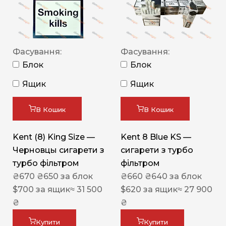
Фасування:
Фасування:
Блок
Блок
Ящик
Ящик
В Кошик
В Кошик
Kent (8) King Size —
Kent 8 Blue KS —
Черновцы сигарети з
сигарети з турбо
турбо фільтром
фільтром
₴
670
₴
650
за блок
₴
660
₴
640
за блок
$
700
за ящик
≈ 31 500
$
620
за ящик
≈ 27 900
₴
₴
Купити
Купити