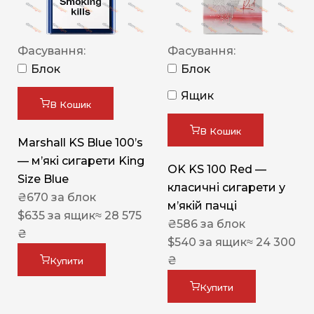
Фасування:
Фасування:
Блок
Блок
Ящик
В Кошик
В Кошик
Marshall KS Blue 100’s
— м’які сигарети King
OK KS 100 Red —
Size Blue
класичні сигарети у
₴
670
за блок
м’якій пачці
$
635
за ящик
≈ 28 575
₴
586
за блок
₴
$
540
за ящик
≈ 24 300
₴
Купити
Купити