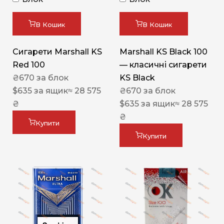
В Кошик
В Кошик
Сигарети Marshall KS
Marshall KS Black 100
Red 100
— класичні сигарети
₴
670
за блок
KS Black
$
635
за ящик
≈ 28 575
₴
670
за блок
₴
$
635
за ящик
≈ 28 575
₴
Купити
Купити