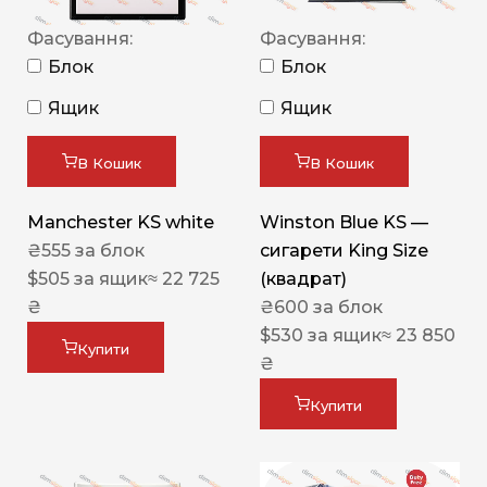
Фасування:
Фасування:
Блок
Блок
Ящик
Ящик
В Кошик
В Кошик
Manchester KS white
Winston Blue KS —
₴
555
за блок
сигарети King Size
$
505
за ящик
≈ 22 725
(квадрат)
₴
₴
600
за блок
$
530
за ящик
≈ 23 850
Купити
₴
Купити