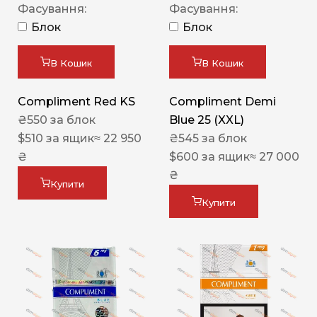
Фасування:
Фасування:
Блок
Блок
В Кошик
В Кошик
Compliment Red KS
Compliment Demi
₴
550
за блок
Blue 25 (XXL)
$
510
за ящик
≈ 22 950
₴
545
за блок
₴
$
600
за ящик
≈ 27 000
₴
Купити
Купити