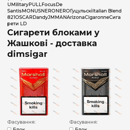
U
Military
PULL
Focus
De
Santis
MONUS
NERO
NERO
Гуцульскі
Italian Blend
821
OSCAR
Dandy
JM
MAN
Arizona
Cigaronne
Сига
рети LD
Сигарети блоками у
Жашкові - доставка
dimsigar
Фасування:
Фасування:
Блок
Блок