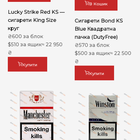
В Кошик
Lucky Strike Red KS —
сигарети King Size
Сигарети Bond KS
круг
Blue Квадратна
₴
600
за блок
пачка (DutyFree)
$
510
за ящик
≈ 22 950
₴
570
за блок
₴
$
500
за ящик
≈ 22 500
₴
Купити
Купити