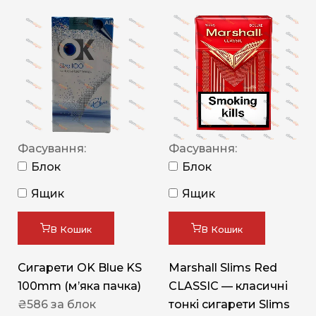
Фасування:
Фасування:
Блок
Блок
Ящик
Ящик
В Кошик
В Кошик
Сигарети OK Blue KS
Marshall Slims Red
100mm (м’яка пачка)
CLASSIC — класичні
₴
586
за блок
тонкі сигарети Slims