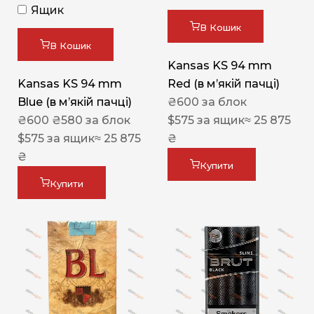
Ящик
В Кошик
В Кошик
Kansas KS 94 mm
Kansas KS 94 mm
Red (в мʼякій пачці)
Blue (в мʼякій пачці)
₴
600
за блок
₴
600
₴
580
за блок
$
575
за ящик
≈ 25 875
$
575
за ящик
≈ 25 875
₴
₴
Купити
Купити