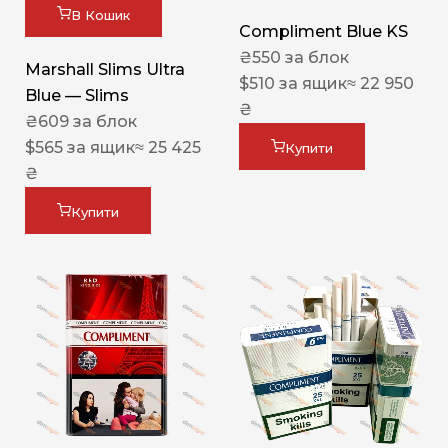
В Кошик
Compliment Blue KS
₴
550
за блок
Marshall Slims Ultra
$
510
за ящик
≈ 22 950
Blue — Slims
₴
₴
609
за блок
$
565
за ящик
≈ 25 425
Купити
₴
Купити