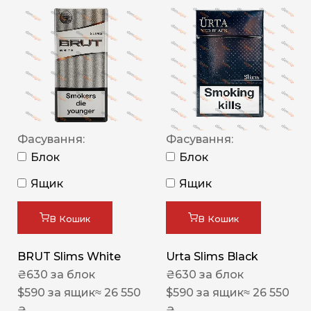
Фасування:
Фасування:
Блок
Блок
Ящик
Ящик
В Кошик
В Кошик
BRUT Slims White
Urta Slims Black
₴
630
за блок
₴
630
за блок
$
590
за ящик
≈ 26 550
$
590
за ящик
≈ 26 550
₴
₴