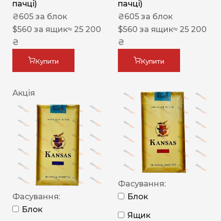
пачці)
пачці)
₴
605
за блок
₴
605
за блок
$
560
за ящик
≈ 25 200
$
560
за ящик
≈ 25 200
₴
₴
Купити
Купити
Акція
Фасування:
Фасування:
Блок
Блок
Ящик