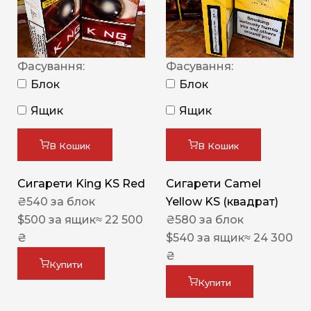
Фасування:
Фасування:
Блок
Блок
Ящик
Ящик
В Кошик
В Кошик
Сигарети King KS Red
Сигарети Camel
₴
540
за блок
Yellow KS (квадрат)
$
500
за ящик
≈ 22 500
₴
580
за блок
₴
$
540
за ящик
≈ 24 300
₴
Купити
Купити