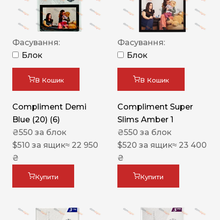
Фасування:
Фасування:
Блок
Блок
В Кошик
В Кошик
Compliment Demi
Compliment Super
Blue (20) (6)
Slims Amber 1
₴
550
за блок
₴
550
за блок
$
510
за ящик
≈ 22 950
$
520
за ящик
≈ 23 400
₴
₴
Купити
Купити