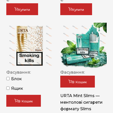
Купити
Купити
Фасування:
Фасування:
Блок
В Кошик
Ящик
URTA Mint Slims —
В Кошик
ментолові сигарети
формату Slims