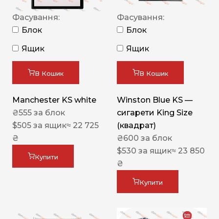
Фасування:
Фасування:
Блок
Блок
Ящик
Ящик
В Кошик
В Кошик
Manchester KS white
Winston Blue KS —
₴
555
за блок
сигарети King Size
$
505
за ящик
≈ 22 725
(квадрат)
₴
₴
600
за блок
$
530
за ящик
≈ 23 850
Купити
₴
Купити