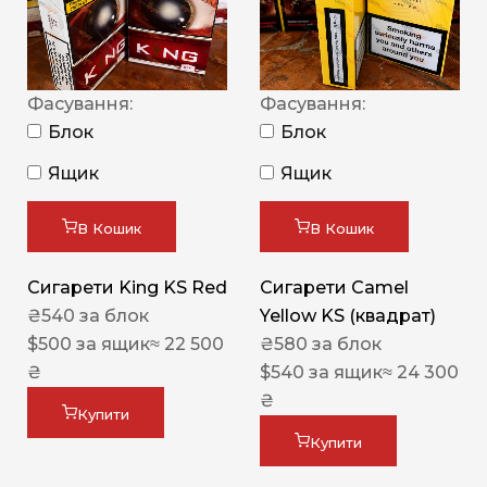
Фасування:
Фасування:
Блок
Блок
Ящик
Ящик
В Кошик
В Кошик
Сигарети King KS Red
Сигарети Camel
₴
540
за блок
Yellow KS (квадрат)
$
500
за ящик
≈ 22 500
₴
580
за блок
₴
$
540
за ящик
≈ 24 300
₴
Купити
Купити