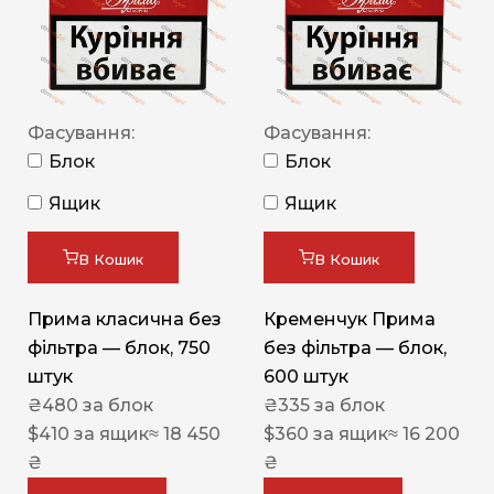
Фасування:
Фасування:
Блок
Блок
Ящик
Ящик
В Кошик
В Кошик
Прима класична без
Кременчук Прима
фільтра — блок, 750
без фільтра — блок,
штук
600 штук
₴
480
за блок
₴
335
за блок
$
410
за ящик
≈ 18 450
$
360
за ящик
≈ 16 200
₴
₴