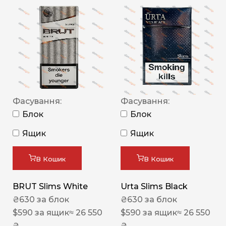
Фасування:
Фасування:
Блок
Блок
Ящик
Ящик
В Кошик
В Кошик
BRUT Slims White
Urta Slims Black
₴
630
за блок
₴
630
за блок
$
590
за ящик
≈ 26 550
$
590
за ящик
≈ 26 550
₴
₴