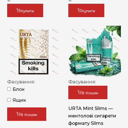
Купити
Купити
Фасування:
Фасування:
Блок
В Кошик
Ящик
URTA Mint Slims —
В Кошик
ментолові сигарети
формату Slims