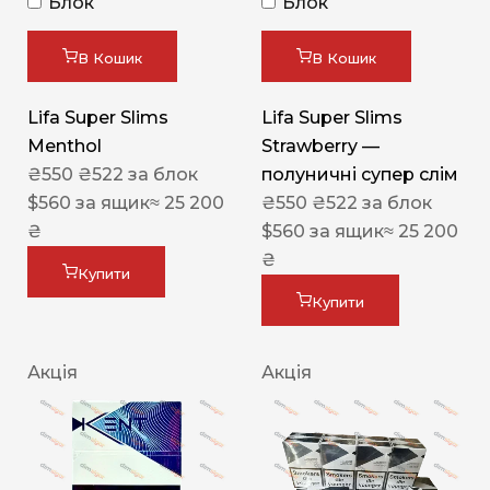
Блок
Блок
В Кошик
В Кошик
Lifa Super Slims
Lifa Super Slims
Menthol
Strawberry —
₴
550
₴
522
за блок
полуничні супер слім
$
560
за ящик
≈ 25 200
₴
550
₴
522
за блок
₴
$
560
за ящик
≈ 25 200
₴
Купити
Купити
Акція
Акція