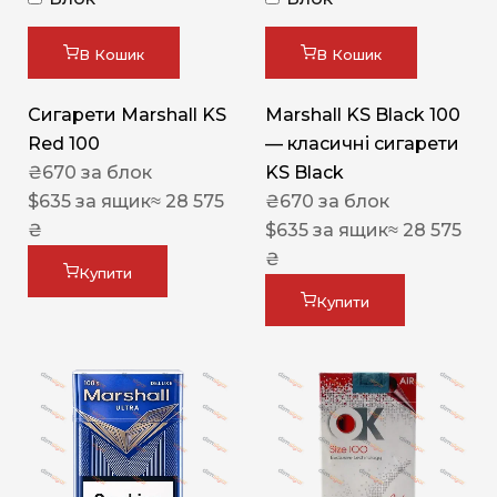
В Кошик
В Кошик
Сигарети Marshall KS
Marshall KS Black 100
Red 100
— класичні сигарети
₴
670
за блок
KS Black
$
635
за ящик
≈ 28 575
₴
670
за блок
₴
$
635
за ящик
≈ 28 575
₴
Купити
Купити