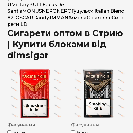
U
Military
PULL
Focus
De
Santis
MONUS
NERO
NERO
Гуцульскі
Italian Blend
821
OSCAR
Dandy
JM
MAN
Arizona
Cigaronne
Сига
рети LD
Сигарети оптом в Стрию
| Купити блоками від
dimsigar
Фасування:
Фасування:
Блок
Блок