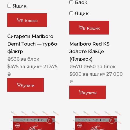
Блок
Ящик
Ящик
В Кошик
В Кошик
Сигарети Marlboro
Demi Touch — турбо
Marlboro Red KS
фільтр
Золоте Кільце
₴
536
за блок
(Флажок)
$
475
за ящик
≈ 21 375
₴
670
₴
650
за блок
₴
$
600
за ящик
≈ 27 000
₴
Купити
Купити