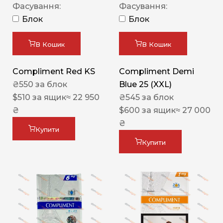
Фасування:
Фасування:
Блок
Блок
В Кошик
В Кошик
Compliment Red KS
Compliment Demi
₴
550
за блок
Blue 25 (XXL)
$
510
за ящик
≈ 22 950
₴
545
за блок
₴
$
600
за ящик
≈ 27 000
₴
Купити
Купити