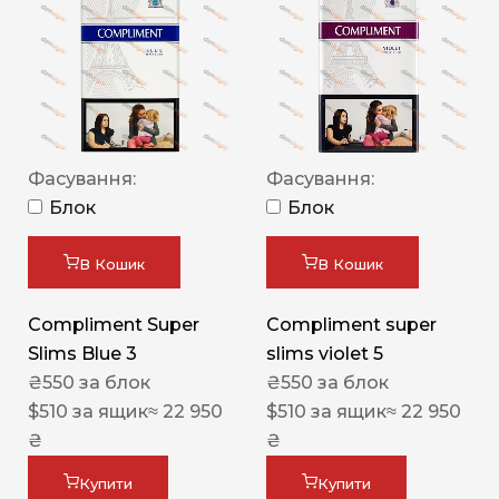
Фасування:
Фасування:
Блок
Блок
В Кошик
В Кошик
Compliment Super
Compliment super
Slims Blue 3
slims violet 5
₴
550
за блок
₴
550
за блок
$
510
за ящик
≈ 22 950
$
510
за ящик
≈ 22 950
₴
₴
Купити
Купити