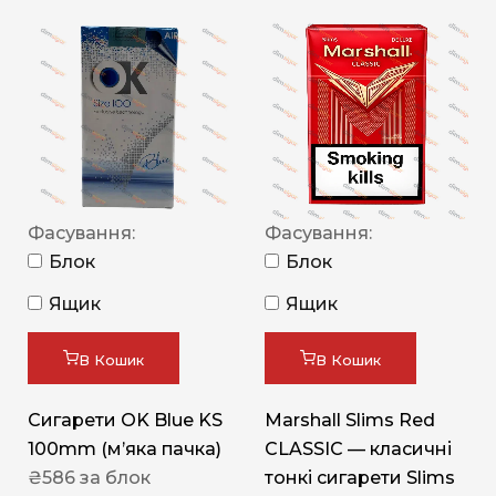
Фасування:
Фасування:
Блок
Блок
Ящик
Ящик
В Кошик
В Кошик
Сигарети OK Blue KS
Marshall Slims Red
100mm (м’яка пачка)
CLASSIC — класичні
₴
586
за блок
тонкі сигарети Slims