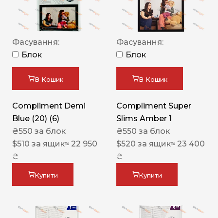
Фасування:
Фасування:
Блок
Блок
В Кошик
В Кошик
Compliment Demi
Compliment Super
Blue (20) (6)
Slims Amber 1
₴
550
за блок
₴
550
за блок
$
510
за ящик
≈ 22 950
$
520
за ящик
≈ 23 400
₴
₴
Купити
Купити