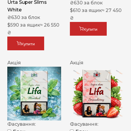
Urta Super Slims
₴
630
за блок
White
$
610
за ящик
≈ 27 450
₴
630
за блок
₴
$
590
за ящик
≈ 26 550
Купити
₴
Купити
Акція
Акція
Фасування:
Фасування: