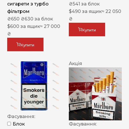
сигарети з турбо
₴
541
за блок
фільтром
$
490
за ящик
≈ 22 050
₴
650
₴
630
за блок
₴
$
600
за ящик
≈ 27 000
Купити
₴
Купити
Акція
Фасування:
Блок
Фасування: