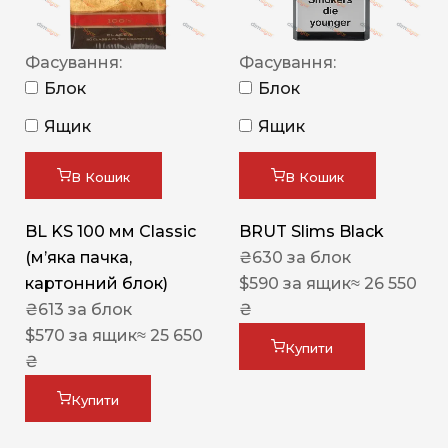
Фасування:
Фасування:
Блок
Блок
Ящик
Ящик
В Кошик
В Кошик
BL KS 100 мм Classic
BRUT Slims Black
(м’яка пачка,
₴
630
за блок
картонний блок)
$
590
за ящик
≈ 26 550
₴
613
за блок
₴
$
570
за ящик
≈ 25 650
Купити
₴
Купити