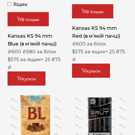
Ящик
В Кошик
В Кошик
Kansas KS 94 mm
Kansas KS 94 mm
Red (в мʼякій пачці)
Blue (в мʼякій пачці)
₴
600
за блок
₴
600
₴
580
за блок
$
575
за ящик
≈ 25 875
$
575
за ящик
≈ 25 875
₴
₴
Купити
Купити