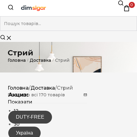
0
Стрий
Головна
Доставка
Стрий
/
/
Головна
/
Доставка
/
Стрий
Акциз:
Показано всі 170 товарів
Показати
12
DUTY-FREE
15
30
Україна