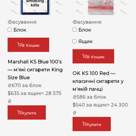
Фасування:
Фасування:
Блок
Блок
Ящик
В Кошик
В Кошик
Marshall KS Blue 100’s
— м’які сигарети King
OK KS 100 Red —
Size Blue
класичні сигарети у
₴
670
за блок
м’якій пачці
$
635
за ящик
≈ 28 575
₴
586
за блок
₴
$
540
за ящик
≈ 24 300
₴
Купити
Купити