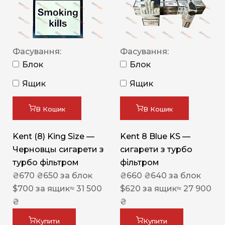
Фасування:
Фасування:
Блок
Блок
Ящик
Ящик
В Кошик
В Кошик
Kent (8) King Size —
Kent 8 Blue KS —
Черновцы сигарети з
сигарети з турбо
турбо фільтром
фільтром
₴
670
₴
650
за блок
₴
660
₴
640
за блок
$
700
за ящик
≈ 31 500
$
620
за ящик
≈ 27 900
₴
₴
Купити
Купити