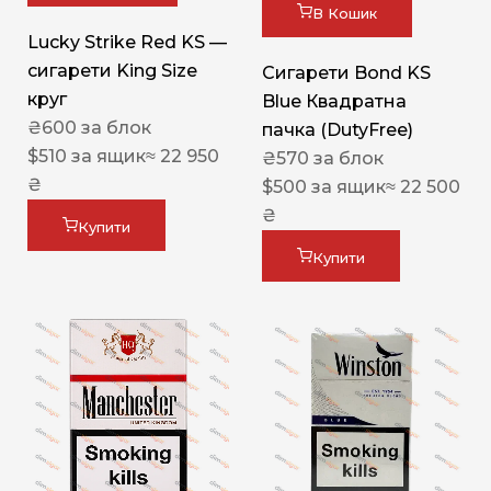
В Кошик
Lucky Strike Red KS —
сигарети King Size
Сигарети Bond KS
круг
Blue Квадратна
₴
600
за блок
пачка (DutyFree)
$
510
за ящик
≈ 22 950
₴
570
за блок
₴
$
500
за ящик
≈ 22 500
₴
Купити
Купити