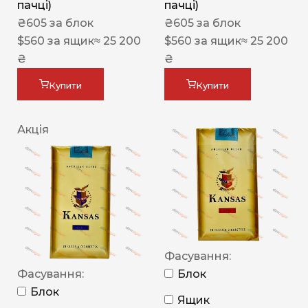
пачці)
пачці)
₴
605
за блок
₴
605
за блок
$
560
за ящик
≈ 25 200
$
560
за ящик
≈ 25 200
₴
₴
Купити
Купити
Акція
Фасування:
Фасування:
Блок
Блок
Ящик