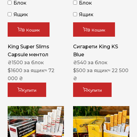
Блок
Блок
Ящик
Ящик
В Кошик
В Кошик
King Super Slims
Сигарети King KS
Capsule ментол
Blue
₴
1500
за блок
₴
540
за блок
$
1600
за ящик
≈ 72
$
500
за ящик
≈ 22 500
000 ₴
₴
Купити
Купити