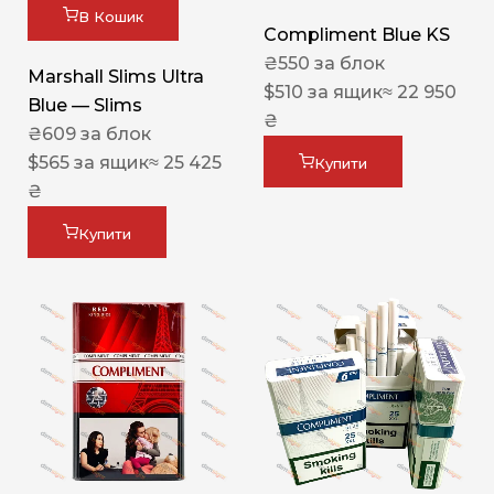
В Кошик
Compliment Blue KS
₴
550
за блок
Marshall Slims Ultra
$
510
за ящик
≈ 22 950
Blue — Slims
₴
₴
609
за блок
$
565
за ящик
≈ 25 425
Купити
₴
Купити