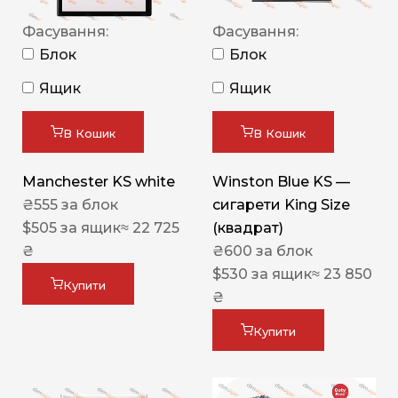
Фасування:
Фасування:
Блок
Блок
Ящик
Ящик
В Кошик
В Кошик
Manchester KS white
Winston Blue KS —
₴
555
за блок
сигарети King Size
$
505
за ящик
≈ 22 725
(квадрат)
₴
₴
600
за блок
$
530
за ящик
≈ 23 850
Купити
₴
Купити