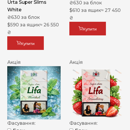
Urta Super Slims
₴
630
за блок
White
$
610
за ящик
≈ 27 450
₴
630
за блок
₴
$
590
за ящик
≈ 26 550
Купити
₴
Купити
Акція
Акція
Фасування:
Фасування: