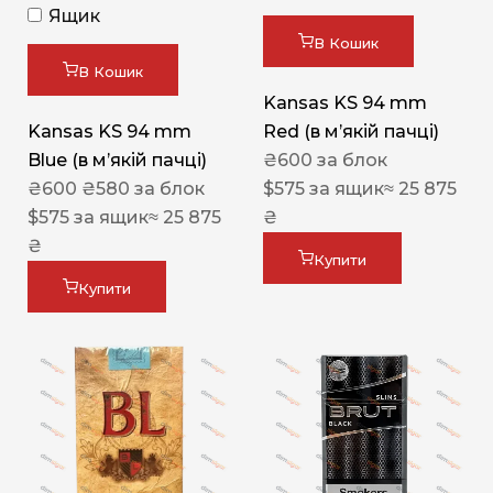
Ящик
В Кошик
В Кошик
Kansas KS 94 mm
Kansas KS 94 mm
Red (в мʼякій пачці)
Blue (в мʼякій пачці)
₴
600
за блок
₴
600
₴
580
за блок
$
575
за ящик
≈ 25 875
$
575
за ящик
≈ 25 875
₴
₴
Купити
Купити