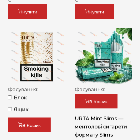
Купити
Купити
Фасування:
Фасування:
Блок
В Кошик
Ящик
URTA Mint Slims —
В Кошик
ментолові сигарети
формату Slims