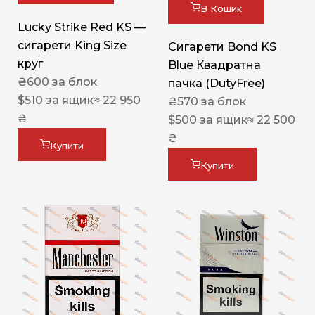
В Кошик
Lucky Strike Red KS —
сигарети King Size
Сигарети Bond KS
круг
Blue Квадратна
₴
600
за блок
пачка (DutyFree)
$
510
за ящик
≈ 22 950
₴
570
за блок
₴
$
500
за ящик
≈ 22 500
₴
Купити
Купити