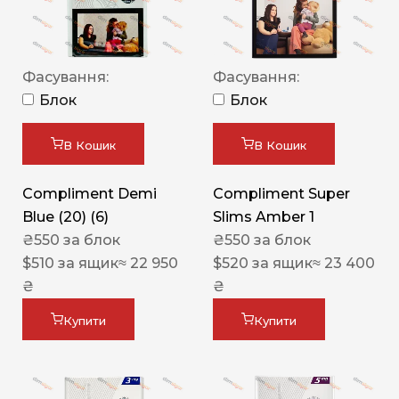
Фасування:
Фасування:
Блок
Блок
В Кошик
В Кошик
Compliment Demi
Compliment Super
Blue (20) (6)
Slims Amber 1
₴
550
за блок
₴
550
за блок
$
510
за ящик
≈ 22 950
$
520
за ящик
≈ 23 400
₴
₴
Купити
Купити