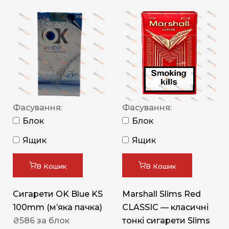
Фасування:
Фасування:
Блок
Блок
Ящик
Ящик
В Кошик
В Кошик
Сигарети OK Blue KS
Marshall Slims Red
100mm (м’яка пачка)
CLASSIC — класичні
₴
586
за блок
тонкі сигарети Slims