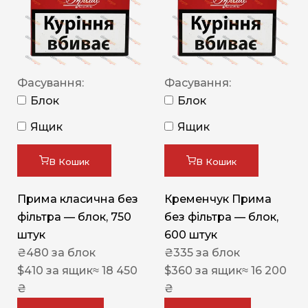
Фасування:
Фасування:
Блок
Блок
Ящик
Ящик
В Кошик
В Кошик
Прима класична без
Кременчук Прима
фільтра — блок, 750
без фільтра — блок,
штук
600 штук
₴
480
за блок
₴
335
за блок
$
410
за ящик
≈ 18 450
$
360
за ящик
≈ 16 200
₴
₴