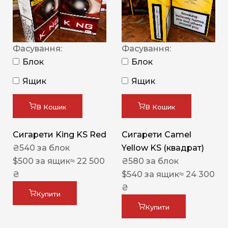
Фасування:
Фасування:
Блок
Блок
Ящик
Ящик
В Кошик
В Кошик
Сигарети King KS Red
Сигарети Camel
₴
540
за блок
Yellow KS (квадрат)
$
500
за ящик
≈ 22 500
₴
580
за блок
₴
$
540
за ящик
≈ 24 300
₴
Купити
Купити