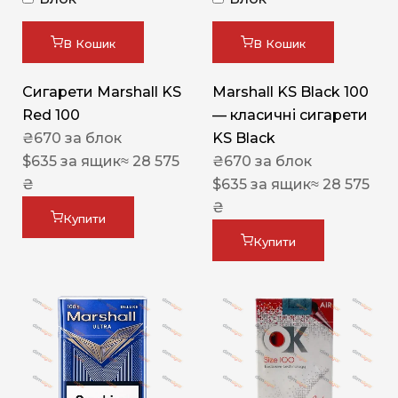
В Кошик
В Кошик
Сигарети Marshall KS
Marshall KS Black 100
Red 100
— класичні сигарети
₴
670
за блок
KS Black
$
635
за ящик
≈ 28 575
₴
670
за блок
₴
$
635
за ящик
≈ 28 575
₴
Купити
Купити