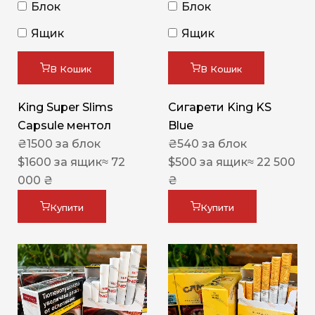
Блок
Блок
Ящик
Ящик
В Кошик
В Кошик
King Super Slims
Сигарети King KS
Capsule ментол
Blue
₴
1500
за блок
₴
540
за блок
$
1600
за ящик
≈ 72
$
500
за ящик
≈ 22 500
000 ₴
₴
Купити
Купити