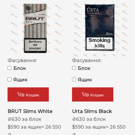
Фасування:
Фасування:
Блок
Блок
Ящик
Ящик
В Кошик
В Кошик
BRUT Slims White
Urta Slims Black
₴
630
за блок
₴
630
за блок
$
590
за ящик
≈ 26 550
$
590
за ящик
≈ 26 550
₴
₴