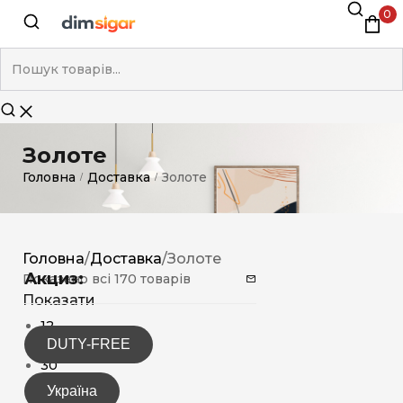
0
Золоте
Головна
Доставка
Золоте
/
/
Головна
/
Доставка
/
Золоте
Акциз:
Показано всі 170 товарів
Показати
12
DUTY-FREE
15
30
Україна