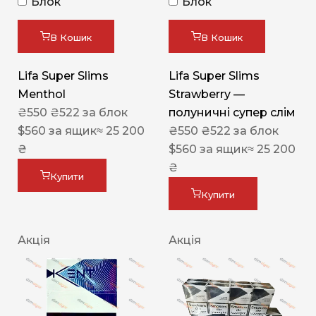
Блок
Блок
В Кошик
В Кошик
Lifa Super Slims
Lifa Super Slims
Menthol
Strawberry —
₴
550
₴
522
за блок
полуничні супер слім
$
560
за ящик
≈ 25 200
₴
550
₴
522
за блок
₴
$
560
за ящик
≈ 25 200
₴
Купити
Купити
Акція
Акція