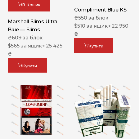
В Кошик
Compliment Blue KS
₴
550
за блок
Marshall Slims Ultra
$
510
за ящик
≈ 22 950
Blue — Slims
₴
₴
609
за блок
$
565
за ящик
≈ 25 425
Купити
₴
Купити