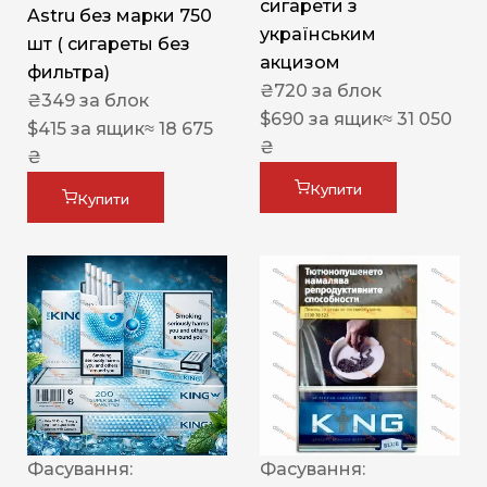
сигарети з
Astru без марки 750
українським
шт ( сигареты без
акцизом
фильтра)
₴
720
за блок
₴
349
за блок
$
690
за ящик
≈ 31 050
$
415
за ящик
≈ 18 675
₴
₴
Купити
Купити
Фасування:
Фасування: