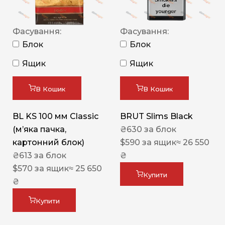
Фасування:
Фасування:
Блок
Блок
Ящик
Ящик
В Кошик
В Кошик
BL KS 100 мм Classic
BRUT Slims Black
(м’яка пачка,
₴
630
за блок
картонний блок)
$
590
за ящик
≈ 26 550
₴
613
за блок
₴
$
570
за ящик
≈ 25 650
Купити
₴
Купити