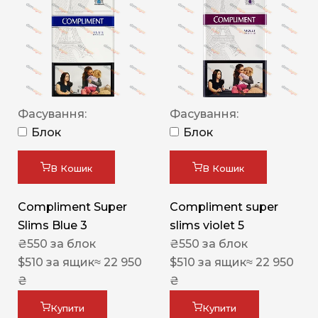
Фасування:
Фасування:
Блок
Блок
В Кошик
В Кошик
Compliment Super
Compliment super
Slims Blue 3
slims violet 5
₴
550
за блок
₴
550
за блок
$
510
за ящик
≈ 22 950
$
510
за ящик
≈ 22 950
₴
₴
Купити
Купити