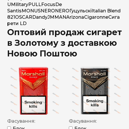
U
Military
PULL
Focus
De
Santis
MONUS
NERO
NERO
Гуцульскі
Italian Blend
821
OSCAR
Dandy
JM
MAN
Arizona
Cigaronne
Сига
рети LD
Оптовий продаж сигарет
в Золотому з доставкою
Новою Поштою
Фасування:
Фасування:
Блок
Блок