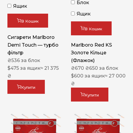
Блок
Ящик
Ящик
В Кошик
В Кошик
Сигарети Marlboro
Demi Touch — турбо
Marlboro Red KS
фільтр
Золоте Кільце
₴
536
за блок
(Флажок)
$
475
за ящик
≈ 21 375
₴
670
₴
650
за блок
₴
$
600
за ящик
≈ 27 000
₴
Купити
Купити