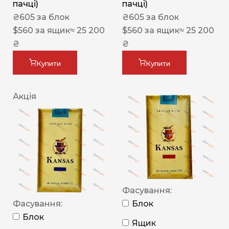
пачці)
пачці)
₴
605
за блок
₴
605
за блок
$
560
за ящик
≈ 25 200
$
560
за ящик
≈ 25 200
₴
₴
Купити
Купити
Акція
Фасування:
Фасування:
Блок
Блок
Ящик