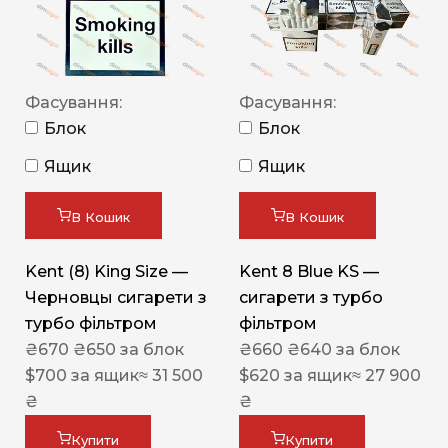
Фасування:
Фасування:
Блок
Блок
Ящик
Ящик
В Кошик
В Кошик
Kent (8) King Size —
Kent 8 Blue KS —
Черновцы сигарети з
сигарети з турбо
турбо фільтром
фільтром
₴
670
₴
650
за блок
₴
660
₴
640
за блок
$
700
за ящик
≈ 31 500
$
620
за ящик
≈ 27 900
₴
₴
Купити
Купити