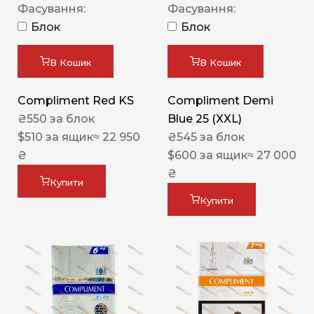
Фасування:
Фасування:
Блок
Блок
В Кошик
В Кошик
Compliment Red KS
Compliment Demi
₴
550
за блок
Blue 25 (XXL)
$
510
за ящик
≈ 22 950
₴
545
за блок
₴
$
600
за ящик
≈ 27 000
₴
Купити
Купити