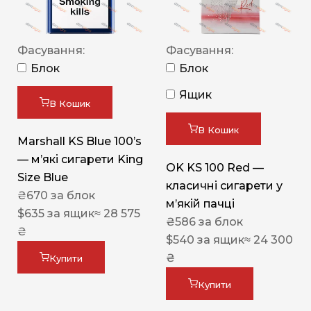
Фасування:
Фасування:
Блок
Блок
Ящик
В Кошик
В Кошик
Marshall KS Blue 100’s
— м’які сигарети King
OK KS 100 Red —
Size Blue
класичні сигарети у
₴
670
за блок
м’якій пачці
$
635
за ящик
≈ 28 575
₴
586
за блок
₴
$
540
за ящик
≈ 24 300
₴
Купити
Купити