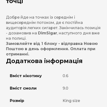
точці
Добре йде на точках із середнім і
вищесереднім потоком, де є постійна
аудиторія легких сигарет. Закінчилась позиція
- дозамовив на
DimSigar
, наступного дня вже
на полиці.
Замовляйте від 1 блоку - відправка Новою
Поштою в день оформлення. Оплата при
отриманні.
Додаткова інформація
Вміст нікотину
0.6
Вміст смоли
9.0
Розмір
King size