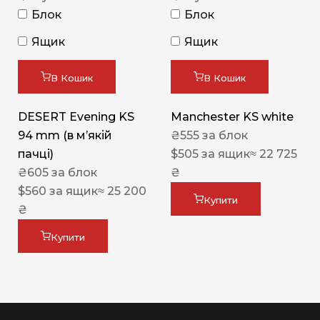
Блок
Блок
Ящик
Ящик
В Кошик
В Кошик
DESERT Evening KS
Manchester KS white
94 mm (в мʼякій
₴
555
за блок
пачці)
$
505
за ящик
≈ 22 725
₴
605
за блок
₴
$
560
за ящик
≈ 25 200
Купити
₴
Купити