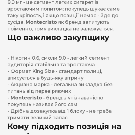
9.0 мг - це сегмент легких сигарет із
зростаючим попитом: покупець шукає саме
таку кріпость, і якщо позиції немає - йде до
сусіда.
Montecristo
як бренд запитують
поіменно, тому викладка не залежується.
Що важливо закупщику
- Нікотин 0.6, смоли 9.0 - легкий сегмент,
аудиторія стабільна та зростаюча
- Формат King Size - стандарт полиці,
вписується в будь-яку вітрину
- Акцизна марка - легальна викладка без
питань від перевіряючих
-
Montecristo
- бренд з упізнаваністю,
покупець називає його сам
- Дрібна дозакупка від 1 блоку - не треба
тримати великий запас
Кому підходить позиція на