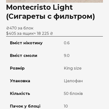
Montecristo Light
(Сигареты с фильтром)
₴
470
за блок
$
405
за ящик
≈ 18 225 ₴
Вміст нікотину
0.6
Вміст смоли
9.0
Розмір
King size
Упаковка
Целофан
Кількість
50 блоків
Пачок у блоці
10