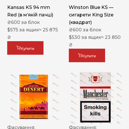
Kansas KS 94 mm
Winston Blue KS —
Red (в мʼякій пачці)
сигарети King Size
₴
600
за блок
(квадрат)
$
575
за ящик
≈ 25 875
₴
600
за блок
₴
$
530
за ящик
≈ 23 850
₴
Купити
Купити
Фасування:
Фасування: