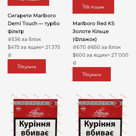
В Кошик
Сигарети Marlboro
Demi Touch — турбо
Marlboro Red KS
фільтр
Золоте Кільце
₴
536
за блок
(Флажок)
$
475
за ящик
≈ 21 375
₴
670
₴
650
за блок
₴
$
600
за ящик
≈ 27 000
₴
Купити
Купити