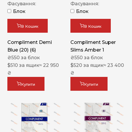
Фасування:
Фасування:
Блок
Блок
В Кошик
В Кошик
Compliment Demi
Compliment Super
Blue (20) (6)
Slims Amber 1
₴
550
за блок
₴
550
за блок
$
510
за ящик
≈ 22 950
$
520
за ящик
≈ 23 400
₴
₴
Купити
Купити