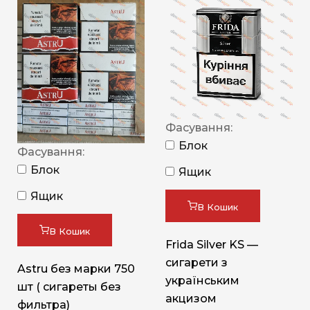
Фасування:
Блок
Фасування:
Блок
Ящик
Ящик
В Кошик
В Кошик
Frida Silver KS —
сигарети з
Astru без марки 750
українським
шт ( сигареты без
акцизом
фильтра)