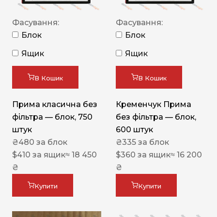
Фасування:
Фасування:
Блок
Блок
Ящик
Ящик
В Кошик
В Кошик
Прима класична без
Кременчук Прима
фільтра — блок, 750
без фільтра — блок,
штук
600 штук
₴
480
за блок
₴
335
за блок
$
410
за ящик
≈ 18 450
$
360
за ящик
≈ 16 200
₴
₴
Купити
Купити