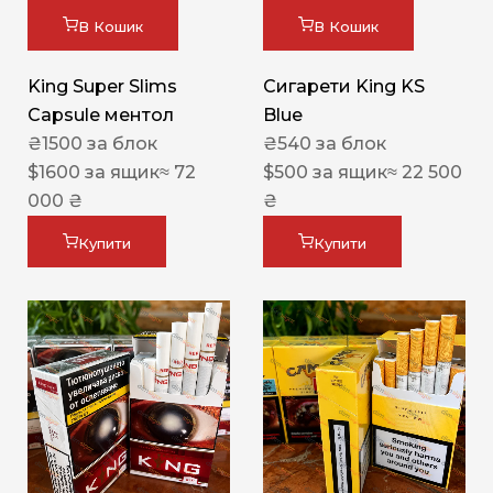
В Кошик
В Кошик
King Super Slims
Сигарети King KS
Capsule ментол
Blue
₴
1500
за блок
₴
540
за блок
$
1600
за ящик
≈ 72
$
500
за ящик
≈ 22 500
000 ₴
₴
Купити
Купити