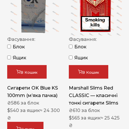
Фасування:
Фасування:
Блок
Блок
Ящик
Ящик
В Кошик
В Кошик
Сигарети OK Blue KS
Marshall Slims Red
100mm (м’яка пачка)
CLASSIC — класичні
₴
586
за блок
тонкі сигарети Slims
$
540
за ящик
≈ 24 300
₴
610
за блок
₴
$
565
за ящик
≈ 25 425
₴