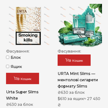
Фасування:
Фасування:
Блок
В Кошик
Ящик
URTA Mint Slims —
В Кошик
ментолові сигарети
формату Slims
Urta Super Slims
₴
630
за блок
White
$
610
за ящик
≈ 27 450
₴
630
за блок
₴