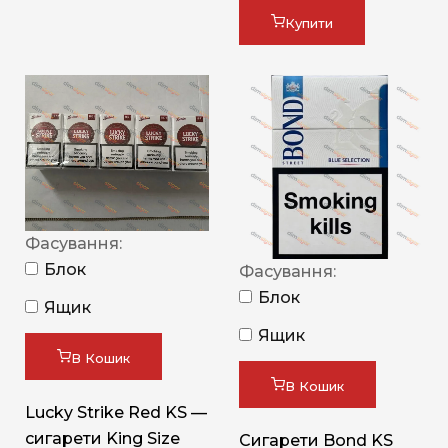
Купити
Фасування:
Блок
Фасування:
Блок
Ящик
Ящик
В Кошик
В Кошик
Lucky Strike Red KS —
сигарети King Size
Сигарети Bond KS