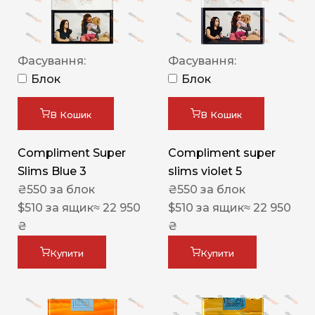
Фасування:
Фасування:
Блок
Блок
В Кошик
В Кошик
Compliment Super
Compliment super
Slims Blue 3
slims violet 5
₴
550
за блок
₴
550
за блок
$
510
за ящик
≈ 22 950
$
510
за ящик
≈ 22 950
₴
₴
Купити
Купити