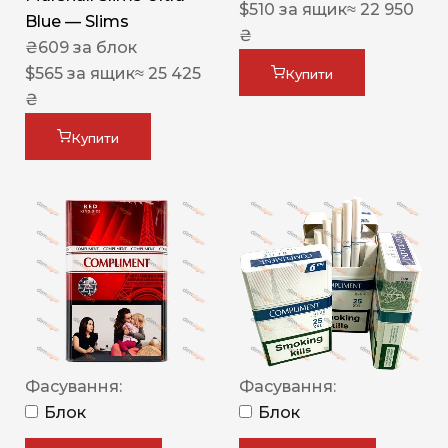
$
510
за ящик
≈ 22 950
Blue — Slims
₴
₴
609
за блок
$
565
за ящик
≈ 25 425
Купити
₴
Купити
Фасування:
Фасування:
Блок
Блок