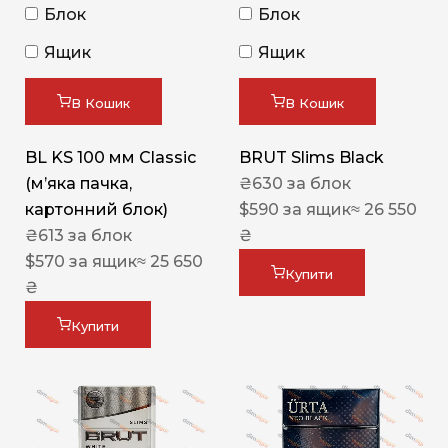
Блок
Блок
Ящик
Ящик
В Кошик
В Кошик
BL KS 100 мм Classic
BRUT Slims Black
(м’яка пачка,
₴
630
за блок
картонний блок)
$
590
за ящик
≈ 26 550
₴
613
за блок
₴
$
570
за ящик
≈ 25 650
Купити
₴
Купити