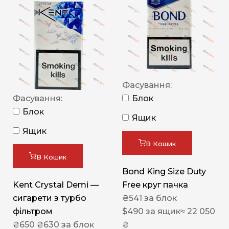
Фасування:
Фасування:
Блок
Блок
Ящик
Ящик
В Кошик
В Кошик
Bond King Size Duty
Kent Crystal Demi —
Free круг пачка
сигарети з турбо
₴
541
за блок
фільтром
$
490
за ящик
≈ 22 050
₴
650
₴
630
за блок
₴