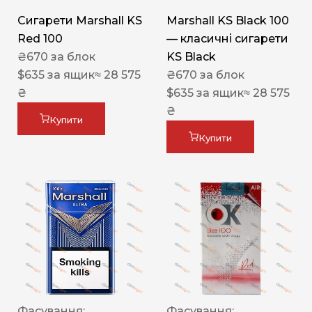
Сигарети Marshall KS
Marshall KS Black 100
Red 100
— класичні сигарети
₴
670
за блок
KS Black
$
635
за ящик
≈ 28 575
₴
670
за блок
₴
$
635
за ящик
≈ 28 575
₴
Купити
Купити
Фасування:
Фасування: