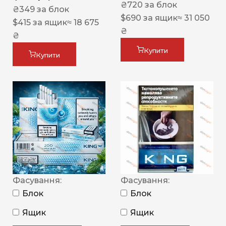
₴
720
за блок
₴
349
за блок
$
690
за ящик
≈ 31 050
$
415
за ящик
≈ 18 675
₴
₴
Купити
Купити
Фасування:
Фасування:
Блок
Блок
Ящик
Ящик