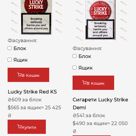
Фасування:
Блок
Фасування:
Блок
Ящик
Ящик
В Кошик
В Кошик
Lucky Strike Red KS
₴
609
за блок
Сигарети Lucky Strike
$
565
за ящик
≈ 25 425
Demi
₴
₴
541
за блок
$
490
за ящик
≈ 22 050
Купити
₴