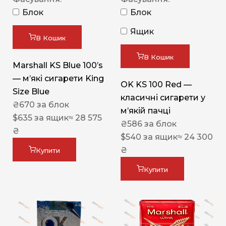
Блок
Блок
Ящик
В Кошик
В Кошик
Marshall KS Blue 100’s
— м’які сигарети King
OK KS 100 Red —
Size Blue
класичні сигарети у
₴
670
за блок
м’якій пачці
$
635
за ящик
≈ 28 575
₴
586
за блок
₴
$
540
за ящик
≈ 24 300
₴
Купити
Купити