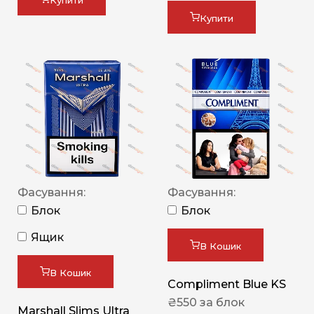
Купити
Купити
Фасування:
Фасування:
Блок
Блок
Ящик
В Кошик
В Кошик
Compliment Blue KS
₴
550
за блок
Marshall Slims Ultra