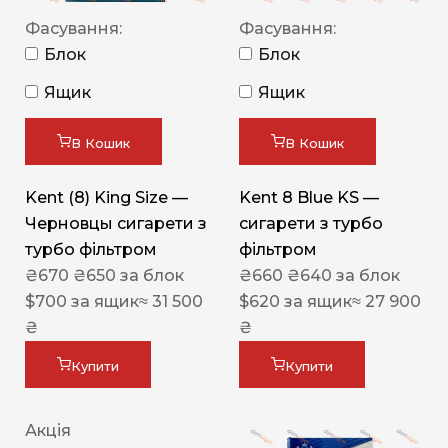
Фасування:
Фасування:
Блок
Блок
Ящик
Ящик
В Кошик
В Кошик
Kent (8) King Size —
Kent 8 Blue KS —
Черновцы сигарети з
сигарети з турбо
турбо фільтром
фільтром
₴
670
₴
650
за блок
₴
660
₴
640
за блок
$
700
за ящик
≈ 31 500
$
620
за ящик
≈ 27 900
₴
₴
Купити
Купити
Акція