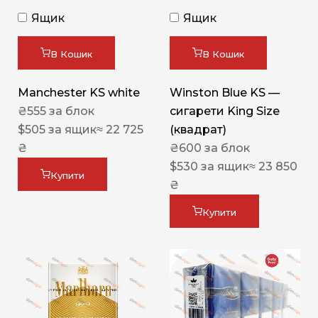
Ящик
Ящик
В Кошик
В Кошик
Manchester KS white
Winston Blue KS —
₴
555
за блок
сигарети King Size
$
505
за ящик
≈ 22 725
(квадрат)
₴
₴
600
за блок
$
530
за ящик
≈ 23 850
Купити
₴
Купити