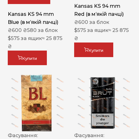
Kansas KS 94 mm
Kansas KS 94 mm
Red (в мʼякій пачці)
Blue (в мʼякій пачці)
₴
600
за блок
₴
600
₴
580
за блок
$
575
за ящик
≈ 25 875
$
575
за ящик
≈ 25 875
₴
₴
Купити
Купити
Фасування:
Фасування: