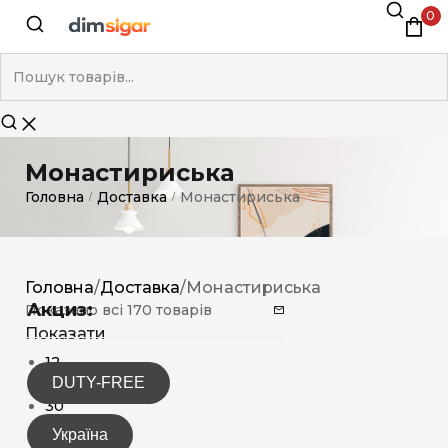
0
Монастириська
Головна
Доставка
Монастириська
/
/
Головна
/
Доставка
/
Монастириська
Акциз:
Показано всі 170 товарів
Показати
12
DUTY-FREE
15
30
Україна