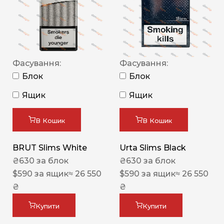
Фасування:
Фасування:
Блок
Блок
Ящик
Ящик
В Кошик
В Кошик
BRUT Slims White
Urta Slims Black
₴
630
за блок
₴
630
за блок
$
590
за ящик
≈ 26 550
$
590
за ящик
≈ 26 550
₴
₴
Купити
Купити