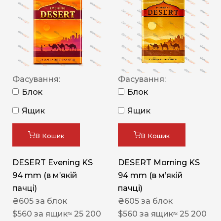
Фасування:
Фасування:
Блок
Блок
Ящик
Ящик
В Кошик
В Кошик
DESERT Evening KS
DESERT Morning KS
94 mm (в мʼякій
94 mm (в мʼякій
пачці)
пачці)
₴
605
за блок
₴
605
за блок
$
560
за ящик
≈ 25 200
$
560
за ящик
≈ 25 200