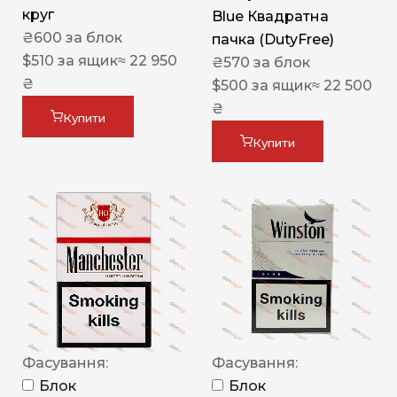
круг
Blue Квадратна
₴
600
за блок
пачка (DutyFree)
$
510
за ящик
≈ 22 950
₴
570
за блок
₴
$
500
за ящик
≈ 22 500
₴
Купити
Купити
Фасування:
Фасування:
Блок
Блок