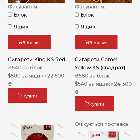
Фасування:
Фасування:
Блок
Блок
Ящик
Ящик
В Кошик
В Кошик
Сигарети King KS Red
Сигарети Camel
₴
540
за блок
Yellow KS (квадрат)
$
500
за ящик
≈ 22 500
₴
580
за блок
₴
$
540
за ящик
≈ 24 300
₴
Купити
Купити
Очікується поставка