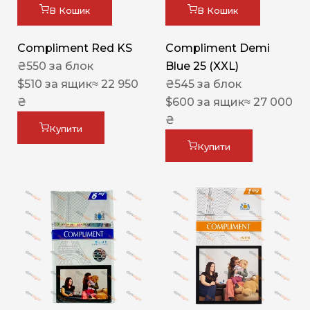
В Кошик
В Кошик
Compliment Red KS
Compliment Demi
₴
550
за блок
Blue 25 (XXL)
$
510
за ящик
≈ 22 950
₴
545
за блок
₴
$
600
за ящик
≈ 27 000
₴
Купити
Купити