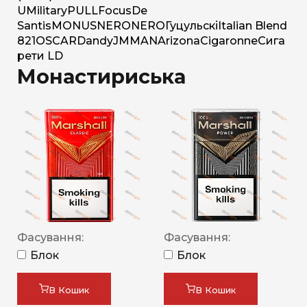
U
Military
PULL
Focus
De
Santis
MONUS
NERO
NERO
Гуцульскі
Italian Blend
821
OSCAR
Dandy
JM
MAN
Arizona
Cigaronne
Сига
рети LD
Монастириська
Фасування:
Фасування:
Блок
Блок
В Кошик
В Кошик