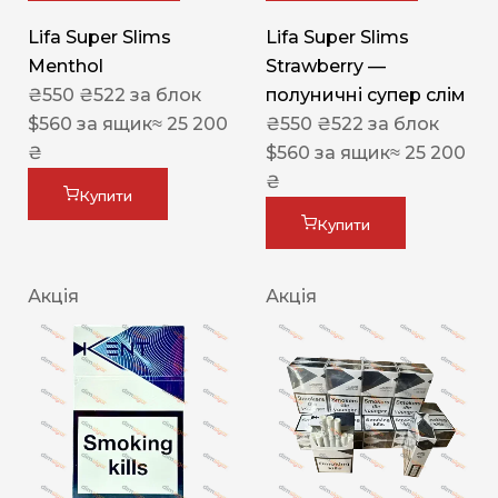
Lifa Super Slims
Lifa Super Slims
Menthol
Strawberry —
₴
550
₴
522
за блок
полуничні супер слім
$
560
за ящик
≈ 25 200
₴
550
₴
522
за блок
₴
$
560
за ящик
≈ 25 200
₴
Купити
Купити
Акція
Акція