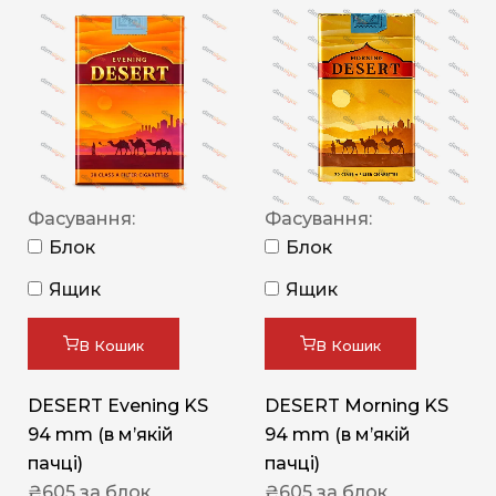
Фасування:
Фасування:
Блок
Блок
Ящик
Ящик
В Кошик
В Кошик
DESERT Evening KS
DESERT Morning KS
94 mm (в мʼякій
94 mm (в мʼякій
пачці)
пачці)
₴
605
за блок
₴
605
за блок