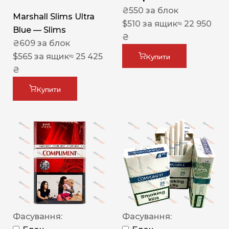
₴
550
за блок
Marshall Slims Ultra
$
510
за ящик
≈ 22 950
Blue — Slims
₴
₴
609
за блок
$
565
за ящик
≈ 25 425
Купити
₴
Купити
Фасування:
Фасування: