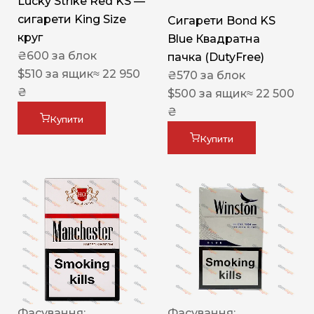
Lucky Strike Red KS —
сигарети King Size
Сигарети Bond KS
круг
Blue Квадратна
₴
600
за блок
пачка (DutyFree)
$
510
за ящик
≈ 22 950
₴
570
за блок
₴
$
500
за ящик
≈ 22 500
₴
Купити
Купити
Фасування:
Фасування: