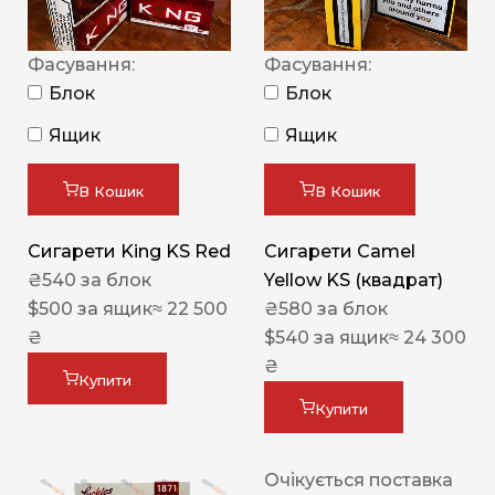
Фасування:
Фасування:
Блок
Блок
Ящик
Ящик
В Кошик
В Кошик
Сигарети King KS Red
Сигарети Camel
₴
540
за блок
Yellow KS (квадрат)
$
500
за ящик
≈ 22 500
₴
580
за блок
₴
$
540
за ящик
≈ 24 300
₴
Купити
Купити
Очікується поставка