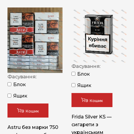
Фасування:
Блок
Фасування:
Блок
Ящик
Ящик
В Кошик
В Кошик
Frida Silver KS —
сигарети з
Astru без марки 750
українським