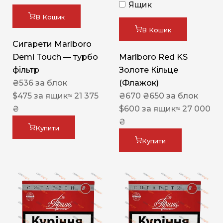
Ящик
В Кошик
В Кошик
Сигарети Marlboro
Demi Touch — турбо
Marlboro Red KS
фільтр
Золоте Кільце
₴
536
за блок
(Флажок)
$
475
за ящик
≈ 21 375
₴
670
₴
650
за блок
₴
$
600
за ящик
≈ 27 000
₴
Купити
Купити