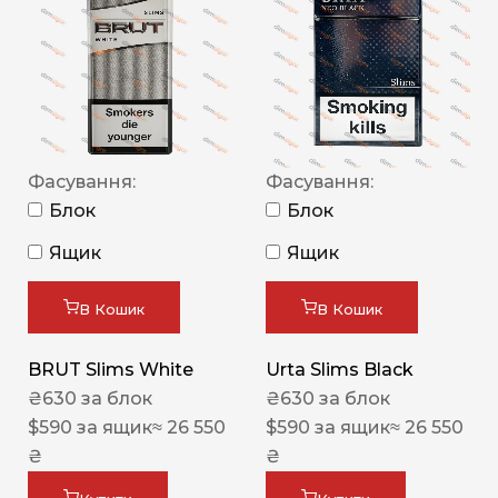
Фасування:
Фасування:
Блок
Блок
Ящик
Ящик
В Кошик
В Кошик
BRUT Slims White
Urta Slims Black
₴
630
за блок
₴
630
за блок
$
590
за ящик
≈ 26 550
$
590
за ящик
≈ 26 550
₴
₴