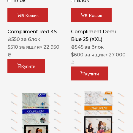
Блок
Блок
В Кошик
В Кошик
Compliment Red KS
Compliment Demi
₴
550
за блок
Blue 25 (XXL)
$
510
за ящик
≈ 22 950
₴
545
за блок
₴
$
600
за ящик
≈ 27 000
₴
Купити
Купити