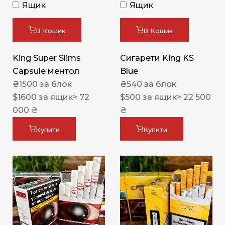
Ящик
Ящик
В Кошик
В Кошик
King Super Slims
Сигарети King KS
Capsule ментол
Blue
₴
1500
за блок
₴
540
за блок
$
1600
за ящик
≈ 72
$
500
за ящик
≈ 22 500
000 ₴
₴
Купити
Купити