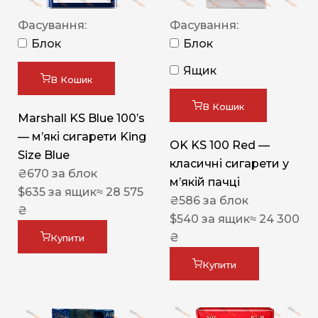
Фасування:
Фасування:
Блок
Блок
Ящик
В Кошик
В Кошик
Marshall KS Blue 100’s
— м’які сигарети King
OK KS 100 Red —
Size Blue
класичні сигарети у
₴
670
за блок
м’якій пачці
$
635
за ящик
≈ 28 575
₴
586
за блок
₴
$
540
за ящик
≈ 24 300
₴
Купити
Купити