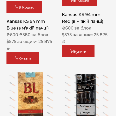
В Кошик
В Кошик
Kansas KS 94 mm
Kansas KS 94 mm
Red (в мʼякій пачці)
Blue (в мʼякій пачці)
₴
600
за блок
₴
600
₴
580
за блок
$
575
за ящик
≈ 25 875
$
575
за ящик
≈ 25 875
₴
₴
Купити
Купити