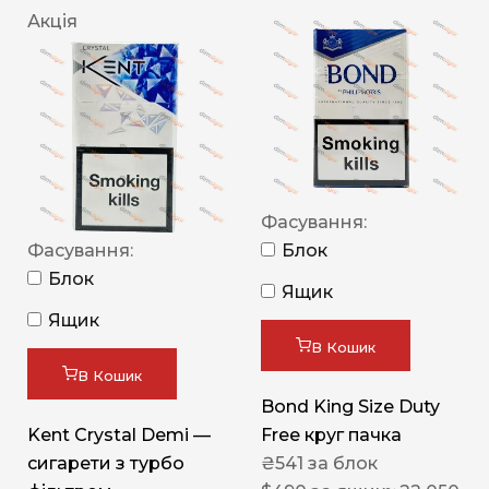
Акція
Фасування:
Фасування:
Блок
Блок
Ящик
Ящик
В Кошик
В Кошик
Bond King Size Duty
Kent Crystal Demi —
Free круг пачка
сигарети з турбо
₴
541
за блок