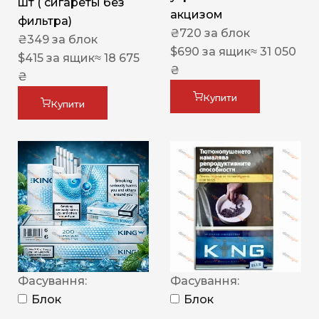
шт ( сигареты без
акцизом
фильтра)
₴
720
за блок
₴
349
за блок
$
690
за ящик
≈ 31 050
$
415
за ящик
≈ 18 675
₴
₴
Купити
Купити
Фасування:
Фасування:
Блок
Блок