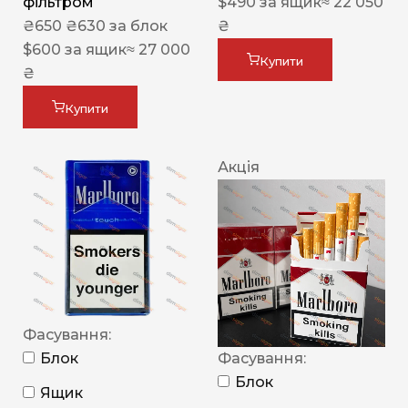
фільтром
$
490
за ящик
≈ 22 050
₴
650
₴
630
за блок
₴
$
600
за ящик
≈ 27 000
Купити
₴
Купити
Акція
Фасування:
Блок
Фасування:
Блок
Ящик