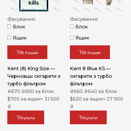
Фасування:
Фасування:
Блок
Блок
Ящик
Ящик
В Кошик
В Кошик
Kent (8) King Size —
Kent 8 Blue KS —
Черновцы сигарети з
сигарети з турбо
турбо фільтром
фільтром
₴
670
₴
650
за блок
₴
660
₴
640
за блок
$
700
за ящик
≈ 31 500
$
620
за ящик
≈ 27 900
₴
₴
Купити
Купити