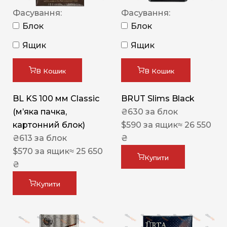
Фасування:
Фасування:
Блок
Блок
Ящик
Ящик
В Кошик
В Кошик
BL KS 100 мм Classic
BRUT Slims Black
(м’яка пачка,
₴
630
за блок
картонний блок)
$
590
за ящик
≈ 26 550
₴
613
за блок
₴
$
570
за ящик
≈ 25 650
Купити
₴
Купити