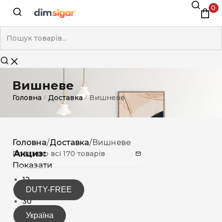
0
Вишневе
Головна
Доставка
Вишневе
/
/
Головна
/
Доставка
/
Вишневе
Акциз:
Показано всі 170 товарів
Показати
12
DUTY-FREE
15
30
Україна