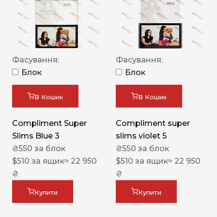
Фасування:
Фасування:
Блок
Блок
В Кошик
В Кошик
Compliment Super
Compliment super
Slims Blue 3
slims violet 5
₴
550
за блок
₴
550
за блок
$
510
за ящик
≈ 22 950
$
510
за ящик
≈ 22 950
₴
₴
Купити
Купити