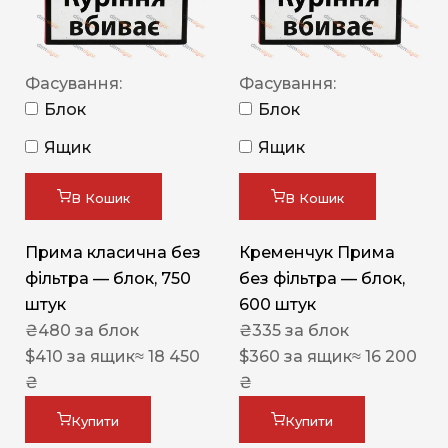
Фасування:
Фасування:
Блок
Блок
Ящик
Ящик
В Кошик
В Кошик
Прима класична без
Кременчук Прима
фільтра — блок, 750
без фільтра — блок,
штук
600 штук
₴
480
за блок
₴
335
за блок
$
410
за ящик
≈ 18 450
$
360
за ящик
≈ 16 200
₴
₴
Купити
Купити