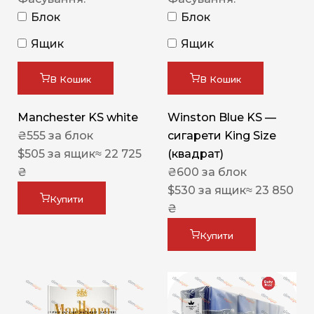
Блок
Блок
Ящик
Ящик
В Кошик
В Кошик
Manchester KS white
Winston Blue KS —
₴
555
за блок
сигарети King Size
$
505
за ящик
≈ 22 725
(квадрат)
₴
₴
600
за блок
$
530
за ящик
≈ 23 850
Купити
₴
Купити