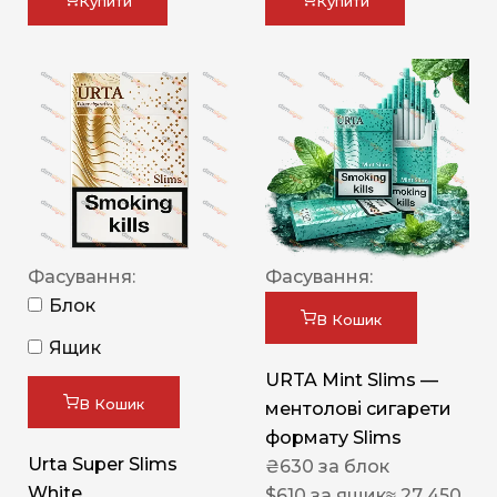
Купити
Купити
Фасування:
Фасування:
Блок
В Кошик
Ящик
URTA Mint Slims —
В Кошик
ментолові сигарети
формату Slims
Urta Super Slims
₴
630
за блок
White
$
610
за ящик
≈ 27 450