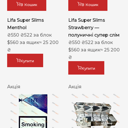
В Кошик
В Кошик
Lifa Super Slims
Lifa Super Slims
Menthol
Strawberry —
₴
550
₴
522
за блок
полуничні супер слім
$
560
за ящик
≈ 25 200
₴
550
₴
522
за блок
₴
$
560
за ящик
≈ 25 200
₴
Купити
Купити
Акція
Акція