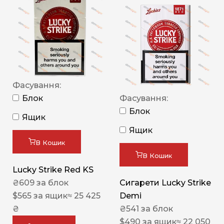
Фасування:
Блок
Фасування:
Блок
Ящик
Ящик
В Кошик
В Кошик
Lucky Strike Red KS
₴
609
за блок
Сигарети Lucky Strike
$
565
за ящик
≈ 25 425
Demi
₴
₴
541
за блок
$
490
за ящик
≈ 22 050