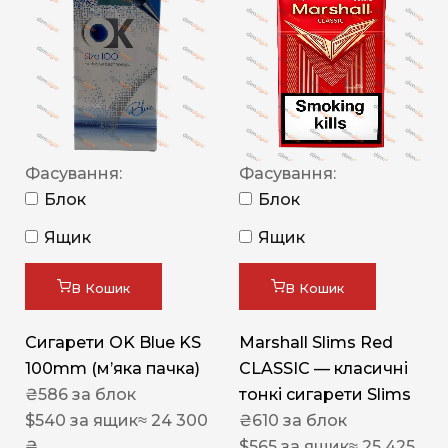
Фасування:
Фасування:
Блок
Блок
Ящик
Ящик
В Кошик
В Кошик
Сигарети OK Blue KS
Marshall Slims Red
100mm (м’яка пачка)
CLASSIC — класичні
₴
586
за блок
тонкі сигарети Slims
$
540
за ящик
≈ 24 300
₴
610
за блок
₴
$
565
за ящик
≈ 25 425