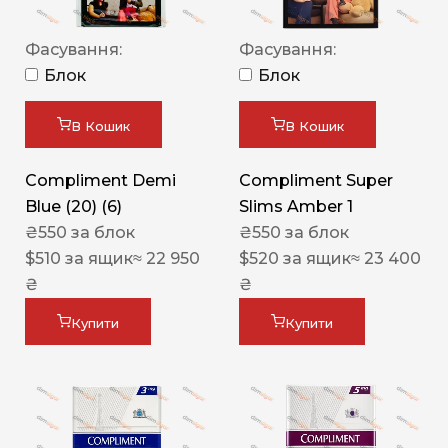
Фасування:
Фасування:
Блок
Блок
В Кошик
В Кошик
Compliment Demi
Compliment Super
Blue (20) (6)
Slims Amber 1
₴
550
за блок
₴
550
за блок
$
510
за ящик
≈ 22 950
$
520
за ящик
≈ 23 400
₴
₴
Купити
Купити