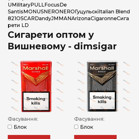
U
Military
PULL
Focus
De
Santis
MONUS
NERO
NERO
Гуцульскі
Italian Blend
821
OSCAR
Dandy
JM
MAN
Arizona
Cigaronne
Сига
рети LD
Сигарети оптом у
Вишневому - dimsigar
Фасування:
Фасування:
Блок
Блок