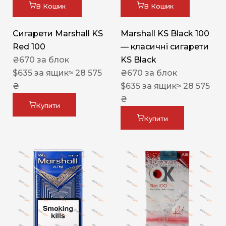
В Кошик
В Кошик
Сигарети Marshall KS
Marshall KS Black 100
Red 100
— класичні сигарети
₴
670
за блок
KS Black
$
635
за ящик
≈ 28 575
₴
670
за блок
₴
$
635
за ящик
≈ 28 575
₴
Купити
Купити