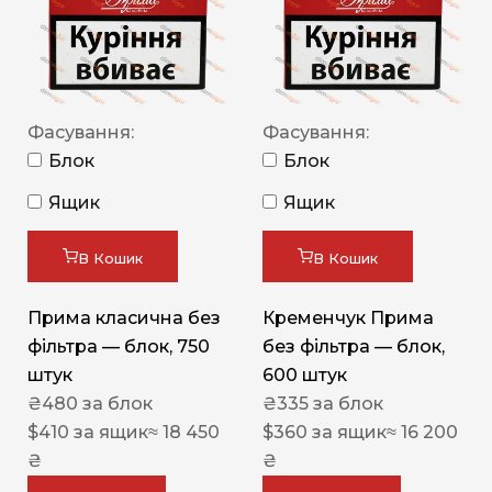
Фасування:
Фасування:
Блок
Блок
Ящик
Ящик
В Кошик
В Кошик
Прима класична без
Кременчук Прима
фільтра — блок, 750
без фільтра — блок,
штук
600 штук
₴
480
за блок
₴
335
за блок
$
410
за ящик
≈ 18 450
$
360
за ящик
≈ 16 200
₴
₴