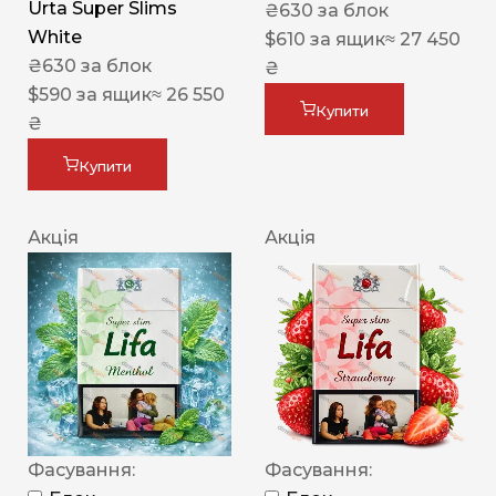
Urta Super Slims
₴
630
за блок
White
$
610
за ящик
≈ 27 450
₴
630
за блок
₴
$
590
за ящик
≈ 26 550
Купити
₴
Купити
Акція
Акція
Фасування:
Фасування: