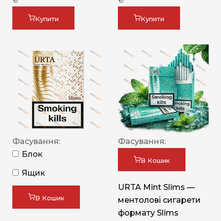
Купити
Купити
Фасування:
Фасування:
Блок
В Кошик
Ящик
URTA Mint Slims —
В Кошик
ментолові сигарети
формату Slims