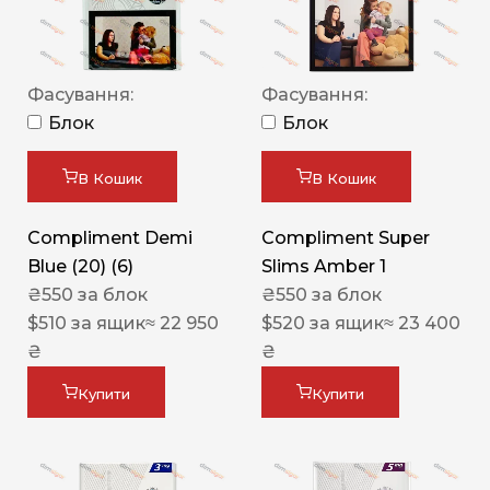
Фасування:
Фасування:
Блок
Блок
В Кошик
В Кошик
Compliment Demi
Compliment Super
Blue (20) (6)
Slims Amber 1
₴
550
за блок
₴
550
за блок
$
510
за ящик
≈ 22 950
$
520
за ящик
≈ 23 400
₴
₴
Купити
Купити