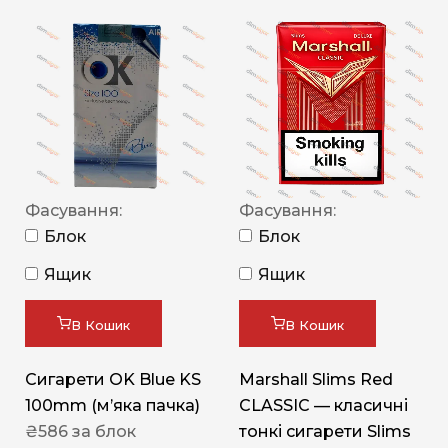
Фасування:
Фасування:
Блок
Блок
Ящик
Ящик
В Кошик
В Кошик
Сигарети OK Blue KS
Marshall Slims Red
100mm (м’яка пачка)
CLASSIC — класичні
₴
586
за блок
тонкі сигарети Slims