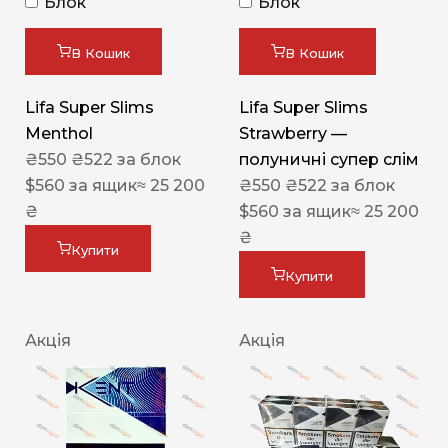
Блок
Блок
В Кошик
В Кошик
Lifa Super Slims
Lifa Super Slims
Menthol
Strawberry —
₴
550
₴
522
за блок
полуничні супер слім
$
560
за ящик
≈ 25 200
₴
550
₴
522
за блок
₴
$
560
за ящик
≈ 25 200
₴
Купити
Купити
Акція
Акція