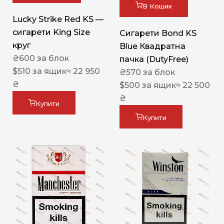
В Кошик
Lucky Strike Red KS —
сигарети King Size
Сигарети Bond KS
круг
Blue Квадратна
₴
600
за блок
пачка (DutyFree)
$
510
за ящик
≈ 22 950
₴
570
за блок
₴
$
500
за ящик
≈ 22 500
₴
Купити
Купити