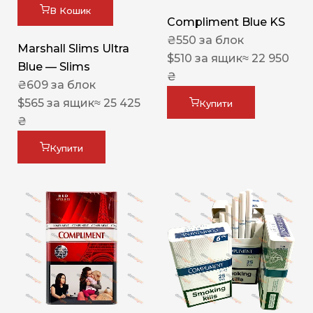
В Кошик
Compliment Blue KS
₴
550
за блок
Marshall Slims Ultra
$
510
за ящик
≈ 22 950
Blue — Slims
₴
₴
609
за блок
$
565
за ящик
≈ 25 425
Купити
₴
Купити