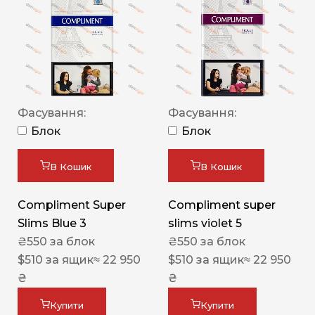
Фасування:
Фасування:
Блок
Блок
В Кошик
В Кошик
Compliment Super
Compliment super
Slims Blue 3
slims violet 5
₴
550
за блок
₴
550
за блок
$
510
за ящик
≈ 22 950
$
510
за ящик
≈ 22 950
₴
₴
Купити
Купити