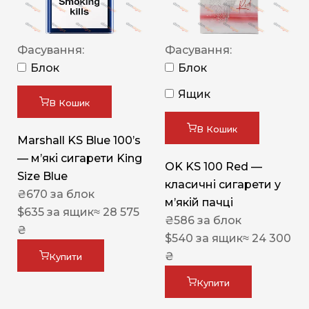
Фасування:
Фасування:
Блок
Блок
Ящик
В Кошик
В Кошик
Marshall KS Blue 100’s
— м’які сигарети King
OK KS 100 Red —
Size Blue
класичні сигарети у
₴
670
за блок
м’якій пачці
$
635
за ящик
≈ 28 575
₴
586
за блок
₴
$
540
за ящик
≈ 24 300
₴
Купити
Купити