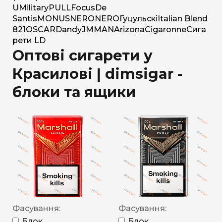
U
Military
PULL
Focus
De
Santis
MONUS
NERO
NERO
Гуцульскі
Italian Blend
821
OSCAR
Dandy
JM
MAN
Arizona
Cigaronne
Сига
рети LD
Оптові сигарети у
Красилові | dimsigar -
блоки та ящики
Фасування:
Фасування:
Блок
Блок