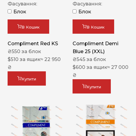
Фасування:
Фасування:
Блок
Блок
В Кошик
В Кошик
Compliment Red KS
Compliment Demi
₴
550
за блок
Blue 25 (XXL)
$
510
за ящик
≈ 22 950
₴
545
за блок
₴
$
600
за ящик
≈ 27 000
₴
Купити
Купити