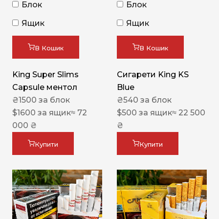
Блок
Блок
Ящик
Ящик
В Кошик
В Кошик
King Super Slims
Сигарети King KS
Capsule ментол
Blue
₴
1500
за блок
₴
540
за блок
$
1600
за ящик
≈ 72
$
500
за ящик
≈ 22 500
000 ₴
₴
Купити
Купити