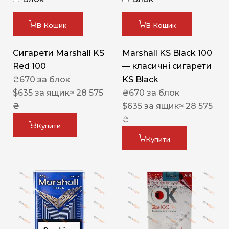
В Кошик
В Кошик
Сигарети Marshall KS
Marshall KS Black 100
Red 100
— класичні сигарети
₴
670
за блок
KS Black
$
635
за ящик
≈ 28 575
₴
670
за блок
₴
$
635
за ящик
≈ 28 575
₴
Купити
Купити