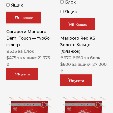
Блок
Ящик
Ящик
В Кошик
В Кошик
Сигарети Marlboro
Demi Touch — турбо
Marlboro Red KS
фільтр
Золоте Кільце
₴
536
за блок
(Флажок)
$
475
за ящик
≈ 21 375
₴
670
₴
650
за блок
₴
$
600
за ящик
≈ 27 000
₴
Купити
Купити