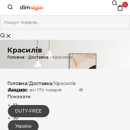
0
Красилів
Головна
Доставка
Красилів
/
/
Головна
/
Доставка
/
Красилів
Акциз:
Показано всі 170 товарів
Показати
12
DUTY-FREE
15
30
Україна