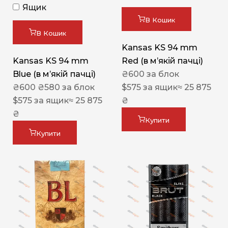
Ящик
В Кошик
В Кошик
Kansas KS 94 mm
Kansas KS 94 mm
Red (в мʼякій пачці)
Blue (в мʼякій пачці)
₴
600
за блок
₴
600
₴
580
за блок
$
575
за ящик
≈ 25 875
$
575
за ящик
≈ 25 875
₴
₴
Купити
Купити