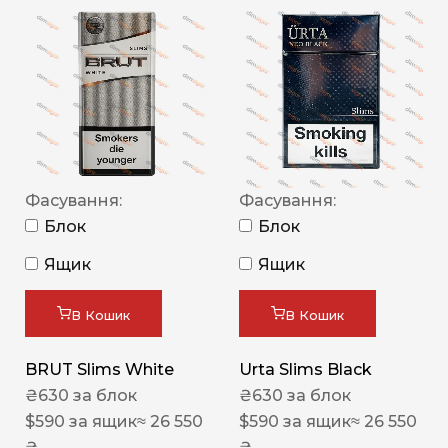
Фасування:
Фасування:
Блок
Блок
Ящик
Ящик
В Кошик
В Кошик
BRUT Slims White
Urta Slims Black
₴
630
за блок
₴
630
за блок
$
590
за ящик
≈ 26 550
$
590
за ящик
≈ 26 550
₴
₴