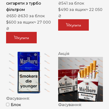
сигарети з турбо
₴
541
за блок
фільтром
$
490
за ящик
≈ 22 050
₴
650
₴
630
за блок
₴
$
600
за ящик
≈ 27 000
Купити
₴
Купити
Акція
Фасування:
Блок
Фасування: