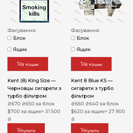
Фасування:
Фасування:
Блок
Блок
Ящик
Ящик
В Кошик
В Кошик
Kent (8) King Size —
Kent 8 Blue KS —
Черновцы сигарети з
сигарети з турбо
турбо фільтром
фільтром
₴
670
₴
650
за блок
₴
660
₴
640
за блок
$
700
за ящик
≈ 31 500
$
620
за ящик
≈ 27 900
₴
₴
Купити
Купити