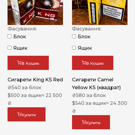
Фасування:
Фасування:
Блок
Блок
Ящик
Ящик
В Кошик
В Кошик
Сигарети King KS Red
Сигарети Camel
₴
540
за блок
Yellow KS (квадрат)
$
500
за ящик
≈ 22 500
₴
580
за блок
₴
$
540
за ящик
≈ 24 300
₴
Купити
Купити