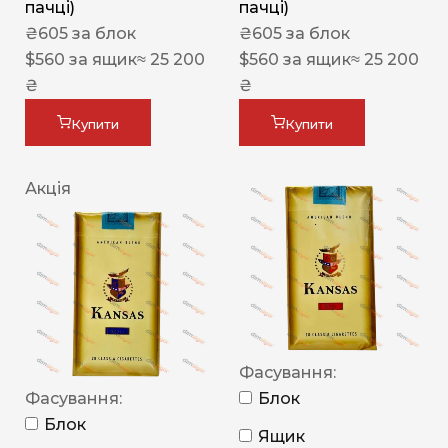
пачці)
пачці)
₴
605
за блок
₴
605
за блок
$
560
за ящик
≈ 25 200
$
560
за ящик
≈ 25 200
₴
₴
Купити
Купити
Акція
Фасування:
Фасування:
Блок
Блок
Ящик