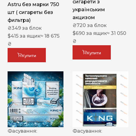
сигарети з
Astru без марки 750
українським
шт ( сигареты без
акцизом
фильтра)
₴
720
за блок
₴
349
за блок
$
690
за ящик
≈ 31 050
$
415
за ящик
≈ 18 675
₴
₴
Купити
Купити
Фасування:
Фасування: