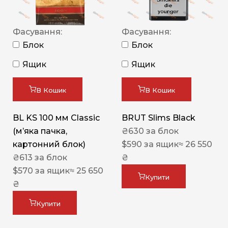
Фасування:
Фасування:
Блок
Блок
Ящик
Ящик
В Кошик
В Кошик
BL KS 100 мм Classic
BRUT Slims Black
(м’яка пачка,
₴
630
за блок
картонний блок)
$
590
за ящик
≈ 26 550
₴
613
за блок
₴
$
570
за ящик
≈ 25 650
Купити
₴
Купити