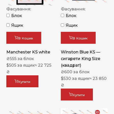
Фасування:
Фасування:
Блок
Блок
Ящик
Ящик
В Кошик
В Кошик
Manchester KS white
Winston Blue KS —
₴
555
за блок
сигарети King Size
$
505
за ящик
≈ 22 725
(квадрат)
₴
₴
600
за блок
$
530
за ящик
≈ 23 850
Купити
₴
Купити