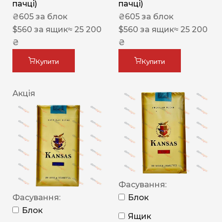
пачці)
пачці)
₴
605
за блок
₴
605
за блок
$
560
за ящик
≈ 25 200
$
560
за ящик
≈ 25 200
₴
₴
Купити
Купити
Акція
Фасування:
Фасування:
Блок
Блок
Ящик