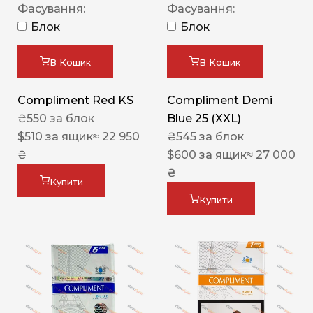
Фасування:
Фасування:
Блок
Блок
В Кошик
В Кошик
Compliment Red KS
Compliment Demi
₴
550
за блок
Blue 25 (XXL)
$
510
за ящик
≈ 22 950
₴
545
за блок
₴
$
600
за ящик
≈ 27 000
₴
Купити
Купити