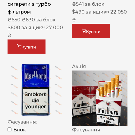
сигарети з турбо
₴
541
за блок
фільтром
$
490
за ящик
≈ 22 050
₴
650
₴
630
за блок
₴
$
600
за ящик
≈ 27 000
Купити
₴
Купити
Акція
Фасування:
Блок
Фасування: