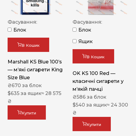
Фасування:
Фасування:
Блок
Блок
Ящик
В Кошик
В Кошик
Marshall KS Blue 100’s
— м’які сигарети King
OK KS 100 Red —
Size Blue
класичні сигарети у
₴
670
за блок
м’якій пачці
$
635
за ящик
≈ 28 575
₴
586
за блок
₴
$
540
за ящик
≈ 24 300
₴
Купити
Купити