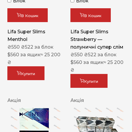
Блок
Блок
В Кошик
В Кошик
Lifa Super Slims
Lifa Super Slims
Menthol
Strawberry —
₴
550
₴
522
за блок
полуничні супер слім
$
560
за ящик
≈ 25 200
₴
550
₴
522
за блок
₴
$
560
за ящик
≈ 25 200
₴
Купити
Купити
Акція
Акція