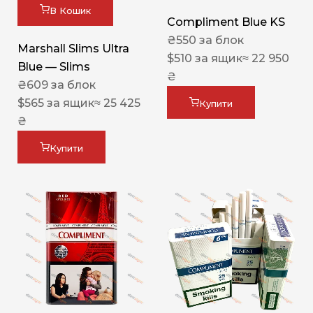
В Кошик
Compliment Blue KS
₴
550
за блок
Marshall Slims Ultra
$
510
за ящик
≈ 22 950
Blue — Slims
₴
₴
609
за блок
$
565
за ящик
≈ 25 425
Купити
₴
Купити