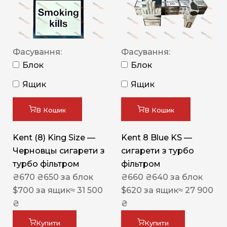
Фасування:
Фасування:
Блок
Блок
Ящик
Ящик
В Кошик
В Кошик
Kent (8) King Size —
Kent 8 Blue KS —
Черновцы сигарети з
сигарети з турбо
турбо фільтром
фільтром
₴
670
₴
650
за блок
₴
660
₴
640
за блок
$
700
за ящик
≈ 31 500
$
620
за ящик
≈ 27 900
₴
₴
Купити
Купити