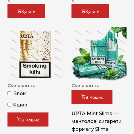
Купити
Купити
Фасування:
Фасування:
Блок
В Кошик
Ящик
URTA Mint Slims —
В Кошик
ментолові сигарети
формату Slims