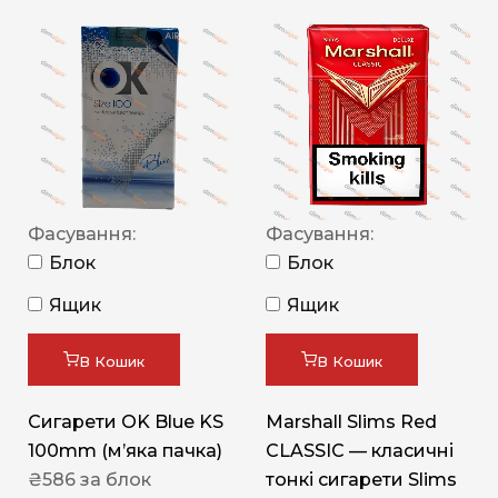
Фасування:
Фасування:
Блок
Блок
Ящик
Ящик
В Кошик
В Кошик
Сигарети OK Blue KS
Marshall Slims Red
100mm (м’яка пачка)
CLASSIC — класичні
₴
586
за блок
тонкі сигарети Slims