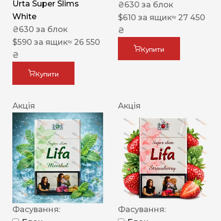
Urta Super Slims
₴
630
за блок
White
$
610
за ящик
≈ 27 450
₴
630
за блок
₴
$
590
за ящик
≈ 26 550
Купити
₴
Купити
Акція
Акція
Фасування:
Фасування: