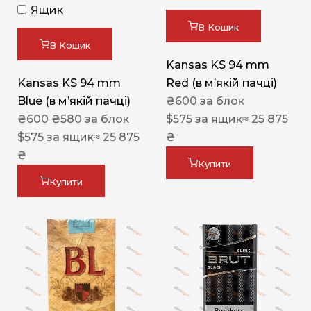
Ящик
В Кошик
В Кошик
Kansas KS 94 mm
Kansas KS 94 mm
Red (в мʼякій пачці)
Blue (в мʼякій пачці)
₴
600
за блок
₴
600
₴
580
за блок
$
575
за ящик
≈ 25 875
$
575
за ящик
≈ 25 875
₴
₴
Купити
Купити