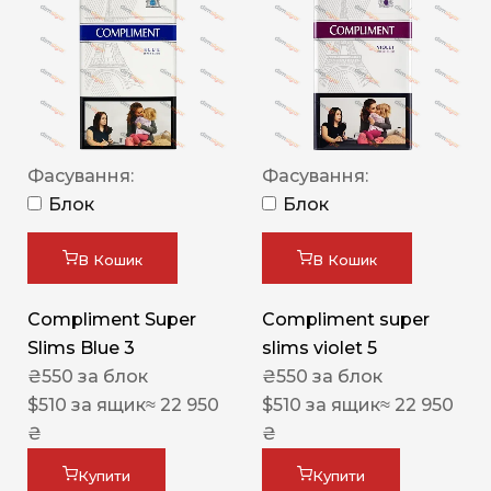
Фасування:
Фасування:
Блок
Блок
В Кошик
В Кошик
Compliment Super
Compliment super
Slims Blue 3
slims violet 5
₴
550
за блок
₴
550
за блок
$
510
за ящик
≈ 22 950
$
510
за ящик
≈ 22 950
₴
₴
Купити
Купити