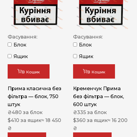
Фасування:
Фасування:
Блок
Блок
Ящик
Ящик
В Кошик
В Кошик
Прима класична без
Кременчук Прима
фільтра — блок, 750
без фільтра — блок,
штук
600 штук
₴
480
за блок
₴
335
за блок
$
410
за ящик
≈ 18 450
$
360
за ящик
≈ 16 200
₴
₴