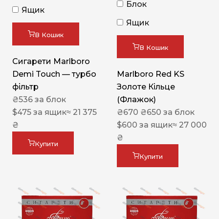
Блок
Ящик
Ящик
В Кошик
В Кошик
Сигарети Marlboro
Demi Touch — турбо
Marlboro Red KS
фільтр
Золоте Кільце
₴
536
за блок
(Флажок)
$
475
за ящик
≈ 21 375
₴
670
₴
650
за блок
₴
$
600
за ящик
≈ 27 000
₴
Купити
Купити