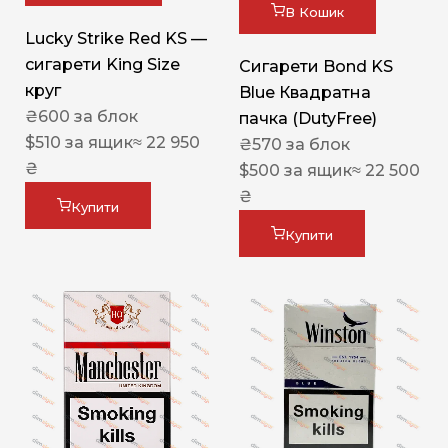
В Кошик
Lucky Strike Red KS —
сигарети King Size
Сигарети Bond KS
круг
Blue Квадратна
₴
600
за блок
пачка (DutyFree)
$
510
за ящик
≈ 22 950
₴
570
за блок
₴
$
500
за ящик
≈ 22 500
₴
Купити
Купити