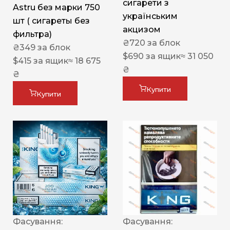
сигарети з
Astru без марки 750
українським
шт ( сигареты без
акцизом
фильтра)
₴
720
за блок
₴
349
за блок
$
690
за ящик
≈ 31 050
$
415
за ящик
≈ 18 675
₴
₴
Купити
Купити
Фасування:
Фасування: