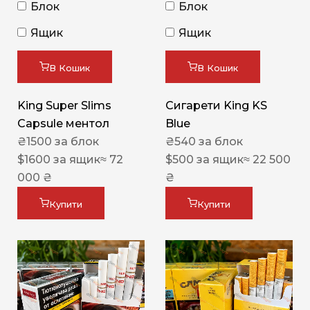
Блок
Блок
Ящик
Ящик
В Кошик
В Кошик
King Super Slims
Сигарети King KS
Capsule ментол
Blue
₴
1500
за блок
₴
540
за блок
$
1600
за ящик
≈ 72
$
500
за ящик
≈ 22 500
000 ₴
₴
Купити
Купити