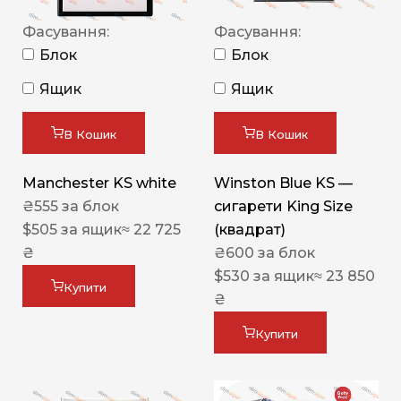
Фасування:
Фасування:
Блок
Блок
Ящик
Ящик
В Кошик
В Кошик
Manchester KS white
Winston Blue KS —
₴
555
за блок
сигарети King Size
$
505
за ящик
≈ 22 725
(квадрат)
₴
₴
600
за блок
$
530
за ящик
≈ 23 850
Купити
₴
Купити