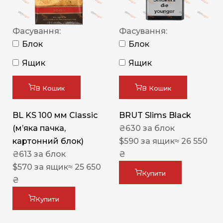
Фасування:
Фасування:
Блок
Блок
Ящик
Ящик
В Кошик
В Кошик
BL KS 100 мм Classic
BRUT Slims Black
(м’яка пачка,
₴
630
за блок
картонний блок)
$
590
за ящик
≈ 26 550
₴
613
за блок
₴
$
570
за ящик
≈ 25 650
Купити
₴
Купити