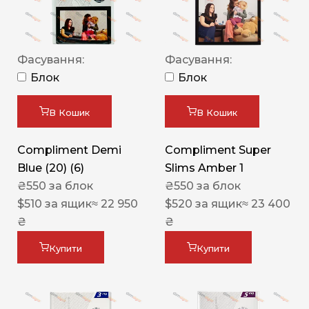
Фасування:
Фасування:
Блок
Блок
В Кошик
В Кошик
Compliment Demi
Compliment Super
Blue (20) (6)
Slims Amber 1
₴
550
за блок
₴
550
за блок
$
510
за ящик
≈ 22 950
$
520
за ящик
≈ 23 400
₴
₴
Купити
Купити