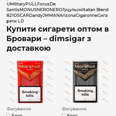
U
Military
PULL
Focus
De
Santis
MONUS
NERO
NERO
Гуцульскі
Italian Blend
821
OSCAR
Dandy
JM
MAN
Arizona
Cigaronne
Сига
рети LD
Купити сигарети оптом в
Бровари – dimsigar з
доставкою
Фасування:
Фасування:
Блок
Блок