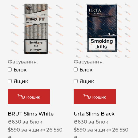
Фасування:
Фасування:
Блок
Блок
Ящик
Ящик
В Кошик
В Кошик
BRUT Slims White
Urta Slims Black
₴
630
за блок
₴
630
за блок
$
590
за ящик
≈ 26 550
$
590
за ящик
≈ 26 550
₴
₴