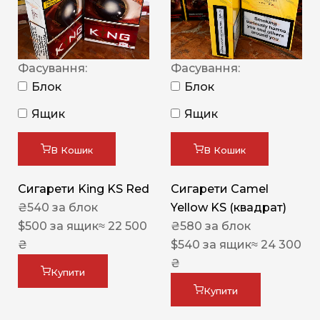
Фасування:
Фасування:
Блок
Блок
Ящик
Ящик
В Кошик
В Кошик
Сигарети King KS Red
Сигарети Camel
₴
540
за блок
Yellow KS (квадрат)
$
500
за ящик
≈ 22 500
₴
580
за блок
₴
$
540
за ящик
≈ 24 300
₴
Купити
Купити