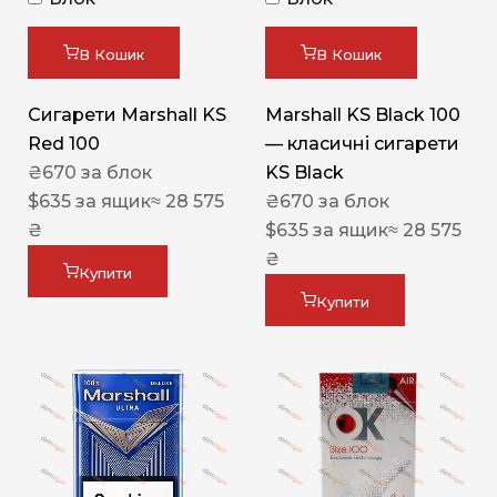
В Кошик
В Кошик
Сигарети Marshall KS
Marshall KS Black 100
Red 100
— класичні сигарети
₴
670
за блок
KS Black
$
635
за ящик
≈ 28 575
₴
670
за блок
₴
$
635
за ящик
≈ 28 575
₴
Купити
Купити