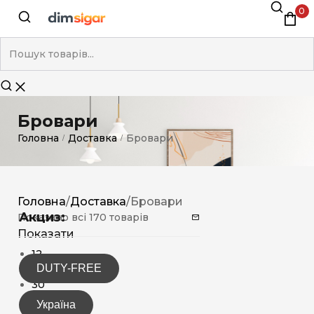
0
Бровари
Головна
Доставка
Бровари
/
/
Головна
/
Доставка
/
Бровари
Акциз:
Показано всі 170 товарів
Показати
12
DUTY-FREE
15
30
Україна