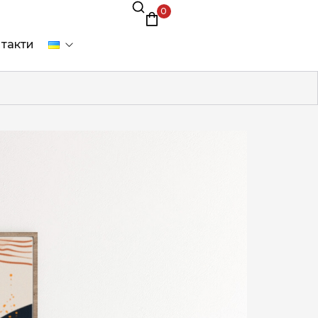
0
такти