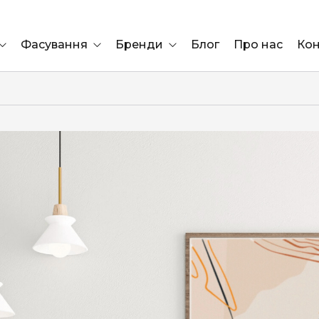
Фасування
Бренди
Блог
Про нас
Кон
Ящик
Elf Bar
Блок
Compliment
Львів
Marshall
Marlboro
OK
ÜRTA
сула)
Lifa
BRUT