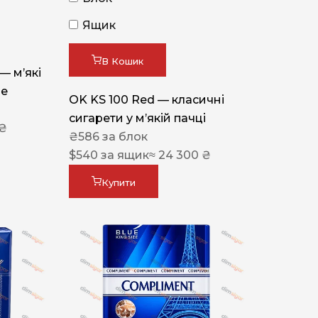
Ящик
В Кошик
 — м’які
ue
OK KS 100 Red — класичні
сигарети у м’якій пачці
 ₴
₴
586
за блок
$
540
за ящик
≈ 24 300 ₴
Купити