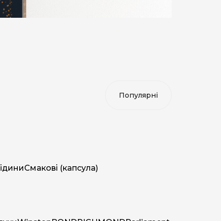
ідини
Смакові (капсула)