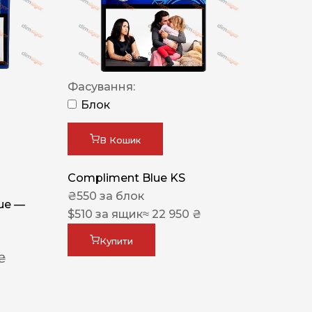
Фасування:
Блок
В Кошик
Compliment Blue KS
₴
550
за блок
lue —
$
510
за ящик
≈ 22 950 ₴
Купити
 ₴