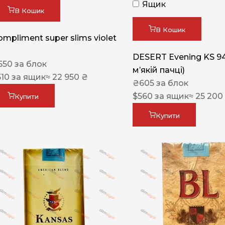
Ящик
В Кошик
В Кошик
ompliment super slims violet
DESERT Evening KS 9
550
за блок
мʼякій пачці)
510
за ящик
≈ 22 950 ₴
₴
605
за блок
$
560
за ящик
≈ 25 200
Купити
Купити