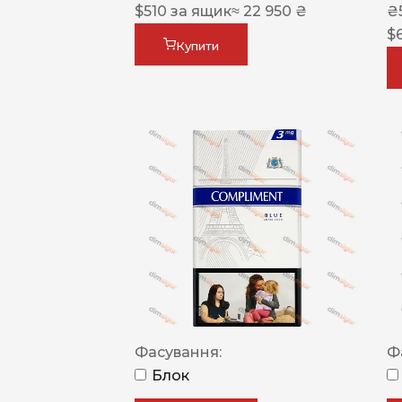
$
510
за ящик
≈ 22 950 ₴
₴
$
Купити
Фасування:
Ф
Блок