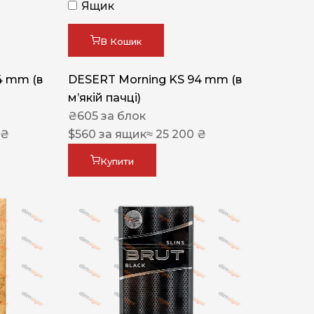
Ящик
В Кошик
4 mm (в
DESERT Morning KS 94 mm (в
мʼякій пачці)
₴
605
за блок
 ₴
$
560
за ящик
≈ 25 200 ₴
Купити