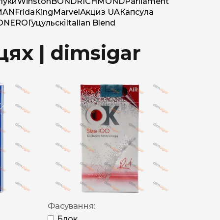
луки
Winston
BOND
RICHMOND
Parliament
MAN
Frida
King
Marvel
Акциз UA
Капсула
O
NERO
Гуцульскі
Italian Blend
ях | dimsigar
Фасування:
Блок