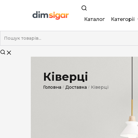
Каталог
Категорії
King Size
Demi
Super Slim
Ківерці
Nano
Головна
Доставка
Ківерці
/
/
Без фільтра
Duty-Free
Електронні
Смакові (кап