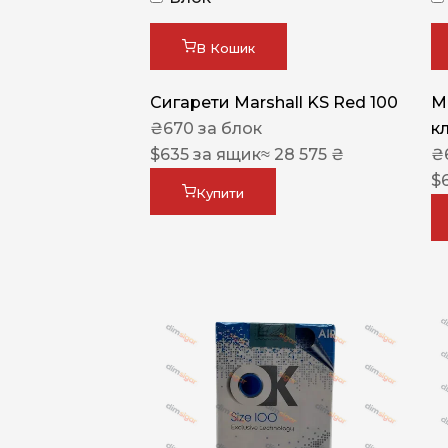
В Кошик
Сигарети Marshall KS Red 100
M
₴
670
за блок
к
$
635
за ящик
≈ 28 575 ₴
₴
$
Купити