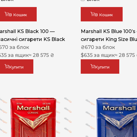
Акциз UA
Капсула (смак)
В Кошик
В Кошик
Manchester
arshall KS Black 100 —
Marshall KS Blue 100’s
Nistru
ласичні сигарети KS Black
сигарети King Size Bl
670
за блок
₴
670
за блок
Leana
635
за ящик
≈ 28 575 ₴
$
635
за ящик
≈ 28 575
Montecristo
Купити
Купити
ASTRU
Military
PULL
Focus
De Santis
MONUS