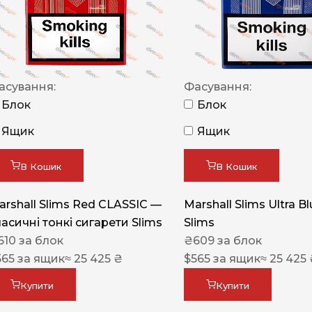
NERO
NERO
Гуцульскі
асування:
Фасування:
Italian Blend 821
Блок
Блок
OSCAR
Ящик
Ящик
Dandy
В Кошик
В Кошик
JM
MAN
arshall Slims Red CLASSIC —
Marshall Slims Ultra B
ласичні тонкі сигарети Slims
Slims
Arizona
610
за блок
₴
609
за блок
Cigaronne
565
за ящик
≈ 25 425 ₴
$
565
за ящик
≈ 25 425
Сигарети LD
Купити
Купити