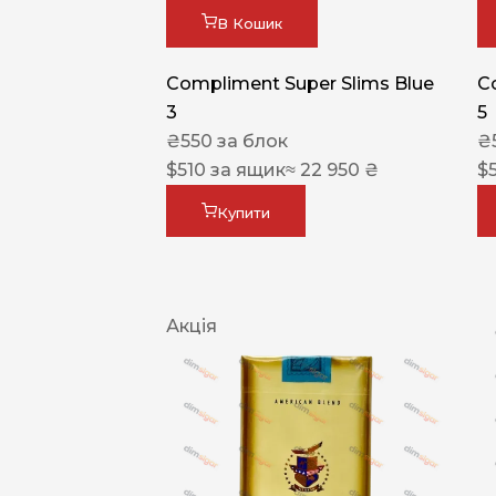
В Кошик
Compliment Super Slims Blue
C
3
5
₴
550
за блок
₴
$
510
за ящик
≈ 22 950 ₴
$
Купити
Акція