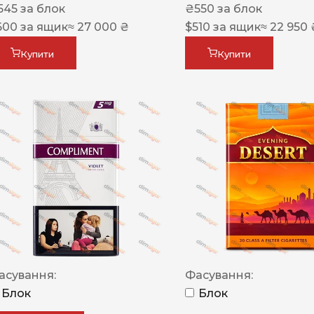
545
за блок
₴
550
за блок
600
за ящик
≈ 27 000 ₴
$
510
за ящик
≈ 22 950 
Купити
Купити
асування:
Фасування:
Блок
Блок