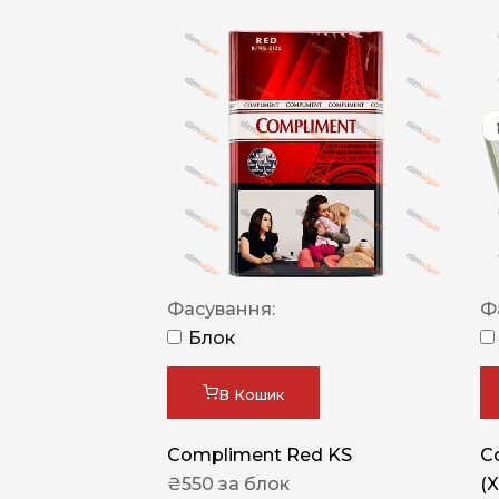
Фасування:
Ф
Блок
В Кошик
Compliment Red KS
C
₴
550
за блок
(