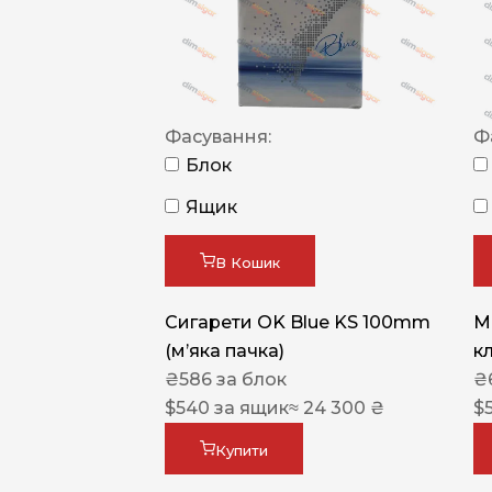
Фасування:
Ф
Блок
Ящик
В Кошик
Сигарети OK Blue KS 100mm
M
(м’яка пачка)
к
₴
586
за блок
₴
$
540
за ящик
≈ 24 300 ₴
$
Купити