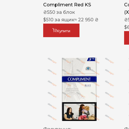
Compliment Red KS
C
₴
550
за блок
(
$
510
за ящик
≈ 22 950 ₴
₴
$
Купити