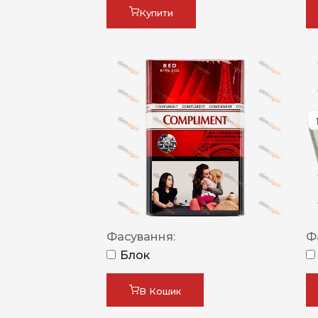
Купити
Фасування:
Ф
Блок
В Кошик