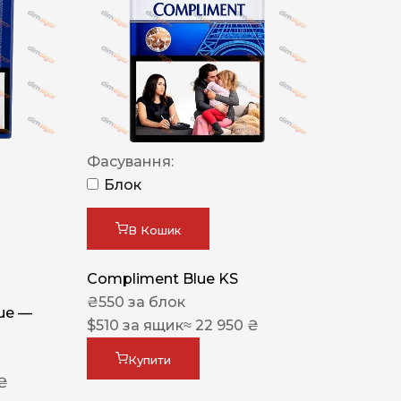
Фасування:
Блок
В Кошик
Compliment Blue KS
₴
550
за блок
lue —
$
510
за ящик
≈ 22 950 ₴
Купити
 ₴