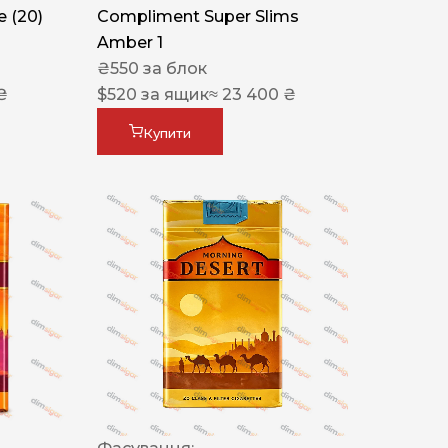
 (20)
Compliment Super Slims
Amber 1
₴
550
за блок
₴
$
520
за ящик
≈ 23 400 ₴
Купити