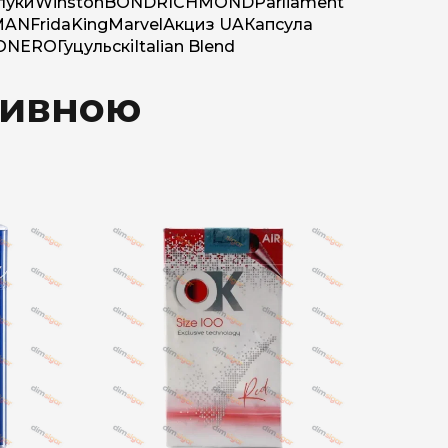
луки
Winston
BOND
RICHMOND
Parliament
MAN
Frida
King
Marvel
Акциз UA
Капсула
O
NERO
Гуцульскі
Italian Blend
ативною