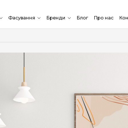
Фасування
Бренди
Блог
Про нас
Кон
Ящик
Elf Bar
Блок
Compliment
Львів
Marshall
Marlboro
OK
ÜRTA
сула)
Lifa
BRUT