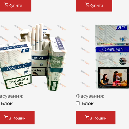
Купити
Купити
асування:
Фасування:
Блок
Блок
В Кошик
В Кошик