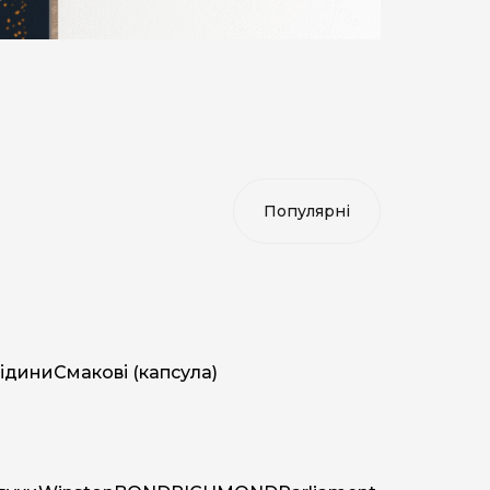
ідини
Смакові (капсула)