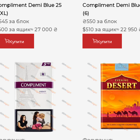
ompliment Demi Blue 25
Compliment Demi Blue
XXL)
(6)
545
за блок
₴
550
за блок
600
за ящик
≈ 27 000 ₴
$
510
за ящик
≈ 22 950 
Купити
Купити