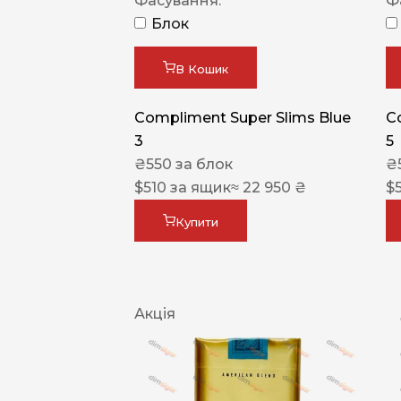
Фасування:
Ф
Блок
В Кошик
Compliment Super Slims Blue
C
3
5
₴
550
за блок
₴
$
510
за ящик
≈ 22 950 ₴
$
Купити
Акція