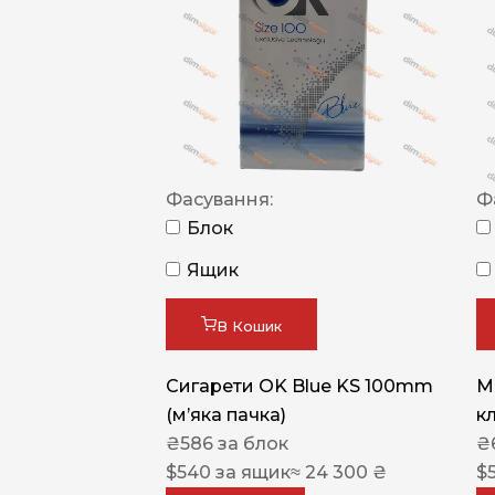
Фасування:
Ф
Блок
Ящик
В Кошик
Сигарети OK Blue KS 100mm
M
(м’яка пачка)
к
₴
586
за блок
₴
$
540
за ящик
≈ 24 300 ₴
$