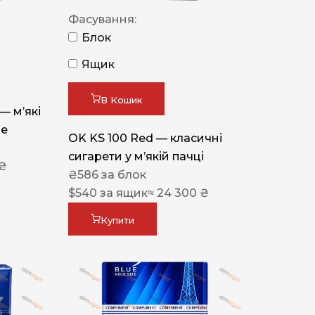
Фасування:
Блок
Ящик
В Кошик
 — м’які
ue
OK KS 100 Red — класичні
сигарети у м’якій пачці
 ₴
₴
586
за блок
$
540
за ящик
≈ 24 300 ₴
Купити