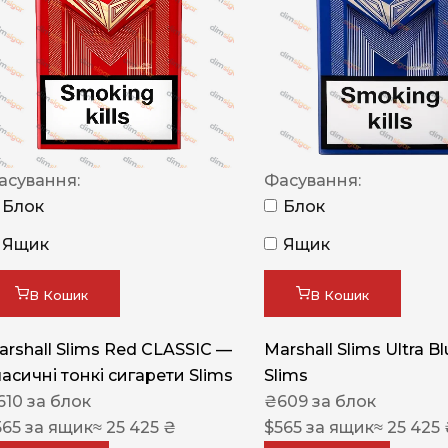
NERO
NERO
Гуцульскі
Italian Blend 821
OSCAR
асування:
Фасування:
Блок
Блок
Dandy
Ящик
Ящик
JM
MAN
В Кошик
В Кошик
Arizona
arshall Slims Red CLASSIC —
Marshall Slims Ultra B
Cigaronne
ласичні тонкі сигарети Slims
Slims
Сигарети LD
610
за блок
₴
609
за блок
565
за ящик
≈ 25 425 ₴
$
565
за ящик
≈ 25 425