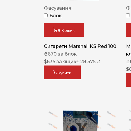
Фасування:
Ф
Блок
В Кошик
Сигарети Marshall KS Red 100
M
₴
670
за блок
к
$
635
за ящик
≈ 28 575 ₴
₴
$
Купити