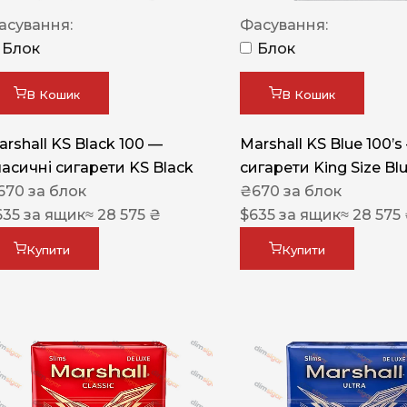
Акциз UA
асування:
Фасування:
Капсула (смак)
Блок
Блок
Manchester
В Кошик
В Кошик
Nistru
arshall KS Black 100 —
Marshall KS Blue 100’s
Leana
ласичні сигарети KS Black
сигарети King Size Bl
Montecristo
670
за блок
₴
670
за блок
635
за ящик
≈ 28 575 ₴
$
635
за ящик
≈ 28 575
ASTRU
Military
Купити
Купити
PULL
Focus
De Santis
MONUS