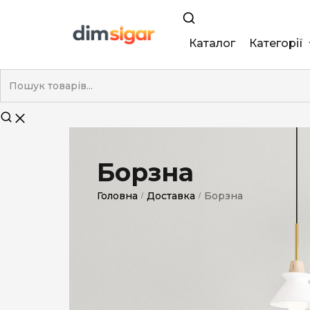
Каталог
Категорії
King Size
Demi
Super Slim
Борзна
Nano
Головна
Доставка
Борзна
/
/
Без фільтра
Duty-Free
Електронні
Смакові (кап