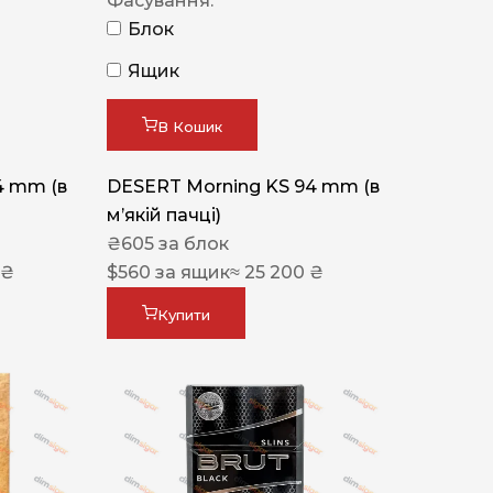
Фасування:
Блок
Ящик
В Кошик
4 mm (в
DESERT Morning KS 94 mm (в
мʼякій пачці)
₴
605
за блок
 ₴
$
560
за ящик
≈ 25 200 ₴
Купити