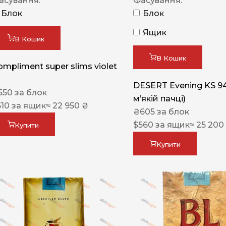
асування:
Фасування:
Блок
Блок
Ящик
В Кошик
В Кошик
ompliment super slims violet
DESERT Evening KS 9
550
за блок
мʼякій пачці)
510
за ящик
≈ 22 950 ₴
₴
605
за блок
$
560
за ящик
≈ 25 200
Купити
Купити