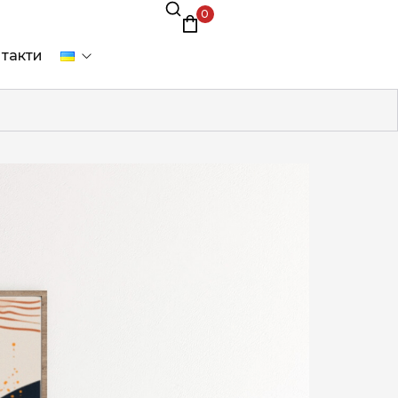
0
такти