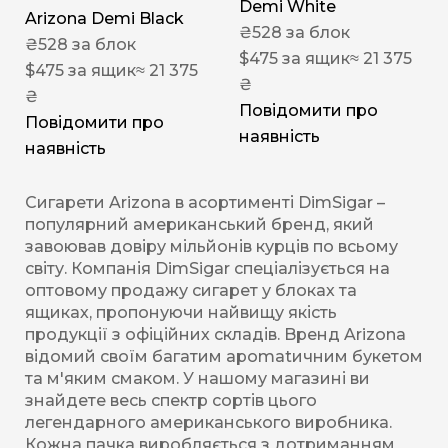
Demi White
Arizona Demi Black
₴
528
за блок
₴
528
за блок
$
475
за ящик
≈ 21 375
$
475
за ящик
≈ 21 375
₴
₴
Повідомити про
Повідомити про
наявність
наявність
Сигарети Arizona в асортименті DimSigar –
популярний американський бренд, який
завоював довіру мільйонів курців по всьому
світу. Компанія DimSigar спеціалізується на
оптовому продажу сигарет у блоках та
ящиках, пропонуючи найвищу якість
продукції з офіційних складів. Bренд Arizona
відомий своїм багатим арomatичним букетом
та м'яким смаком. У нашому магазині ви
знайдете весь спектр сортів цього
легендарного американського виробника.
Кожна пачка виробляється з дотриманням