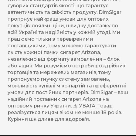
суворих стандартів якості, що гарантує
автентичність та свіжість продукту. DimSigar
пропонує найкращі умови для оптових
покупців: лояльні ціни, швидку доставку по
всій Україні та надійність у кожній угоді. Ми
працюємо тільки з перевіреними
поставщиками, тому можемо гарантувати
якість кожної пачки сигарет Arizona,
незалежно від формату замовлення – блок
або ящик. Ми розуміємо потреби роздрібних
торговців та мережевих магазинів, тому
пропонуємо гнучку систему замовлень,
можливість купівлі мікс-партій та преферентні
умови для постійних партнерів. DimSigar – ваш
надійний поставник сигарет Arizona на
оптовому ринку України. ⚠️ УВАГА: Товар
реалізується лицям віком не менше 18 років.
Куріння шкідливе для здоров'я.