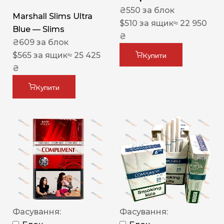
₴
550
за блок
Marshall Slims Ultra
$
510
за ящик
≈ 22 950
Blue — Slims
₴
₴
609
за блок
$
565
за ящик
≈ 25 425
Купити
₴
Купити
Фасування:
Фасування: