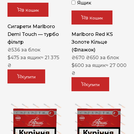
Ящик
В Кошик
В Кошик
Сигарети Marlboro
Demi Touch — турбо
Marlboro Red KS
фільтр
Золоте Кільце
₴
536
за блок
(Флажок)
$
475
за ящик
≈ 21 375
₴
670
₴
650
за блок
₴
$
600
за ящик
≈ 27 000
₴
Купити
Купити