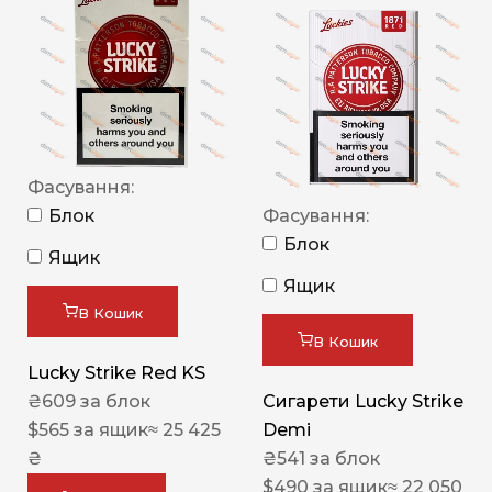
Фасування:
Блок
Фасування:
Блок
Ящик
Ящик
В Кошик
В Кошик
Lucky Strike Red KS
₴
609
за блок
Сигарети Lucky Strike
$
565
за ящик
≈ 25 425
Demi
₴
₴
541
за блок
$
490
за ящик
≈ 22 050