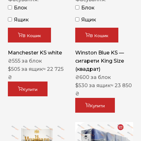
Блок
Блок
Ящик
Ящик
В Кошик
В Кошик
Manchester KS white
Winston Blue KS —
₴
555
за блок
сигарети King Size
$
505
за ящик
≈ 22 725
(квадрат)
₴
₴
600
за блок
$
530
за ящик
≈ 23 850
Купити
₴
Купити