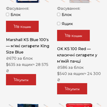
Фасування:
Фасування:
Блок
Блок
Ящик
В Кошик
В Кошик
Marshall KS Blue 100’s
— м’які сигарети King
OK KS 100 Red —
Size Blue
класичні сигарети у
₴
670
за блок
м’якій пачці
$
635
за ящик
≈ 28 575
₴
586
за блок
₴
$
540
за ящик
≈ 24 300
₴
Купити
Купити