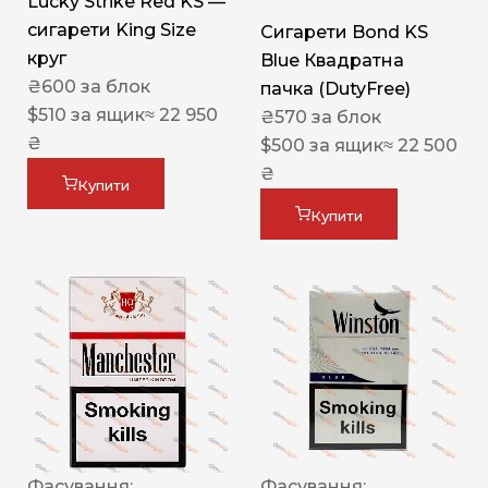
Lucky Strike Red KS —
сигарети King Size
Сигарети Bond KS
круг
Blue Квадратна
₴
600
за блок
пачка (DutyFree)
$
510
за ящик
≈ 22 950
₴
570
за блок
₴
$
500
за ящик
≈ 22 500
₴
Купити
Купити
Фасування:
Фасування: