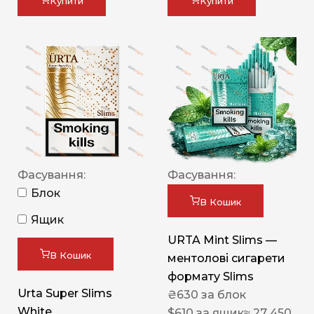
Купити
Купити
Фасування:
Фасування:
Блок
В Кошик
Ящик
URTA Mint Slims —
В Кошик
ментолові сигарети
формату Slims
Urta Super Slims
₴
630
за блок
White
$
610
за ящик
≈ 27 450