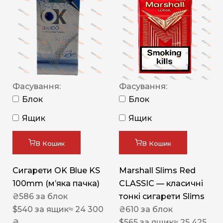
Фасування:
Фасування:
Блок
Блок
Ящик
Ящик
В Кошик
В Кошик
Сигарети OK Blue KS
Marshall Slims Red
100mm (м’яка пачка)
CLASSIC — класичні
₴
586
за блок
тонкі сигарети Slims
$
540
за ящик
≈ 24 300
₴
610
за блок
₴
$
565
за ящик
≈ 25 425