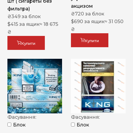
шт ( сигареты без
акцизом
фильтра)
₴
720
за блок
₴
349
за блок
$
690
за ящик
≈ 31 050
$
415
за ящик
≈ 18 675
₴
₴
Купити
Купити
Фасування:
Фасування:
Блок
Блок