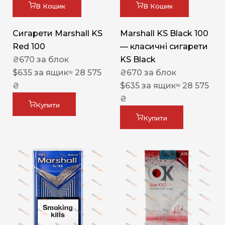
В Кошик
В Кошик
Сигарети Marshall KS
Marshall KS Black 100
Red 100
— класичні сигарети
₴
670
за блок
KS Black
$
635
за ящик
≈ 28 575
₴
670
за блок
₴
$
635
за ящик
≈ 28 575
₴
Купити
Купити