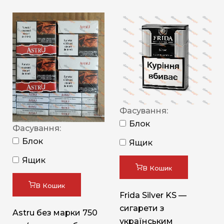
Фасування:
Блок
Фасування:
Блок
Ящик
Ящик
В Кошик
В Кошик
Frida Silver KS —
сигарети з
Astru без марки 750
українським