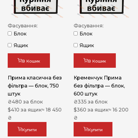
Фасування:
Фасування:
Блок
Блок
Ящик
Ящик
В Кошик
В Кошик
Прима класична без
Кременчук Прима
фільтра — блок, 750
без фільтра — блок,
штук
600 штук
₴
480
за блок
₴
335
за блок
$
410
за ящик
≈ 18 450
$
360
за ящик
≈ 16 200
₴
₴
Купити
Купити