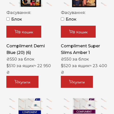
Фасування:
Фасування:
Блок
Блок
В Кошик
В Кошик
Compliment Demi
Compliment Super
Blue (20) (6)
Slims Amber 1
₴
550
за блок
₴
550
за блок
$
510
за ящик
≈ 22 950
$
520
за ящик
≈ 23 400
₴
₴
Купити
Купити