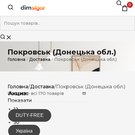
0
Покровськ (Донецька обл.)
Головна
Доставка
Покровськ (Донецька обл.)
/
/
Головна
/
Доставка
/
Покровськ (Донецька обл.)
Акциз:
Показано всі 170 товарів
Показати
12
DUTY-FREE
15
30
Україна