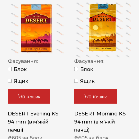
Фасування:
Фасування:
Блок
Блок
Ящик
Ящик
В Кошик
В Кошик
DESERT Evening KS
DESERT Morning KS
94 mm (в мʼякій
94 mm (в мʼякій
пачці)
пачці)
₴
605
за блок
₴
605
за блок