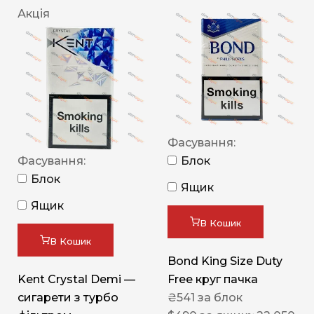
Акція
Фасування:
Фасування:
Блок
Блок
Ящик
Ящик
В Кошик
В Кошик
Bond King Size Duty
Kent Crystal Demi —
Free круг пачка
сигарети з турбо
₴
541
за блок