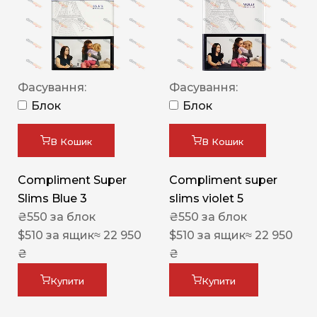
Фасування:
Фасування:
Блок
Блок
В Кошик
В Кошик
Compliment Super
Compliment super
Slims Blue 3
slims violet 5
₴
550
за блок
₴
550
за блок
$
510
за ящик
≈ 22 950
$
510
за ящик
≈ 22 950
₴
₴
Купити
Купити