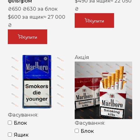
фільтром
$
490
за ящик
≈ 22 050
₴
650
₴
630
за блок
₴
$
600
за ящик
≈ 27 000
Купити
₴
Купити
Акція
Фасування:
Блок
Фасування:
Блок
Ящик