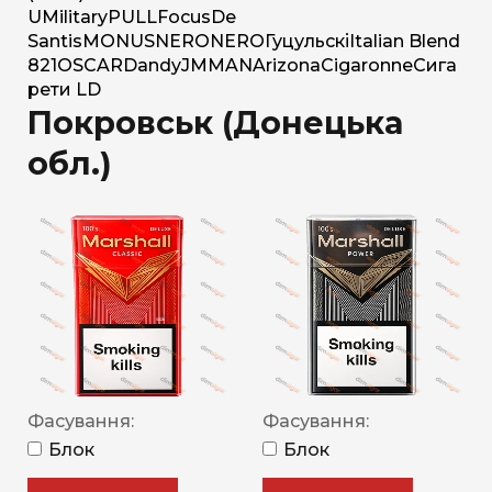
U
Military
PULL
Focus
De
Santis
MONUS
NERO
NERO
Гуцульскі
Italian Blend
821
OSCAR
Dandy
JM
MAN
Arizona
Cigaronne
Сига
рети LD
Покровськ (Донецька
обл.)
Фасування:
Фасування:
Блок
Блок