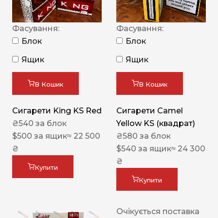
Фасування:
Фасування:
Блок
Блок
Ящик
Ящик
В Кошик
В Кошик
Сигарети King KS Red
Сигарети Camel
₴
540
за блок
Yellow KS (квадрат)
$
500
за ящик
≈ 22 500
₴
580
за блок
₴
$
540
за ящик
≈ 24 300
₴
Купити
Купити
Очікується поставка