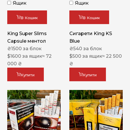
Ящик
Ящик
В Кошик
В Кошик
King Super Slims
Сигарети King KS
Capsule ментол
Blue
₴
1500
за блок
₴
540
за блок
$
1600
за ящик
≈ 72
$
500
за ящик
≈ 22 500
000 ₴
₴
Купити
Купити