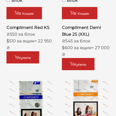
Блок
Блок
В Кошик
В Кошик
Compliment Red KS
Compliment Demi
₴
550
за блок
Blue 25 (XXL)
$
510
за ящик
≈ 22 950
₴
545
за блок
₴
$
600
за ящик
≈ 27 000
₴
Купити
Купити