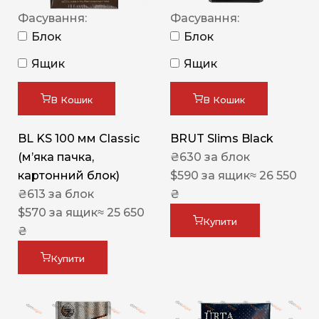
Фасування:
Фасування:
Блок
Блок
Ящик
Ящик
В Кошик
В Кошик
BL KS 100 мм Classic
BRUT Slims Black
(м’яка пачка,
₴
630
за блок
картонний блок)
$
590
за ящик
≈ 26 550
₴
613
за блок
₴
$
570
за ящик
≈ 25 650
Купити
₴
Купити