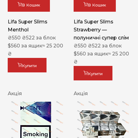
В Кошик
В Кошик
Lifa Super Slims
Lifa Super Slims
Menthol
Strawberry —
₴
550
₴
522
за блок
полуничні супер слім
$
560
за ящик
≈ 25 200
₴
550
₴
522
за блок
₴
$
560
за ящик
≈ 25 200
₴
Купити
Купити
Акція
Акція