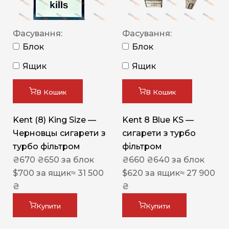
Фасування:
Фасування:
Блок
Блок
Ящик
Ящик
В Кошик
В Кошик
Kent (8) King Size —
Kent 8 Blue KS —
Черновцы сигарети з
сигарети з турбо
турбо фільтром
фільтром
₴
670
₴
650
за блок
₴
660
₴
640
за блок
$
700
за ящик
≈ 31 500
$
620
за ящик
≈ 27 900
₴
₴
Купити
Купити