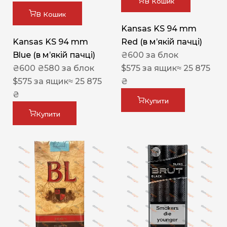
В Кошик
В Кошик
Kansas KS 94 mm
Kansas KS 94 mm
Red (в мʼякій пачці)
Blue (в мʼякій пачці)
₴
600
за блок
₴
600
₴
580
за блок
$
575
за ящик
≈ 25 875
$
575
за ящик
≈ 25 875
₴
₴
Купити
Купити