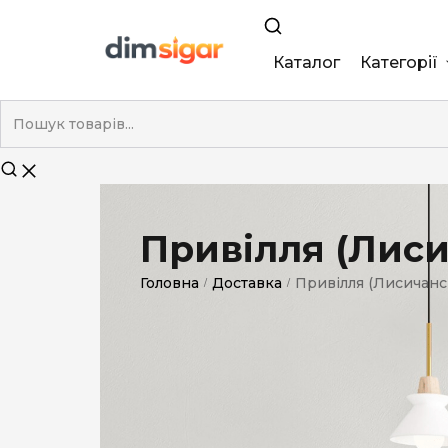
Каталог
Категорії
King Size
Demi
Super Slim
Привілля (Лиси
Nano
Головна
Доставка
Привілля (Лисичанс
/
/
Без фільтра
Duty-Free
Електронні
Смакові (кап