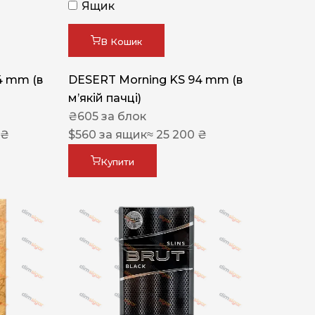
Ящик
В Кошик
4 mm (в
DESERT Morning KS 94 mm (в
мʼякій пачці)
₴
605
за блок
 ₴
$
560
за ящик
≈ 25 200 ₴
Купити