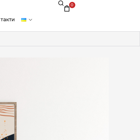
0
такти