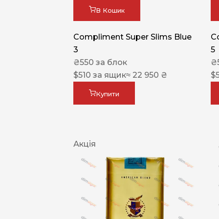
В Кошик
Compliment Super Slims Blue
C
3
5
₴
550
за блок
₴
$
510
за ящик
≈ 22 950 ₴
$
Купити
Акція