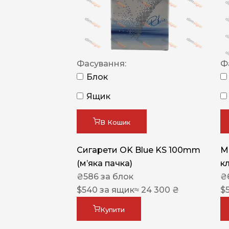
Фасування:
Ф
Блок
Ящик
В Кошик
Сигарети OK Blue KS 100mm
M
(м’яка пачка)
к
₴
586
за блок
₴
$
540
за ящик
≈ 24 300 ₴
$
Купити