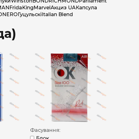
луки
Winston
BOND
RICHMOND
Parliament
MAN
Frida
King
Marvel
Акциз UA
Капсула
O
NERO
Гуцульскі
Italian Blend
да)
Фасування:
Блок