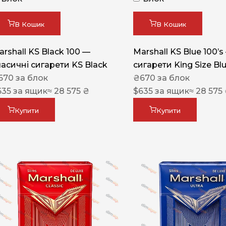
Акциз UA
Капсула (смак)
В Кошик
В Кошик
Manchester
arshall KS Black 100 —
Marshall KS Blue 100’s
Nistru
ласичні сигарети KS Black
сигарети King Size Bl
670
за блок
₴
670
за блок
Leana
635
за ящик
≈ 28 575 ₴
$
635
за ящик
≈ 28 575
Montecristo
Купити
Купити
ASTRU
Military
PULL
Focus
De Santis
MONUS