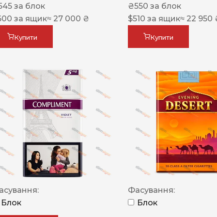
545
за блок
₴
550
за блок
600
за ящик
≈ 27 000 ₴
$
510
за ящик
≈ 22 950 
Купити
Купити
асування:
Фасування:
Блок
Блок