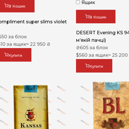
Ящик
В Кошик
В Кошик
ompliment super slims violet
DESERT Evening KS 9
550
за блок
мʼякій пачці)
510
за ящик
≈ 22 950 ₴
₴
605
за блок
$
560
за ящик
≈ 25 200
Купити
Купити