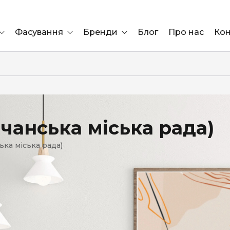
Фасування
Бренди
Блог
Про нас
Кон
Ящик
Elf Bar
Блок
Compliment
Львів
чанська міська рада)
Marshall
ька міська рада)
Marlboro
OK
ÜRTA
сула)
Lifa
BRUT