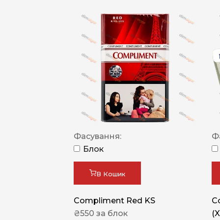
Фасування:
Ф
Блок
В Кошик
Compliment Red KS
C
₴
550
за блок
(