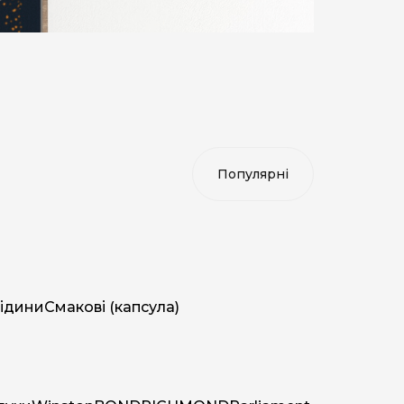
ідини
Смакові (капсула)