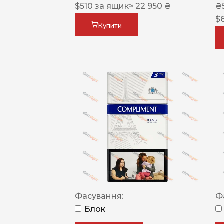
$
510
за ящик
≈ 22 950 ₴
₴
$
Купити
Фасування:
Ф
Блок