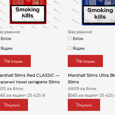
NERO
NERO
Гуцульскі
асування:
Фасування:
Italian Blend 821
Блок
Блок
OSCAR
Ящик
Ящик
Dandy
В Кошик
В Кошик
JM
MAN
arshall Slims Red CLASSIC —
Marshall Slims Ultra B
ласичні тонкі сигарети Slims
Slims
Arizona
610
за блок
₴
609
за блок
Cigaronne
565
за ящик
≈ 25 425 ₴
$
565
за ящик
≈ 25 425
Сигарети LD
Купити
Купити