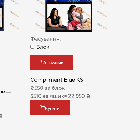
Фасування:
Блок
В Кошик
Compliment Blue KS
₴
550
за блок
lue —
$
510
за ящик
≈ 22 950 ₴
Купити
 ₴