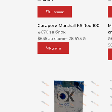
В Кошик
Сигарети Marshall KS Red 100
M
₴
670
за блок
к
$
635
за ящик
≈ 28 575 ₴
₴
$
Купити