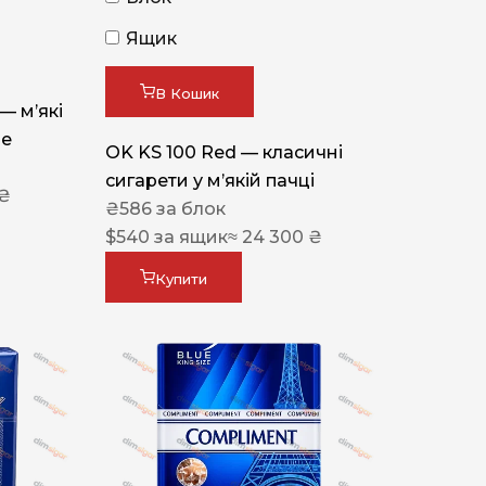
Ящик
В Кошик
 — м’які
ue
OK KS 100 Red — класичні
сигарети у м’якій пачці
 ₴
₴
586
за блок
$
540
за ящик
≈ 24 300 ₴
Купити