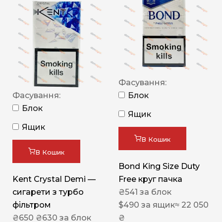
Фасування:
Фасування:
Блок
Блок
Ящик
Ящик
В Кошик
В Кошик
Bond King Size Duty
Kent Crystal Demi —
Free круг пачка
сигарети з турбо
₴
541
за блок
фільтром
$
490
за ящик
≈ 22 050
₴
650
₴
630
за блок
₴