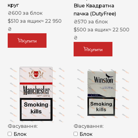
круг
Blue Квадратна
₴
600
за блок
пачка (DutyFree)
$
510
за ящик
≈ 22 950
₴
570
за блок
₴
$
500
за ящик
≈ 22 500
₴
Купити
Купити
Фасування:
Фасування:
Блок
Блок