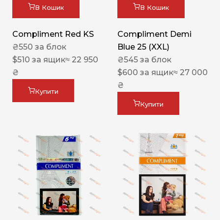
В Кошик
В Кошик
Compliment Red KS
Compliment Demi
₴
550
за блок
Blue 25 (XXL)
$
510
за ящик
≈ 22 950
₴
545
за блок
₴
$
600
за ящик
≈ 27 000
₴
Купити
Купити