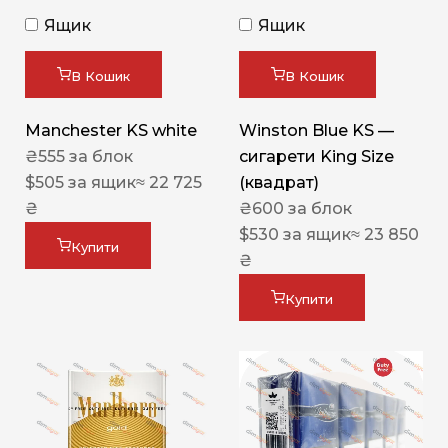
Ящик
Ящик
В Кошик
В Кошик
Manchester KS white
Winston Blue KS —
₴
555
за блок
сигарети King Size
$
505
за ящик
≈ 22 725
(квадрат)
₴
₴
600
за блок
$
530
за ящик
≈ 23 850
Купити
₴
Купити