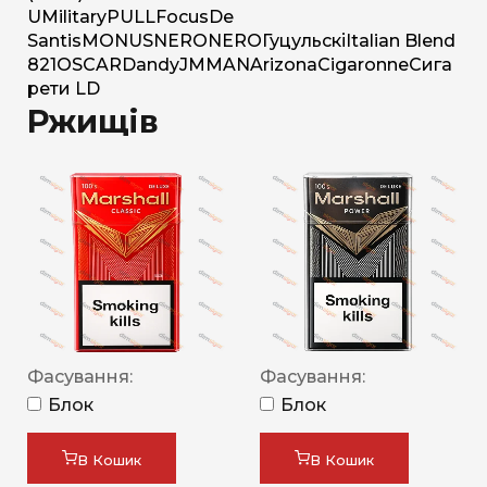
U
Military
PULL
Focus
De
Santis
MONUS
NERO
NERO
Гуцульскі
Italian Blend
821
OSCAR
Dandy
JM
MAN
Arizona
Cigaronne
Сига
рети LD
Ржищів
Фасування:
Фасування:
Блок
Блок
В Кошик
В Кошик