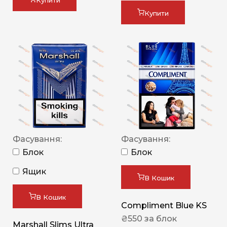
Купити
Купити
Фасування:
Фасування:
Блок
Блок
Ящик
В Кошик
В Кошик
Compliment Blue KS
₴
550
за блок
Marshall Slims Ultra