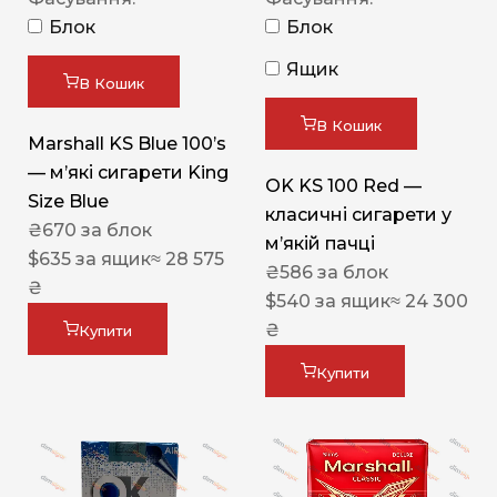
Блок
Блок
Ящик
В Кошик
В Кошик
Marshall KS Blue 100’s
— м’які сигарети King
OK KS 100 Red —
Size Blue
класичні сигарети у
₴
670
за блок
м’якій пачці
$
635
за ящик
≈ 28 575
₴
586
за блок
₴
$
540
за ящик
≈ 24 300
₴
Купити
Купити