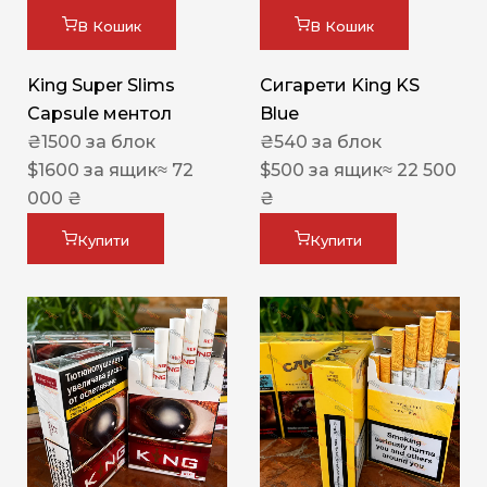
В Кошик
В Кошик
King Super Slims
Сигарети King KS
Capsule ментол
Blue
₴
1500
за блок
₴
540
за блок
$
1600
за ящик
≈ 72
$
500
за ящик
≈ 22 500
000 ₴
₴
Купити
Купити