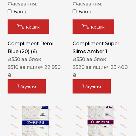
Фасування:
Фасування:
Блок
Блок
В Кошик
В Кошик
Compliment Demi
Compliment Super
Blue (20) (6)
Slims Amber 1
₴
550
за блок
₴
550
за блок
$
510
за ящик
≈ 22 950
$
520
за ящик
≈ 23 400
₴
₴
Купити
Купити