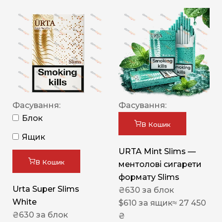
Фасування:
Фасування:
Блок
В Кошик
Ящик
URTA Mint Slims —
В Кошик
ментолові сигарети
формату Slims
Urta Super Slims
₴
630
за блок
White
$
610
за ящик
≈ 27 450
₴
630
за блок
₴