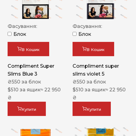
Фасування:
Фасування:
Блок
Блок
В Кошик
В Кошик
Compliment Super
Compliment super
Slims Blue 3
slims violet 5
₴
550
за блок
₴
550
за блок
$
510
за ящик
≈ 22 950
$
510
за ящик
≈ 22 950
₴
₴
Купити
Купити