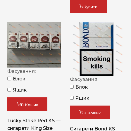
Купити
Фасування:
Блок
Фасування:
Блок
Ящик
Ящик
В Кошик
В Кошик
Lucky Strike Red KS —
сигарети King Size
Сигарети Bond KS