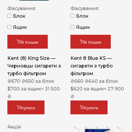
Фасування:
Фасування:
Блок
Блок
Ящик
Ящик
В Кошик
В Кошик
Kent (8) King Size —
Kent 8 Blue KS —
Черновцы сигарети з
сигарети з турбо
турбо фільтром
фільтром
₴
670
₴
650
за блок
₴
660
₴
640
за блок
$
700
за ящик
≈ 31 500
$
620
за ящик
≈ 27 900
₴
₴
Купити
Купити
Акція