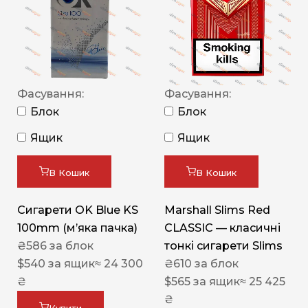
Фасування:
Фасування:
Блок
Блок
Ящик
Ящик
В Кошик
В Кошик
Сигарети OK Blue KS
Marshall Slims Red
100mm (м’яка пачка)
CLASSIC — класичні
₴
586
за блок
тонкі сигарети Slims
$
540
за ящик
≈ 24 300
₴
610
за блок
₴
$
565
за ящик
≈ 25 425
₴