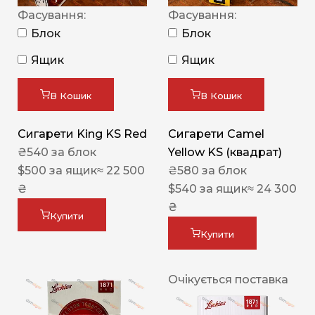
Фасування:
Фасування:
Блок
Блок
Ящик
Ящик
В Кошик
В Кошик
Сигарети King KS Red
Сигарети Camel
₴
540
за блок
Yellow KS (квадрат)
$
500
за ящик
≈ 22 500
₴
580
за блок
₴
$
540
за ящик
≈ 24 300
₴
Купити
Купити
Очікується поставка