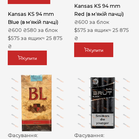
Kansas KS 94 mm
Kansas KS 94 mm
Red (в мʼякій пачці)
Blue (в мʼякій пачці)
₴
600
за блок
₴
600
₴
580
за блок
$
575
за ящик
≈ 25 875
$
575
за ящик
≈ 25 875
₴
₴
Купити
Купити
Фасування:
Фасування: