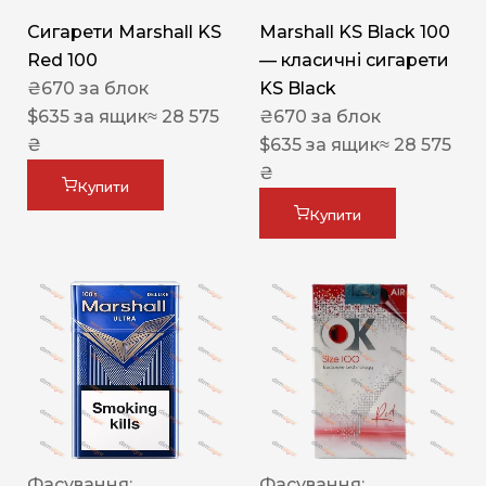
Сигарети Marshall KS
Marshall KS Black 100
Red 100
— класичні сигарети
₴
670
за блок
KS Black
$
635
за ящик
≈ 28 575
₴
670
за блок
₴
$
635
за ящик
≈ 28 575
₴
Купити
Купити
Фасування:
Фасування: