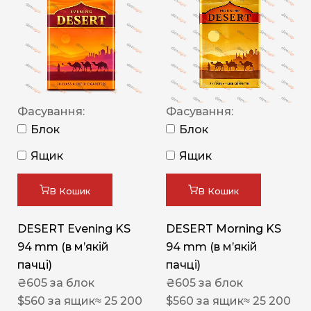
Фасування:
Фасування:
Блок
Блок
Ящик
Ящик
В Кошик
В Кошик
DESERT Evening KS
DESERT Morning KS
94 mm (в мʼякій
94 mm (в мʼякій
пачці)
пачці)
₴
605
за блок
₴
605
за блок
$
560
за ящик
≈ 25 200
$
560
за ящик
≈ 25 200