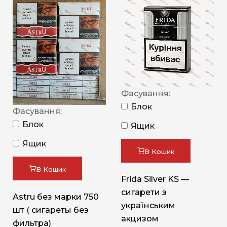
Фасування:
Блок
Фасування:
Блок
Ящик
Ящик
В Кошик
В Кошик
Frida Silver KS —
сигарети з
Astru без марки 750
українським
шт ( сигареты без
акцизом
фильтра)