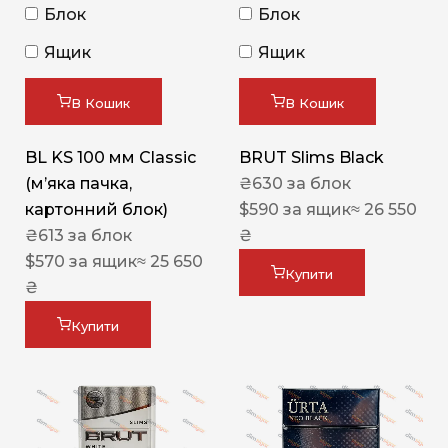
Блок
Блок
Ящик
Ящик
В Кошик
В Кошик
BL KS 100 мм Classic
BRUT Slims Black
(м’яка пачка,
₴
630
за блок
картонний блок)
$
590
за ящик
≈ 26 550
₴
613
за блок
₴
$
570
за ящик
≈ 25 650
Купити
₴
Купити