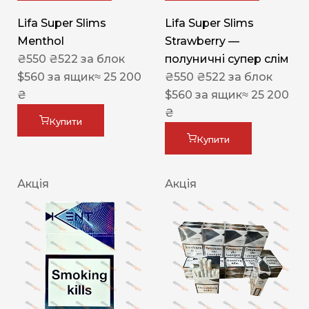
Lifa Super Slims
Lifa Super Slims
Menthol
Strawberry —
₴
550
₴
522
за блок
полуничні супер слім
$
560
за ящик
≈ 25 200
₴
550
₴
522
за блок
₴
$
560
за ящик
≈ 25 200
₴
Купити
Купити
Акція
Акція