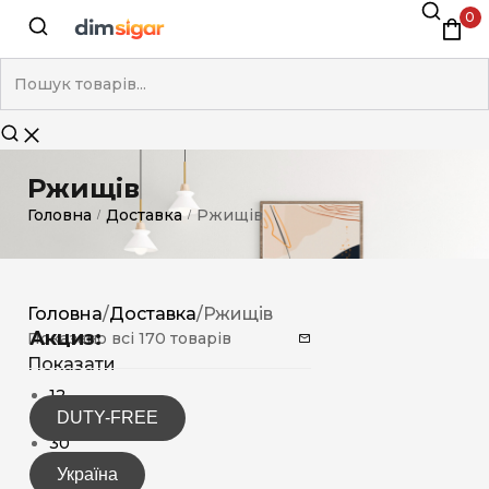
0
Ржищів
Головна
Доставка
Ржищів
/
/
Головна
/
Доставка
/
Ржищів
Акциз:
Показано всі 170 товарів
Показати
12
DUTY-FREE
15
30
Україна