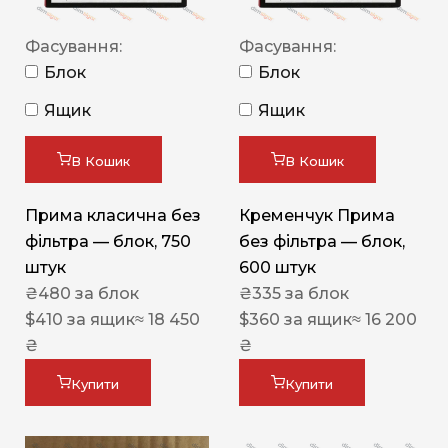
Фасування:
Фасування:
Блок
Блок
Ящик
Ящик
В Кошик
В Кошик
Прима класична без
Кременчук Прима
фільтра — блок, 750
без фільтра — блок,
штук
600 штук
₴
480
за блок
₴
335
за блок
$
410
за ящик
≈ 18 450
$
360
за ящик
≈ 16 200
₴
₴
Купити
Купити