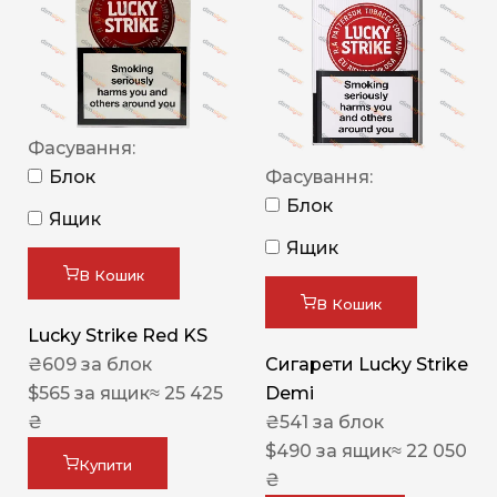
Фасування:
Блок
Фасування:
Блок
Ящик
Ящик
В Кошик
В Кошик
Lucky Strike Red KS
₴
609
за блок
Сигарети Lucky Strike
$
565
за ящик
≈ 25 425
Demi
₴
₴
541
за блок
$
490
за ящик
≈ 22 050
Купити
₴