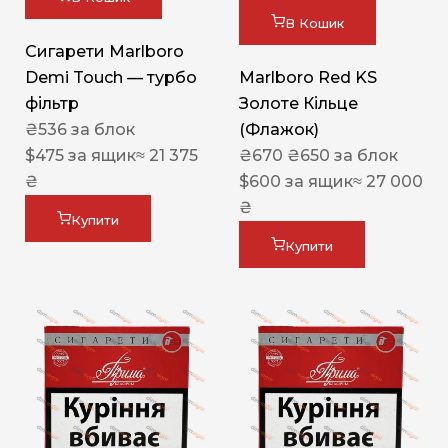
В Кошик
Сигарети Marlboro
Demi Touch — турбо
Marlboro Red KS
фільтр
Золоте Кільце
₴
536
за блок
(Флажок)
$
475
за ящик
≈ 21 375
₴
670
₴
650
за блок
₴
$
600
за ящик
≈ 27 000
₴
Купити
Купити