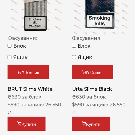
Фасування:
Фасування:
Блок
Блок
Ящик
Ящик
В Кошик
В Кошик
BRUT Slims White
Urta Slims Black
₴
630
за блок
₴
630
за блок
$
590
за ящик
≈ 26 550
$
590
за ящик
≈ 26 550
₴
₴
Купити
Купити