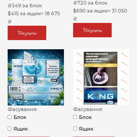
₴
720
за блок
₴
349
за блок
$
690
за ящик
≈ 31 050
$
415
за ящик
≈ 18 675
₴
₴
Купити
Купити
Фасування:
Фасування:
Блок
Блок
Ящик
Ящик