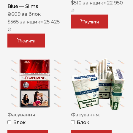
$
510
за ящик
≈ 22 950
Blue — Slims
₴
₴
609
за блок
$
565
за ящик
≈ 25 425
Купити
₴
Купити
Фасування:
Фасування:
Блок
Блок