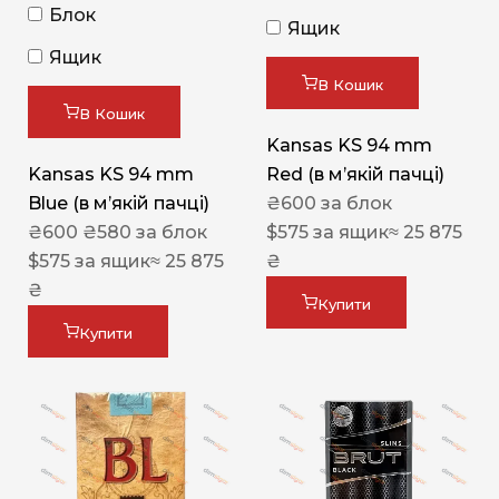
Блок
Ящик
Ящик
В Кошик
В Кошик
Kansas KS 94 mm
Kansas KS 94 mm
Red (в мʼякій пачці)
Blue (в мʼякій пачці)
₴
600
за блок
₴
600
₴
580
за блок
$
575
за ящик
≈ 25 875
$
575
за ящик
≈ 25 875
₴
₴
Купити
Купити