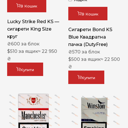
В Кошик
В Кошик
Lucky Strike Red KS —
сигарети King Size
Сигарети Bond KS
круг
Blue Квадратна
₴
600
за блок
пачка (DutyFree)
$
510
за ящик
≈ 22 950
₴
570
за блок
₴
$
500
за ящик
≈ 22 500
₴
Купити
Купити