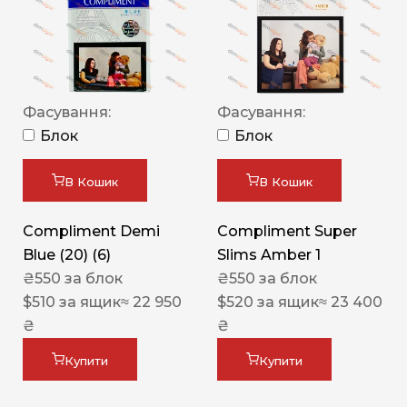
Фасування:
Фасування:
Блок
Блок
В Кошик
В Кошик
Compliment Demi
Compliment Super
Blue (20) (6)
Slims Amber 1
₴
550
за блок
₴
550
за блок
$
510
за ящик
≈ 22 950
$
520
за ящик
≈ 23 400
₴
₴
Купити
Купити