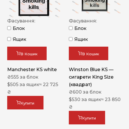
Фасування:
Фасування:
Блок
Блок
Ящик
Ящик
В Кошик
В Кошик
Manchester KS white
Winston Blue KS —
₴
555
за блок
сигарети King Size
$
505
за ящик
≈ 22 725
(квадрат)
₴
₴
600
за блок
$
530
за ящик
≈ 23 850
Купити
₴
Купити