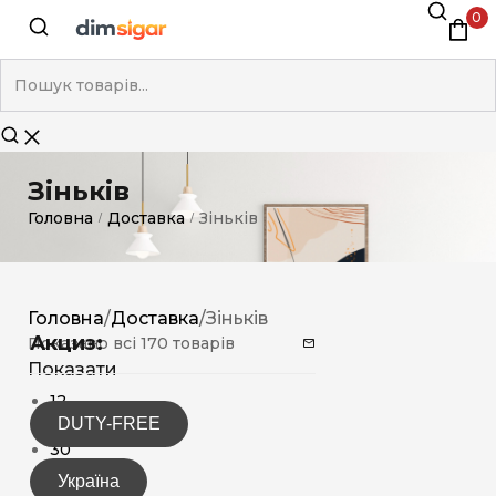
0
Зіньків
Головна
Доставка
Зіньків
/
/
Головна
/
Доставка
/
Зіньків
Акциз:
Показано всі 170 товарів
Показати
12
DUTY-FREE
15
30
Україна