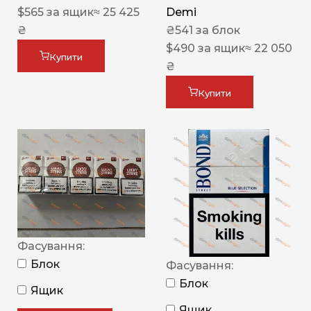
$
565
за ящик
≈ 25 425
Demi
₴
₴
541
за блок
$
490
за ящик
≈ 22 050
Купити
₴
Купити
Фасування:
Блок
Фасування:
Блок
Ящик
Ящик