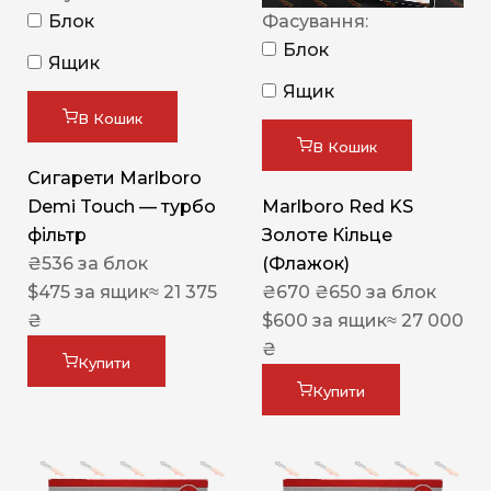
Блок
Фасування:
Блок
Ящик
Ящик
В Кошик
В Кошик
Сигарети Marlboro
Demi Touch — турбо
Marlboro Red KS
фільтр
Золоте Кільце
₴
536
за блок
(Флажок)
$
475
за ящик
≈ 21 375
₴
670
₴
650
за блок
₴
$
600
за ящик
≈ 27 000
₴
Купити
Купити