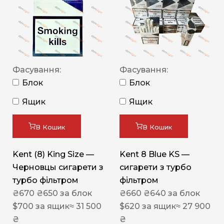
Фасування:
Фасування:
Блок
Блок
Ящик
Ящик
В Кошик
В Кошик
Kent (8) King Size —
Kent 8 Blue KS —
Черновцы сигарети з
сигарети з турбо
турбо фільтром
фільтром
₴
670
₴
650
за блок
₴
660
₴
640
за блок
$
700
за ящик
≈ 31 500
$
620
за ящик
≈ 27 900
₴
₴