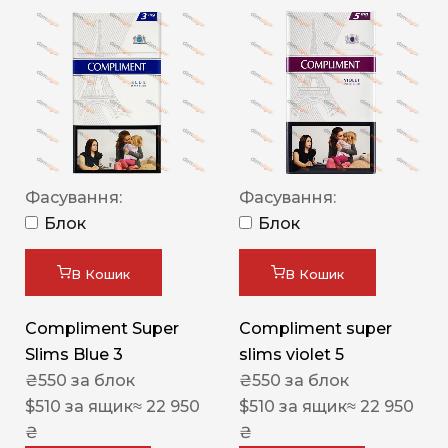
Фасування:
Фасування:
Блок
Блок
В Кошик
В Кошик
Compliment Super
Compliment super
Slims Blue 3
slims violet 5
₴
550
за блок
₴
550
за блок
$
510
за ящик
≈ 22 950
$
510
за ящик
≈ 22 950
₴
₴