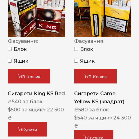
Фасування:
Фасування:
Блок
Блок
Ящик
Ящик
В Кошик
В Кошик
Сигарети King KS Red
Сигарети Camel
₴
540
за блок
Yellow KS (квадрат)
$
500
за ящик
≈ 22 500
₴
580
за блок
₴
$
540
за ящик
≈ 24 300
₴
Купити
Купити