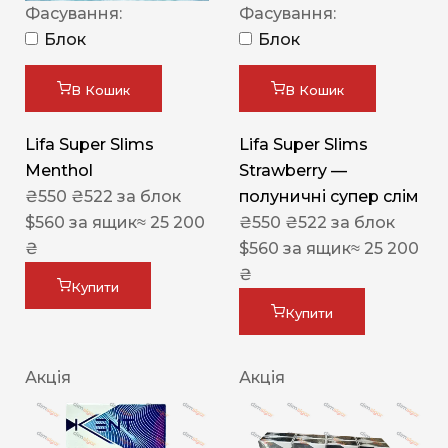
Фасування:
Фасування:
Блок
Блок
В Кошик
В Кошик
Lifa Super Slims
Lifa Super Slims
Menthol
Strawberry —
₴
550
₴
522
за блок
полуничні супер слім
$
560
за ящик
≈ 25 200
₴
550
₴
522
за блок
₴
$
560
за ящик
≈ 25 200
₴
Купити
Купити
Акція
Акція