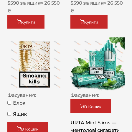
$
590
за ящик
≈ 26 550
$
590
за ящик
≈ 26 550
₴
₴
Купити
Купити
Фасування:
Фасування:
Блок
В Кошик
Ящик
URTA Mint Slims —
В Кошик
ментолові сигарети