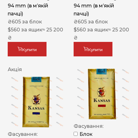
94 mm (в мʼякій
94 mm (в мʼякій
пачці)
пачці)
₴
605
за блок
₴
605
за блок
$
560
за ящик
≈ 25 200
$
560
за ящик
≈ 25 200
₴
₴
Купити
Купити
Акція
Фасування:
Фасування:
Блок