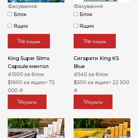
Фасування:
Фасування:
Блок
Блок
Ящик
Ящик
В Кошик
В Кошик
King Super Slims
Сигарети King KS
Capsule ментол
Blue
₴
1500
за блок
₴
540
за блок
$
1600
за ящик
≈ 72
$
500
за ящик
≈ 22 500
000 ₴
₴
Купити
Купити