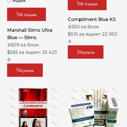
Ящик
В Кошик
В Кошик
Compliment Blue KS
₴
550
за блок
Marshall Slims Ultra
$
510
за ящик
≈ 22 950
Blue — Slims
₴
₴
609
за блок
$
565
за ящик
≈ 25 425
Купити
₴
Купити