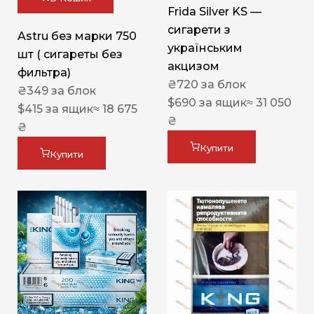
Frida Silver KS —
сигарети з
Astru без марки 750
українським
шт ( сигареты без
акцизом
фильтра)
₴
720
за блок
₴
349
за блок
$
690
за ящик
≈ 31 050
$
415
за ящик
≈ 18 675
₴
₴
Купити
Купити