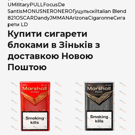
U
Military
PULL
Focus
De
Santis
MONUS
NERO
NERO
Гуцульскі
Italian Blend
821
OSCAR
Dandy
JM
MAN
Arizona
Cigaronne
Сига
рети LD
Купити сигарети
блоками в Зіньків з
доставкою Новою
Поштою