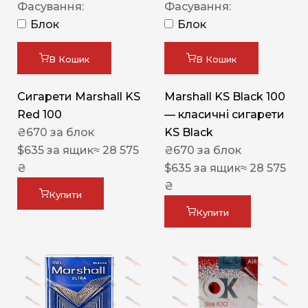
Фасування:
Фасування:
Блок
Блок
В Кошик
В Кошик
Сигарети Marshall KS
Marshall KS Black 100
Red 100
— класичні сигарети
₴
670
за блок
KS Black
$
635
за ящик
≈ 28 575
₴
670
за блок
₴
$
635
за ящик
≈ 28 575
₴
Купити
Купити