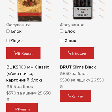
Фасування:
Фасування:
Блок
Блок
Ящик
Ящик
В Кошик
В Кошик
BL KS 100 мм Classic
BRUT Slims Black
(м’яка пачка,
₴
630
за блок
картонний блок)
$
590
за ящик
≈ 26 550
₴
613
за блок
₴
$
570
за ящик
≈ 25 650
Купити
₴
Купити