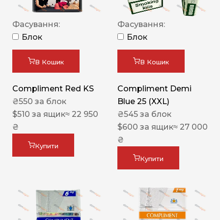
Фасування:
Фасування:
Блок
Блок
В Кошик
В Кошик
Compliment Red KS
Compliment Demi
₴
550
за блок
Blue 25 (XXL)
$
510
за ящик
≈ 22 950
₴
545
за блок
₴
$
600
за ящик
≈ 27 000
₴
Купити
Купити