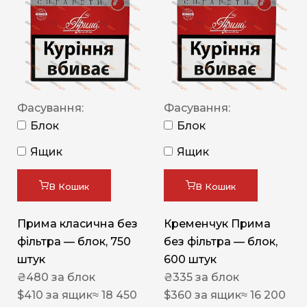
Фасування:
Фасування:
Блок
Блок
Ящик
Ящик
В Кошик
В Кошик
Прима класична без
Кременчук Прима
фільтра — блок, 750
без фільтра — блок,
штук
600 штук
₴
480
за блок
₴
335
за блок
$
410
за ящик
≈ 18 450
$
360
за ящик
≈ 16 200