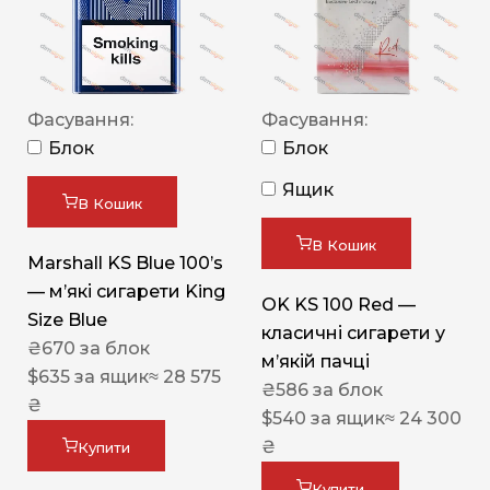
Фасування:
Фасування:
Блок
Блок
Ящик
В Кошик
В Кошик
Marshall KS Blue 100’s
— м’які сигарети King
OK KS 100 Red —
Size Blue
класичні сигарети у
₴
670
за блок
м’якій пачці
$
635
за ящик
≈ 28 575
₴
586
за блок
₴
$
540
за ящик
≈ 24 300
₴
Купити
Купити