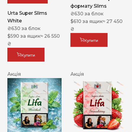
формату Slims
Urta Super Slims
₴
630
за блок
White
$
610
за ящик
≈ 27 450
₴
630
за блок
₴
$
590
за ящик
≈ 26 550
Купити
₴
Купити
Акція
Акція