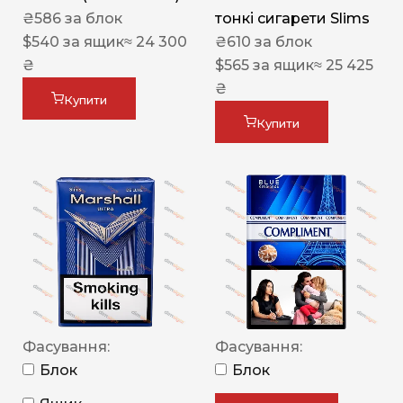
₴
586
за блок
тонкі сигарети Slims
$
540
за ящик
≈ 24 300
₴
610
за блок
₴
$
565
за ящик
≈ 25 425
₴
Купити
Купити
Фасування:
Фасування:
Блок
Блок