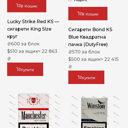
В Кошик
В Кошик
Lucky Strike Red KS —
сигарети King Size
Сигарети Bond KS
круг
Blue Квадратна
₴
600
за блок
пачка (DutyFree)
$
510
за ящик
≈ 22 863
₴
570
за блок
₴
$
500
за ящик
≈ 22 415
₴
Купити
Купити