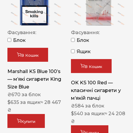
Фасування:
Фасування:
Блок
Блок
Ящик
В Кошик
В Кошик
Marshall KS Blue 100’s
— м’які сигарети King
OK KS 100 Red —
Size Blue
класичні сигарети у
₴
670
за блок
м’якій пачці
$
635
за ящик
≈ 28 467
₴
584
за блок
₴
$
540
за ящик
≈ 24 208
₴
Купити
Купити