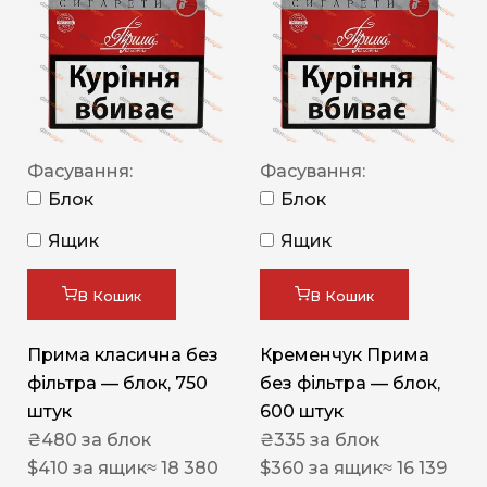
Фасування:
Фасування:
Блок
Блок
Ящик
Ящик
В Кошик
В Кошик
Прима класична без
Кременчук Прима
фільтра — блок, 750
без фільтра — блок,
штук
600 штук
₴
480
за блок
₴
335
за блок
$
410
за ящик
≈ 18 380
$
360
за ящик
≈ 16 139