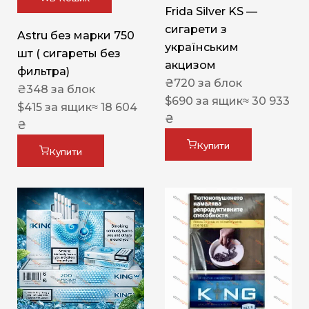
Frida Silver KS —
сигарети з
Astru без марки 750
українським
шт ( сигареты без
акцизом
фильтра)
₴
720
за блок
₴
348
за блок
$
690
за ящик
≈ 30 933
$
415
за ящик
≈ 18 604
₴
₴
Купити
Купити