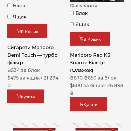
Блок
Фасування:
Блок
Ящик
Ящик
В Кошик
В Кошик
Сигарети Marlboro
Demi Touch — турбо
Marlboro Red KS
фільтр
Золоте Кільце
₴
534
за блок
(Флажок)
$
475
за ящик
≈ 21 294
₴
670
₴
650
за блок
₴
$
600
за ящик
≈ 26 898
₴
Купити
Купити