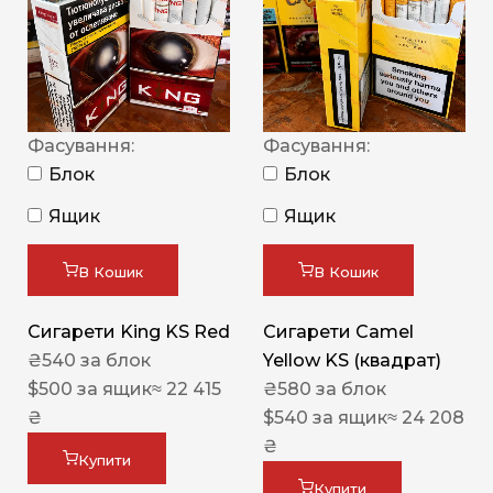
Фасування:
Фасування:
Блок
Блок
Ящик
Ящик
В Кошик
В Кошик
Сигарети King KS Red
Сигарети Camel
₴
540
за блок
Yellow KS (квадрат)
$
500
за ящик
≈ 22 415
₴
580
за блок
₴
$
540
за ящик
≈ 24 208
₴
Купити
Купити