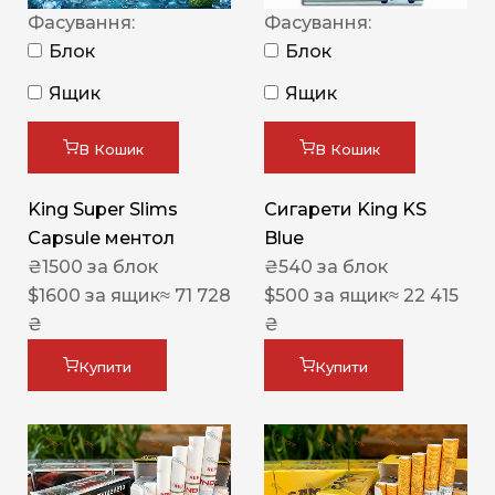
Фасування:
Фасування:
Блок
Блок
Ящик
Ящик
В Кошик
В Кошик
King Super Slims
Сигарети King KS
Capsule ментол
Blue
₴
1500
за блок
₴
540
за блок
$
1600
за ящик
≈ 71 728
$
500
за ящик
≈ 22 415
₴
₴
Купити
Купити