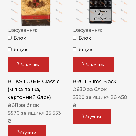
Фасування:
Фасування:
Блок
Блок
Ящик
Ящик
В Кошик
В Кошик
BL KS 100 мм Classic
BRUT Slims Black
(м’яка пачка,
₴
630
за блок
картонний блок)
$
590
за ящик
≈ 26 450
₴
611
за блок
₴
$
570
за ящик
≈ 25 553
Купити
₴
Купити