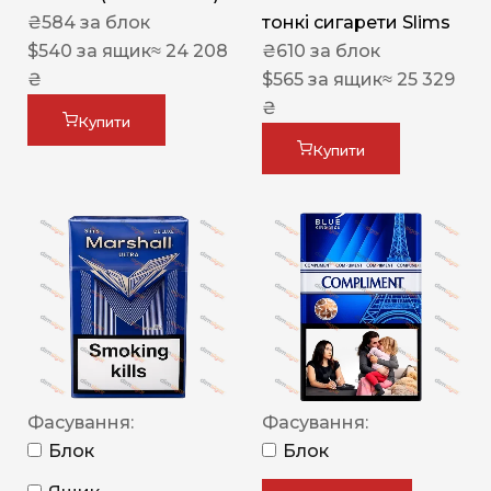
₴
584
за блок
тонкі сигарети Slims
$
540
за ящик
≈ 24 208
₴
610
за блок
₴
$
565
за ящик
≈ 25 329
₴
Купити
Купити
Фасування:
Фасування:
Блок
Блок