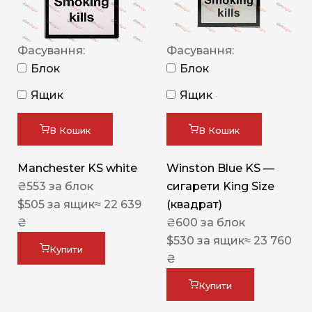
Фасування:
Фасування:
Блок
Блок
Ящик
Ящик
В Кошик
В Кошик
Manchester KS white
Winston Blue KS —
₴
553
за блок
сигарети King Size
$
505
за ящик
≈ 22 639
(квадрат)
₴
₴
600
за блок
$
530
за ящик
≈ 23 760
Купити
₴
Купити