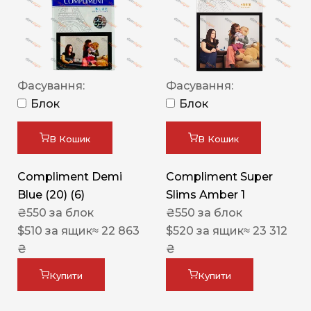
Фасування:
Фасування:
Блок
Блок
В Кошик
В Кошик
Compliment Demi
Compliment Super
Blue (20) (6)
Slims Amber 1
₴
550
за блок
₴
550
за блок
$
510
за ящик
≈ 22 863
$
520
за ящик
≈ 23 312
₴
₴
Купити
Купити