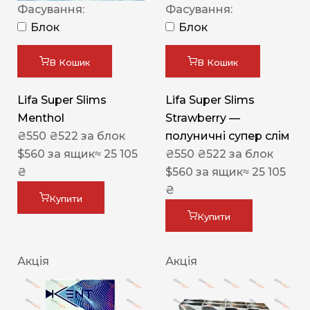
Фасування:
Фасування:
Блок
Блок
В Кошик
В Кошик
Lifa Super Slims
Lifa Super Slims
Menthol
Strawberry —
₴
550
₴
522
за блок
полуничні супер слім
$
560
за ящик
≈ 25 105
₴
550
₴
522
за блок
₴
$
560
за ящик
≈ 25 105
₴
Купити
Купити
Акція
Акція