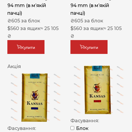
94 mm (в мʼякій
94 mm (в мʼякій
пачці)
пачці)
₴
605
за блок
₴
605
за блок
$
560
за ящик
≈ 25 105
$
560
за ящик
≈ 25 105
₴
₴
Купити
Купити
Акція
Фасування:
Фасування:
Блок