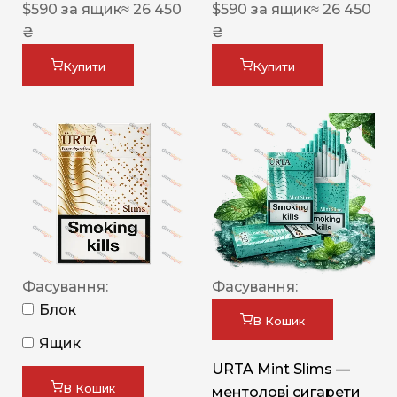
$
590
за ящик
≈ 26 450
$
590
за ящик
≈ 26 450
₴
₴
Купити
Купити
Фасування:
Фасування:
Блок
В Кошик
Ящик
URTA Mint Slims —
В Кошик
ментолові сигарети