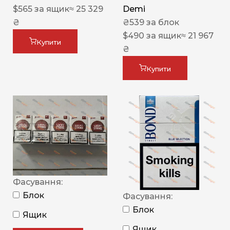
$
565
за ящик
≈ 25 329
Demi
₴
₴
539
за блок
$
490
за ящик
≈ 21 967
Купити
₴
Купити
Фасування:
Блок
Фасування:
Блок
Ящик
Ящик