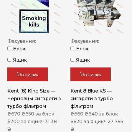
Фасування:
Фасування:
Блок
Блок
Ящик
Ящик
В Кошик
В Кошик
Kent (8) King Size —
Kent 8 Blue KS —
Черновцы сигарети з
сигарети з турбо
турбо фільтром
фільтром
₴
670
₴
650
за блок
₴
660
₴
640
за блок
$
700
за ящик
≈ 31 381
$
620
за ящик
≈ 27 795
₴
₴