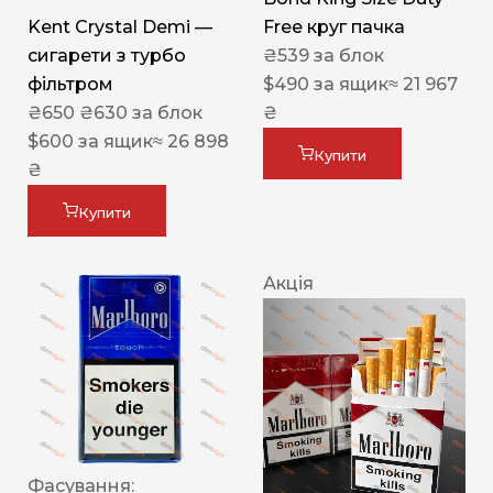
Kent Crystal Demi —
Free круг пачка
сигарети з турбо
₴
539
за блок
фільтром
$
490
за ящик
≈ 21 967
₴
650
₴
630
за блок
₴
$
600
за ящик
≈ 26 898
Купити
₴
Купити
Акція
Фасування: