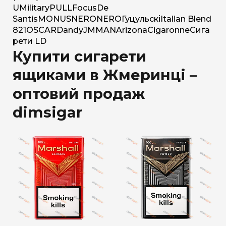
U
Military
PULL
Focus
De
Santis
MONUS
NERO
NERO
Гуцульскі
Italian Blend
821
OSCAR
Dandy
JM
MAN
Arizona
Cigaronne
Сига
рети LD
Купити сигарети
ящиками в Жмеринці –
оптовий продаж
dimsigar