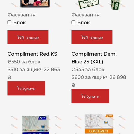
Фасування:
Фасування:
Блок
Блок
В Кошик
В Кошик
Compliment Red KS
Compliment Demi
₴
550
за блок
Blue 25 (XXL)
$
510
за ящик
≈ 22 863
₴
545
за блок
₴
$
600
за ящик
≈ 26 898
₴
Купити
Купити