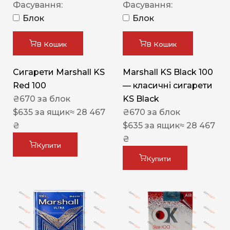
Фасування:
Фасування:
Блок
Блок
В Кошик
В Кошик
Сигарети Marshall KS
Marshall KS Black 100
Red 100
— класичні сигарети
₴
670
за блок
KS Black
$
635
за ящик
≈ 28 467
₴
670
за блок
₴
$
635
за ящик
≈ 28 467
₴
Купити
Купити