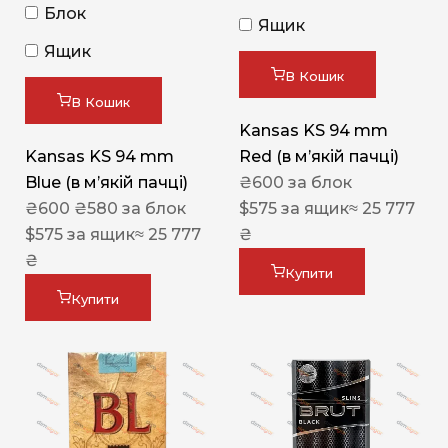
Блок
Ящик
Ящик
В Кошик
В Кошик
Kansas KS 94 mm
Kansas KS 94 mm
Red (в мʼякій пачці)
Blue (в мʼякій пачці)
₴
600
за блок
₴
600
₴
580
за блок
$
575
за ящик
≈ 25 777
$
575
за ящик
≈ 25 777
₴
₴
Купити
Купити