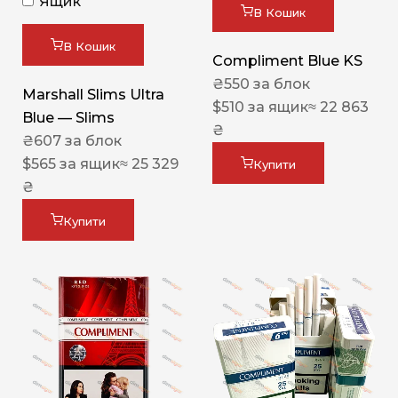
Ящик
В Кошик
В Кошик
Compliment Blue KS
₴
550
за блок
Marshall Slims Ultra
$
510
за ящик
≈ 22 863
Blue — Slims
₴
₴
607
за блок
$
565
за ящик
≈ 25 329
Купити
₴
Купити