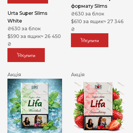
формату Slims
Urta Super Slims
₴
630
за блок
White
$
610
за ящик
≈ 27 346
₴
630
за блок
₴
$
590
за ящик
≈ 26 450
Купити
₴
Купити
Акція
Акція