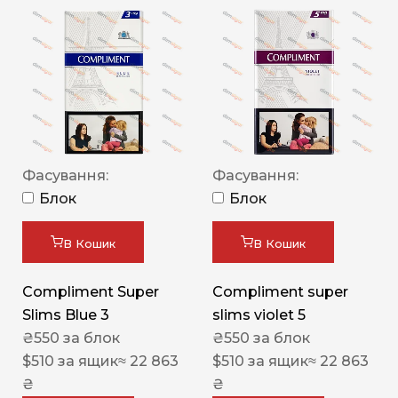
Фасування:
Фасування:
Блок
Блок
В Кошик
В Кошик
Compliment Super
Compliment super
Slims Blue 3
slims violet 5
₴
550
за блок
₴
550
за блок
$
510
за ящик
≈ 22 863
$
510
за ящик
≈ 22 863
₴
₴