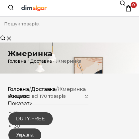
0
Жмеринка
Головна
Доставка
Жмеринка
/
/
Головна
/
Доставка
/
Жмеринка
Акциз:
Показано всі 170 товарів
Показати
12
DUTY-FREE
15
30
Україна