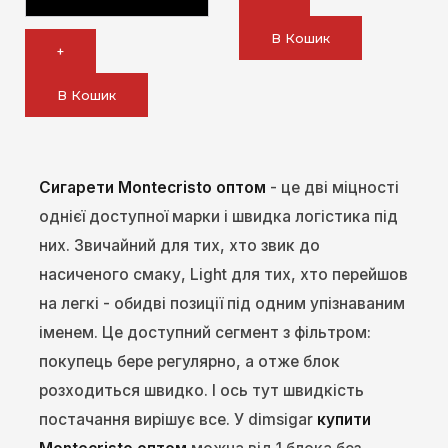
В Кошик
+
В Кошик
Сигарети Montecristo оптом
- це дві міцності
однієї доступної марки і швидка логістика під
них. Звичайний для тих, хто звик до
насиченого смаку, Light для тих, хто перейшов
на легкі - обидві позиції під одним упізнаваним
іменем. Це доступний сегмент з фільтром:
покупець бере регулярно, а отже блок
розходиться швидко. І ось тут швидкість
постачання вирішує все. У dimsigar
купити