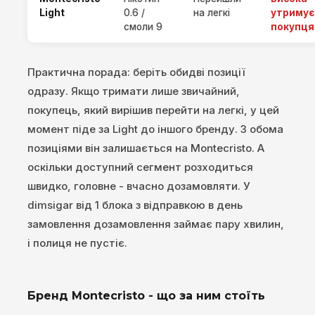
Light
0.6 /
на легкі
утримує
смоли 9
покупця
Практична порада: беріть обидві позиції
одразу. Якщо тримати лише звичайний,
покупець, який вирішив перейти на легкі, у цей
момент піде за Light до іншого бренду. З обома
позиціями він залишається на Montecristo. А
оскільки доступний сегмент розходиться
швидко, головне - вчасно дозамовляти. У
dimsigar від 1 блока з відправкою в день
замовлення дозамовлення займає пару хвилин,
і полиця не пустіє.
Бренд Montecristo - що за ним стоїть