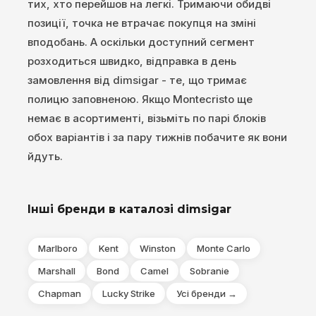
тих, хто перейшов на легкі. Тримаючи обидві
позиції, точка не втрачає покупця на зміні
вподобань. А оскільки доступний сегмент
розходиться швидко, відправка в день
замовлення від dimsigar - те, що тримає
полицю заповненою. Якщо Montecristo ще
немає в асортименті, візьміть по парі блоків
обох варіантів і за пару тижнів побачите як вони
йдуть.
Інші бренди в каталозі dimsigar
Marlboro
Kent
Winston
Monte Carlo
Marshall
Bond
Camel
Sobranie
Chapman
Lucky Strike
Усі бренди →