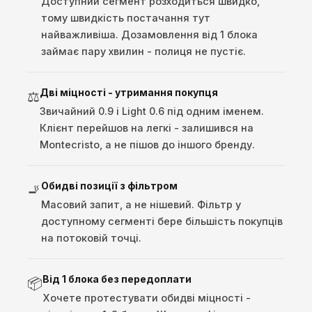
Доступний сегмент розходиться швидко,
тому швидкість постачання тут
найважливіша. Дозамовлення від 1 блока
займає пару хвилин - полиця не пустіє.
Дві міцності - утримання покупця
⚖️
Звичайний 0.9 і Light 0.6 під одним іменем.
Клієнт перейшов на легкі - залишився на
Montecristo, а не пішов до іншого бренду.
Обидві позиції з фільтром
🚬
Масовий запит, а не нішевий. Фільтр у
доступному сегменті бере більшість покупців
на потоковій точці.
Від 1 блока без передоплати
📦
Хочете протестувати обидві міцності -