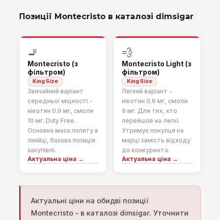
Позиції Montecristo в каталозі dimsigar
🚬
💨
Montecristo (з
Montecristo Light (з
фільтром)
фільтром)
King Size
King Size
Звичайний варіант
Легкий варіант -
середньої міцності -
нікотин 0.6 мг, смоли
нікотин 0.9 мг, смоли
9 мг. Для тих, хто
10 мг. Duty Free.
перейшов на легкі.
Основна маса попиту в
Утримує покупця на
лінійці, базова позиція
марці замість відходу
закупівлі.
до конкурента.
Актуальна ціна →
Актуальна ціна →
Актуальні ціни на обидві позиції
Montecristo - в каталозі dimsigar. Уточнити