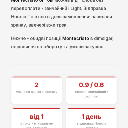
Montecristo оптом
можна від 1 блока без
передоплати - звичайний і Light. Відправка
Новою Поштою в день замовлення: написали
зранку, ввечері вже трек.
Нижче - обидві позиції
Montecristo
в dimsigar,
порівняння по обороту та умови закупівлі.
2
0.9 / 0.6
міцності одного бренду
нікотин звичайний /
Light, мг
від 1
1 день
блока - мінімальне
відправка Новою