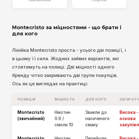
замовлення
Поштою
Montecristo за міцностями - що брати і
для кого
Лінійка Montecristo проста - усього дві позиції, і
в цьому її сила. Жодних зайвих варіантів, які
стоятимуть на полиці. Дві міцності одного
бренду чітко закривають дві групи покупців.
Ось як це виглядає на практиці:
ПОЗИЦІЯ
МІЦНІСТЬ
ДЛЯ КОГО
ОБОРОТН
Montecristo
Нікотин
Звикли до
Висока -
(звичайний)
0.9 /
насиченого
основа
смоли 10
смаку
закупівл
Montecristo
Нікотин
Перейшли
Висока -