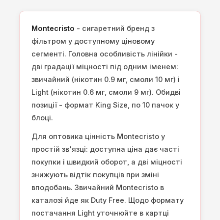
Montecristo
- сигаретний бренд з
фільтром у доступному ціновому
сегменті. Головна особливість лінійки -
дві градації міцності під одним іменем:
звичайний (нікотин 0.9 мг, смоли 10 мг) і
Light (нікотин 0.6 мг, смоли 9 мг). Обидві
позиції - формат King Size, по 10 пачок у
блоці.
Для оптовика цінність Montecristo у
простій зв'язці: доступна ціна дає часті
покупки і швидкий оборот, а дві міцності
знижують відтік покупців при зміні
вподобань. Звичайний Montecristo в
каталозі йде як Duty Free. Щодо формату
постачання Light уточнюйте в картці