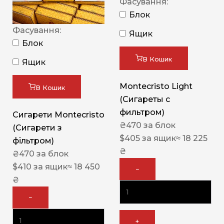
Фасування:
Блок
Фасування:
Ящик
Блок
В Кошик
Ящик
Montecristo Light
В Кошик
(Сигареты с
фильтром)
Сигарети Montecristo
₴
470
за блок
(Сигарети з
$
405
за ящик
≈ 18 225
фільтром)
₴
₴
470
за блок
$
410
за ящик
≈ 18 450
−
₴
−
+