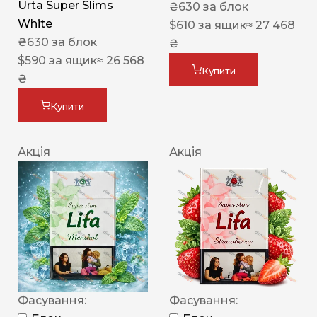
Urta Super Slims
₴
630
за блок
White
$
610
за ящик
≈ 27 468
₴
630
за блок
₴
$
590
за ящик
≈ 26 568
Купити
₴
Купити
Акція
Акція
Фасування:
Фасування: