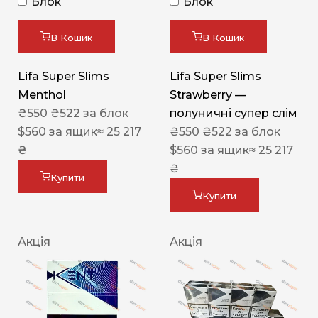
Блок
Блок
В Кошик
В Кошик
Lifa Super Slims
Lifa Super Slims
Menthol
Strawberry —
₴
550
₴
522
за блок
полуничні супер слім
$
560
за ящик
≈ 25 217
₴
550
₴
522
за блок
₴
$
560
за ящик
≈ 25 217
₴
Купити
Купити
Акція
Акція