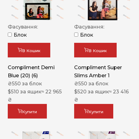
Фасування:
Фасування:
Блок
Блок
В Кошик
В Кошик
Compliment Demi
Compliment Super
Blue (20) (6)
Slims Amber 1
₴
550
за блок
₴
550
за блок
$
510
за ящик
≈ 22 965
$
520
за ящик
≈ 23 416
₴
₴
Купити
Купити