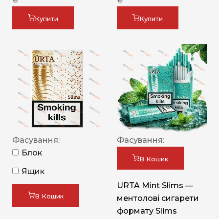
Купити
Купити
Фасування:
Фасування:
Блок
В Кошик
Ящик
URTA Mint Slims —
В Кошик
ментолові сигарети
формату Slims