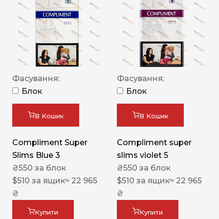
Фасування:
Фасування:
Блок
Блок
В Кошик
В Кошик
Compliment Super
Compliment super
Slims Blue 3
slims violet 5
₴
550
за блок
₴
550
за блок
$
510
за ящик
≈ 22 965
$
510
за ящик
≈ 22 965
₴
₴
Купити
Купити