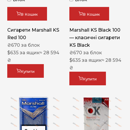
В Кошик
В Кошик
Сигарети Marshall KS
Marshall KS Black 100
Red 100
— класичні сигарети
₴
670
за блок
KS Black
$
635
за ящик
≈ 28 594
₴
670
за блок
₴
$
635
за ящик
≈ 28 594
₴
Купити
Купити