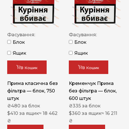
Фасування:
Фасування:
Блок
Блок
Ящик
Ящик
В Кошик
В Кошик
Прима класична без
Кременчук Прима
фільтра — блок, 750
без фільтра — блок,
штук
600 штук
₴
480
за блок
₴
335
за блок
$
410
за ящик
≈ 18 462
$
360
за ящик
≈ 16 211
₴
₴