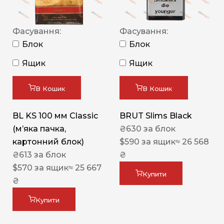
Фасування:
Фасування:
Блок
Блок
Ящик
Ящик
В Кошик
В Кошик
BL KS 100 мм Classic
BRUT Slims Black
(м’яка пачка,
₴
630
за блок
картонний блок)
$
590
за ящик
≈ 26 568
₴
613
за блок
₴
$
570
за ящик
≈ 25 667
Купити
₴
Купити