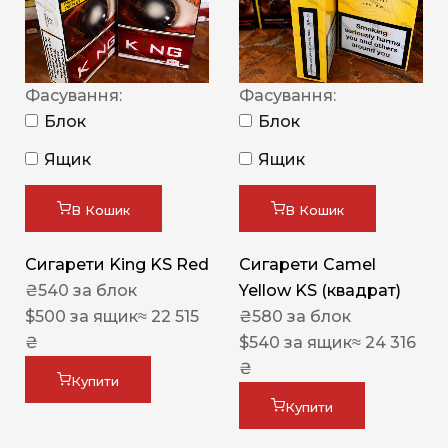
Фасування:
Фасування:
Блок
Блок
Ящик
Ящик
В Кошик
В Кошик
Сигарети King KS Red
Сигарети Camel
₴
540
за блок
Yellow KS (квадрат)
$
500
за ящик
≈ 22 515
₴
580
за блок
₴
$
540
за ящик
≈ 24 316
₴
Купити
Купити