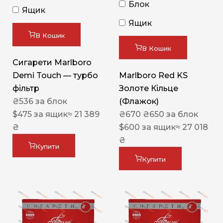
Блок
Ящик
Ящик
В Кошик
В Кошик
Сигарети Marlboro
Demi Touch — турбо
Marlboro Red KS
фільтр
Золоте Кільце
₴
536
за блок
(Флажок)
$
475
за ящик
≈ 21 389
₴
670
₴
650
за блок
₴
$
600
за ящик
≈ 27 018
₴
Купити
Купити