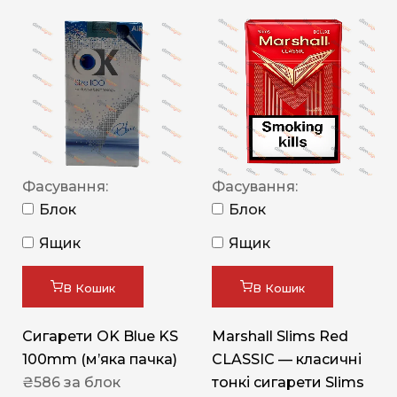
Фасування:
Фасування:
Блок
Блок
Ящик
Ящик
В Кошик
В Кошик
Сигарети OK Blue KS
Marshall Slims Red
100mm (м’яка пачка)
CLASSIC — класичні
₴
586
за блок
тонкі сигарети Slims