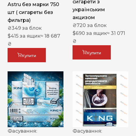
сигарети з
Astru без марки 750
українським
шт ( сигареты без
акцизом
фильтра)
₴
720
за блок
₴
349
за блок
$
690
за ящик
≈ 31 071
$
415
за ящик
≈ 18 687
₴
₴
Купити
Купити
Фасування:
Фасування: