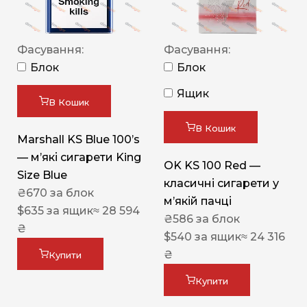
Фасування:
Фасування:
Блок
Блок
Ящик
В Кошик
В Кошик
Marshall KS Blue 100’s
— м’які сигарети King
OK KS 100 Red —
Size Blue
класичні сигарети у
₴
670
за блок
м’якій пачці
$
635
за ящик
≈ 28 594
₴
586
за блок
₴
$
540
за ящик
≈ 24 316
₴
Купити
Купити