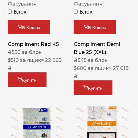
Фасування:
Фасування:
Блок
Блок
В Кошик
В Кошик
Compliment Red KS
Compliment Demi
₴
550
за блок
Blue 25 (XXL)
$
510
за ящик
≈ 22 965
₴
545
за блок
₴
$
600
за ящик
≈ 27 018
₴
Купити
Купити