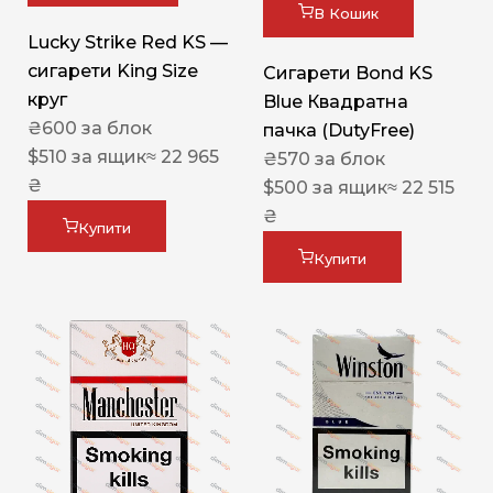
В Кошик
Lucky Strike Red KS —
сигарети King Size
Сигарети Bond KS
круг
Blue Квадратна
₴
600
за блок
пачка (DutyFree)
$
510
за ящик
≈ 22 965
₴
570
за блок
₴
$
500
за ящик
≈ 22 515
₴
Купити
Купити