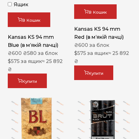
Ящик
В Кошик
В Кошик
Kansas KS 94 mm
Kansas KS 94 mm
Red (в мʼякій пачці)
Blue (в мʼякій пачці)
₴
600
за блок
₴
600
₴
580
за блок
$
575
за ящик
≈ 25 892
$
575
за ящик
≈ 25 892
₴
₴
Купити
Купити