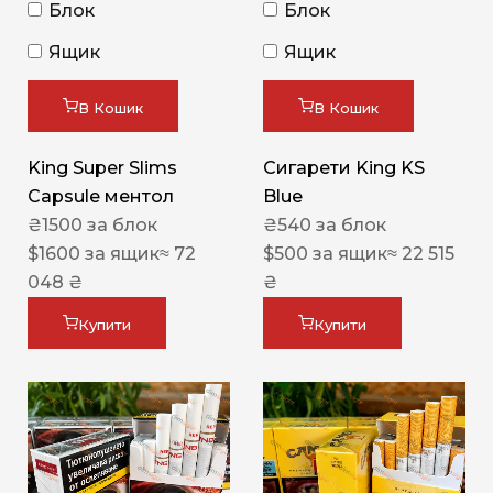
Блок
Блок
Ящик
Ящик
В Кошик
В Кошик
King Super Slims
Сигарети King KS
Capsule ментол
Blue
₴
1500
за блок
₴
540
за блок
$
1600
за ящик
≈ 72
$
500
за ящик
≈ 22 515
048 ₴
₴
Купити
Купити