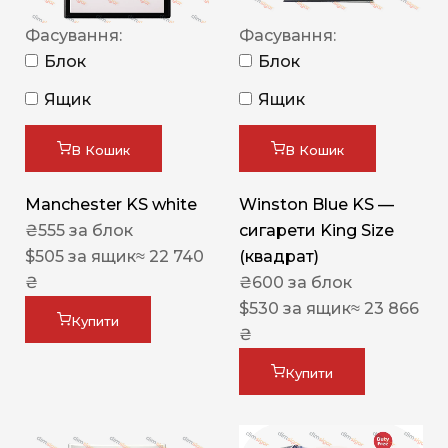
Фасування:
Фасування:
Блок
Блок
Ящик
Ящик
В Кошик
В Кошик
Manchester KS white
Winston Blue KS —
₴
555
за блок
сигарети King Size
$
505
за ящик
≈ 22 740
(квадрат)
₴
₴
600
за блок
$
530
за ящик
≈ 23 866
Купити
₴
Купити