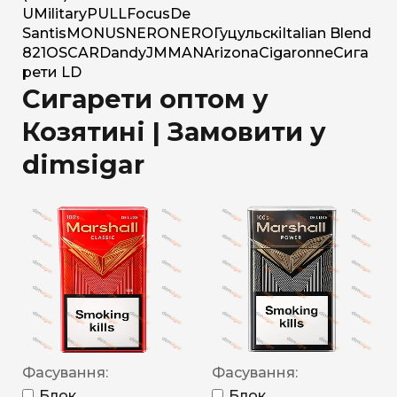
U
Military
PULL
Focus
De
Santis
MONUS
NERO
NERO
Гуцульскі
Italian Blend
821
OSCAR
Dandy
JM
MAN
Arizona
Cigaronne
Сига
рети LD
Сигарети оптом у
Козятині | Замовити у
dimsigar
Фасування:
Фасування:
Блок
Блок