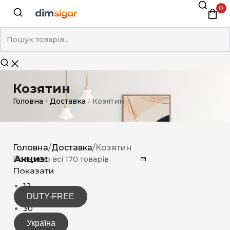
0
Козятин
Головна
Доставка
Козятин
/
/
Головна
/
Доставка
/
Козятин
Акциз:
Показано всі 170 товарів
Показати
12
DUTY-FREE
15
30
Україна