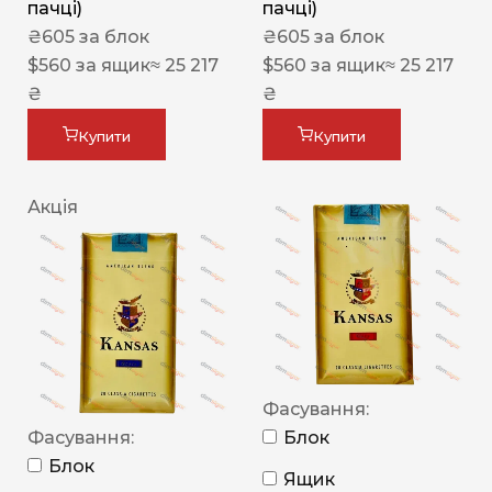
пачці)
пачці)
₴
605
за блок
₴
605
за блок
$
560
за ящик
≈ 25 217
$
560
за ящик
≈ 25 217
₴
₴
Купити
Купити
Акція
Фасування:
Фасування:
Блок
Блок
Ящик