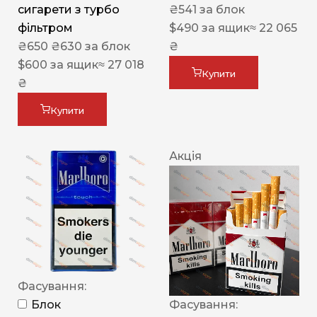
сигарети з турбо
₴
541
за блок
фільтром
$
490
за ящик
≈ 22 065
₴
650
₴
630
за блок
₴
$
600
за ящик
≈ 27 018
Купити
₴
Купити
Акція
Фасування:
Блок
Фасування: