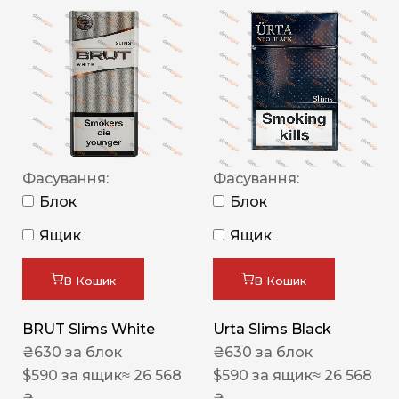
Фасування:
Фасування:
Блок
Блок
Ящик
Ящик
В Кошик
В Кошик
BRUT Slims White
Urta Slims Black
₴
630
за блок
₴
630
за блок
$
590
за ящик
≈ 26 568
$
590
за ящик
≈ 26 568
₴
₴