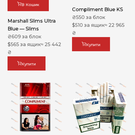
В Кошик
Compliment Blue KS
₴
550
за блок
Marshall Slims Ultra
$
510
за ящик
≈ 22 965
Blue — Slims
₴
₴
609
за блок
$
565
за ящик
≈ 25 442
Купити
₴
Купити