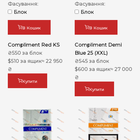
Фасування:
Фасування:
Блок
Блок
В Кошик
В Кошик
Compliment Red KS
Compliment Demi
₴
550
за блок
Blue 25 (XXL)
$
510
за ящик
≈ 22 950
₴
545
за блок
₴
$
600
за ящик
≈ 27 000
₴
Купити
Купити