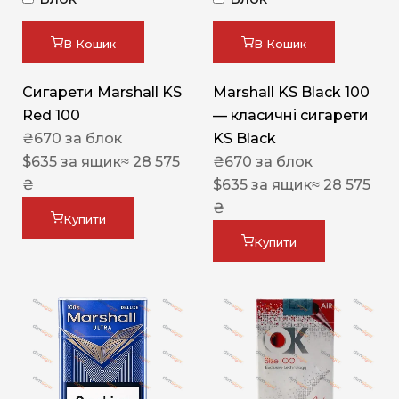
В Кошик
В Кошик
Сигарети Marshall KS
Marshall KS Black 100
Red 100
— класичні сигарети
₴
670
за блок
KS Black
$
635
за ящик
≈ 28 575
₴
670
за блок
₴
$
635
за ящик
≈ 28 575
₴
Купити
Купити