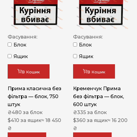
Фасування:
Фасування:
Блок
Блок
Ящик
Ящик
В Кошик
В Кошик
Прима класична без
Кременчук Прима
фільтра — блок, 750
без фільтра — блок,
штук
600 штук
₴
480
за блок
₴
335
за блок
$
410
за ящик
≈ 18 450
$
360
за ящик
≈ 16 200
₴
₴