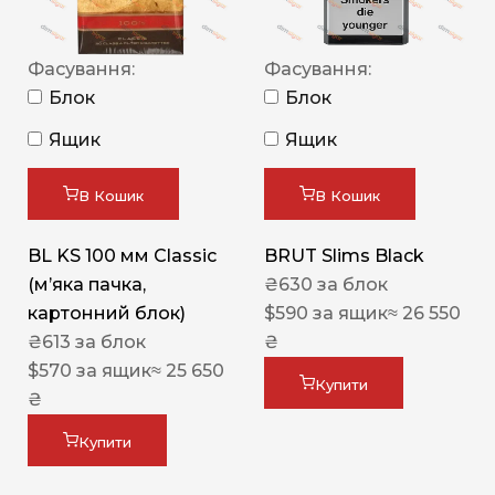
Фасування:
Фасування:
Блок
Блок
Ящик
Ящик
В Кошик
В Кошик
BL KS 100 мм Classic
BRUT Slims Black
(м’яка пачка,
₴
630
за блок
картонний блок)
$
590
за ящик
≈ 26 550
₴
613
за блок
₴
$
570
за ящик
≈ 25 650
Купити
₴
Купити