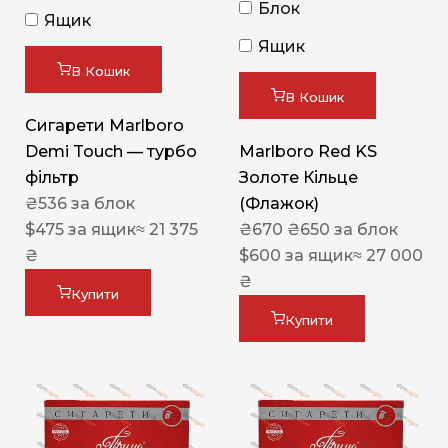
Блок
Ящик
Ящик
В Кошик
В Кошик
Сигарети Marlboro
Demi Touch — турбо
Marlboro Red KS
фільтр
Золоте Кільце
₴
536
за блок
(Флажок)
$
475
за ящик
≈ 21 375
₴
670
₴
650
за блок
₴
$
600
за ящик
≈ 27 000
₴
Купити
Купити