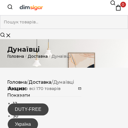
0
Дунаївці
Головна
Доставка
Дунаївці
/
/
Головна
/
Доставка
/
Дунаївці
Акциз:
Показано всі 170 товарів
Показати
12
DUTY-FREE
15
30
Україна