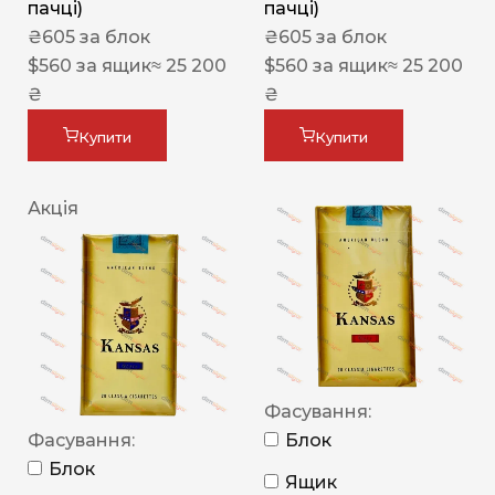
пачці)
пачці)
₴
605
за блок
₴
605
за блок
$
560
за ящик
≈ 25 200
$
560
за ящик
≈ 25 200
₴
₴
Купити
Купити
Акція
Фасування:
Фасування:
Блок
Блок
Ящик