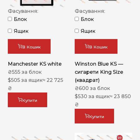
Фасування:
Фасування:
Блок
Блок
Ящик
Ящик
В Кошик
В Кошик
Manchester KS white
Winston Blue KS —
₴
555
за блок
сигарети King Size
$
505
за ящик
≈ 22 725
(квадрат)
₴
₴
600
за блок
$
530
за ящик
≈ 23 850
Купити
₴
Купити