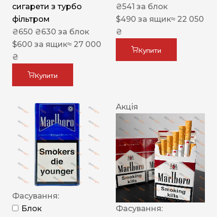
сигарети з турбо
₴
541
за блок
фільтром
$
490
за ящик
≈ 22 050
₴
650
₴
630
за блок
₴
$
600
за ящик
≈ 27 000
Купити
₴
Купити
Акція
Фасування:
Блок
Фасування: