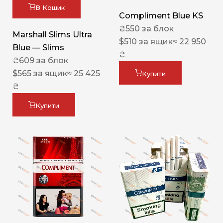
В Кошик
Compliment Blue KS
₴
550
за блок
Marshall Slims Ultra
$
510
за ящик
≈ 22 950
Blue — Slims
₴
₴
609
за блок
$
565
за ящик
≈ 25 425
Купити
₴
Купити