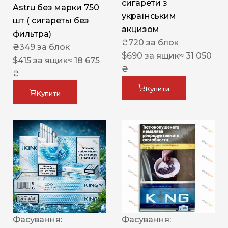
сигарети з
Astru без марки 750
українським
шт ( сигареты без
акцизом
фильтра)
₴
720
за блок
₴
349
за блок
$
690
за ящик
≈ 31 050
$
415
за ящик
≈ 18 675
₴
₴
Купити
Купити
Фасування:
Фасування: