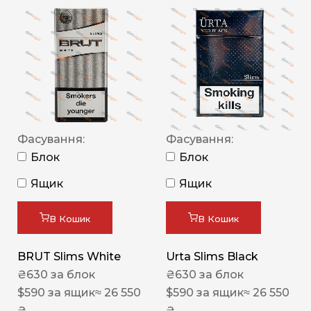
Фасування:
Фасування:
Блок
Блок
Ящик
Ящик
В Кошик
В Кошик
BRUT Slims White
Urta Slims Black
₴
630
за блок
₴
630
за блок
$
590
за ящик
≈ 26 550
$
590
за ящик
≈ 26 550
₴
₴