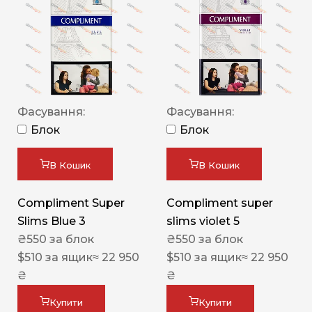
Фасування:
Фасування:
Блок
Блок
В Кошик
В Кошик
Compliment Super
Compliment super
Slims Blue 3
slims violet 5
₴
550
за блок
₴
550
за блок
$
510
за ящик
≈ 22 950
$
510
за ящик
≈ 22 950
₴
₴
Купити
Купити