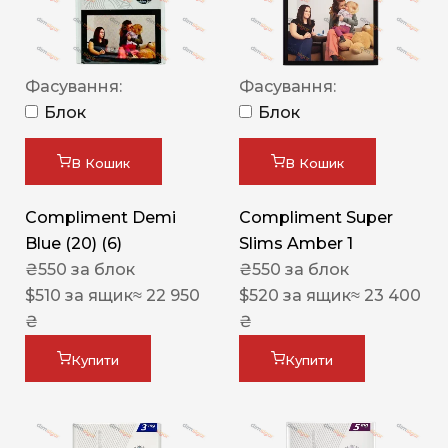
Фасування:
Фасування:
Блок
Блок
В Кошик
В Кошик
Compliment Demi
Compliment Super
Blue (20) (6)
Slims Amber 1
₴
550
за блок
₴
550
за блок
$
510
за ящик
≈ 22 950
$
520
за ящик
≈ 23 400
₴
₴
Купити
Купити