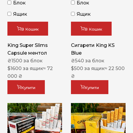
Блок
Блок
Ящик
Ящик
В Кошик
В Кошик
King Super Slims
Сигарети King KS
Capsule ментол
Blue
₴
1500
за блок
₴
540
за блок
$
1600
за ящик
≈ 72
$
500
за ящик
≈ 22 500
000 ₴
₴
Купити
Купити