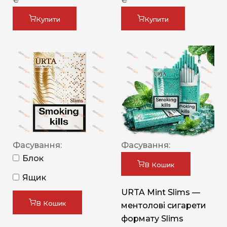
Купити
Купити
Фасування:
Фасування:
Блок
В Кошик
Ящик
URTA Mint Slims —
В Кошик
ментолові сигарети
формату Slims