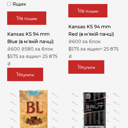
Ящик
В Кошик
В Кошик
Kansas KS 94 mm
Kansas KS 94 mm
Red (в мʼякій пачці)
Blue (в мʼякій пачці)
₴
600
за блок
₴
600
₴
580
за блок
$
575
за ящик
≈ 25 875
$
575
за ящик
≈ 25 875
₴
₴
Купити
Купити