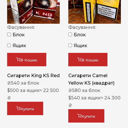
Фасування:
Фасування:
Блок
Блок
Ящик
Ящик
В Кошик
В Кошик
Сигарети King KS Red
Сигарети Camel
₴
540
за блок
Yellow KS (квадрат)
$
500
за ящик
≈ 22 500
₴
580
за блок
₴
$
540
за ящик
≈ 24 300
₴
Купити
Купити