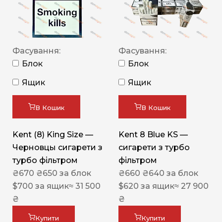
Фасування:
Фасування:
Блок
Блок
Ящик
Ящик
В Кошик
В Кошик
Kent (8) King Size —
Kent 8 Blue KS —
Черновцы сигарети з
сигарети з турбо
турбо фільтром
фільтром
₴
670
₴
650
за блок
₴
660
₴
640
за блок
$
700
за ящик
≈ 31 500
$
620
за ящик
≈ 27 900
₴
₴
Купити
Купити