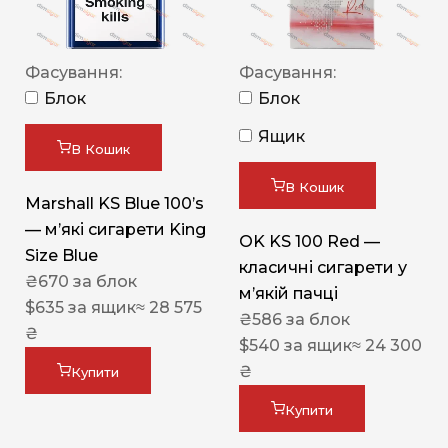
Фасування:
Фасування:
Блок
Блок
Ящик
В Кошик
В Кошик
Marshall KS Blue 100’s
— м’які сигарети King
OK KS 100 Red —
Size Blue
класичні сигарети у
₴
670
за блок
м’якій пачці
$
635
за ящик
≈ 28 575
₴
586
за блок
₴
$
540
за ящик
≈ 24 300
₴
Купити
Купити