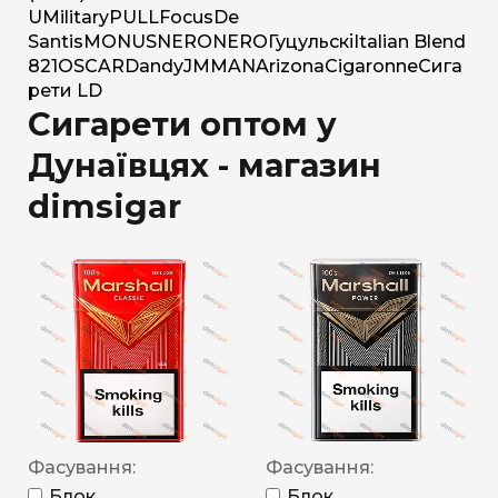
U
Military
PULL
Focus
De
Santis
MONUS
NERO
NERO
Гуцульскі
Italian Blend
821
OSCAR
Dandy
JM
MAN
Arizona
Cigaronne
Сига
рети LD
Сигарети оптом у
Дунаївцях - магазин
dimsigar
Фасування:
Фасування:
Блок
Блок