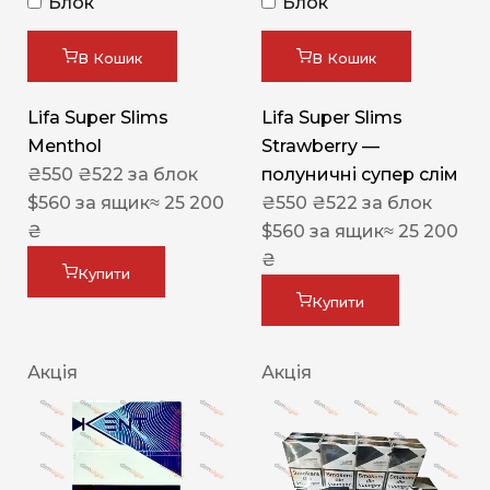
Блок
Блок
В Кошик
В Кошик
Lifa Super Slims
Lifa Super Slims
Menthol
Strawberry —
₴
550
₴
522
за блок
полуничні супер слім
$
560
за ящик
≈ 25 200
₴
550
₴
522
за блок
₴
$
560
за ящик
≈ 25 200
₴
Купити
Купити
Акція
Акція