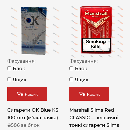
Фасування:
Фасування:
Блок
Блок
Ящик
Ящик
В Кошик
В Кошик
Сигарети OK Blue KS
Marshall Slims Red
100mm (м’яка пачка)
CLASSIC — класичні
₴
586
за блок
тонкі сигарети Slims