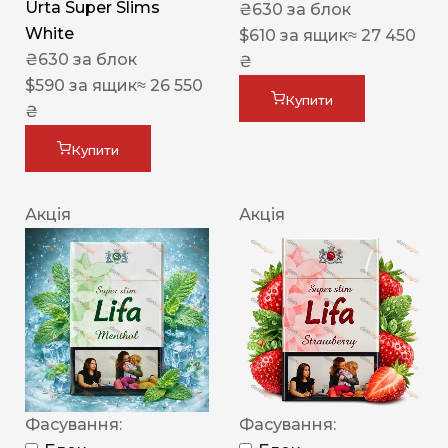
Urta Super Slims
₴
630
за блок
White
$
610
за ящик
≈ 27 450
₴
630
за блок
₴
$
590
за ящик
≈ 26 550
Купити
₴
Купити
Акція
Акція
Фасування:
Фасування: