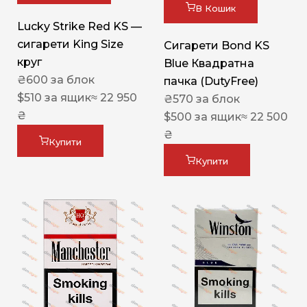
В Кошик
Lucky Strike Red KS —
сигарети King Size
Сигарети Bond KS
круг
Blue Квадратна
₴
600
за блок
пачка (DutyFree)
$
510
за ящик
≈ 22 950
₴
570
за блок
₴
$
500
за ящик
≈ 22 500
₴
Купити
Купити