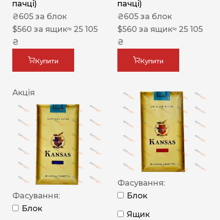
пачці)
пачці)
₴
605
за блок
₴
605
за блок
$
560
за ящик
≈ 25 105
$
560
за ящик
≈ 25 105
₴
₴
Купити
Купити
Акція
Фасування:
Фасування:
Блок
Блок
Ящик