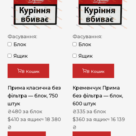
Фасування:
Фасування:
Блок
Блок
Ящик
Ящик
В Кошик
В Кошик
Прима класична без
Кременчук Прима
фільтра — блок, 750
без фільтра — блок,
штук
600 штук
₴
480
за блок
₴
335
за блок
$
410
за ящик
≈ 18 380
$
360
за ящик
≈ 16 139
₴
₴