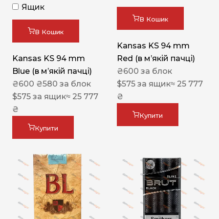
Ящик
В Кошик
В Кошик
Kansas KS 94 mm
Kansas KS 94 mm
Red (в мʼякій пачці)
Blue (в мʼякій пачці)
₴
600
за блок
₴
600
₴
580
за блок
$
575
за ящик
≈ 25 777
$
575
за ящик
≈ 25 777
₴
₴
Купити
Купити