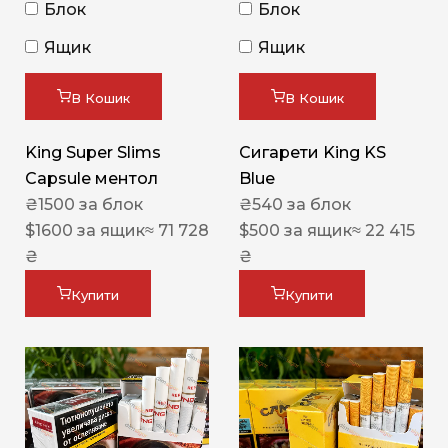
Блок
Блок
Ящик
Ящик
В Кошик
В Кошик
King Super Slims
Сигарети King KS
Capsule ментол
Blue
₴
1500
за блок
₴
540
за блок
$
1600
за ящик
≈ 71 728
$
500
за ящик
≈ 22 415
₴
₴
Купити
Купити