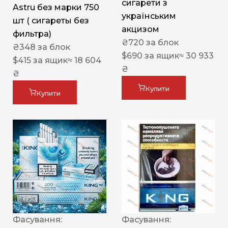
сигарети з
Astru без марки 750
українським
шт ( сигареты без
акцизом
фильтра)
₴
720
за блок
₴
348
за блок
$
690
за ящик
≈ 30 933
$
415
за ящик
≈ 18 604
₴
₴
Купити
Купити
Фасування:
Фасування: