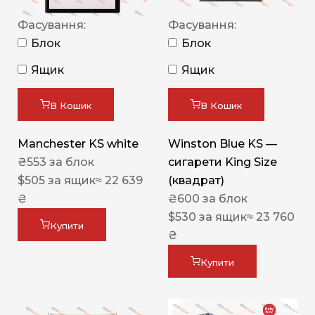
Фасування:
Фасування:
Блок
Блок
Ящик
Ящик
В Кошик
В Кошик
Manchester KS white
Winston Blue KS —
₴
553
за блок
сигарети King Size
$
505
за ящик
≈ 22 639
(квадрат)
₴
₴
600
за блок
$
530
за ящик
≈ 23 760
Купити
₴
Купити