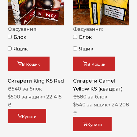
Фасування:
Фасування:
Блок
Блок
Ящик
Ящик
В Кошик
В Кошик
Сигарети King KS Red
Сигарети Camel
₴
540
за блок
Yellow KS (квадрат)
$
500
за ящик
≈ 22 415
₴
580
за блок
₴
$
540
за ящик
≈ 24 208
₴
Купити
Купити