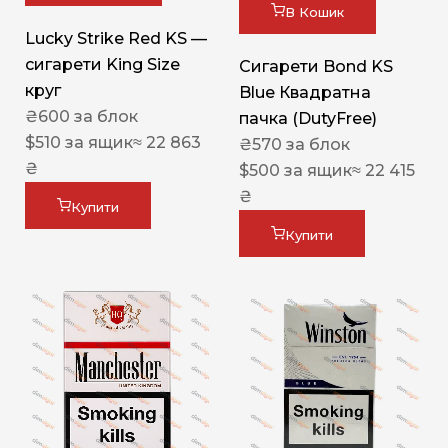
В Кошик
Lucky Strike Red KS —
сигарети King Size
Сигарети Bond KS
круг
Blue Квадратна
₴
600
за блок
пачка (DutyFree)
$
510
за ящик
≈ 22 863
₴
570
за блок
₴
$
500
за ящик
≈ 22 415
₴
Купити
Купити