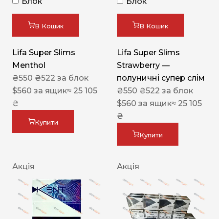
Блок
Блок
В Кошик
В Кошик
Lifa Super Slims
Lifa Super Slims
Menthol
Strawberry —
₴
550
₴
522
за блок
полуничні супер слім
$
560
за ящик
≈ 25 105
₴
550
₴
522
за блок
₴
$
560
за ящик
≈ 25 105
₴
Купити
Купити
Акція
Акція