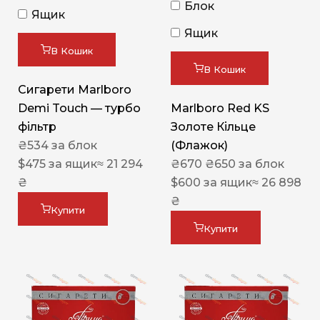
Блок
Ящик
Ящик
В Кошик
В Кошик
Сигарети Marlboro
Demi Touch — турбо
Marlboro Red KS
фільтр
Золоте Кільце
₴
534
за блок
(Флажок)
$
475
за ящик
≈ 21 294
₴
670
₴
650
за блок
₴
$
600
за ящик
≈ 26 898
₴
Купити
Купити