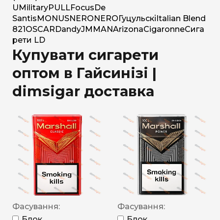
U
Military
PULL
Focus
De
Santis
MONUS
NERO
NERO
Гуцульскі
Italian Blend
821
OSCAR
Dandy
JM
MAN
Arizona
Cigaronne
Сига
рети LD
Купувати сигарети
оптом в Гайсинізі |
dimsigar доставка
Фасування:
Фасування:
Блок
Блок