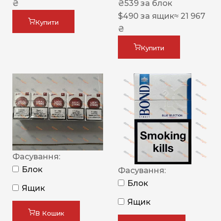
₴
₴
539
за блок
$
490
за ящик
≈ 21 967
Купити
₴
Купити
Фасування:
Блок
Фасування:
Блок
Ящик
Ящик
В Кошик