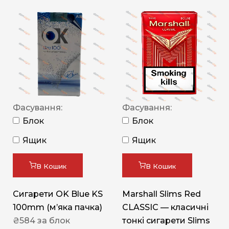
Фасування:
Фасування:
Блок
Блок
Ящик
Ящик
В Кошик
В Кошик
Сигарети OK Blue KS
Marshall Slims Red
100mm (м’яка пачка)
CLASSIC — класичні
₴
584
за блок
тонкі сигарети Slims