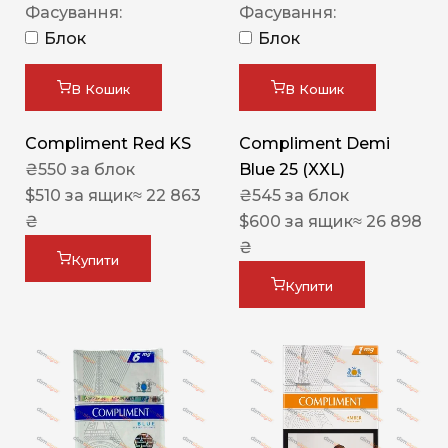
Фасування:
Фасування:
Блок
Блок
В Кошик
В Кошик
Compliment Red KS
Compliment Demi
₴
550
за блок
Blue 25 (XXL)
$
510
за ящик
≈ 22 863
₴
545
за блок
₴
$
600
за ящик
≈ 26 898
₴
Купити
Купити