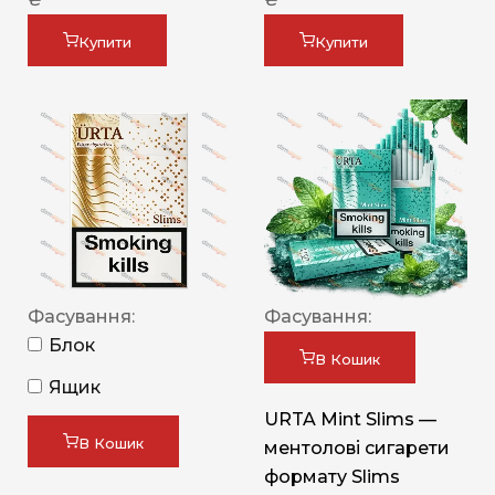
Купити
Купити
Фасування:
Фасування:
Блок
В Кошик
Ящик
URTA Mint Slims —
В Кошик
ментолові сигарети
формату Slims