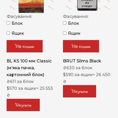
Фасування:
Фасування:
Блок
Блок
Ящик
Ящик
В Кошик
В Кошик
BL KS 100 мм Classic
BRUT Slims Black
(м’яка пачка,
₴
630
за блок
картонний блок)
$
590
за ящик
≈ 26 450
₴
611
за блок
₴
$
570
за ящик
≈ 25 553
Купити
₴
Купити