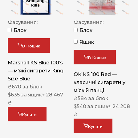
Фасування:
Фасування:
Блок
Блок
Ящик
В Кошик
В Кошик
Marshall KS Blue 100’s
— м’які сигарети King
OK KS 100 Red —
Size Blue
класичні сигарети у
₴
670
за блок
м’якій пачці
$
635
за ящик
≈ 28 467
₴
584
за блок
₴
$
540
за ящик
≈ 24 208
₴
Купити
Купити