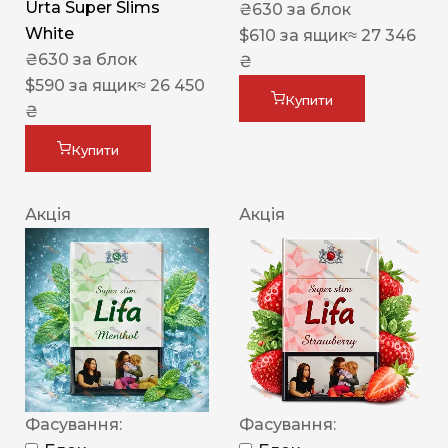
Urta Super Slims
₴
630
за блок
White
$
610
за ящик
≈ 27 346
₴
630
за блок
₴
$
590
за ящик
≈ 26 450
Купити
₴
Купити
Акція
Акція
Фасування:
Фасування: