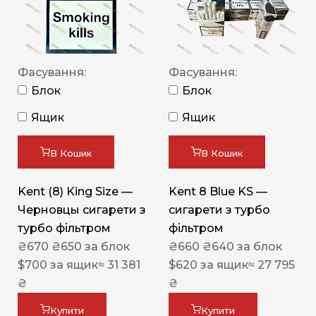
Фасування:
Фасування:
Блок
Блок
Ящик
Ящик
В Кошик
В Кошик
Kent (8) King Size —
Kent 8 Blue KS —
Черновцы сигарети з
сигарети з турбо
турбо фільтром
фільтром
₴
670
₴
650
за блок
₴
660
₴
640
за блок
$
700
за ящик
≈ 31 381
$
620
за ящик
≈ 27 795
₴
₴
Купити
Купити