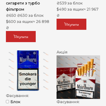
сигарети з турбо
₴
539
за блок
фільтром
$
490
за ящик
≈ 21 967
₴
650
₴
630
за блок
₴
$
600
за ящик
≈ 26 898
Купити
₴
Купити
Акція
Фасування:
Блок
Фасування: