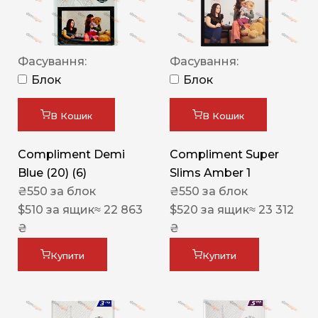
Фасування:
Фасування:
Блок
Блок
В Кошик
В Кошик
Compliment Demi
Compliment Super
Blue (20) (6)
Slims Amber 1
₴
550
за блок
₴
550
за блок
$
510
за ящик
≈ 22 863
$
520
за ящик
≈ 23 312
₴
₴
Купити
Купити