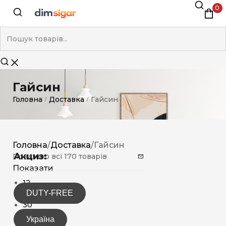
0
Гайсин
Головна
Доставка
Гайсин
/
/
Головна
/
Доставка
/
Гайсин
Акциз:
Показано всі 170 товарів
Показати
12
DUTY-FREE
15
30
Україна