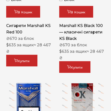
В Кошик
В Кошик
Сигарети Marshall KS
Marshall KS Black 100
Red 100
— класичні сигарети
₴
670
за блок
KS Black
$
635
за ящик
≈ 28 467
₴
670
за блок
₴
$
635
за ящик
≈ 28 467
₴
Купити
Купити