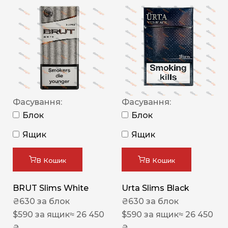
Фасування:
Фасування:
Блок
Блок
Ящик
Ящик
В Кошик
В Кошик
BRUT Slims White
Urta Slims Black
₴
630
за блок
₴
630
за блок
$
590
за ящик
≈ 26 450
$
590
за ящик
≈ 26 450
₴
₴