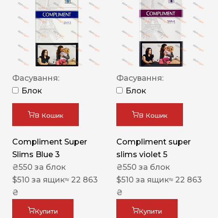
Фасування:
Фасування:
Блок
Блок
В Кошик
В Кошик
Compliment Super
Compliment super
Slims Blue 3
slims violet 5
₴
550
за блок
₴
550
за блок
$
510
за ящик
≈ 22 863
$
510
за ящик
≈ 22 863
₴
₴
Купити
Купити