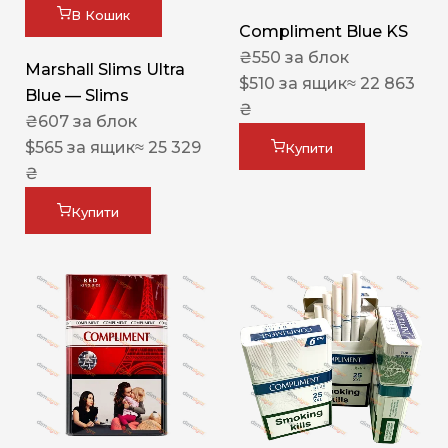
В Кошик
Compliment Blue KS
₴
550
за блок
Marshall Slims Ultra
$
510
за ящик
≈ 22 863
Blue — Slims
₴
₴
607
за блок
$
565
за ящик
≈ 25 329
Купити
₴
Купити