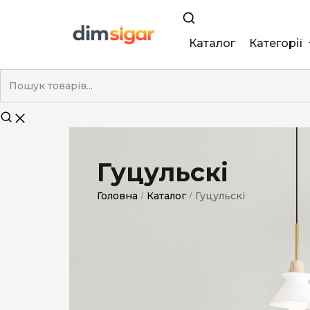
Каталог
Категорії
King Size
Demi
Super Slim
Гуцульскі
Nano
Головна
Каталог
Гуцульскі
/
/
Без фільтра
Duty-Free
Електронні
Смакові (кап