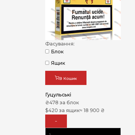
Фасування:
Блок
Ящик
В Кошик
Гуцульські
₴
478
за блок
$
420
за ящик
≈ 18 900 ₴
−