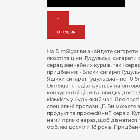
+
В Кошик
На DimSigar ви знайдете сигарети 
якості та ціни. Гуцульські сигаре
серед звичайних курців, так і сер
придбання: • Блоки сигарет Гуцуль
Ящики сигарет Гуцульські – по 10 
DimSigar спеціалізується на оптов
конкурентні ціни та швидку достав
кількість у будь-який час. Для пос
спеціальні пропозиції. Ви можете з
продукт та професійний сервіс. Куп
нами прямо зараз, щоб дізнатися п
осіб, які досягли 18 років. Прид