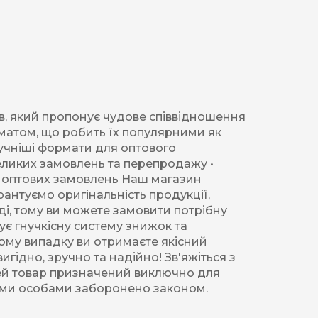
ів, який пропонує чудове співвідношення
роматом, що робить їх популярними як
ручніші формати для оптового
великих замовлень та перепродажу •
их оптових замовлень Наш магазин
рантуємо оригінальність продукції,
аді, тому ви можете замовити потрібну
нує гнучкісну систему знижок та
якому випадку ви отримаєте якісний
игідно, зручно та надійно! Зв'яжіться з
 Цей товар призначений виключно для
тніми особами заборонено законом.