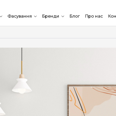
Фасування
Бренди
Блог
Про нас
Кон
Ящик
Elf Bar
Блок
Compliment
Львів
Marshall
Marlboro
OK
ÜRTA
сула)
Lifa
BRUT