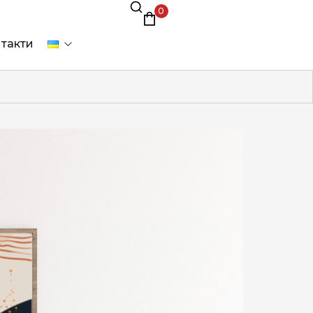
0
такти