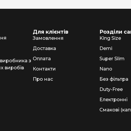
NERO
NERO
Гуцульскі
Для клієнтів
Розділи са
ння
Замовлення
King Size
Italian Blend 821
Доставка
Demi
OSCAR
Оплата
Super Slim
 виробника з
Dandy
х виробів
Контакти
Nano
JM
Про нас
Без фільтра
MAN
Duty-Free
Arizona
Електронні
Cigaronne
Смакові (кап
Сигарети LD