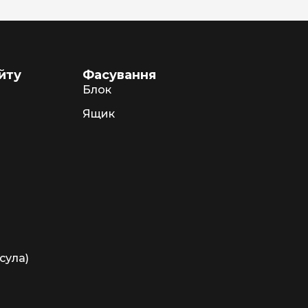
йту
Фасування
Блок
Ящик
сула)