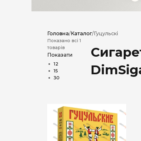
Головна
/
Каталог
/
Гуцульскі
Показано всі 1
Сигаре
товарів
Показати
12
DimSig
15
30