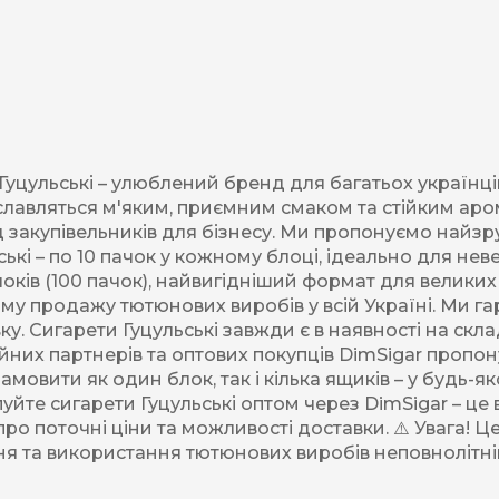
Акциз UA
Капсула (смак)
Manchester
Nistru
Leana
Гуцульські – улюблений бренд для багатьох українц
ти славляться м'яким, приємним смаком та стійким а
Montecristo
ед закупівельників для бізнесу. Ми пропонуємо найз
ські – по 10 пачок у кожному блоці, ідеально для не
ASTRU
блоків (100 пачок), найвигідніший формат для велик
ому продажу тютюнових виробів у всій Україні. Ми га
Military
ку. Сигарети Гуцульські завжди є в наявності на скл
PULL
тійних партнерів та оптових покупців DimSigar пропо
амовити як один блок, так і кілька ящиків – у будь-
Focus
уйте сигарети Гуцульські оптом через DimSigar – це в
ро поточні ціни та можливості доставки. ⚠️ Увага!
De Santis
бання та використання тютюнових виробів неповнолі
MONUS