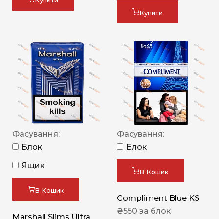
Купити
Купити
Фасування:
Фасування:
Блок
Блок
Ящик
В Кошик
В Кошик
Compliment Blue KS
₴
550
за блок
Marshall Slims Ultra