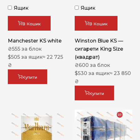
Ящик
Ящик
В Кошик
В Кошик
Manchester KS white
Winston Blue KS —
₴
555
за блок
сигарети King Size
$
505
за ящик
≈ 22 725
(квадрат)
₴
₴
600
за блок
$
530
за ящик
≈ 23 850
Купити
₴
Купити