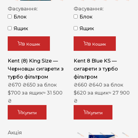
Фасування:
Фасування:
Блок
Блок
Ящик
Ящик
В Кошик
В Кошик
Kent (8) King Size —
Kent 8 Blue KS —
Черновцы сигарети з
сигарети з турбо
турбо фільтром
фільтром
₴
670
₴
650
за блок
₴
660
₴
640
за блок
$
700
за ящик
≈ 31 500
$
620
за ящик
≈ 27 900
₴
₴
Купити
Купити
Акція