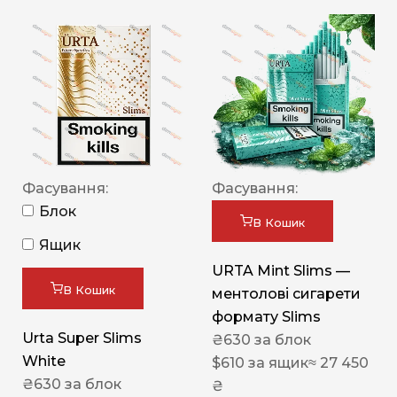
Фасування:
Фасування:
Блок
В Кошик
Ящик
URTA Mint Slims —
В Кошик
ментолові сигарети
формату Slims
Urta Super Slims
₴
630
за блок
White
$
610
за ящик
≈ 27 450
₴
630
за блок
₴