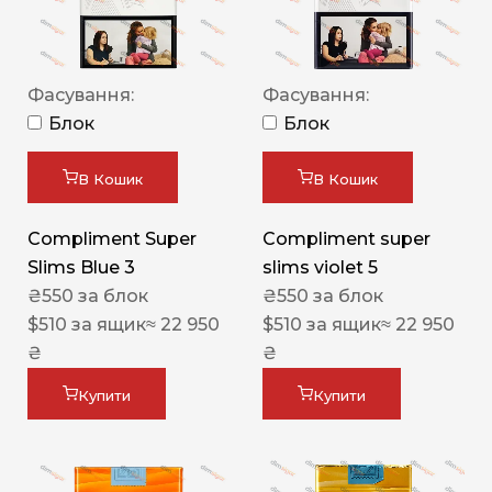
Фасування:
Фасування:
Блок
Блок
В Кошик
В Кошик
Compliment Super
Compliment super
Slims Blue 3
slims violet 5
₴
550
за блок
₴
550
за блок
$
510
за ящик
≈ 22 950
$
510
за ящик
≈ 22 950
₴
₴
Купити
Купити