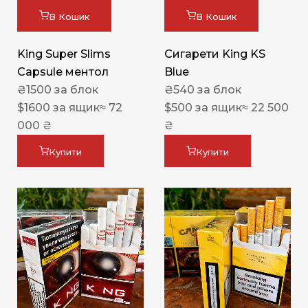
В Кошик
В Кошик
King Super Slims
Сигарети King KS
Capsule ментол
Blue
₴
1500
за блок
₴
540
за блок
$
1600
за ящик
≈ 72
$
500
за ящик
≈ 22 500
000 ₴
₴
Купити
Купити