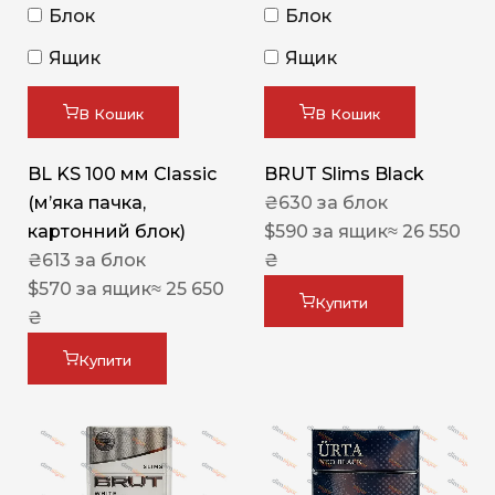
Блок
Блок
Ящик
Ящик
В Кошик
В Кошик
BL KS 100 мм Classic
BRUT Slims Black
(м’яка пачка,
₴
630
за блок
картонний блок)
$
590
за ящик
≈ 26 550
₴
613
за блок
₴
$
570
за ящик
≈ 25 650
Купити
₴
Купити