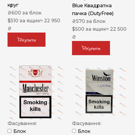
круг
Blue Квадратна
₴
600
за блок
пачка (DutyFree)
$
510
за ящик
≈ 22 950
₴
570
за блок
₴
$
500
за ящик
≈ 22 500
₴
Купити
Купити
Фасування:
Фасування:
Блок
Блок