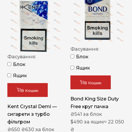
Фасування:
Фасування:
Блок
Блок
Ящик
Ящик
В Кошик
В Кошик
Bond King Size Duty
Kent Crystal Demi —
Free круг пачка
сигарети з турбо
₴
541
за блок
фільтром
$
490
за ящик
≈ 22 050
₴
650
₴
630
за блок
₴