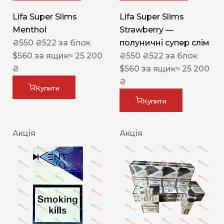
Lifa Super Slims
Lifa Super Slims
Menthol
Strawberry —
₴
550
₴
522
за блок
полуничні супер слім
$
560
за ящик
≈ 25 200
₴
550
₴
522
за блок
₴
$
560
за ящик
≈ 25 200
₴
Купити
Купити
Акція
Акція