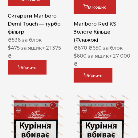
В Кошик
Сигарети Marlboro
Demi Touch — турбо
Marlboro Red KS
фільтр
Золоте Кільце
₴
536
за блок
(Флажок)
$
475
за ящик
≈ 21 375
₴
670
₴
650
за блок
₴
$
600
за ящик
≈ 27 000
₴
Купити
Купити