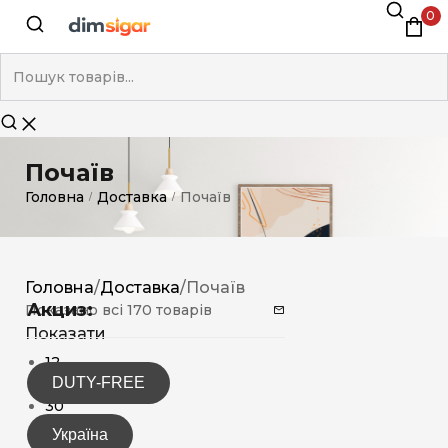
0
Почаїв
Головна
Доставка
Почаїв
/
/
Головна
/
Доставка
/
Почаїв
Акциз:
Показано всі 170 товарів
Показати
12
DUTY-FREE
15
30
Україна