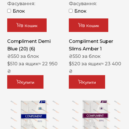
Фасування:
Фасування:
Блок
Блок
В Кошик
В Кошик
Compliment Demi
Compliment Super
Blue (20) (6)
Slims Amber 1
₴
550
за блок
₴
550
за блок
$
510
за ящик
≈ 22 950
$
520
за ящик
≈ 23 400
₴
₴
Купити
Купити