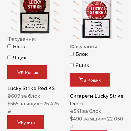
Фасування:
Блок
Фасування:
Блок
Ящик
Ящик
В Кошик
В Кошик
Lucky Strike Red KS
₴
609
за блок
Сигарети Lucky Strike
$
565
за ящик
≈ 25 425
Demi
₴
₴
541
за блок
$
490
за ящик
≈ 22 050
Купити
₴