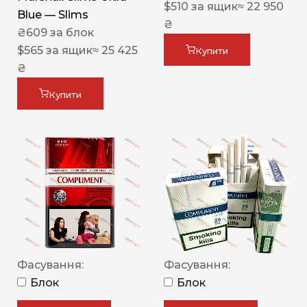
$
510
за ящик
≈ 22 950
Blue — Slims
₴
₴
609
за блок
$
565
за ящик
≈ 25 425
Купити
₴
Купити
Фасування:
Фасування:
Блок
Блок