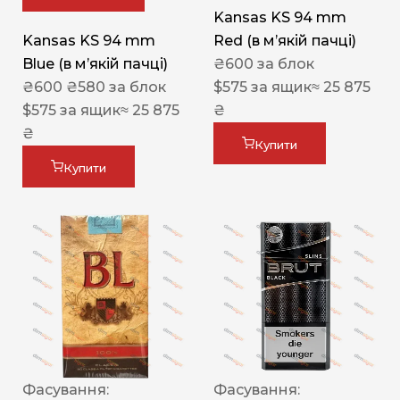
Kansas KS 94 mm
Kansas KS 94 mm
Red (в мʼякій пачці)
Blue (в мʼякій пачці)
₴
600
за блок
₴
600
₴
580
за блок
$
575
за ящик
≈ 25 875
$
575
за ящик
≈ 25 875
₴
₴
Купити
Купити
Фасування:
Фасування: