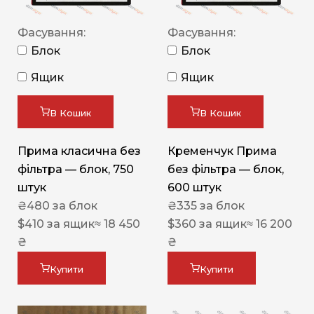
Фасування:
Фасування:
Блок
Блок
Ящик
Ящик
В Кошик
В Кошик
Прима класична без
Кременчук Прима
фільтра — блок, 750
без фільтра — блок,
штук
600 штук
₴
480
за блок
₴
335
за блок
$
410
за ящик
≈ 18 450
$
360
за ящик
≈ 16 200
₴
₴
Купити
Купити