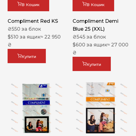
В Кошик
В Кошик
Compliment Red KS
Compliment Demi
₴
550
за блок
Blue 25 (XXL)
$
510
за ящик
≈ 22 950
₴
545
за блок
₴
$
600
за ящик
≈ 27 000
₴
Купити
Купити