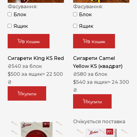
Фасування:
Фасування:
Блок
Блок
Ящик
Ящик
В Кошик
В Кошик
Сигарети King KS Red
Сигарети Camel
₴
540
за блок
Yellow KS (квадрат)
$
500
за ящик
≈ 22 500
₴
580
за блок
₴
$
540
за ящик
≈ 24 300
₴
Купити
Купити
Очікується поставка