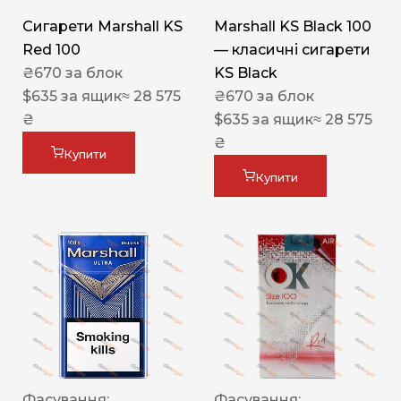
Сигарети Marshall KS
Marshall KS Black 100
Red 100
— класичні сигарети
₴
670
за блок
KS Black
$
635
за ящик
≈ 28 575
₴
670
за блок
₴
$
635
за ящик
≈ 28 575
₴
Купити
Купити
Фасування:
Фасування: