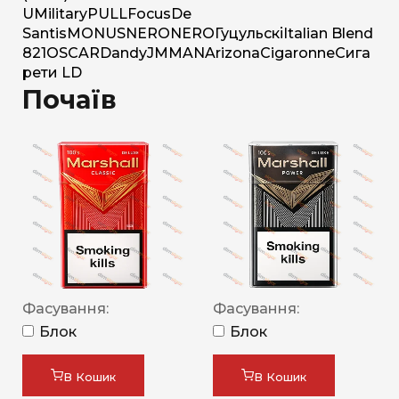
U
Military
PULL
Focus
De
Santis
MONUS
NERO
NERO
Гуцульскі
Italian Blend
821
OSCAR
Dandy
JM
MAN
Arizona
Cigaronne
Сига
рети LD
Почаїв
Фасування:
Фасування:
Блок
Блок
В Кошик
В Кошик