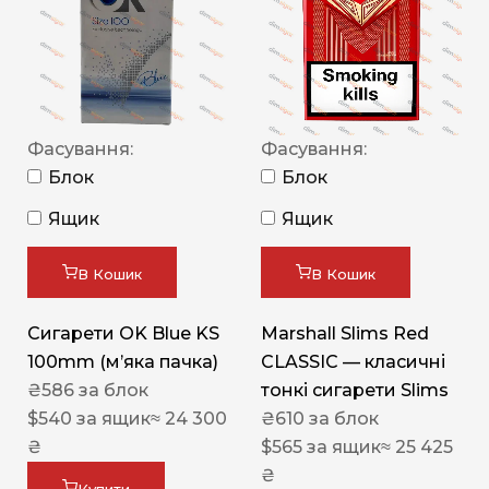
Фасування:
Фасування:
Блок
Блок
Ящик
Ящик
В Кошик
В Кошик
Сигарети OK Blue KS
Marshall Slims Red
100mm (м’яка пачка)
CLASSIC — класичні
₴
586
за блок
тонкі сигарети Slims
$
540
за ящик
≈ 24 300
₴
610
за блок
₴
$
565
за ящик
≈ 25 425
₴