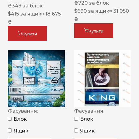
₴
720
за блок
₴
349
за блок
$
690
за ящик
≈ 31 050
$
415
за ящик
≈ 18 675
₴
₴
Купити
Купити
Фасування:
Фасування:
Блок
Блок
Ящик
Ящик