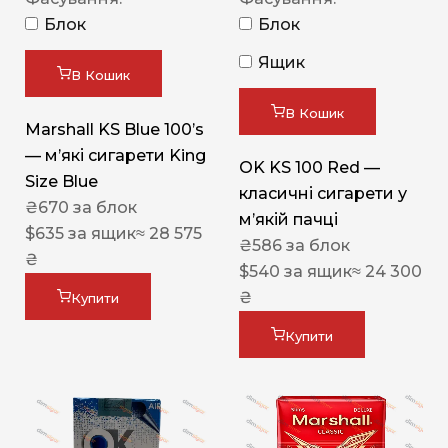
Блок
Блок
Ящик
В Кошик
В Кошик
Marshall KS Blue 100’s
— м’які сигарети King
OK KS 100 Red —
Size Blue
класичні сигарети у
₴
670
за блок
м’якій пачці
$
635
за ящик
≈ 28 575
₴
586
за блок
₴
$
540
за ящик
≈ 24 300
₴
Купити
Купити