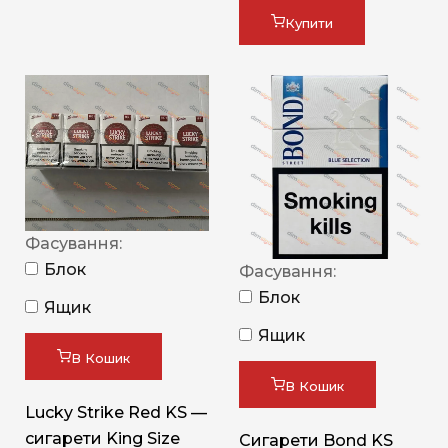
Купити
Фасування:
Блок
Фасування:
Блок
Ящик
Ящик
В Кошик
В Кошик
Lucky Strike Red KS —
сигарети King Size
Сигарети Bond KS