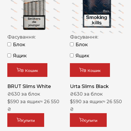
Фасування:
Фасування:
Блок
Блок
Ящик
Ящик
В Кошик
В Кошик
BRUT Slims White
Urta Slims Black
₴
630
за блок
₴
630
за блок
$
590
за ящик
≈ 26 550
$
590
за ящик
≈ 26 550
₴
₴
Купити
Купити