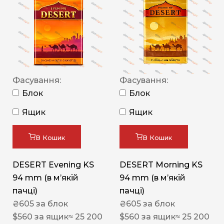
Фасування:
Фасування:
Блок
Блок
Ящик
Ящик
В Кошик
В Кошик
DESERT Evening KS
DESERT Morning KS
94 mm (в мʼякій
94 mm (в мʼякій
пачці)
пачці)
₴
605
за блок
₴
605
за блок
$
560
за ящик
≈ 25 200
$
560
за ящик
≈ 25 200