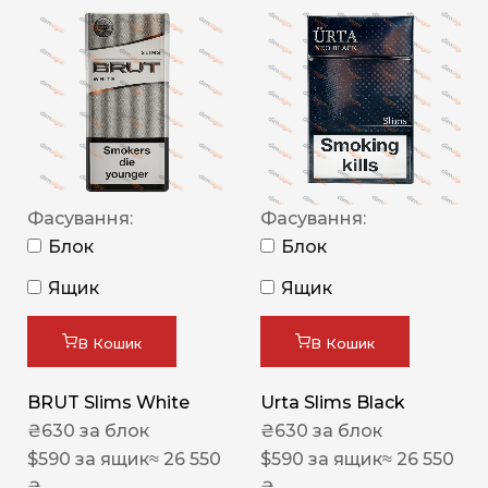
Фасування:
Фасування:
Блок
Блок
Ящик
Ящик
В Кошик
В Кошик
BRUT Slims White
Urta Slims Black
₴
630
за блок
₴
630
за блок
$
590
за ящик
≈ 26 550
$
590
за ящик
≈ 26 550
₴
₴