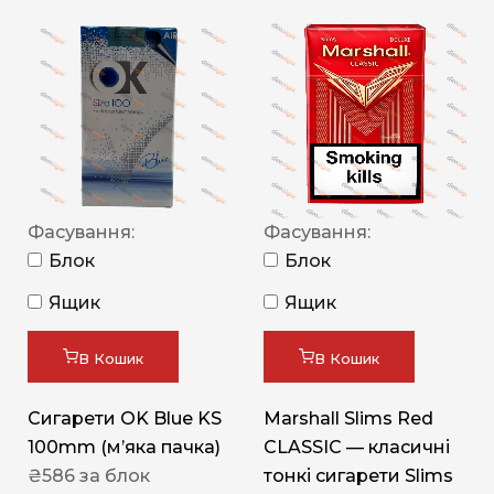
Фасування:
Фасування:
Блок
Блок
Ящик
Ящик
В Кошик
В Кошик
Сигарети OK Blue KS
Marshall Slims Red
100mm (м’яка пачка)
CLASSIC — класичні
₴
586
за блок
тонкі сигарети Slims