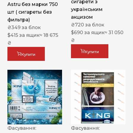
сигарети з
Astru без марки 750
українським
шт ( сигареты без
акцизом
фильтра)
₴
720
за блок
₴
349
за блок
$
690
за ящик
≈ 31 050
$
415
за ящик
≈ 18 675
₴
₴
Купити
Купити
Фасування:
Фасування: