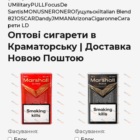
U
Military
PULL
Focus
De
Santis
MONUS
NERO
NERO
Гуцульскі
Italian Blend
821
OSCAR
Dandy
JM
MAN
Arizona
Cigaronne
Сига
рети LD
Оптові сигарети в
Краматорську | Доставка
Новою Поштою
Фасування:
Фасування:
Блок
Блок