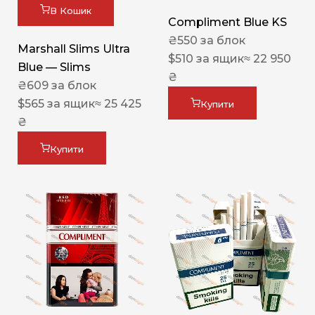
В Кошик
Compliment Blue KS
₴
550
за блок
Marshall Slims Ultra
$
510
за ящик
≈ 22 950
Blue — Slims
₴
₴
609
за блок
$
565
за ящик
≈ 25 425
Купити
₴
Купити