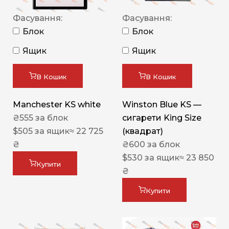
Фасування:
Фасування:
Блок
Блок
Ящик
Ящик
В Кошик
В Кошик
Manchester KS white
Winston Blue KS —
₴
555
за блок
сигарети King Size
$
505
за ящик
≈ 22 725
(квадрат)
₴
₴
600
за блок
$
530
за ящик
≈ 23 850
Купити
₴
Купити