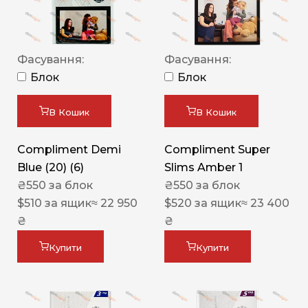
Фасування:
Фасування:
Блок
Блок
В Кошик
В Кошик
Compliment Demi
Compliment Super
Blue (20) (6)
Slims Amber 1
₴
550
за блок
₴
550
за блок
$
510
за ящик
≈ 22 950
$
520
за ящик
≈ 23 400
₴
₴
Купити
Купити