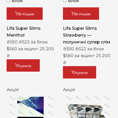
Блок
Блок
В Кошик
В Кошик
Lifa Super Slims
Lifa Super Slims
Menthol
Strawberry —
₴
550
₴
522
за блок
полуничні супер слім
$
560
за ящик
≈ 25 200
₴
550
₴
522
за блок
₴
$
560
за ящик
≈ 25 200
₴
Купити
Купити
Акція
Акція