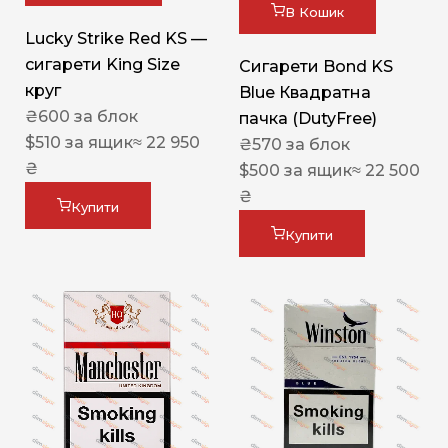
В Кошик
Lucky Strike Red KS —
сигарети King Size
Сигарети Bond KS
круг
Blue Квадратна
₴
600
за блок
пачка (DutyFree)
$
510
за ящик
≈ 22 950
₴
570
за блок
₴
$
500
за ящик
≈ 22 500
₴
Купити
Купити