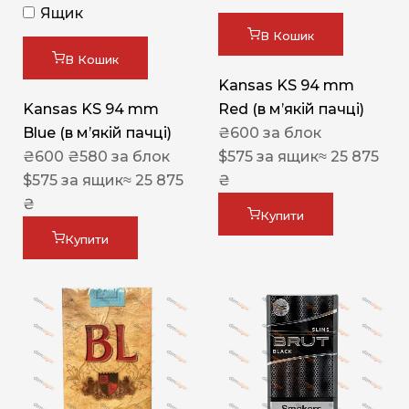
Ящик
В Кошик
В Кошик
Kansas KS 94 mm
Kansas KS 94 mm
Red (в мʼякій пачці)
Blue (в мʼякій пачці)
₴
600
за блок
₴
600
₴
580
за блок
$
575
за ящик
≈ 25 875
$
575
за ящик
≈ 25 875
₴
₴
Купити
Купити