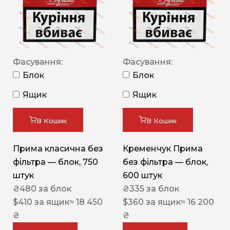
Фасування:
Фасування:
Блок
Блок
Ящик
Ящик
В Кошик
В Кошик
Прима класична без
Кременчук Прима
фільтра — блок, 750
без фільтра — блок,
штук
600 штук
₴
480
за блок
₴
335
за блок
$
410
за ящик
≈ 18 450
$
360
за ящик
≈ 16 200
₴
₴