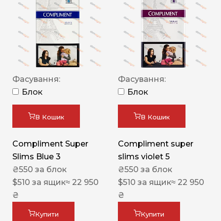
Фасування:
Фасування:
Блок
Блок
В Кошик
В Кошик
Compliment Super
Compliment super
Slims Blue 3
slims violet 5
₴
550
за блок
₴
550
за блок
$
510
за ящик
≈ 22 950
$
510
за ящик
≈ 22 950
₴
₴
Купити
Купити