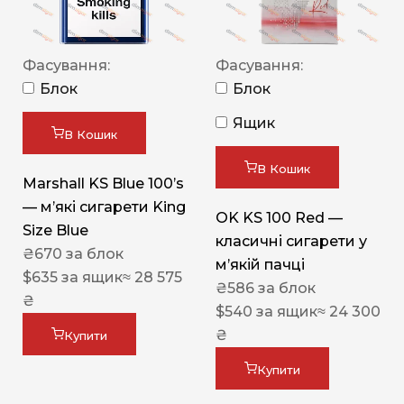
Фасування:
Фасування:
Блок
Блок
Ящик
В Кошик
В Кошик
Marshall KS Blue 100’s
— м’які сигарети King
OK KS 100 Red —
Size Blue
класичні сигарети у
₴
670
за блок
м’якій пачці
$
635
за ящик
≈ 28 575
₴
586
за блок
₴
$
540
за ящик
≈ 24 300
₴
Купити
Купити