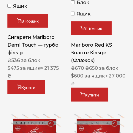
Блок
Ящик
Ящик
В Кошик
В Кошик
Сигарети Marlboro
Demi Touch — турбо
Marlboro Red KS
фільтр
Золоте Кільце
₴
536
за блок
(Флажок)
$
475
за ящик
≈ 21 375
₴
670
₴
650
за блок
₴
$
600
за ящик
≈ 27 000
₴
Купити
Купити