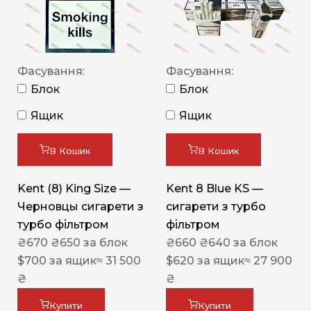
Фасування:
Фасування:
Блок
Блок
Ящик
Ящик
В Кошик
В Кошик
Kent (8) King Size —
Kent 8 Blue KS —
Черновцы сигарети з
сигарети з турбо
турбо фільтром
фільтром
₴
670
₴
650
за блок
₴
660
₴
640
за блок
$
700
за ящик
≈ 31 500
$
620
за ящик
≈ 27 900
₴
₴
Купити
Купити