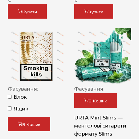
Купити
Купити
Фасування:
Фасування:
Блок
В Кошик
Ящик
URTA Mint Slims —
В Кошик
ментолові сигарети
формату Slims