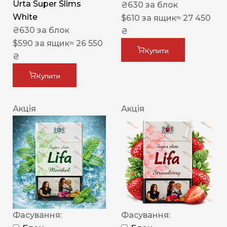
Urta Super Slims
₴
630
за блок
White
$
610
за ящик
≈ 27 450
₴
630
за блок
₴
$
590
за ящик
≈ 26 550
Купити
₴
Купити
Акція
Акція
Фасування:
Фасування: