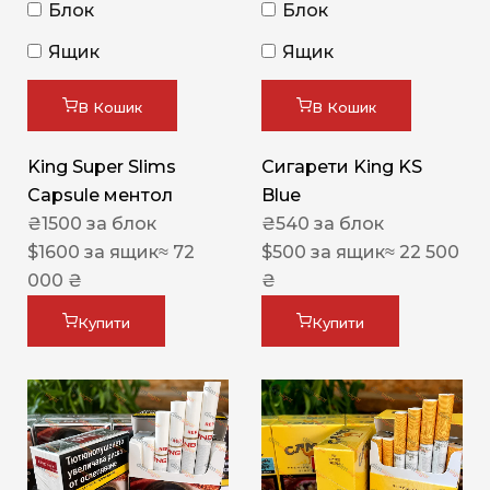
Блок
Блок
Ящик
Ящик
В Кошик
В Кошик
King Super Slims
Сигарети King KS
Capsule ментол
Blue
₴
1500
за блок
₴
540
за блок
$
1600
за ящик
≈ 72
$
500
за ящик
≈ 22 500
000 ₴
₴
Купити
Купити