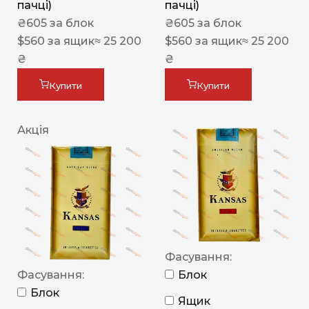
пачці)
пачці)
₴
605
за блок
₴
605
за блок
$
560
за ящик
≈ 25 200
$
560
за ящик
≈ 25 200
₴
₴
Купити
Купити
Акція
Фасування:
Фасування:
Блок
Блок
Ящик