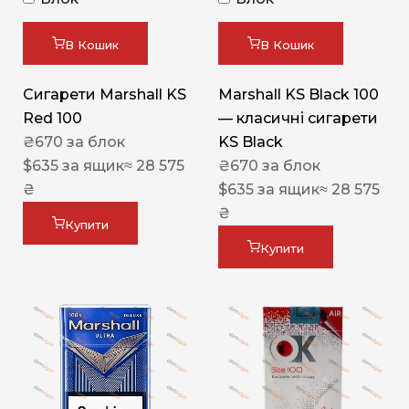
В Кошик
В Кошик
Сигарети Marshall KS
Marshall KS Black 100
Red 100
— класичні сигарети
₴
670
за блок
KS Black
$
635
за ящик
≈ 28 575
₴
670
за блок
₴
$
635
за ящик
≈ 28 575
₴
Купити
Купити