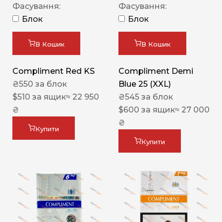
Фасування:
Фасування:
Блок
Блок
В Кошик
В Кошик
Compliment Red KS
Compliment Demi
₴
550
за блок
Blue 25 (XXL)
$
510
за ящик
≈ 22 950
₴
545
за блок
₴
$
600
за ящик
≈ 27 000
₴
Купити
Купити