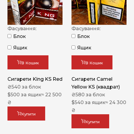
Фасування:
Фасування:
Блок
Блок
Ящик
Ящик
В Кошик
В Кошик
Сигарети King KS Red
Сигарети Camel
₴
540
за блок
Yellow KS (квадрат)
$
500
за ящик
≈ 22 500
₴
580
за блок
₴
$
540
за ящик
≈ 24 300
₴
Купити
Купити