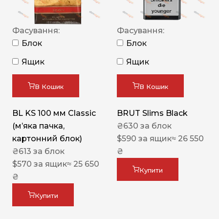
Фасування:
Фасування:
Блок
Блок
Ящик
Ящик
В Кошик
В Кошик
BL KS 100 мм Classic
BRUT Slims Black
(м’яка пачка,
₴
630
за блок
картонний блок)
$
590
за ящик
≈ 26 550
₴
613
за блок
₴
$
570
за ящик
≈ 25 650
Купити
₴
Купити