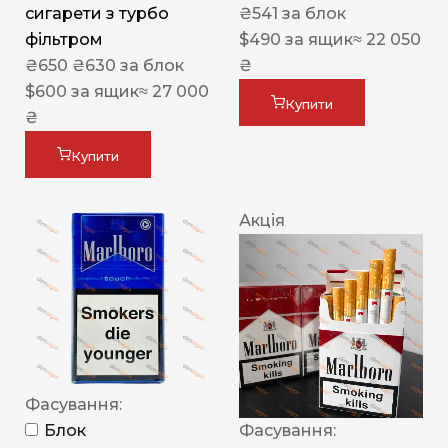
сигарети з турбо
₴
541
за блок
фільтром
$
490
за ящик
≈ 22 050
₴
650
₴
630
за блок
₴
$
600
за ящик
≈ 27 000
Купити
₴
Купити
Акція
Фасування:
Блок
Фасування: