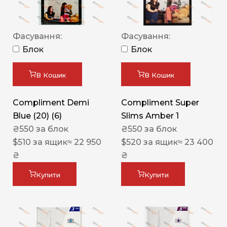
Фасування:
Фасування:
Блок
Блок
В Кошик
В Кошик
Compliment Demi
Compliment Super
Blue (20) (6)
Slims Amber 1
₴
550
за блок
₴
550
за блок
$
510
за ящик
≈ 22 950
$
520
за ящик
≈ 23 400
₴
₴
Купити
Купити