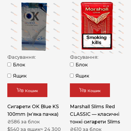
Фасування:
Фасування:
Блок
Блок
Ящик
Ящик
В Кошик
В Кошик
Сигарети OK Blue KS
Marshall Slims Red
100mm (м’яка пачка)
CLASSIC — класичні
₴
586
за блок
тонкі сигарети Slims
$
540
за ящик
≈ 24 300
₴
610
за блок