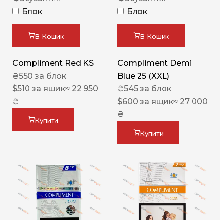
Блок
Блок
В Кошик
В Кошик
Compliment Red KS
Compliment Demi
₴
550
за блок
Blue 25 (XXL)
$
510
за ящик
≈ 22 950
₴
545
за блок
₴
$
600
за ящик
≈ 27 000
₴
Купити
Купити