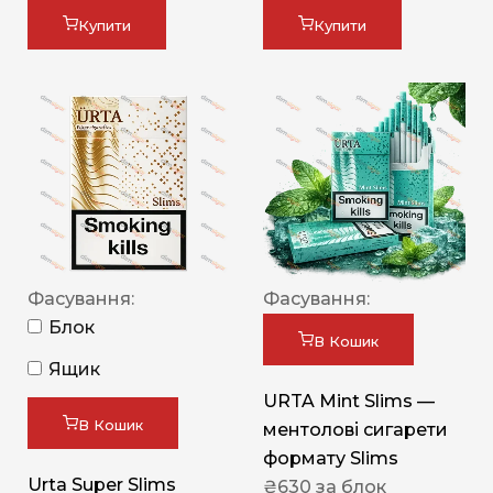
Купити
Купити
Фасування:
Фасування:
Блок
В Кошик
Ящик
URTA Mint Slims —
В Кошик
ментолові сигарети
формату Slims
Urta Super Slims
₴
630
за блок