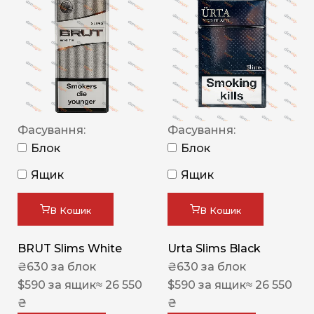
Фасування:
Фасування:
Блок
Блок
Ящик
Ящик
В Кошик
В Кошик
BRUT Slims White
Urta Slims Black
₴
630
за блок
₴
630
за блок
$
590
за ящик
≈ 26 550
$
590
за ящик
≈ 26 550
₴
₴