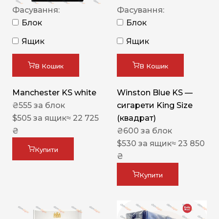
Фасування:
Фасування:
Блок
Блок
Ящик
Ящик
В Кошик
В Кошик
Manchester KS white
Winston Blue KS —
₴
555
за блок
сигарети King Size
$
505
за ящик
≈ 22 725
(квадрат)
₴
₴
600
за блок
$
530
за ящик
≈ 23 850
Купити
₴
Купити