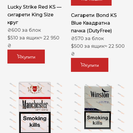
Lucky Strike Red KS —
сигарети King Size
Сигарети Bond KS
круг
Blue Квадратна
₴
600
за блок
пачка (DutyFree)
$
510
за ящик
≈ 22 950
₴
570
за блок
₴
$
500
за ящик
≈ 22 500
₴
Купити
Купити