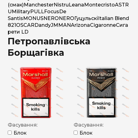
(смак)
Manchester
Nistru
Leana
Montecristo
ASTR
U
Military
PULL
Focus
De
Santis
MONUS
NERO
NERO
Гуцульскі
Italian Blend
821
OSCAR
Dandy
JM
MAN
Arizona
Cigaronne
Сига
рети LD
Петропавлівська
Борщагівка
Фасування:
Фасування:
Блок
Блок