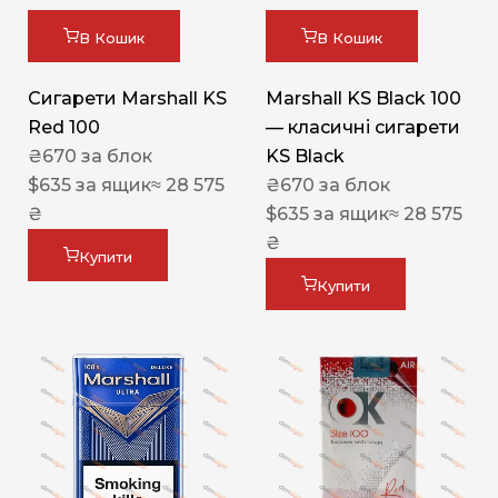
В Кошик
В Кошик
Сигарети Marshall KS
Marshall KS Black 100
Red 100
— класичні сигарети
₴
670
за блок
KS Black
$
635
за ящик
≈ 28 575
₴
670
за блок
₴
$
635
за ящик
≈ 28 575
₴
Купити
Купити