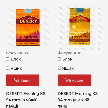
Фасування:
Фасування:
Блок
Блок
Ящик
Ящик
В Кошик
В Кошик
DESERT Evening KS
DESERT Morning KS
94 mm (в мʼякій
94 mm (в мʼякій
пачці)
пачці)