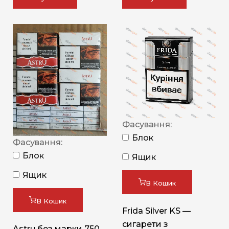
Фасування:
Блок
Фасування:
Блок
Ящик
Ящик
В Кошик
В Кошик
Frida Silver KS —
сигарети з
Astru без марки 750