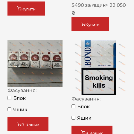
$
490
за ящик
≈ 22 050
Купити
₴
Купити
Фасування:
Блок
Фасування:
Блок
Ящик
Ящик
В Кошик
В Кошик