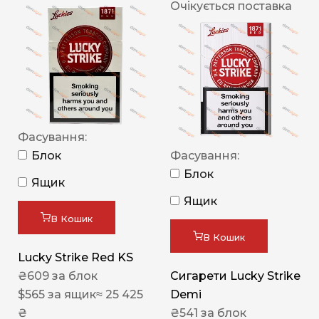
Очікується поставка
Фасування:
Блок
Фасування:
Блок
Ящик
Ящик
В Кошик
В Кошик
Lucky Strike Red KS
₴
609
за блок
Сигарети Lucky Strike
$
565
за ящик
≈ 25 425
Demi
₴
₴
541
за блок