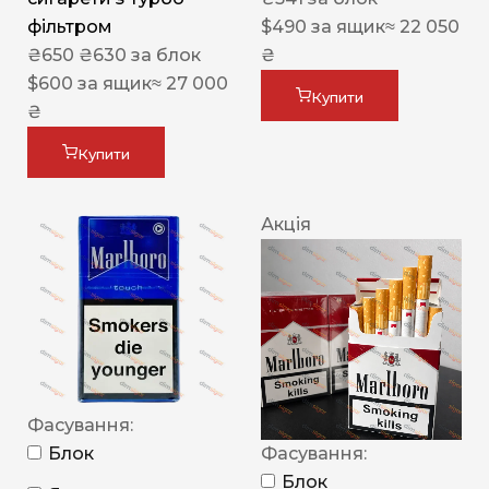
фільтром
$
490
за ящик
≈ 22 050
₴
650
₴
630
за блок
₴
$
600
за ящик
≈ 27 000
Купити
₴
Купити
Акція
Фасування:
Блок
Фасування:
Блок