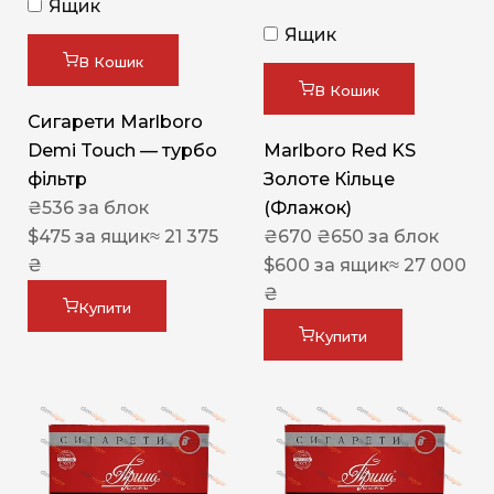
Ящик
Ящик
В Кошик
В Кошик
Сигарети Marlboro
Demi Touch — турбо
Marlboro Red KS
фільтр
Золоте Кільце
₴
536
за блок
(Флажок)
$
475
за ящик
≈ 21 375
₴
670
₴
650
за блок
₴
$
600
за ящик
≈ 27 000
₴
Купити
Купити