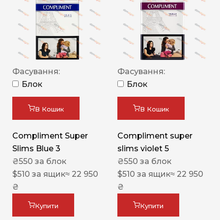
Фасування:
Фасування:
Блок
Блок
В Кошик
В Кошик
Compliment Super
Compliment super
Slims Blue 3
slims violet 5
₴
550
за блок
₴
550
за блок
$
510
за ящик
≈ 22 950
$
510
за ящик
≈ 22 950
₴
₴
Купити
Купити