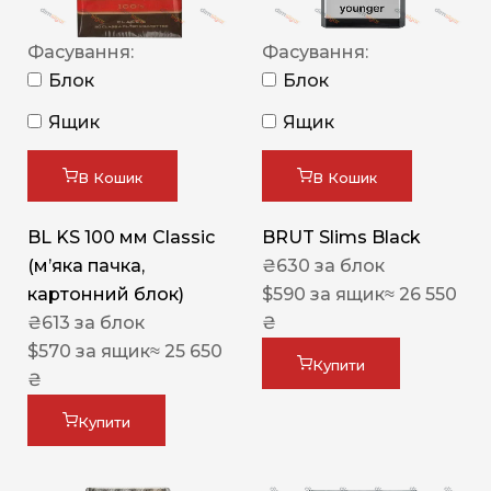
Фасування:
Фасування:
Блок
Блок
Ящик
Ящик
В Кошик
В Кошик
BL KS 100 мм Classic
BRUT Slims Black
(м’яка пачка,
₴
630
за блок
картонний блок)
$
590
за ящик
≈ 26 550
₴
613
за блок
₴
$
570
за ящик
≈ 25 650
Купити
₴
Купити