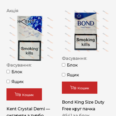
Акція
Фасування:
Фасування:
Блок
Блок
Ящик
Ящик
В Кошик
В Кошик
Bond King Size Duty
Kent Crystal Demi —
Free круг пачка
сигарети з турбо
₴
541
за блок