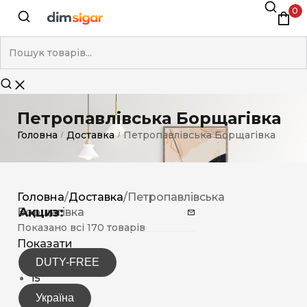
0
Петропавлівська Борщагівка
Головна
Доставка
Петропавлівська Борщагівка
/
/
Головна
/
Доставка
/
Петропавлівська
Акциз:
Борщагівка
Показано всі 170 товарів
Показати
DUTY-FREE
12
15
30
Україна