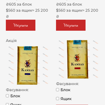
₴
605
за блок
₴
605
за блок
$
560
за ящик
≈ 25 200
$
560
за ящик
≈ 25 200
₴
₴
Купити
Купити
Акція
Фасування:
Фасування:
Блок
Блок
Ящик
Ящик