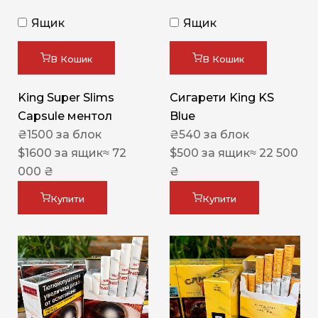
Ящик
Ящик
В Кошик
В Кошик
King Super Slims
Сигарети King KS
Capsule ментол
Blue
₴
1500
за блок
₴
540
за блок
$
1600
за ящик
≈ 72
$
500
за ящик
≈ 22 500
000 ₴
₴
Купити
Купити