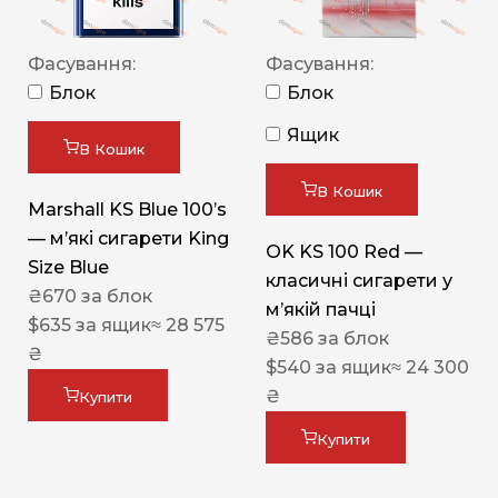
Фасування:
Фасування:
Блок
Блок
Ящик
В Кошик
В Кошик
Marshall KS Blue 100’s
— м’які сигарети King
OK KS 100 Red —
Size Blue
класичні сигарети у
₴
670
за блок
м’якій пачці
$
635
за ящик
≈ 28 575
₴
586
за блок
₴
$
540
за ящик
≈ 24 300
₴
Купити
Купити