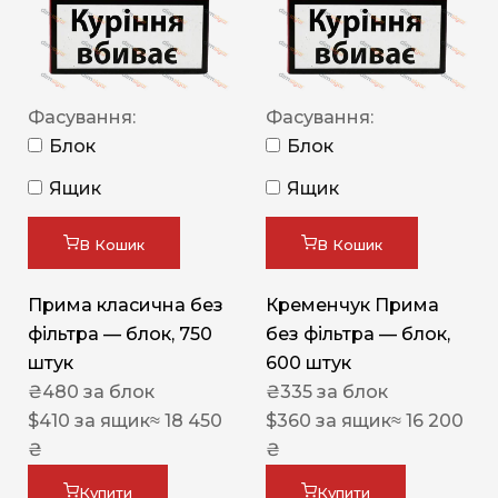
Фасування:
Фасування:
Блок
Блок
Ящик
Ящик
В Кошик
В Кошик
Прима класична без
Кременчук Прима
фільтра — блок, 750
без фільтра — блок,
штук
600 штук
₴
480
за блок
₴
335
за блок
$
410
за ящик
≈ 18 450
$
360
за ящик
≈ 16 200
₴
₴
Купити
Купити