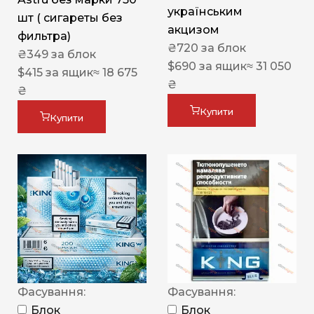
українським
шт ( сигареты без
акцизом
фильтра)
₴
720
за блок
₴
349
за блок
$
690
за ящик
≈ 31 050
$
415
за ящик
≈ 18 675
₴
₴
Купити
Купити
Фасування:
Фасування:
Блок
Блок