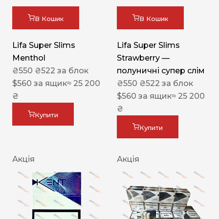
В Кошик
В Кошик
Lifa Super Slims
Lifa Super Slims
Menthol
Strawberry —
₴
550
₴
522
за блок
полуничні супер слім
$
560
за ящик
≈ 25 200
₴
550
₴
522
за блок
₴
$
560
за ящик
≈ 25 200
₴
Купити
Купити
Акція
Акція