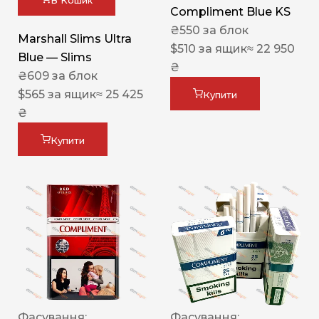
В Кошик
Compliment Blue KS
₴
550
за блок
Marshall Slims Ultra
$
510
за ящик
≈ 22 950
Blue — Slims
₴
₴
609
за блок
$
565
за ящик
≈ 25 425
Купити
₴
Купити
Фасування:
Фасування: