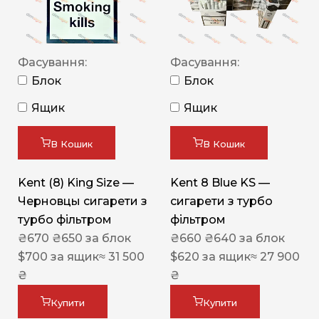
Фасування:
Фасування:
Блок
Блок
Ящик
Ящик
В Кошик
В Кошик
Kent (8) King Size —
Kent 8 Blue KS —
Черновцы сигарети з
сигарети з турбо
турбо фільтром
фільтром
₴
670
₴
650
за блок
₴
660
₴
640
за блок
$
700
за ящик
≈ 31 500
$
620
за ящик
≈ 27 900
₴
₴
Купити
Купити