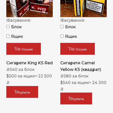
Фасування:
Фасування:
Блок
Блок
Ящик
Ящик
В Кошик
В Кошик
Сигарети King KS Red
Сигарети Camel
₴
540
за блок
Yellow KS (квадрат)
$
500
за ящик
≈ 22 500
₴
580
за блок
₴
$
540
за ящик
≈ 24 300
₴
Купити
Купити