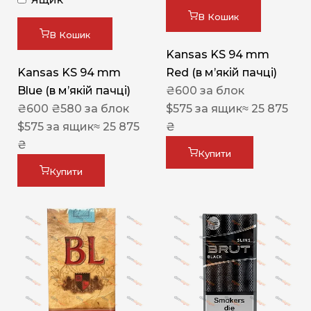
В Кошик
В Кошик
Kansas KS 94 mm
Kansas KS 94 mm
Red (в мʼякій пачці)
Blue (в мʼякій пачці)
₴
600
за блок
₴
600
₴
580
за блок
$
575
за ящик
≈ 25 875
$
575
за ящик
≈ 25 875
₴
₴
Купити
Купити