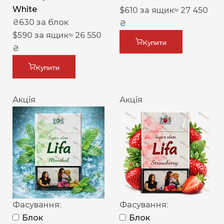
White
$
610
за ящик
≈ 27 450
₴
630
за блок
₴
$
590
за ящик
≈ 26 550
Купити
₴
Купити
Акція
Акція
Фасування:
Фасування:
Блок
Блок